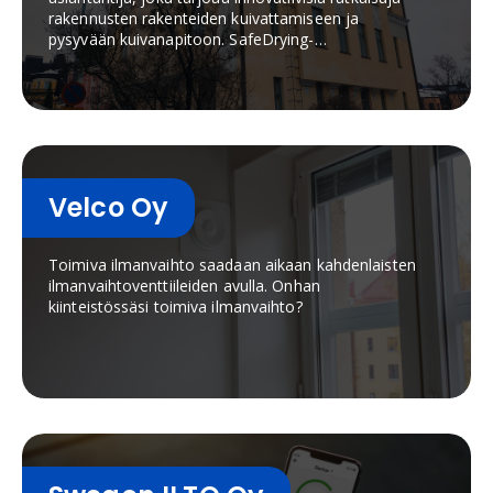
rakennusten rakenteiden kuivattamiseen ja
pysyvään kuivanapitoon. SafeDrying-
kuivanapitojärjestelmä soveltuu niin
uudisrakentamiseen kuin korjausrakentamiseen
sekä omakotitaloihin, taloyhtiöihin, liike- ja julkisiin
rakennuksiin. Järjestelmä kuivattaa rakenteita
niiden sisäpuolelta ja pitää ne kuivina koko
rakennuksen käyttöiän ajan etävalvonnan avulla.
Velco Oy
Toimiva ilmanvaihto saadaan aikaan kahdenlaisten
ilmanvaihtoventtiileiden avulla. Onhan
kiinteistössäsi toimiva ilmanvaihto?