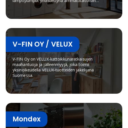
lämpöpumput yhdistettynä ammattitaitoisiin
myyjiin ja parhaisiin asennustapoihin takaavat
sinulle parhaan lämmityslaitekokonaisuuden.
V-FIN OY / VELUX
V-FIN Oy on VELUX-kattoikkunaratkaisujen
maahantuoja ja jälleenmyyjä, joka toimii
yksinoikeudella VELUX-tuotteiden jakelijana
Suomessa.
Mondex