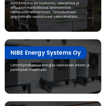
ISODRÄN-levy on huokoinen, salaojittava ja
diffuusion mahdollistava lämmöneriste
rakennusten eristämiseen. Termotuotteen
järjestelmällä vaurioituneet valesokkelitalot
korjataan helposti ja nopeasti.
NIBE Energy Systems Oy
Lämmitysratkaisuja energiaa säästävään arkeen ja
parempaan maailmaan.