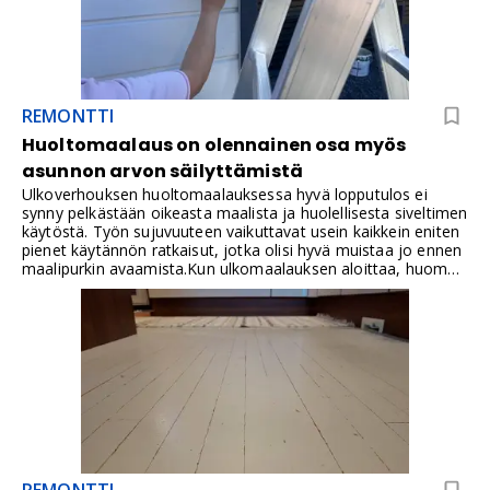
REMONTTI
Huoltomaalaus on olennainen osa myös
asunnon arvon säilyttämistä
Ulkoverhouksen huoltomaalauksessa hyvä lopputulos ei
synny pelkästään oikeasta maalista ja huolellisesta siveltimen
käytöstä. Työn sujuvuuteen vaikuttavat usein kaikkein eniten
pienet käytännön ratkaisut, jotka olisi hyvä muistaa jo ennen
maalipurkin avaamista.Kun ulkomaalauksen aloittaa, huomaa
nopeasti, mikä helpottaa työtä ja mikä puolestaan kuluttaa
aikaa ja hermoja. Kokosin sinulle kymmenen käytännön
vinkkiä.
REMONTTI