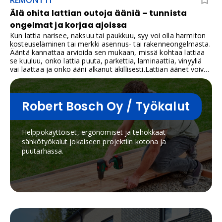
Älä ohita lattian outoja ääniä – tunnista
ongelmat ja korjaa ajoissa
Kun lattia narisee, naksuu tai paukkuu, syy voi olla harmiton
kosteuseläminen tai merkki asennus- tai rakenneongelmasta.
Ääntä kannattaa arvioida sen mukaan, missä kohtaa lattiaa
se kuuluu, onko lattia puuta, parkettia, laminaattia, vinyyliä
vai laattaa ja onko ääni alkanut äkillisesti.Lattian äänet voivat
kertoa myös piilevistä ongelmista, jotka on syytä korjata
ennen kuin ne aiheuttavat suurempia vaurioita. Käsittelemme
yleisimpiä lattian ääniä, niiden syitä ja korjausmenetelmiä.​
Narinaa, natinaa, pauketta vai naksumista?
Robert Bosch Oy / Työkalut
Helppokäyttöiset, ergonomiset ja tehokkaat
sähkötyökalut jokaiseen projektiin kotona ja
puutarhassa.