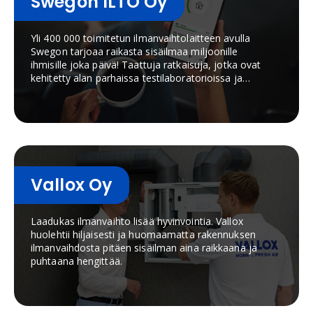
Swegon ILTO Oy
Yli 400 000 toimitetun ilmanvaihtolaitteen avulla
Swegon tarjoaa raikasta sisäilmaa miljoonille
ihmisille joka päivä! Taattuja ratkaisuja, jotka ovat
kehitetty alan parhaissa testilaboratorioissa ja
todistettu toimivaksi pohjoisen kylmissä
sääolosuhteissa
Vallox Oy
Laadukas ilmanvaihto lisää hyvinvointia. Vallox
huolehtii hiljaisesti ja huomaamatta rakennuksen
ilmanvaihdosta pitäen sisäilman aina raikkaana ja
puhtaana hengittää.