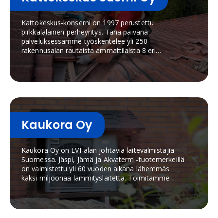
WC, huuhtelupainikkeet, pesualtaat,
kylpyhuonekalusteet, suihkuratkaisut, lattiakaivot,
Kattokeskus-konserni on 1997 perustettu
käyttövesi- ja viemärijärjestelmät sekä
pirkkalalainen perheyritys. Tänä päivänä
innovatiiviset Geberit AquaClean -pesu-WC.
palveluksessamme työskentelee yli 250
Tuotteet tunnetaan laadusta, pitkästä käyttöiästä,
rakennusalan rautaista ammattilaista 8 eri
toimintavarmuudesta ja
toimipisteessä. Teemme kattoremontteja,
helppokäyttöisyydestä.Geberit panostaa vahvasti
kattohuoltoja ja asennamme aurinkopaneeleja
tuotekehitykseen, vastuullisuuteen ja veden
Uudenmaan, Pirkanmaan, Varsinais-Suomen,
tehokkaaseen käyttöön. Yrityksen ratkaisut on
Keski-Suomen, Pohjois-Savon ja Pohjois-
suunniteltu helpottamaan niin asentajien työtä
Pohjanmaan alueilla.
kuin loppukäyttäjän arkea, ja ne täyttävät
vaativankin rakentamisen tarpeet.
Kaukora Oy
Kaukora Oy on LVI-alan johtavia laitevalmistajia
Suomessa. Jäspi, Jämä ja Akvaterm -tuotemerkeillä
on valmistettu yli 60 vuoden aikana lähemmäs
kaksi miljoonaa lämmityslaitetta. Toimitamme
lämmitysjärjestelmiä kaiken kokoisiin kiinteistöihin
asuinkiinteistöistä teollisuuteen ja maatiloille sekä
urheiluhalleihin ja kauppakeskuksiin.