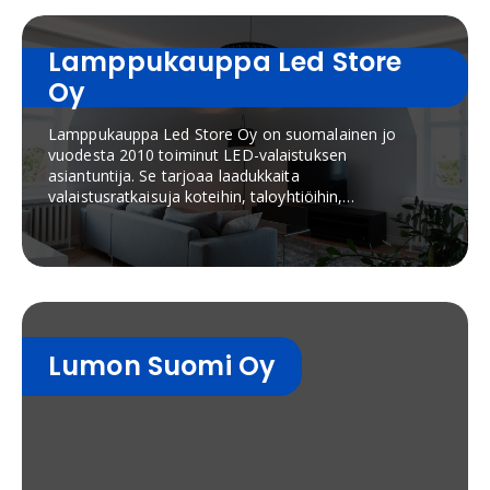
Lamppukauppa Led Store
Oy
Lamppukauppa Led Store Oy on suomalainen jo
vuodesta 2010 toiminut LED-valaistuksen
asiantuntija. Se tarjoaa laadukkaita
valaistusratkaisuja koteihin, taloyhtiöihin,
liiketiloihin ja julkisiin kohteisiin. Yrityksen
valikoimaan kuuluvat LED-valaisimet, LED-nauhat,
alasvalot, ulkovalaisimet, älyvalaistusratkaisut
sekä valaistuksen ohjausjärjestelmät. LedStore
tunnetaan erityisesti laadukkaasta värintoistosta,
energiatehokkaista tuotteista ja asiantuntevasta
valaistussuunnittelusta.
Lumon Suomi Oy