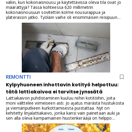
väliin, kun kokonaisnousu ja käytettävissä oleva tila ovat jo
määrättyjä? Tässä kohteessa 620 millimetrin
kokonaisnousuun sovitettiin kolme nousurappua ja
yläterassin jatko. Työläin vaihe oli ensimmäisen reisipuun
kulman löytäminen. Valmis reisipuu toimi muiden mallina,
joten loput voitiin tehdä sarjatyönä.
REMONTTI
Kylpyhuoneen inhottavin kotityö helpottuu:
tätä lattiakaivoa ei tarvitse jynssätä
Lattiakaivon puhdistaminen kuuluu niihin kotitöihin, joita
moni välttelee viimeiseen asti. Jo ajatus märästä hiustukosta
ja viemäriputkeen kurkottamisesta puistattaa. Nyt on
kehitetty linjalattiakaivo, jonka kansi vain painetaan auki ja
sen alla oleva kampamainen hiustenkerääjä on helppo
huuhdella.Uudessa Geberit CleanLine30-mallissa helppo
puhdistettavuus yhdistyy 43 millimetriä leveään muotoiluun.