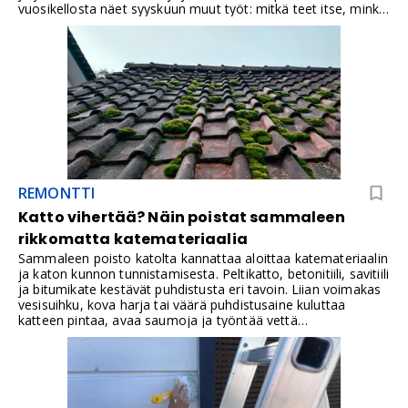
vuosikellosta näet syyskuun muut työt: mitkä teet itse, minkä
vuoksi kannattaa varata ammattilainen ajoissa ja mitä ensi
kevään korjauksia valmistelet jo nyt.
REMONTTI
Katto vihertää? Näin poistat sammaleen
rikkomatta katemateriaalia
Sammaleen poisto katolta kannattaa aloittaa katemateriaalin
ja katon kunnon tunnistamisesta. Peltikatto, betonitiili, savitiili
ja bitumikate kestävät puhdistusta eri tavoin. Liian voimakas
vesisuihku, kova harja tai väärä puhdistusaine kuluttaa
katteen pintaa, avaa saumoja ja työntää vettä
rakenteisiin.Sammaloitunut katto muuttuu sateella erittäin
liukkaaksi. Jos katolle ei pääse asianmukaisia kulkureittejä
pitkin tai työskentelyä ei pystytä varmistamaan
putoamissuojauksella, sammaleen poisto kuuluu
ammattilaiselle.