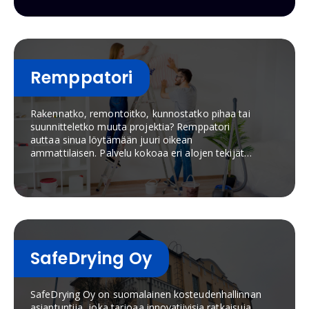
Remppatori
Rakennatko, remontoitko, kunnostatko pihaa tai
suunnitteletko muuta projektia? Remppatori
auttaa sinua löytämään juuri oikean
ammattilaisen. Palvelu kokoaa eri alojen tekijät
yhteen, jotta voit valita helposti tarpeisiisi
parhaiten sopivan osaajan.
SafeDrying Oy
SafeDrying Oy on suomalainen kosteudenhallinnan
asiantuntija, joka tarjoaa innovatiivisia ratkaisuja