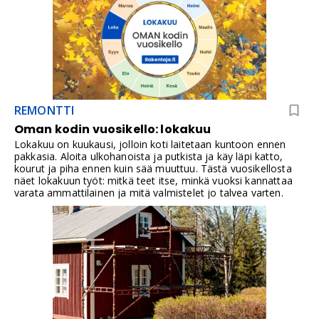
Lattiaan jää näkyviin siro teräksinen tai musta linja, jonka voi
sovittaa kylpyhuoneen muihin yksityiskohtiin.
REMONTTI
Oman kodin vuosikello: lokakuu
Lokakuu on kuukausi, jolloin koti laitetaan kuntoon ennen
pakkasia. Aloita ulkohanoista ja putkista ja käy läpi katto,
kourut ja piha ennen kuin sää muuttuu. Tästä vuosikellosta
näet lokakuun työt: mitkä teet itse, minkä vuoksi kannattaa
varata ammattilainen ja mitä valmistelet jo talvea varten.