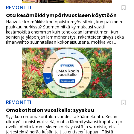
REMONTTI
Ota kesämökki ympärivuotiseen käyttöön
Haaveiletko mökkiviikonlopuista myös silloin, kun pakkanen
paukkuu nurkissa? Suomen pitkä kylmäkausi vaatii
kesämökiltä enemmän kuin tehokkaan lämmittimen. Kun
seinien ja yläpohjan lämmöneristys, rakenteiden tiiviys sekä
ilmanvaihto suunnitellaan kokonaisuutena, mökkiä voi
käyttää mukavasti ympäri vuoden. FF-PIR-eristeillä eristystä
voidaan parantaa ilman tarpeettoman paksuja rakenteita.
REMONTTI
Omakotitalon vuosikello: syyskuu
Syyskuu on omakotitalon vuodessa käännekohta. Kesän
ulkotyöt onnistuvat vielä, mutta lämmityskausi koputtaa jo
ovelle. Aloita lämmityksen koekäytöstä ja varmista, että
järjestelmä herää kesän jäljiltä entiseen tapaan. Tästä