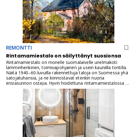
REMONTTI
Rintamamiestalo on säilyttänyt suosionsa
Rintamamiestalo on monelle suomalaiselle unelmakoti:
lämminhenkinen, toimivapohjainen ja usein kauniilla tontilla.
Näitä 1940–60-luvuilla rakennettuja taloja on Suomessa yhä
satojatuhansia, ja ne kiinnostavat etenkin nuoria
ensiasunnon ostajia. Hyvin hoidettuna rintamamiestalossa on
mahdollista asua mukavasti vuosikymmeniä, mutta vanhan
talon ostaminen vaatii harkintaa, tietoa ja usein myös
remontointia.Tässä artikkelissa käymme läpi, millainen on
tyypillinen rintamamiestalo, mitä korjaustarpeita kannattaa
odottaa ja miten talosta saa nykyaikaisen kodin.