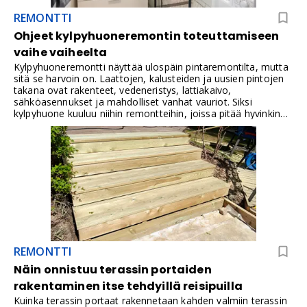
REMONTTI
Ohjeet kylpyhuoneremontin toteuttamiseen
vaihe vaiheelta
Kylpyhuoneremontti näyttää ulospäin pintaremontilta, mutta
sitä se harvoin on. Laattojen, kalusteiden ja uusien pintojen
takana ovat rakenteet, vedeneristys, lattiakaivo,
sähköasennukset ja mahdolliset vanhat vauriot. Siksi
kylpyhuone kuuluu niihin remontteihin, joissa pitää hyvinkin
paikkansa sanonta: "hyvin suunniteltu on puoliksi tehty".
REMONTTI
Näin onnistuu terassin portaiden
rakentaminen itse tehdyillä reisipuilla
Kuinka terassin portaat rakennetaan kahden valmiin terassin