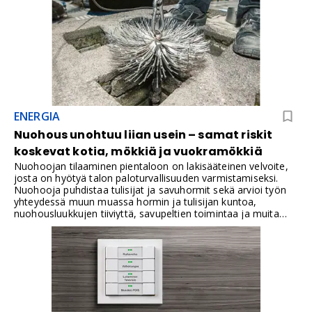
ENERGIA
Nuohous unohtuu liian usein – samat riskit
koskevat kotia, mökkiä ja vuokramökkiä
Nuohoojan tilaaminen pientaloon on lakisääteinen velvoite,
josta on hyötyä talon paloturvallisuuden varmistamiseksi.
Nuohooja puhdistaa tulisijat ja savuhormit sekä arvioi työn
yhteydessä muun muassa hormin ja tulisijan kuntoa,
nuohousluukkujen tiiviyttä, savupeltien toimintaa ja muita
paloturvallisuuteen vaikuttavia seikkoja.Mökkikauden
alkaessa sama velvoite koskee myös vapaa-ajan asuntoja.
Jos mökin tulisijaa käytetään harvoin ja mökki on omassa
käytössä, nuohousväli on vähintään kolme vuotta. Jos vapaa-
ajan asunto on ympärivuotisessa tai muussa runsaassa
käytössä, tulisijat ja savuhormit on nuohottava vuosittain.
Myös vuokrakäytössä olevan mökin nuohousväli voi
käytännössä olla vuosittainen, koska käyttö on usein