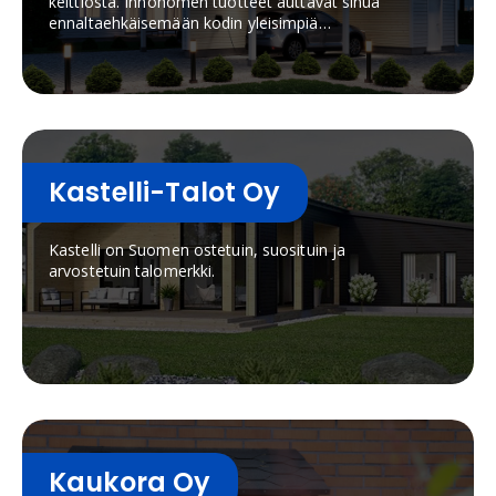
keittiöstä. Innohomen tuotteet auttavat sinua
ennaltaehkäisemään kodin yleisimpiä
tulipaloja.Sähköautojen lataus: Innohome Charlie
latausasemalla lataat autosi nopeasti ja
turvallisesti.
Kastelli-Talot Oy
Kastelli on Suomen ostetuin, suosituin ja
arvostetuin talomerkki.
Kaukora Oy