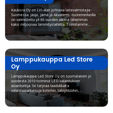
Kaukora Oy on LVI-alan johtavia laitevalmistajia
Suomessa. Jäspi, Jämä ja Akvaterm -tuotemerkeillä
on valmistettu yli 60 vuoden aikana lähemmäs
kaksi miljoonaa lämmityslaitetta. Toimitamme
lämmitysjärjestelmiä kaiken kokoisiin kiinteistöihin
asuinkiinteistöistä teollisuuteen ja maatiloille sekä
urheiluhalleihin ja kauppakeskuksiin.
Lamppukauppa Led Store
Oy
Lamppukauppa Led Store Oy on suomalainen jo
vuodesta 2010 toiminut LED-valaistuksen
asiantuntija. Se tarjoaa laadukkaita
valaistusratkaisuja koteihin, taloyhtiöihin,
liiketiloihin ja julkisiin kohteisiin. Yrityksen
valikoimaan kuuluvat LED-valaisimet, LED-nauhat,
alasvalot, ulkovalaisimet, älyvalaistusratkaisut
sekä valaistuksen ohjausjärjestelmät. LedStore