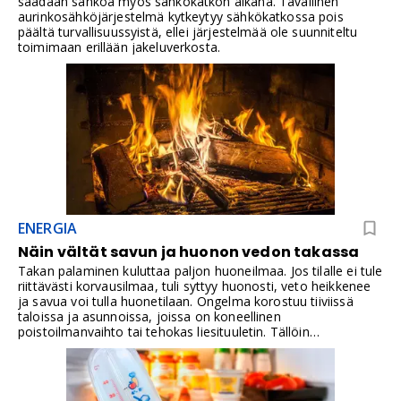
saadaan sähköä myös sähkökatkon aikana. Tavallinen
nappiparisto jota on yleisesti saatavilla, ja se kestää
aurinkosähköjärjestelmä kytkeytyy sähkökatkossa pois
normaalikäytössä noin 5 vuotta.
päältä turvallisuussyistä, ellei järjestelmää ole suunniteltu
toimimaan erillään jakeluverkosta.
ENERGIA
Näin vältät savun ja huonon vedon takassa
Takan palaminen kuluttaa paljon huoneilmaa. Jos tilalle ei tule
riittävästi korvausilmaa, tuli syttyy huonosti, veto heikkenee
ja savua voi tulla huonetilaan. Ongelma korostuu tiiviissä
taloissa ja asunnoissa, joissa on koneellinen
poistoilmanvaihto tai tehokas liesituuletin. Tällöin
rakennukseen voi syntyä alipaine, joka häiritsee hormin vetoa
ja voi pahimmillaan kääntää ilman kulkusuunnan vääräksi.