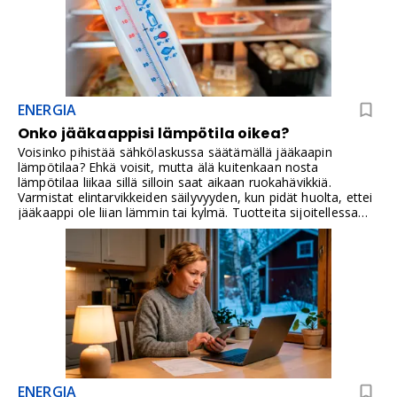
ENERGIA
Onko jääkaappisi lämpötila oikea?
Voisinko pihistää sähkölaskussa säätämällä jääkaapin
lämpötilaa? Ehkä voisit, mutta älä kuitenkaan nosta
lämpötilaa liikaa sillä silloin saat aikaan ruokahävikkiä.
Varmistat elintarvikkeiden säilyvyyden, kun pidät huolta, ettei
jääkaappi ole liian lämmin tai kylmä. Tuotteita sijoitellessa
kannattaa muistaa, että jääkaapin lämpötila vaihtelee sen eri
kohdissa.Lue neuvot!
ENERGIA