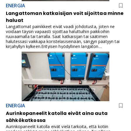
säännöllistä ja käyttäjät vaihtuvat.
ENERGIA
Langattoman katkaisijan voit sijoittaa minne
haluat
Langattomat painikkeet eivät vaadi johdotusta, joten ne
voidaan täysin vapaasti sijoittaa haluttuihin paikkoihin
ruuvaamalla tai tarralla. Saat katkaisijan tai säätimen
halutessasi vaikkapa koristelasiseinään, sängyn päätyyn tai
kirjahyllyn kylkeen.Erityisen hyödyllinen langaton
valonkatkaisija on remonttikohteissa, joissa uusia johtoja ei
haluta tai voida vetää rakenteita avaamatta. Ratkaisu sopii
myös kohteisiin, joissa katkaisijalle ei ole luontevaa
asennuspaikkaa esimerkiksi lasiseinän, kaapiston tai muun
sisustusratkaisun vuoksi.Langaton painike toimii yhdessä
vastaanottimen tai toimilaitteen kanssa. Vastaanotin voidaan
asentaa esimerkiksi kojerasiaan tai jakorasiaan, jolloin
painikkeen komento välittyy ohjattavalle valolle, pistorasialle
tai kaihdintoiminnolle. Toimintaetäisyyteen vaikuttavat
rakennuksen rakenteet, kuten seinien materiaali ja paksuus.
Siksi langattomien painikkeiden ja vastaanottimien sijoittelu
ENERGIA
kannattaa suunnitella kohteen mukaan.Langattomat
painikkeet soveltuvat sekä uusiin taloihin että
Aurinkopaneelit katolla eivät aina auta
remonttikohteisiin, ja niillä saadaan helposti lisättyä
sähkökatkossa
ohjauksia tarpeen mukaan. Niiden toiminta perustuu
radiotaajuustekniikkaan, ja käyttöön tarvittava virta tulee
Aurinkopaneelit katolla eivät vielä tarkoita, että kotiin
painikkeen sisällä olevasta paristosta. Paristo on tavallinen