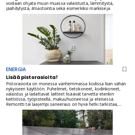
voidaan ohjata muun muassa valaistusta, lämmitystä,
jäähdytystä, ilmastointia sekä esimerkiksi markiiseja.
ENERGIA
Lisää pistorasioita!
Pistorasioita on monessa vanhemmassa kodissa liian vähän
nykyiseen käyttöön. Puhelimet, tietokoneet, kodinkoneet,
valaistus ja ladattavat laitteet lisäävät tarvetta etenkin
keittiössä, työpisteellä, makuuhuoneessa ja eteisessä.
Remontti tai laajempi saneeraus on hyvä hetki tarkistaa,
missä pistorasioita oikeasti tarvitaan ja voiko niitä lisätä
siististi ilman näkyviä jatkojohtoja.Pistorasioita on aina liian
vähän ja ne ovat väärissä paikoissa. Saga- Jussi- ja
Impressivo-kalustesarjoista löytyy sopivat pistorasiat uppo-
ja pinta-asennukseen, jopa nurkkaan.Pistorasian runkoon
integroidut lapsisuojat varmistavat kosketussuojauksen