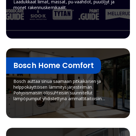
Laadukkaat liimat, massat, pu-vaahdot, puuöljyt ja
monet rakennuskemikaalit.
Bosch Home Comfort
Bosch auttaa sinua saamaan pitkäikäisen ja
helppokäyttöisen lämmitysjärjestelmän.
Pohjoismaisiin olosuhteisiin suunnitellut
lämpöpumput yhdistettynä ammattitaitoisiin
myyjiin ja parhaisiin asennustapoihin takaavat
taloyhtiöönne parhaan
lämmityslaitekokonaisuuden.