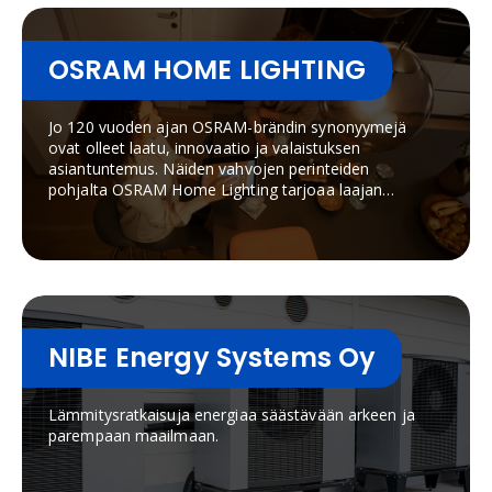
tunnetaan erityisesti laadukkaasta värintoistosta,
energiatehokkaista tuotteista ja asiantuntevasta
valaistussuunnittelusta.
OSRAM HOME LIGHTING
Jo 120 vuoden ajan OSRAM-brändin synonyymejä
ovat olleet laatu, innovaatio ja valaistuksen
asiantuntemus. Näiden vahvojen perinteiden
pohjalta OSRAM Home Lighting tarjoaa laajan
valikoiman moderneja ja energiatehokkaita
valaistusratkaisuja, jotka on suunniteltu tekemään
kodeista viihtyisämpiä, toimivampia ja
inspiroivampia.Valikoimaan kuuluu
älyvalaistustuotteita, joita voidaan kätevästi
ohjata älypuhelimella tai ääniohjauksella,
tyylikkäitä ja toiminnallisia LED-valaisimia, ikonisia
NIBE Energy Systems Oy
sisustusvalaisimia kuten Vintage Edition 1906, sekä
suorituskykyisiä LED-lamppuja jokapäiväiseen
käyttöön.Kotien yleisvalaistukseen suunnitellut
Lämmitysratkaisuja energiaa säästävään arkeen ja
OSRAM Home Lighting -tuotteet kehittää,
parempaan maailmaan.
markkinoi ja jakelee LEDVANCE OSRAM-
tuotemerkin virallisena lisenssinhaltijana.
Yhdistämällä OSRAM-brändin arvot ja maine