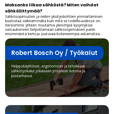
Maksanko liikaa sähköstä? Miten vaihdat
sähköliittymää?
Sähkösopimusten ja niiden yksityiskohtien ymmärtäminen
kuulostaa vaikeammalta kuin mitä se todellisuudessa on.
Keräsimme yhteen muutamia yleisimpiä kysymyksiä
vastauksineen helpottamaan sähkösopimuksen pariin
ensimmäistä kertoja joutuvaa.Kokeneempia askarruttaa
sähkön kilpailutus. Keräsimme vastauksia myös heille, jotta
on helpompaa miettiä, onko sähkön hinta markkinoilla
vallitsevan tason mukainen ja mitä tapahtuu kun vaihtaa
sähköyhtiötä.
Robert Bosch Oy / Työkalut
Helppokäyttöiset, ergonomiset ja tehokkaat
sähkötyökalut jokaiseen projektiin kotona ja
puutarhassa.