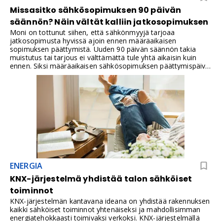
Missasitko sähkösopimuksen 90 päivän
säännön? Näin vältät kalliin jatkosopimuksen
Moni on tottunut siihen, että sähkönmyyjä tarjoaa
jatkosopimusta hyvissä ajoin ennen määräaikaisen
sopimuksen päättymistä. Uuden 90 päivän säännön takia
muistutus tai tarjous ei välttämättä tule yhtä aikaisin kuin
ennen. Siksi määräaikaisen sähkösopimuksen päättymispäivä
kannattaa tarkistaa nyt itse, etenkin jos sopimus päättyy
syksyllä tai ensi talvena.Sähkösopimuksen uusimista koskeva
muutos voikin yllättää määräaikaisen sopimuksen
päättyessä, sillä sähköyhtiö ei voi enää myyjän aloitteesta
tehdä kuluttajan kanssa uutta sähkönmyyntisopimusta, jos
toimitus alkaisi yli 90 vuorokauden kuluttua sopimuksen
tekemisestä. Kuluttaja voi kuitenkin itse pyytää tarjousta
aiemmin. Siksi oman sähkösopimuksen päättymispäivä tulee
tarkistaa ajoissa.
ENERGIA
KNX-järjestelmä yhdistää talon sähköiset
toiminnot
KNX-järjestelmän kantavana ideana on yhdistää rakennuksen
kaikki sähköiset toiminnot yhtenäiseksi ja mahdollisimman
energiatehokkaasti toimivaksi verkoksi. KNX-järjestelmällä