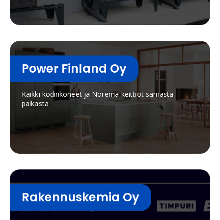
LEDVANCEn syvälliseen osaamiseen,
teknologioihin ja laatuvaatimuksiin syntyy
valaistusratkaisuja, joissa yhdistyvät muotoilu,
luotettavuus ja energiatehokkuus – valoa, joka
tuntuu juuri oikealta kodissa.
Power Finland Oy
Kaikki kodinkoneet ja Norema-keittiöt samasta
paikasta
Rakennuskemia Oy