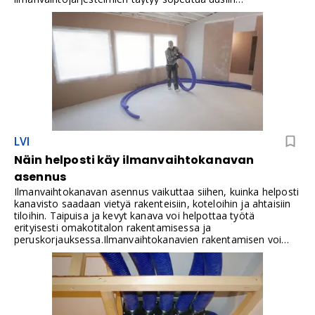
normeihin.Vallox BlueSky on suunniteltu erityisesti
suomalaisen rakentamisen vaatimuksiin – se on kompakti,
energiatehokas ja asennusystävällinen. Sen avulla
saavutetaan raikas sisäilma helposti ja kustannustehokkaasti,
ilman monimutkaisia asennusvaiheita tai suuria kotelointeja.
Jos arvostat hyvää ilmanlaatua, energiansäästöä ja
vaivatonta asennusta, Vallox BlueSky on valinta, joka tuo
mukanaan merkittäviä etuja niin asukkaille kuin
rakennusprojekteillekin.
LVI
Näin helposti käy ilmanvaihtokanavan
asennus
Ilmanvaihtokanavan asennus vaikuttaa siihen, kuinka helposti
kanavisto saadaan vietyä rakenteisiin, koteloihin ja ahtaisiin
tiloihin. Taipuisa ja kevyt kanava voi helpottaa työtä
erityisesti omakotitalon rakentamisessa ja
peruskorjauksessa.Ilmanvaihtokanavien rakentamisen voi
tehdä jopa itse, kun valitsee kanavajärjestelmäksi Vallox
BlueSkyn. Seinäjokelainen Mikko Fiskaali valitsi BlueSky -
kanavajärjestelmän jo toistamiseen, koska se on helppo
asentaa. Häneltä kului kanaviston rakentamiseen noin neljä
tuntia.