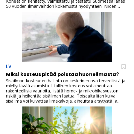
Koneet on kehitetty, valmistettu ja testattu Suomessa lähes
50 vuoden ilmanvaihdon kokemusta hyödyntäen. Niiden
valmistuksessa panostetaan korkeaan laatuun,
turvallisuuteen ja pitkäikäisyyteen.
LVI
Miksi kosteus pitää poistaa huoneilmasta?
Sisäilman kosteuden hallinta on keskeinen osa terveellistä ja
miellyttävää asumista. Liiallinen kosteus voi aiheuttaa
rakenteellisia vaurioita, lisätä home- ja mikrobikasvuston
riskiä ja heikentää sisäilman laatua. Toisaalta liian kuiva
sisäilma voi kuivattaa limakalvoja, aiheuttaa ärsytystä ja
lisätä pölyn määrää. Siksi kosteusolosuhteiden pitäminen
sopivissa rajoissa on tärkeää – ja siinä ilmanvaihdolla on
ratkaiseva rooli.Jos sisäilma tuntuu tunkkaiselta ja oireilu
lisääntyy, kyse ei aina ole rakenteiden vauriosta. Myös
ilmanvaihdon epätasapaino ja alipaine voivat kuljettaa
epäpuhtauksia sisäilmaan.