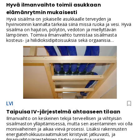
Hyvä ilmanvaihto toimii asukkaan
elämänrytmin mukaisesti
Hyvä sisäilma on jokaiselle asukkaalle terveyden ja
hyvinvoinnin kannalta tärkeää siinä missä ruoka ja vesi. Hyvä
sisäilma on hajuton, pölytön, vedoton ja miellyttävän
lämpöinen. Toimiva ilmanvaihto tunnistaa sisäilmasta
kosteus- ja hiilidioksidipitoisuuksia sekä orgaanisia
epäpuhtauksia. Hyvä ilmanvaihto toimii myös asukkaiden
asumisrytmin ehdoilla!
LVI
Taipuisa IV-järjestelmä ahtaaseen tilaan
Ilmanvaihto on keskeinen tekijä terveellisen ja viihtyisän
sisäilmaston ylläpitämisessä, mutta sen asentaminen voi olla
monivaiheinen ja aikaa vievä prosessi. Lisäksi rakennusten
energiatehokkuusvaatimukset kiristyvät jatkuvasti, ja
ilmanvaihtojärjestelmien täytyy sopeutua uusiin