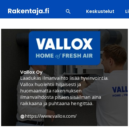
Keskustelut
L
SUOSITUIMMAT
ENERGIA
LVI
MATERIAALI
Vallox Oy
Laadukas ilmanvaihto lisää hyvinvointia.
Vallox huolehtii hiljaisesti ja
huomaamatta rakennuksen
ilmanvaihdosta pitäen sisäilman aina
raikkaana ja puhtaana hengittää.
https://www.vallox.com/