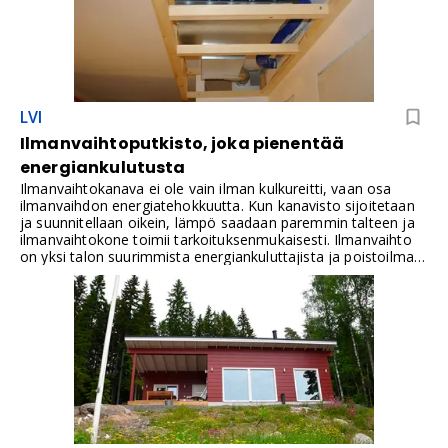
LVI
Ilmanvaihtoputkisto, joka pienentää
energiankulutusta
Ilmanvaihtokanava ei ole vain ilman kulkureitti, vaan osa
ilmanvaihdon energiatehokkuutta. Kun kanavisto sijoitetaan
ja suunnitellaan oikein, lämpö saadaan paremmin talteen ja
ilmanvaihtokone toimii tarkoituksenmukaisesti. Ilmanvaihto
on yksi talon suurimmista energiankuluttajista ja poistoilman
lämmön talteenotto on tehokas tapa säästää energiaa.
Paljon puhuttu lämmön talteenoton vuosihyötysuhde kertoo,
kuinka paljon poistoilman lämpöenergiasta voidaan
hyödyntää sisään tulevan ilman lämmittämiseen.
Ilmanvaihdon todelliseen energiankulutukseen vaikuttaa
käytännössä moni muukin asia, joita ei E-lukulaskennassa
huomioida lainkaan. Jotta ilmanvaihtolaitteen lämmön
talteenotto toimii tarkoitetulla tavalla, poistoilma pitää tuoda
ilmanvaihtolaitteelle luonnollisesti lämpimänä. Mikäli
poistoilma jäähtyy ullakolle asennetuissa kanavissa, se
huonontaa lämmön talteenoton toimintaa.Jos ilma jäähtyy