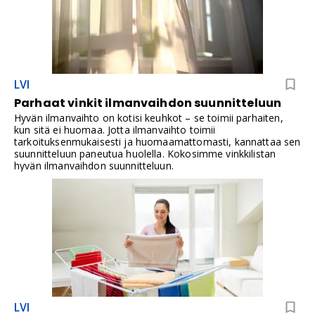
omakotitalon pohjalta ja annamme vinkkejä järkevään
suunnitteluun, joka voi säästää selvää rahaa – unohtamatta
helppokäyttöisiä ja energiatehokkaita ratkaisuja.Lue ja ota
selvää, mitä kaikkea ilmanvaihtoremontissa kannattaa
huomioida.
LVI
Parhaat vinkit ilmanvaihdon suunnitteluun
Hyvän ilmanvaihto on kotisi keuhkot – se toimii parhaiten,
kun sitä ei huomaa. Jotta ilmanvaihto toimii
tarkoituksenmukaisesti ja huomaamattomasti, kannattaa sen
suunnitteluun paneutua huolella. Kokosimme vinkkilistan
hyvän ilmanvaihdon suunnitteluun.
LVI