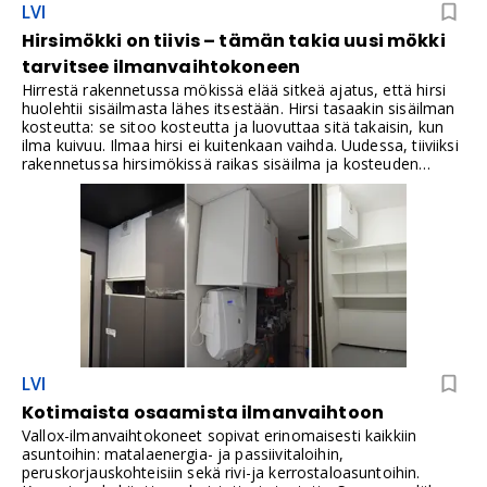
LVI
poistoilmakanavassa keskimäärin yhdellä asteella,
ilmanvaihtokoneen vuosihyötysuhde huononee noin neljä
Hirsimökki on tiivis – tämän takia uusi mökki
prosenttiyksikköä.Hyvinkin eristetyissä kanavissa jäähtymä
tarvitsee ilmanvaihtokoneen
ullakolla voi olla useita asteita. Toisaalta kesäkuumalla ilma
myös lämpenee kuumalle ullakolle asennetuissa kanavissa
Hirrestä rakennetussa mökissä elää sitkeä ajatus, että hirsi
eristeistä huolimatta.
huolehtii sisäilmasta lähes itsestään. Hirsi tasaakin sisäilman
kosteutta: se sitoo kosteutta ja luovuttaa sitä takaisin, kun
ilma kuivuu. Ilmaa hirsi ei kuitenkaan vaihda. Uudessa, tiiviiksi
rakennetussa hirsimökissä raikas sisäilma ja kosteuden
poistuminen vaativat suunnitellun ilmanvaihdon.
LVI
Kotimaista osaamista ilmanvaihtoon
Vallox-ilmanvaihtokoneet sopivat erinomaisesti kaikkiin
asuntoihin: matalaenergia- ja passiivitaloihin,
peruskorjauskohteisiin sekä rivi-ja kerrostaloasuntoihin.