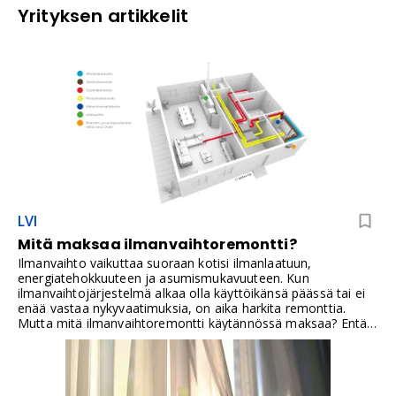
Yrityksen artikkelit
LVI
Mitä maksaa ilmanvaihtoremontti?
Ilmanvaihto vaikuttaa suoraan kotisi ilmanlaatuun,
energiatehokkuuteen ja asumismukavuuteen. Kun
ilmanvaihtojärjestelmä alkaa olla käyttöikänsä päässä tai ei
enää vastaa nykyvaatimuksia, on aika harkita remonttia.
Mutta mitä ilmanvaihtoremontti käytännössä maksaa? Entä
mistä kustannukset koostuvat, ja voiko jossain säästää
fiksusti?Tässä artikkelissa pureudumme siihen, mitä maksaa
uuden ilmanvaihtokoneen hankinta, kanaviston uusiminen ja
asennustyöt. Käymme läpi esimerkkikustannuksia 120 neliön