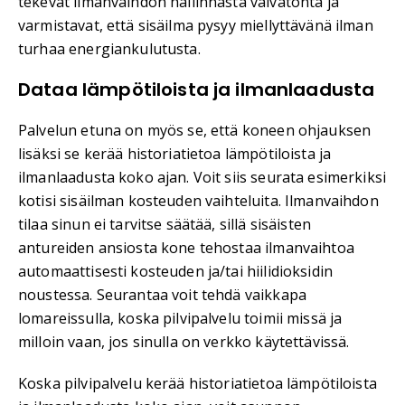
tekevät ilmanvaihdon hallinnasta vaivatonta ja
varmistavat, että sisäilma pysyy miellyttävänä ilman
turhaa energiankulutusta.
Dataa lämpötiloista ja ilmanlaadusta
Palvelun etuna on myös se, että koneen ohjauksen
lisäksi se kerää historiatietoa lämpötiloista ja
ilmanlaadusta koko ajan. Voit siis seurata esimerkiksi
kotisi sisäilman kosteuden vaihteluita. Ilmanvaihdon
tilaa sinun ei tarvitse säätää, sillä sisäisten
antureiden ansiosta kone tehostaa ilmanvaihtoa
automaattisesti kosteuden ja/tai hiilidioksidin
noustessa. Seurantaa voit tehdä vaikkapa
lomareissulla, koska pilvipalvelu toimii missä ja
milloin vaan, jos sinulla on verkko käytettävissä.
Koska pilvipalvelu kerää historiatietoa lämpötiloista