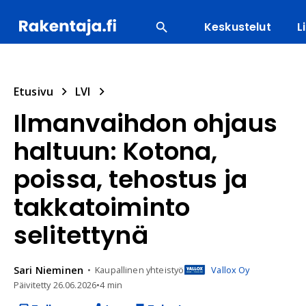
Keskustelut
L
SUOSITUIMMAT
ENERGIA
LVI
MATERIAALI
Etusivu
LVI
Ilmanvaihdon ohjaus
haltuun: Kotona,
poissa, tehostus ja
takkatoiminto
selitettynä
Sari
Nieminen
Kaupallinen yhteistyö
Vallox Oy
Päivitetty
26.06.2026
•
4 min