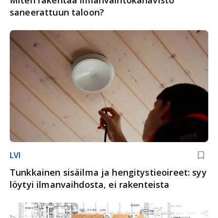
Miten rakentaa ilmanvaihtokanavisto
saneerattuun taloon?
LVI
Tunkkainen sisäilma ja hengitystieoireet: syy
löytyi ilmanvaihdosta, ei rakenteista