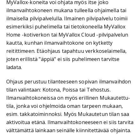
MyVallox-koneita voi ohjata myös itse joko
ilmanvaihtokoneen mukana tulleella ohjaimella tai
ilmaisella pilvipalvelulla. Ilmainen pilvipalvelu toimii
esimerkiksi puhelimella tai tietokoneella MyVallox
Home -kotiverkon tai MyVallox Cloud -pilvipalvelun
kautta, kunhan ilmanvaihtokone on kytketty
reitittimeen. Etäohjaus tapahtuu verkkoselaimella,
joten erillistä "äppiä" ei siis puhelimeen tarvitse
ladata.
Ohjaus perustuu tilanteeseen sopivan ilmanvaihdon
tilan valintaan: Kotona, Poissa tai Tehostus.
Ilmanvaihtokoneissa on myös erillinen Mukautettu-
tila, jonka voi ohjelmoida oman tarpeen mukaan,
esim. takkatoiminnoksi. Myös Mukautetun tilan saa
aktivoitua etänä. Ilmanvaihtokoneeseen ei siis tarvita
välttämättä lainkaan seinälle kiinnitettävää ohjainta.