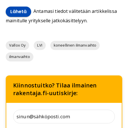
Antamasi tiedot välitetään artikkelissa
Lähetä
mainitulle yritykselle jatkokäsittelyyn.
Vallox Oy
LVI
koneellinen ilmanvaihto
ilmanvaihto
Kiinnostuitko? Tilaa ilmainen
rakentaja.fi-uutiskirje: