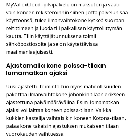
MyValloxCloud -pilvipalvelu on maksuton ja vaatii
vain koneen rekisteröinnin siihen. Jotta palvelun saa
käyttöönsä, tulee ilmanvaihtokone kytkeä suoraan
reitittimeen ja luoda tili paikallisen käyttöliittymän
kautta. Tilin käyttäjätunnuksena toimii
sähköpostiosoite ja se on käytettävissä
maailmanlaajuisesti.
Ajastamalla kone poissa-tilaan
lomamatkan ajaksi
Uusi ajastettu toiminto tuo myös mahdollisuuden
pakottaa ilmanvaihtokone johonkin tilaan erikseen
ajastettuna päivämäärävälinä. Esim. lomamatkan
ajaksi voi laittaa koneen poissa-tilaan. Vaikka
kukkien kastelija vaihtaisikin koneen Kotona-tilaan,
palaa kone takaisin ajastuksen mukaiseen tilaan
vuorokauden vaihtuessa.