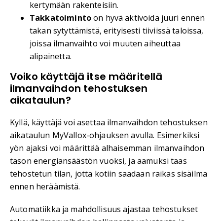
kertymään rakenteisiin.
Takkatoiminto
on hyvä aktivoida juuri ennen
takan sytyttämistä, erityisesti tiiviissä taloissa,
joissa ilmanvaihto voi muuten aiheuttaa
alipainetta.
Voiko käyttäjä itse määritellä
ilmanvaihdon tehostuksen
aikataulun?
Kyllä, käyttäjä voi asettaa ilmanvaihdon tehostuksen
aikataulun MyVallox-ohjauksen avulla. Esimerkiksi
yön ajaksi voi määrittää alhaisemman ilmanvaihdon
tason energiansäästön vuoksi, ja aamuksi taas
tehostetun tilan, jotta kotiin saadaan raikas sisäilma
ennen heräämistä.
Automatiikka ja mahdollisuus ajastaa tehostukset