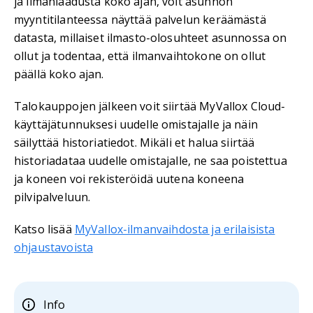
ja ilmanlaadusta koko ajan, voit asunnon
myyntitilanteessa näyttää palvelun keräämästä
datasta, millaiset ilmasto-olosuhteet asunnossa on
ollut ja todentaa, että ilmanvaihtokone on ollut
päällä koko ajan.
Talokauppojen jälkeen voit siirtää MyVallox Cloud-
käyttäjätunnuksesi uudelle omistajalle ja näin
säilyttää historiatiedot. Mikäli et halua siirtää
historiadataa uudelle omistajalle, ne saa poistettua
ja koneen voi rekisteröidä uutena koneena
pilvipalveluun.
Katso lisää
MyVallox-ilmanvaihdosta ja erilaisista
ohjaustavoista
Info