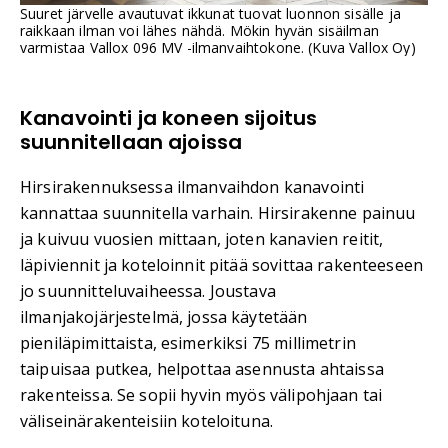
Suuret järvelle avautuvat ikkunat tuovat luonnon sisälle ja
raikkaan ilman voi lähes nähdä. Mökin hyvän sisäilman
varmistaa Vallox 096 MV -ilmanvaihtokone. (Kuva Vallox Oy)
Kanavointi ja koneen sijoitus
suunnitellaan ajoissa
Hirsirakennuksessa ilmanvaihdon kanavointi
kannattaa suunnitella varhain. Hirsirakenne painuu
ja kuivuu vuosien mittaan, joten kanavien reitit,
läpiviennit ja koteloinnit pitää sovittaa rakenteeseen
jo suunnitteluvaiheessa. Joustava
ilmanjakojärjestelmä, jossa käytetään
pieniläpimittaista, esimerkiksi 75 millimetrin
taipuisaa putkea, helpottaa asennusta ahtaissa
rakenteissa. Se sopii hyvin myös välipohjaan tai
väliseinärakenteisiin koteloituna.