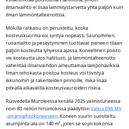
ilmanvaihto ei lisää lämmitystarvetta yhtä paljon kuin
ilman lämmöntalteenottoa.
Mökillä ratkaisu on perusteltu, koska
kosteuskuorma voi syntyä nopeasti. Saunominen,
ruoanlaitto ja peseytyminen tuottavat pieneen tilaan
paljon kosteutta lyhyessä ajassa. Koneellinen poisto
vie kosteutta ulos hallitusti, ja lämmöntalteenotto
vähentää ilmanvaihdon aiheuttamaa lämpöhävikkiä.
Ilman tehokasta poistoa kosteus voi tiivistyä
ikkunoihin ja rakenteiden pinnoille, mikä lisää
pitkällä aikavälillä kosteusvaurioiden riskiä.
Ruovedellä Muroleessa kesällä 2025 valmistuneessa
noin 80 neliön hirsimökissä päädyttiin
Vallox 096 MV
-ilmanvaihtokoneeseen
. Koneen suurin suositeltu
asuinpinta-ala on 140 m², joten se sopii kokonsa