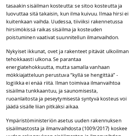
tasaakin sisäilman kosteutta: se sitoo kosteutta ja
luovuttaa sitä takaisin, kun ilma kuivuu. Ilmaa hirsi ei
kuitenkaan vaihda. Uudessa, tiiviiksi rakennetussa
hirsimökissä raikas sisäilma ja kosteuden
poistuminen vaativat suunnitellun ilmanvaihdon.
Nykyiset ikkunat, ovet ja rakenteet pitävät ulkoilman
tehokkaasti ulkona. Se parantaa
energiatehokkuutta, mutta samalla vanhaan
mökkiajatteluun perustuva “kyllä se hengittää” -
logiikka ei enää riitä. Ilman toimivaa ilmanvaihtoa
sisäilma tunkkaantuu, ja saunomisesta,
ruoanlaitosta ja peseytymisestä syntyvä kosteus voi
jäädä sisälle liian pitkäksi aikaa.
Ympäristöministeriön asetus uuden rakennuksen
sisäilmastosta ja ilmanvaihdosta (1009/2017) koskee