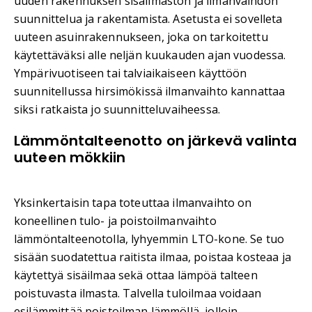
uuden rakennuksen sisäilmaston ja ilmanvaihdon
suunnittelua ja rakentamista. Asetusta ei sovelleta
uuteen asuinrakennukseen, joka on tarkoitettu
käytettäväksi alle neljän kuukauden ajan vuodessa.
Ympärivuotiseen tai talviaikaiseen käyttöön
suunnitellussa hirsimökissä ilmanvaihto kannattaa
siksi ratkaista jo suunnitteluvaiheessa.
Lämmöntalteenotto on järkevä valinta
uuteen mökkiin
Yksinkertaisin tapa toteuttaa ilmanvaihto on
koneellinen tulo- ja poistoilmanvaihto
lämmöntalteenotolla, lyhyemmin LTO-kone. Se tuo
sisään suodatettua raitista ilmaa, poistaa kosteaa ja
käytettyä sisäilmaa sekä ottaa lämpöä talteen
poistuvasta ilmasta. Talvella tuloilmaa voidaan
esilämmittää poistoilman lämmöllä, jolloin