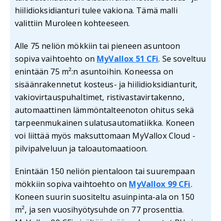
hiilidioksidianturi tulee vakiona. Tämä malli
valittiin Muroleen kohteeseen.
Alle 75 neliön mökkiin tai pieneen asuntoon
sopiva vaihtoehto on
MyVallox 51 CFi
. Se soveltuu
enintään 75 m²:n asuntoihin. Koneessa on
sisäänrakennetut kosteus- ja hiilidioksidianturit,
vakiovirtauspuhaltimet, ristivastavirtakenno,
automaattinen lämmöntalteenoton ohitus sekä
tarpeenmukainen sulatusautomatiikka. Koneen
voi liittää myös maksuttomaan MyVallox Cloud -
pilvipalveluun ja taloautomaatioon.
Enintään 150 neliön pientaloon tai suurempaan
mökkiin sopiva vaihtoehto on
MyVallox 99 CFi
.
Koneen suurin suositeltu asuinpinta-ala on 150
m², ja sen vuosihyötysuhde on 77 prosenttia.