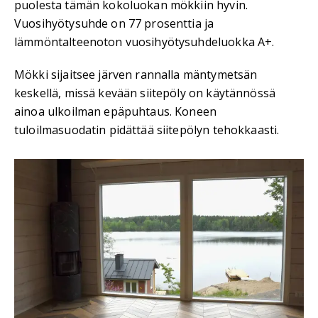
puolesta tämän kokoluokan mökkiin hyvin.
Vuosihyötysuhde on 77 prosenttia ja
lämmöntalteenoton vuosihyötysuhdeluokka A+.
Mökki sijaitsee järven rannalla mäntymetsän
keskellä, missä kevään siitepöly on käytännössä
ainoa ulkoilman epäpuhtaus. Koneen
tuloilmasuodatin pidättää siitepölyn tehokkaasti.