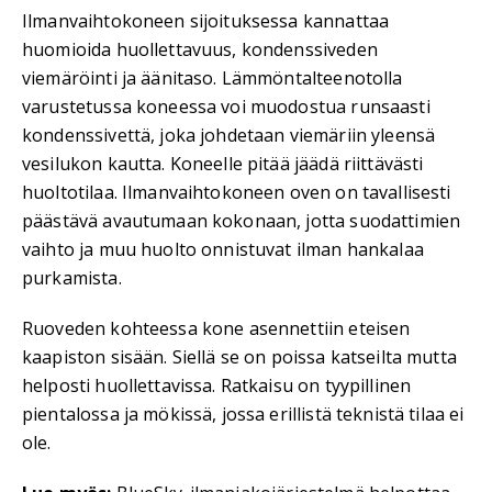
Ilmanvaihtokoneen sijoituksessa kannattaa
huomioida huollettavuus, kondenssiveden
viemäröinti ja äänitaso. Lämmöntalteenotolla
varustetussa koneessa voi muodostua runsaasti
kondenssivettä, joka johdetaan viemäriin yleensä
vesilukon kautta. Koneelle pitää jäädä riittävästi
huoltotilaa. Ilmanvaihtokoneen oven on tavallisesti
päästävä avautumaan kokonaan, jotta suodattimien
vaihto ja muu huolto onnistuvat ilman hankalaa
purkamista.
Ruoveden kohteessa kone asennettiin eteisen
kaapiston sisään. Siellä se on poissa katseilta mutta
helposti huollettavissa. Ratkaisu on tyypillinen
pientalossa ja mökissä, jossa erillistä teknistä tilaa ei
ole.