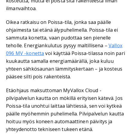
kosteutta, mutta ei poista sitä rakenteesta ilman
ilmanvaihtoa.
Oikea ratkaisu on Poissa-tila, jonka saa päälle
ohjaimesta tai etänä älypuhelimella. Poissa-tila ei
sammuta konetta, vaan pudottaa sen pienelle
teholle. Energiankulutus pysyy maltillisena –
Vallox
096 MV -konetta
voi käyttää Poissa-tilassa noin pari
kuukautta samalla energiamäärällä, joka kuluu
yhteen sähkösaunan lämmityskertaan – ja kosteus
pääsee silti pois rakenteista.
Etäohjaus maksuttoman MyVallox Cloud -
pilvipalvelun kautta on mökillä erityisen kätevä. Jos
Poissa-tila unohtui laittaa lähtiessä, sen voi kytkeä
päälle myöhemmin puhelimella. Pilvipalvelun kautta
hoituu myös koneen automaattinen päivitys ja
yhteydenotto tekniseen tukeen etänä.