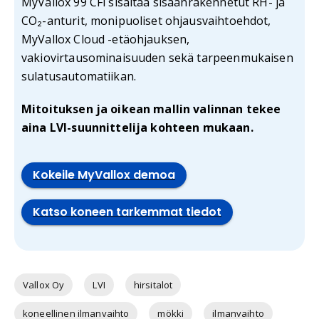
MyVallox 99 CFi sisältää sisäänrakennetut RH- ja
CO₂-anturit, monipuoliset ohjausvaihtoehdot,
MyVallox Cloud -etäohjauksen,
vakiovirtausominaisuuden sekä tarpeenmukaisen
sulatusautomatiikan.
Mitoituksen ja oikean mallin valinnan tekee
aina LVI-suunnittelija kohteen mukaan.
Kokeile MyVallox demoa
Katso koneen tarkemmat tiedot
Vallox Oy
LVI
hirsitalot
koneellinen ilmanvaihto
mökki
ilmanvaihto