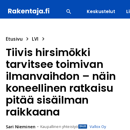
Keskustelut
L
SUOSITUIMMAT
ENERGIA
LVI
MATERIAALI
Etusivu
LVI
Tiivis hirsimökki
tarvitsee toimivan
ilmanvaihdon – näin
koneellinen ratkaisu
pitää sisäilman
raikkaana
Sari
Nieminen
Kaupallinen yhteistyö
Vallox Oy