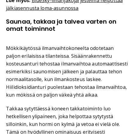
Lue myös:
BlueSky-ilmanjakojärjestelmä helpottaa
jälkiasennusta loma-asunnossa
Saunaa, takkaa ja talvea varten on
omat toiminnot
Mökkikäytössä ilmanvaihtokoneelta odotetaan
paljon erilaisissa tilanteissa. Sisäänrakennettu
kosteusanturi tehostaa ilmanvaihtoa automaattisesti
esimerkiksi saunomisen jälkeen ja palauttaa tehon
normaalitasolle, kun ilmankosteus laskee.
Hiilidioksidianturi puolestaan tehostaa ilmanvaihtoa,
kun mökissä on paljon väkeä yhtä aikaa.
Takkaa sytyttäessä koneen takkatoiminto luo
hetkellisen ylipaineen, joka helpottaa sytytystä
silloinkin, kun hormi on kylmä ja vetoa ei vielä ole.
Tämä on hyödyllinen ominaisuus erityisesti