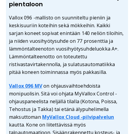
pientaloon
Vallox 096 -mallisto on suunniteltu pieniin ja
keskisuuriin koteihin sekä mökkeihin. Kaikki
sarjan koneet sopivat enintään 140 neliön tiloihin,
ja niiden vuosihyötysuhde on 77 prosenttia ja
lämmöntalteenoton vuosihyötysuhdeluokka A+.
Lämmöntalteenotto on toteutettu
ristivastavirtakennolla, ja sulatusautomatiikka
pitää koneen toiminnassa myös pakkasilla.
Vallox 096 MV
on ohjausvaihtoehdoista
monipuolisin. Sitä voi ohjata MyVallox Control -
ohjauspaneelista neljällä tilalla (Kotona, Poissa,
Tehostus ja Takka) tai etänä älypuhelimella
maksuttoman
MyVallox Cloud -pilvipalvelun
kautta. Kone on liitettävissä myös
taloautomaatioon. Sisäänrakennettu kosteus- ja