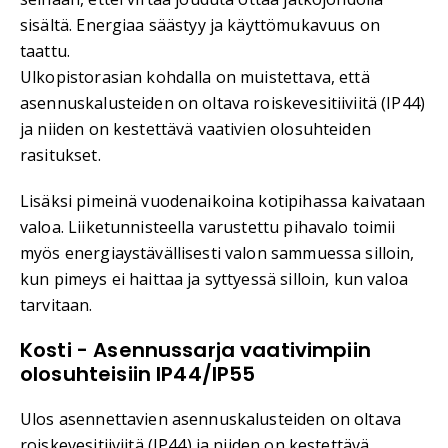
sisältä. Energiaa säästyy ja käyttömukavuus on
taattu.
Ulkopistorasian kohdalla on muistettava, että
asennuskalusteiden on oltava roiskevesitiiviitä (IP44)
ja niiden on kestettävä vaativien olosuhteiden
rasitukset.
Lisäksi pimeinä vuodenaikoina kotipihassa kaivataan
valoa. Liiketunnisteella varustettu pihavalo toimii
myös energiaystävällisesti valon sammuessa silloin,
kun pimeys ei haittaa ja syttyessä silloin, kun valoa
tarvitaan.
Kosti - Asennussarja vaativimpiin
olosuhteisiin IP44/IP55
Ulos asennettavien asennuskalusteiden on oltava
roiskevesitiiviitä (IP44) ja niiden on kestettävä