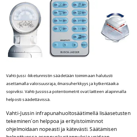
Vahti-Jussi -liiketunnistin säädetään toimimaan halutusti
asettamalla valoisuusraja, ilmaisuherkkyys ja kytkentäaika
sopiviksi. Vahti-Jussissa potentiometrit ovat laitteen alapinnalla
helposti säädettävissä.
Vahti-Jussin infrapunahuoltosäätimellä lisäasetusten
tekeminen´on helppoa ja erityistoiminnot
ohjelmoidaan nopeasti ja kätevästi. Säätämisen