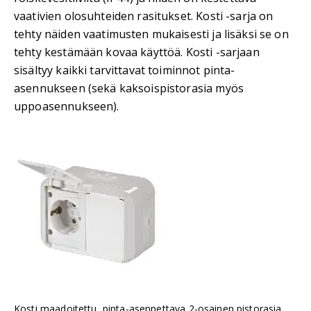
vaativien olosuhteiden rasitukset. Kosti -sarja on
tehty näiden vaatimusten mukaisesti ja lisäksi se on
tehty kestämään kovaa käyttöä. Kosti -sarjaan
sisältyy kaikki tarvittavat toiminnot pinta-
asennukseen (sekä kaksoispistorasia myös
uppoasennukseen).
Kosti maadoitettu, pinta-asennettava 2-osainen pistorasia