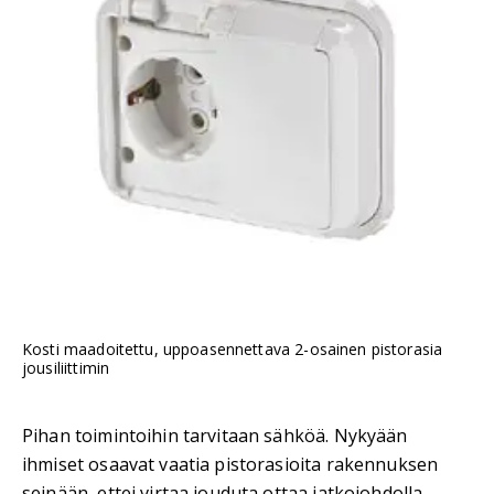
Kosti maadoitettu, uppoasennettava 2-osainen pistorasia
jousiliittimin
Pihan toimintoihin tarvitaan sähköä. Nykyään
ihmiset osaavat vaatia pistorasioita rakennuksen
seinään, ettei virtaa jouduta ottaa jatkojohdolla