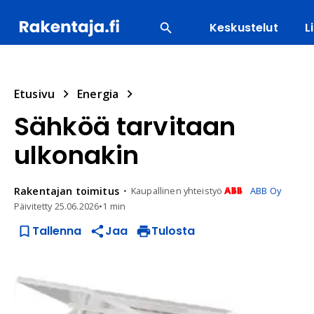
Keskustelut
L
SUOSITUIMMAT
ENERGIA
LVI
MATERIAALI
Etusivu
Energia
Sähköä tarvitaan
ulkonakin
Rakentajan
toimitus
Kaupallinen yhteistyö
ABB Oy
Päivitetty
25.06.2026
•
1 min
Tallenna
Jaa
Tulosta