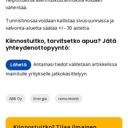
helpottuessa asennuskustannuksia voidaan
vähentää.
Tunnistinosaa voidaan kallistaa sivusuunnassa ja
valvonta-aluetta säätää +/– 30 astetta.
Kiinnostuitko, tarvitsetko apua? Jätä
yhteydenottopyyntö:
Antamasi tiedot välitetään artikkelissa
Lähetä
mainitulle yritykselle jatkokäsittelyyn.
ABB Oy
Energia
remontointi
Kiinnostuitko? Tilaa ilmainen