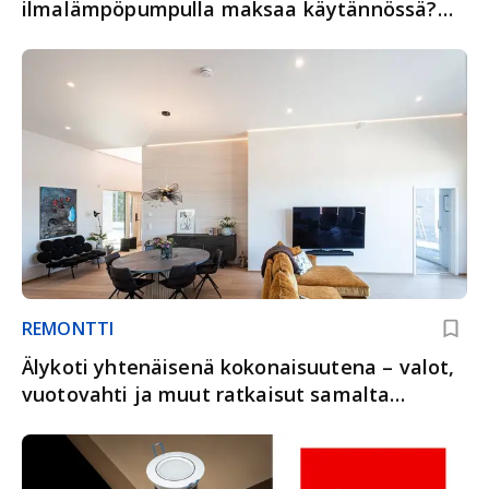
ilmalämpöpumpulla maksaa käytännössä?
Esimerkkikohde Kuopiosta kertoo
REMONTTI
Älykoti yhtenäisenä kokonaisuutena – valot,
vuotovahti ja muut ratkaisut samalta
toimittajalta