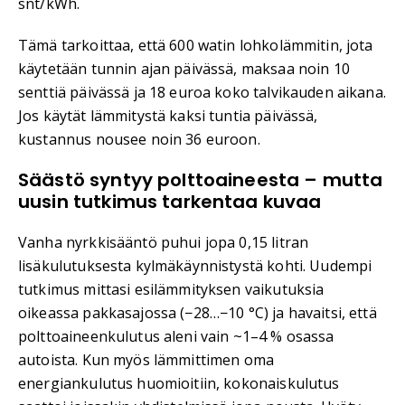
snt/kWh.
Tämä tarkoittaa, että 600 watin lohkolämmitin, jota
käytetään tunnin ajan päivässä, maksaa noin 10
senttiä päivässä ja 18 euroa koko talvikauden aikana.
Jos käytät lämmitystä kaksi tuntia päivässä,
kustannus nousee noin 36 euroon.
Säästö syntyy polttoaineesta – mutta
uusin tutkimus tarkentaa kuvaa
Vanha nyrkkisääntö puhui jopa 0,15 litran
lisäkulutuksesta kylmäkäynnistystä kohti. Uudempi
tutkimus mittasi esilämmityksen vaikutuksia
oikeassa pakkasajossa (−28…−10 °C) ja havaitsi, että
polttoaineenkulutus aleni vain ~1–4 % osassa
autoista. Kun myös lämmittimen oma
energiankulutus huomioitiin, kokonaiskulutus