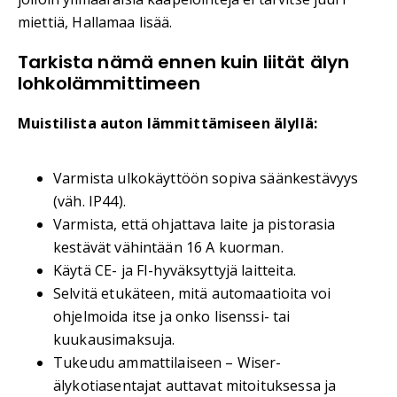
miettiä, Hallamaa lisää.
Tarkista nämä ennen kuin liität älyn
lohkolämmittimeen
Muistilista auton lämmittämiseen älyllä:
Varmista ulkokäyttöön sopiva säänkestävyys
(väh. IP44).
Varmista, että ohjattava laite ja pistorasia
kestävät vähintään 16 A kuorman.
Käytä CE- ja FI-hyväksyttyjä laitteita.
Selvitä etukäteen, mitä automaatioita voi
ohjelmoida itse ja onko lisenssi- tai
kuukausimaksuja.
Tukeudu ammattilaiseen – Wiser-
älykotiasentajat auttavat mitoituksessa ja