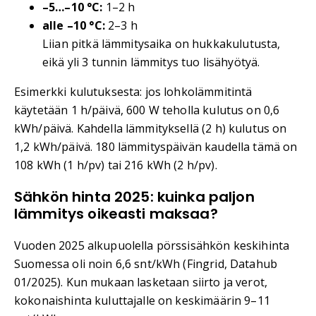
–5…–10 °C:
1–2 h
alle –10 °C:
2–3 h
Liian pitkä lämmitysaika on hukkakulutusta,
eikä yli 3 tunnin lämmitys tuo lisähyötyä.
Esimerkki kulutuksesta: jos lohkolämmitintä
käytetään 1 h/päivä, 600 W teholla kulutus on 0,6
kWh/päivä. Kahdella lämmityksellä (2 h) kulutus on
1,2 kWh/päivä. 180 lämmityspäivän kaudella tämä on
108 kWh (1 h/pv) tai 216 kWh (2 h/pv).
Sähkön hinta 2025: kuinka paljon
lämmitys oikeasti maksaa?
Vuoden 2025 alkupuolella pörssisähkön keskihinta
Suomessa oli noin 6,6 snt/kWh (Fingrid, Datahub
01/2025). Kun mukaan lasketaan siirto ja verot,
kokonaishinta kuluttajalle on keskimäärin 9–11