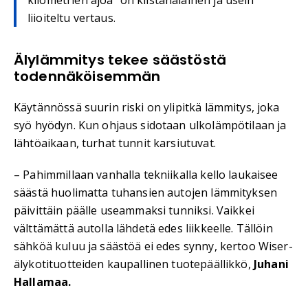
kilometrien ajoa” on kiistanalainen ja usein
liioiteltu vertaus.
Älylämmitys tekee säästöstä
todennäköisemmän
Käytännössä suurin riski on ylipitkä lämmitys, joka
syö hyödyn. Kun ohjaus sidotaan ulkolämpötilaan ja
lähtöaikaan, turhat tunnit karsiutuvat.
– Pahimmillaan vanhalla tekniikalla kello laukaisee
säästä huolimatta tuhansien autojen lämmityksen
päivittäin päälle useammaksi tunniksi. Vaikkei
välttämättä autolla lähdetä edes liikkeelle. Tällöin
sähköä kuluu ja säästöä ei edes synny, kertoo Wiser-
älykotituotteiden kaupallinen tuotepäällikkö,
Juhani
Hallamaa.