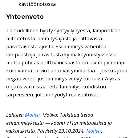
käyttöönotossa.
Yhteenveto
Taloudellinen hyöty syntyy lyhyestä, lämpötilaan
mitoitetusta lämmitysajasta ja riittävästä
päivittäisestä ajosta. Esilämmitys vähentää
lähipäästöjä ja rasitusta kylmäkäynnistyksessä,
mutta puhdas polttoainesäästö on usein pienempi
kuin vanhat arviot antoivat ymmärtää – joskus jopa
negatiivinen, jos lämmitys venyy turhaksi. Älykäs
ohjaus varmistaa, että lämmitys kohdistuu
tarpeeseen, jolloin hyödyt realisoituvat.
Lahteet:
Motiva
, Motiva: Tutkittua tietoa
esilämmityksestä — koonti VTT:n mittauksista ja
vaikutuksista. Päivitetty 23.10.2024.
Motiva
.