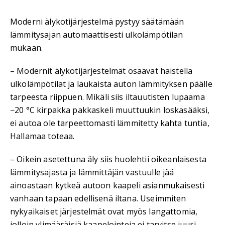
Moderni älykotijärjestelmä pystyy säätämään
lämmitysajan automaattisesti ulkolämpötilan
mukaan.
– Modernit älykotijärjestelmät osaavat haistella
ulkolämpötilat ja laukaista auton lämmityksen päälle
tarpeesta riippuen. Mikäli siis iltauutisten lupaama
−20 °C kirpakka pakkaskeli muuttuukin loskasääksi,
ei autoa ole tarpeettomasti lämmitetty kahta tuntia,
Hallamaa toteaa.
– Oikein asetettuna äly siis huolehtii oikeanlaisesta
lämmitysajasta ja lämmittäjän vastuulle jää
ainoastaan kytkeä autoon kaapeli asianmukaisesti
vanhaan tapaan edellisenä iltana. Useimmiten
nykyaikaiset järjestelmät ovat myös langattomia,
jolloin ylimääräisiä kaapelointeja ei tarvitse juuri