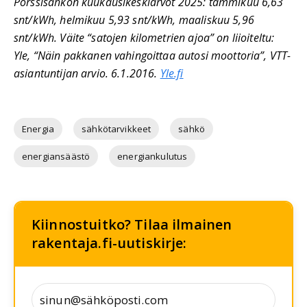
Pörssisähkön kuukausikeskiarvot 2025: tammikuu 6,63
snt/kWh, helmikuu 5,93 snt/kWh, maaliskuu 5,96
snt/kWh. Väite “satojen kilometrien ajoa” on liioiteltu:
Yle, “Näin pakkanen vahingoittaa autosi moottoria”, VTT-
asiantuntijan arvio. 6.1.2016.
Yle.fi
Energia
sähkötarvikkeet
sähkö
energiansäästö
energiankulutus
Kiinnostuitko? Tilaa ilmainen
rakentaja.fi-uutiskirje: