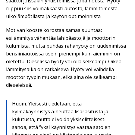
saattoi joissakin yhdistelmissä jopa nousta. Hyöty
riippuu siis voimakkaasti autosta, lämmittimestä,
ulkolämpötilasta ja käytön optimoinnista.
Motivan kooste korostaa samaa suuntaa:
esilämmitys vähentää lähipäästöjä ja moottorin
kulumista, mutta puhdas rahahyöty on uudemmissa
bensiiniautoissa usein pienempi kuin aiemmin on
oletettu. Dieselissä hyöty voi olla selkeämpi. Oikea
lämmitysaika on ratkaiseva. Hyöty voi vaihdella
moottorityypin mukaan, eikä aina ole selkeämpi
dieseleissä.
Huom. Yleisesti tiedetään, että
kylmäkäynnistys aiheuttaa lisärasitusta ja
kulutusta, mutta ei voida yksiselitteisesti
sanoa, että “yksi käynnistys vastaa satojen