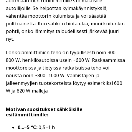
automaattinen rutiini monille suomalaisille
autoilijoille. Se helpottaa kylmäkäynnistyksiä,
vähentää moottorin kulumista ja voi säästää
polttoainetta. Kun sähkön hinta elää, moni kuitenkin
pohtii, onko lämmitys taloudellisesti järkevää juuri
nyt.
Lohkolämmittimien teho on tyypillisesti noin 300–
800 W, henkilöautoissa usein ~600 W. Raskaammissa
moottoreissa ja tietyissä ratkaisuissa teho voi
nousta noin ~800–1000 W. Valmistajien ja
jälleenmyyjien tuotekorteista löytyy esimerkiksi 600
W ja 820 W malleja.
Motivan suositukset sähköisille
esilämmittimille:
0…–5 °C:
0,5–1 h