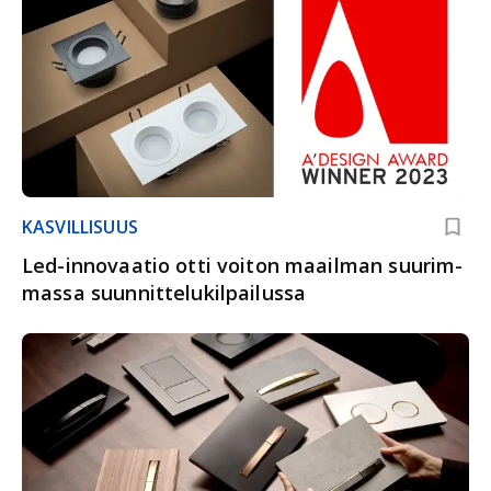
KASVILLISUUS
Led-innovaatio otti voiton maail­man suurim­
massa suunnittelu­kilpailussa