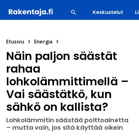
Keskustelut
L
SUOSITUIMMAT
ENERGIA
LVI
MATERIAALI
Etusivu
Energia
Näin paljon säästät
rahaa
lohkolämmittimellä –
Vai säästätkö, kun
sähkö on kallista?
Lohkolämmitin säästää polttoainetta
– mutta vain, jos sitä käyttää oikein