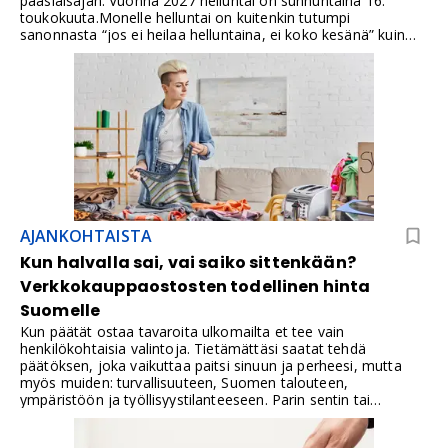
pääsiäisajan. Vuonna 2027 helluntai on sunnuntaina 16.
toukokuuta.Monelle helluntai on kuitenkin tutumpi
sanonnasta “jos ei heilaa helluntaina, ei koko kesänä” kuin
kirkollisesta merkityksestään. Helluntaihin onkin Suomessa
liittynyt sekä uskonnollista juhlaa että vahvaa
kansanperinnettä, kevään juhlintaa, tansseja ja kesän enteitä.
AJANKOHTAISTA
Kun halvalla sai, vai saiko sittenkään?
Verkkokauppaostosten todellinen hinta
Suomelle
Kun päätät ostaa tavaroita ulkomailta et tee vain
henkilökohtaisia valintoja. Tietämättäsi saatat tehdä
päätöksen, joka vaikuttaa paitsi sinuun ja perheesi, mutta
myös muiden: turvallisuuteen, Suomen talouteen,
ympäristöön ja työllisyystilanteeseen. Parin sentin tai
muutaman euron säästö onkin isossa mittakaavassa todella
pieni ja vaikutuskerroin oletettua suurempi.