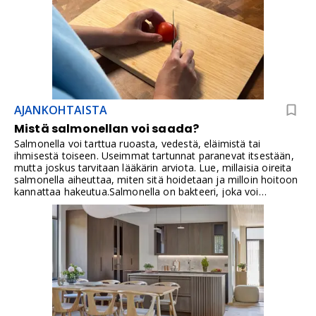
AJANKOHTAISTA
Mistä salmonellan voi saada?
Salmonella voi tarttua ruoasta, vedestä, eläimistä tai
ihmisestä toiseen. Useimmat tartunnat paranevat itsestään,
mutta joskus tarvitaan lääkärin arviota. Lue, millaisia oireita
salmonella aiheuttaa, miten sitä hoidetaan ja milloin hoitoon
kannattaa hakeutua.Salmonella on bakteeri, joka voi
aiheuttaa ihmiselle salmonelloosiksi kutsutun
suolistoinfektion. Salmonellabakteereita tunnetaan tuhansia
eri tyyppejä, ja tartunnan oireet voivat vaihdella lievästä
vatsavaivasta voimakkaaseen kuumeiseen ripulitautiin.
Suomessa salmonellan esiintyminen kotimaisissa
tuotantoeläimissä ja elintarvikkeissa on kansainvälisesti
verrattuna vähäistä, mutta tartuntoja saadaan muun muassa
ulkomaanmatkoilta ja tuontielintarvikkeista.