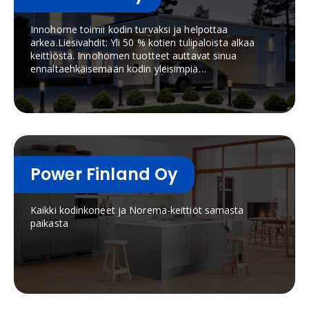
Innohome toimii kodin turvaksi ja helpottaa
arkea.Liesivahdit: Yli 50 % kotien tulipaloista alkaa
keittiöstä. Innohomen tuotteet auttavat sinua
ennaltaehkäisemään kodin yleisimpiä
tulipaloja.Sähköautojen lataus: Innohome Charlie
latausasemalla lataat autosi nopeasti ja
turvallisesti.
Power Finland Oy
Kaikki kodinkoneet ja Norema-keittiöt samasta
paikasta