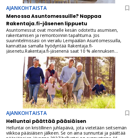
AJANKOHTAISTA
Menossa Asuntomessuille? Nappaa
Rakentaja.fi-jäsenen lippuetu
Asuntomessut ovat monelle kesän odotettu asumisen,
rakentamisen ja remontoinnin tapahtuma. Jos
suunnitelmissasi on vierailu Lempäälän Asuntomessuilla,
kannattaa samalla hyödyntää Rakentaja.fi-
jäsenetu.Rakentaja.fi-jäsenenä saat 10 % alennuksen
Asuntomessujen verkkokaupasta kampanjaan kuuluvista
lipputuotteista.
AJANKOHTAISTA
Helluntai päättää pääsiäisen
Helluntai on kristillinen juhlapäivä, jota vietetään seitsemän
viikkoa pääsiäisen jälkeen. Se on aina sunnuntai ja päättää