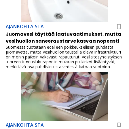
AJANKOHTAISTA
Juomavesi täyttää laatuvaatimukset, mutta
vesihuollon saneeraustarve kasvaa nopeasti
Suomessa tuotetaan edelleen poikkeuksellisen puhdasta
juomavettä, mutta vesihuollon taustalla oleva infrastruktuuri
on monin paikoin vakavasti rapautunut. Vesilaitosyhdistyksen
tuoreen tunnuslukuraportin mukaan putkirikot lisääntyvät,
merkittävä osa puhdistetusta vedestä katoaa vuotoina
verkostoon ja vesihuolto toimii useilla alueilla jo äärirajoilla,
mikä lisää kiireellistä saneeraustarvetta.
AJANKOHTAISTA