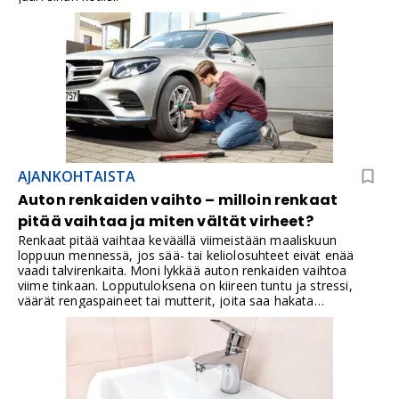
AJANKOHTAISTA
Auton renkaiden vaihto – milloin renkaat
pitää vaihtaa ja miten vältät virheet?
Renkaat pitää vaihtaa keväällä viimeistään maaliskuun
loppuun mennessä, jos sää- tai keliolosuhteet eivät enää
vaadi talvirenkaita. Moni lykkää auton renkaiden vaihtoa
viime tinkaan. Lopputuloksena on kiireen tuntu ja stressi,
väärät rengaspaineet tai mutterit, joita saa hakata
ristikkoavaimella hiki päässä ja pahimmassa tapauksessa
pultin/mutterin pää muljaantuu pilalle prosessin aikana.