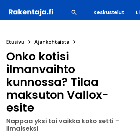
Keskustelut
L
SUOSITUIMMAT
ENERGIA
LVI
MATERIAALI
Etusivu
Ajankohtaista
Onko kotisi
ilmanvaihto
kunnossa? Tilaa
maksuton Vallox-
esite
Nappaa yksi tai vaikka koko setti –
ilmaiseksi