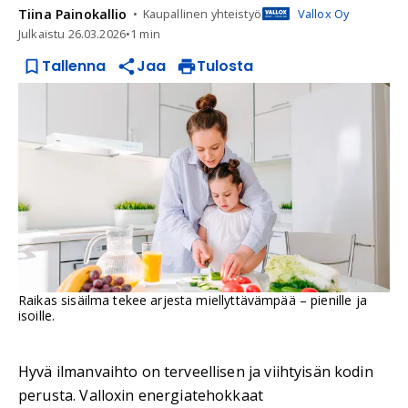
Tiina
Painokallio
Kaupallinen yhteistyö
Vallox Oy
Julkaistu
26.03.2026
•
1 min
Tallenna
Jaa
Tulosta
Raikas sisäilma tekee arjesta miellyttävämpää – pienille ja
isoille.
Hyvä ilmanvaihto on terveellisen ja viihtyisän kodin
perusta. Valloxin energiatehokkaat