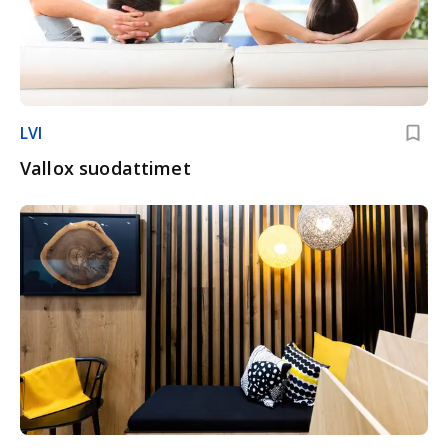
LVI
Vallox suodattimet