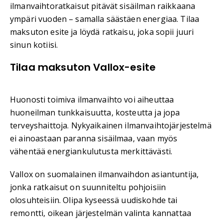
ilmanvaihtoratkaisut pitävät sisäilman raikkaana
ympäri vuoden – samalla säästäen energiaa. Tilaa
maksuton esite ja löydä ratkaisu, joka sopii juuri
sinun kotiisi.
Tilaa maksuton Vallox-esite
Huonosti toimiva ilmanvaihto voi aiheuttaa
huoneilman tunkkaisuutta, kosteutta ja jopa
terveyshaittoja. Nykyaikainen ilmanvaihtojärjestelmä
ei ainoastaan paranna sisäilmaa, vaan myös
vähentää energiankulutusta merkittävästi.
Vallox on suomalainen ilmanvaihdon asiantuntija,
jonka ratkaisut on suunniteltu pohjoisiin
olosuhteisiin. Olipa kyseessä uudiskohde tai
remontti, oikean järjestelmän valinta kannattaa