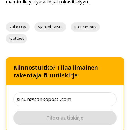
mainitulle yritykselle jatkokäsittelyyn.
Vallox Oy
Ajankohtaista
tuotetietous
tuotteet
Kiinnostuitko? Tilaa ilmainen
rakentaja.fi-uutiskirje:
Tilaa uutiskirje