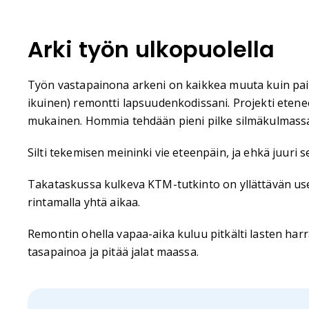
Arki työn ulkopuolella
Työn vastapainona arkeni on kaikkea muuta kuin paika
ikuinen) remontti lapsuudenkodissani. Projekti etenee 
mukainen. Hommia tehdään pieni pilke silmäkulmassa r
Silti tekemisen meininki vie eteenpäin, ja ehkä juur
Takataskussa kulkeva KTM-tutkinto on yllättävän usei
rintamalla yhtä aikaa.
Remontin ohella vapaa-aika kuluu pitkälti lasten har
tasapainoa ja pitää jalat maassa.