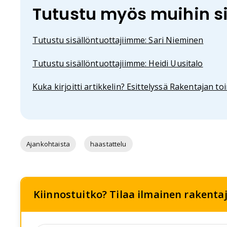
Tutustu myös muihin sis
Tutustu sisällöntuottajiimme: Sari Nieminen
Tutustu sisällöntuottajiimme: Heidi Uusitalo
Kuka kirjoitti artikkelin? Esittelyssä Rakentajan to
Ajankohtaista
haastattelu
Kiinnostuitko? Tilaa ilmainen rakentaja