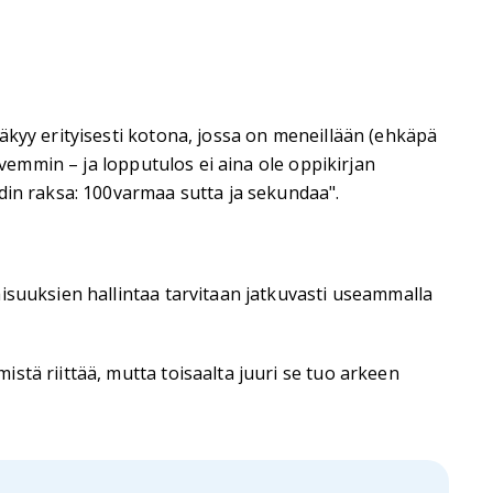
äkyy erityisesti kotona, jossa on meneillään (ehkäpä
ovemmin – ja lopputulos ei aina ole oppikirjan
din raksa: 100varmaa sutta ja sekundaa".
isuuksien hallintaa tarvitaan jatkuvasti useammalla
stä riittää, mutta toisaalta juuri se tuo arkeen