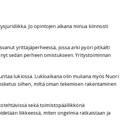
ysjuridiikka. Jo opintojen aikana minua kiinnosti
vanut yrittäjäperheessä, jossa arki pyöri pitkälti
tynyt sedän perheen omistukseen. Yritystoiminnan
 suuntaa lukiossa. Lukioaikana olin mukana myös Nuori
 kosketus siihen, miltä oman tekemisen rakentaminen
istotehtävissä sekä toimistopäällikkönä
idetään liikkeessä, miten ongelmia ratkaistaan ja