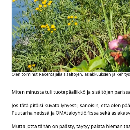
Olen toiminut Rakentajalla sisältöjen, asiakkuuksien ja kehit
Miten minusta tuli tuotepäällikkö ja sisältöjen pari
Jos tätä pitäisi kuvata lyhyesti, sanoisin, että olen p
Puutarha.netissä ja OMAtaloyhtiö.fi:ssä sekä asiaka
Mutta jotta tähän on päästy, täytyy palata hieman ta