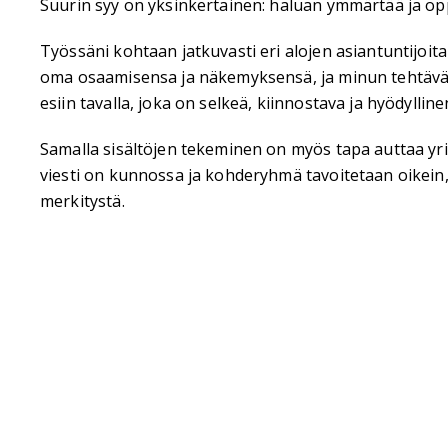
Suurin syy on yksinkertainen: haluan ymmärtää ja op
Työssäni kohtaan jatkuvasti eri alojen asiantuntijoita j
oma osaamisensa ja näkemyksensä, ja minun tehtävä
esiin tavalla, joka on selkeä, kiinnostava ja hyödyllinen
Samalla sisältöjen tekeminen on myös tapa auttaa yr
viesti on kunnossa ja kohderyhmä tavoitetaan oikein, s
merkitystä.