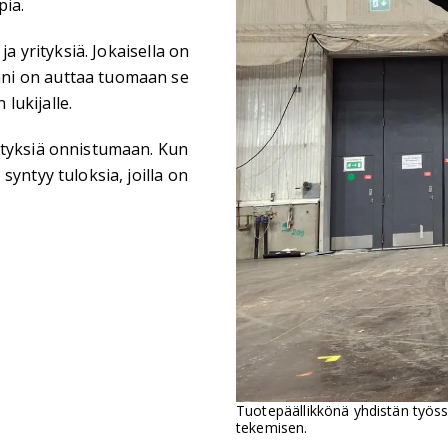
pia.
a yrityksiä. Jokaisella on
ni on auttaa tuomaan se
 lukijalle.
ityksiä onnistumaan. Kun
yntyy tuloksia, joilla on
Tuotepäällikkönä yhdistän työss
tekemisen.