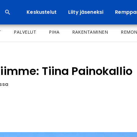
Keskustelut
Liity jäseneksi
Remppa
T
PALVELUT
PIHA
RAKENTAMINEN
REMON
jiimme: Tiina Painokallio
issa