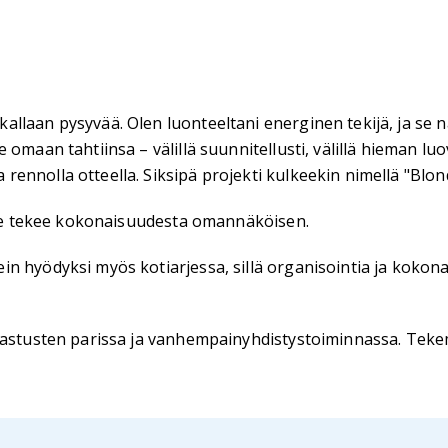
llaan pysyvää. Olen luonteeltani energinen tekijä, ja se n
omaan tahtiinsa – välillä suunnitellusti, välillä hieman lu
ennolla otteella. Siksipä projekti kulkeekin nimellä "Blon
i se tekee kokonaisuudesta omannäköisen.
n hyödyksi myös kotiarjessa, sillä organisointia ja kokona
rastusten parissa ja vanhempainyhdistystoiminnassa. Tekemi