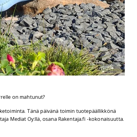
arrelle on mahtunut?
 liiketoiminta. Tänä päivänä toimin tuotepäällikkönä
ja Mediat Oy:llä, osana Rakentaja.fi -kokonaisuutta.