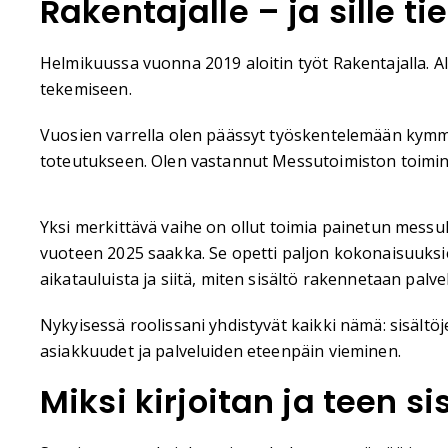
Rakentajalle – ja sille tie
Helmikuussa vuonna 2019 aloitin työt Rakentajalla. Al
tekemiseen.
Vuosien varrella olen päässyt työskentelemään kymme
toteutukseen. Olen vastannut Messutoimiston toiminn
Yksi merkittävä vaihe on ollut toimia painetun mess
vuoteen 2025 saakka. Se opetti paljon kokonaisuuksi
aikatauluista ja siitä, miten sisältö rakennetaan palv
Nykyisessä roolissani yhdistyvät kaikki nämä: sisältö
asiakkuudet ja palveluiden eteenpäin vieminen.
Miksi kirjoitan ja teen si