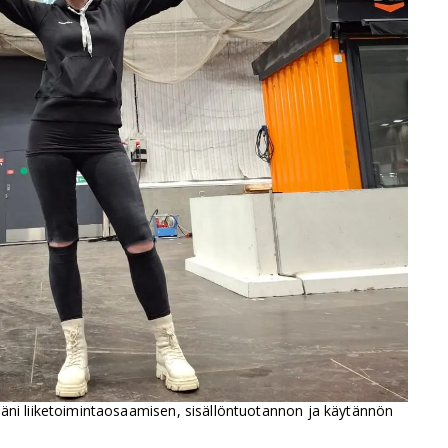
äni liiketoimintaosaamisen, sisällöntuotannon ja käytännön