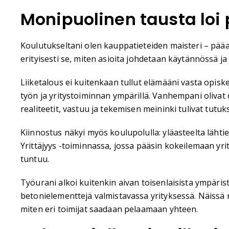
Monipuolinen tausta loi
Koulutukseltani olen kauppatieteiden maisteri – pääai
erityisesti se, miten asioita johdetaan käytännössä 
Liiketalous ei kuitenkaan tullut elämääni vasta opisk
työn ja yritystoiminnan ympärillä. Vanhempani oliva
realiteetit, vastuu ja tekemisen meininki tulivat tutuks
Kiinnostus näkyi myös koulupolulla: yläasteelta lähti
Yrittäjyys -toiminnassa, jossa pääsin kokeilemaan y
tuntuu.
Työurani alkoi kuitenkin aivan toisenlaisista ympärist
betonielementtejä valmistavassa yrityksessä. Näissä r
miten eri toimijat saadaan pelaamaan yhteen.