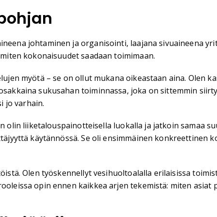
 pohjan
neena johtaminen ja organisointi, laajana sivuaineena yrit
ja miten kokonaisuudet saadaan toimimaan.
elujen myötä – se on ollut mukana oikeastaan aina. Olen kas
t osakkaina sukusahan toiminnassa, joka on sittemmin siir
i jo varhain.
en olin liiketalouspainotteisella luokalla ja jatkoin samaa
rittäjyyttä käytännössä. Se oli ensimmäinen konkreettinen
öistä. Olen työskennellyt vesihuoltoalalla erilaisissa toim
ooleissa opin ennen kaikkea arjen tekemistä: miten asiat p