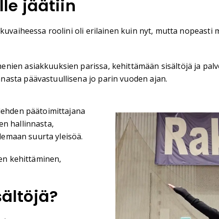
lle jäätiin
kuvaiheessa roolini oli erilainen kuin nyt, mutta nopeasti 
nien asiakkuuksien parissa, kehittämään sisältöjä ja palv
asta päävastuullisena jo parin vuoden ajan.
ulehden päätoimittajana
en hallinnasta,
elemaan suurta yleisöä.
jen kehittäminen,
sältöjä?