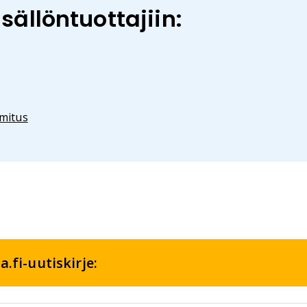
ällöntuottajiin:
imitus
.fi-uutiskirje: