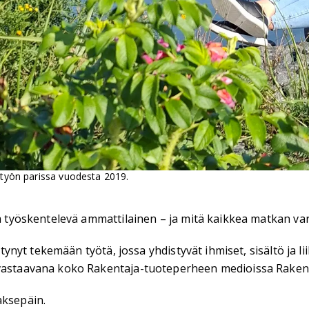
ystyön parissa vuodesta 2019.
ssa työskentelevä ammattilainen – ja mitä kaikkea matkan v
äätynyt tekemään työtä, jossa yhdistyvät ihmiset, sisältö ja
svastaavana koko Rakentaja-tuoteperheen medioissa Rakenta
aksepäin.