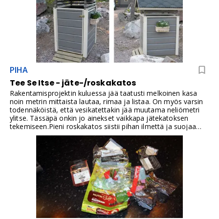
PIHA
Tee Se Itse - jäte-/roskakatos
Rakentamisprojektin kuluessa jää taatusti melkoinen kasa
noin metrin mittaista lautaa, rimaa ja listaa. On myös varsin
todennäköistä, että vesikatettakin jää muutama neliömetri
ylitse. Tässäpä onkin jo ainekset vaikkapa jätekatoksen
tekemiseen.Pieni roskakatos siistii pihan ilmettä ja suojaa
jäteastiaa sateelta, tuulelta ja katseilta. Roskakatos eli
jätekatos voi olla myös hyvä ylijäämämateriaalien
käyttökohde, jos rakennus- tai remonttiprojektista on jäänyt
sopivan mittaista lautaa, rimaa, listaa tai vesikatemateriaalia.
Tärkeintä on mitoittaa katos käytössä olevan jäteastian
mukaan niin, että astia mahtuu liikkumaan sisään ja ulos
vaivatta.