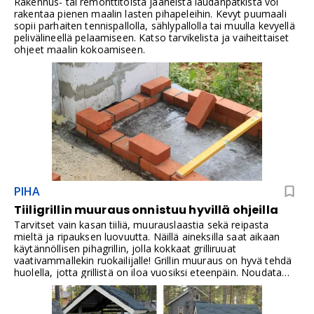
Rakennus- tai remonttitöistä jääneistä laudanpätkistä voi
rakentaa pienen maalin lasten pihapeleihin. Kevyt puumaali
sopii parhaiten tennispallolla, sählypallolla tai muulla kevyellä
pelivälineellä pelaamiseen. Katso tarvikelista ja vaiheittaiset
ohjeet maalin kokoamiseen.
PIHA
Tiiligrillin muuraus onnistuu hyvillä ohjeilla
Tarvitset vain kasan tiiliä, muurauslaastia sekä reipasta
mieltä ja ripauksen luovuutta. Näillä aineksilla saat aikaan
käytännöllisen pihagrillin, jolla kokkaat grilliruuat
vaativammallekin ruokailijalle! Grillin muuraus on hyvä tehdä
huolella, jotta grillistä on iloa vuosiksi eteenpäin. Noudata
tarkoin myös valmistajan ohjeita kuivabetonin ja
muurauslaastin käsittelyssä sekä kuivumisajoissa.