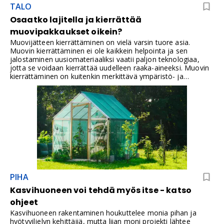
TALO
Osaatko lajitella ja kierrättää
muovipakkaukset oikein?
Muovijätteen kierrättäminen on vielä varsin tuore asia.
Muovin kierrättäminen ei ole kaikkein helpointa ja sen
jalostaminen uusiomateriaaliksi vaatii paljon teknologiaa,
jotta se voidaan kierrättää uudelleen raaka-aineeksi. Muovin
kierrättäminen on kuitenkin merkittävä ympäristö- ja
ilmastoteko.
PIHA
Kasvihuoneen voi tehdä myös itse - katso
ohjeet
Kasvihuoneen rakentaminen houkuttelee monia pihan ja
hyötyviljelyn kehittäjiä, mutta liian moni projekti lähtee