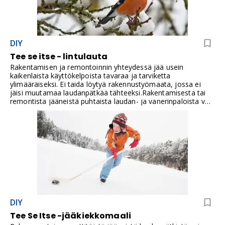
DIY
Tee se itse - lintulauta
Rakentamisen ja remontoinnin yhteydessä jää usein
kaikenlaista käyttökelpoista tavaraa ja tarviketta
ylimääräiseksi. Ei taida löytyä rakennustyömaata, jossa ei
jäisi muutamaa laudanpätkää tähteeksi.Rakentamisesta tai
remontista jääneistä puhtaista laudan- ja vanerinpaloista voi
rakentaa linnuille ruokinta-automaatin. Säiliöstä siemenet
valuvat vähitellen ruokintakouruun, jossa ne pysyvät
paremmin suojassa sateelta ja lintujen ulosteilta. Katso
mittapiirros, tarvikelista ja vaiheittainen rakennusohje.
DIY
Tee Se Itse -jääkiekkomaali