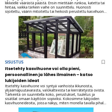
liikkeelle väärästä päästä. Ensin mietitään runkoa, katetta tai
hintaa, vaikka tärkein vaihe on suunnittelu. Huonosti
sijoitettu, väärin mitoitettu tai heikosti perustettu kasvihuone
voi aiheuttaa turhaa työtä, lisäkuluja ja heikomman
lopputuloksen vuosiksi eteenpäin.
SISUSTUS
Itsetehty kasvihuone voi olla pieni,
persoonallinen ja lähes ilmainen – katso
lukijoiden ideat
Itsetehty kasvihuone voi syntyä vanhoista ikkunoista,
ylijäämäpuutavarasta, valokatteesta tai kierrätetyistä ovista.
Tärkeintä on suunnitella koko, perustukset, tuuletus ja
sisätilat omaan käyttöön sopiviksi. Kokosimme lukijoiden
kasvihuoneideoita, joissa näkyy, miten monella tavalla pihalle
voi rakentaa toimivan ja persoonallisen
kasvihuoneen.Puutarhanetin keskustelupalstan