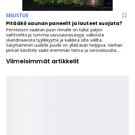
SISUSTUS
Pitääkö saunan paneelit ja lauteet suojata?
Perinteisen vaalean puun rinnalle on tullut paljon
vaihtoehtoja: tummia savusaunasävyjä, valkoista
skandinaavista tyylikkyyttä ja kaikkea siltä väliltä.
Sävyttäminen uudelle puulle on yllättävän helppoa. Vanhan
pinnan käsittely vaatii enemmän tietoa ja varovaisuutta.
Kokosin tähän käytännön ohjeet pitkän rakennustarvikkeiden
Viimeisimmät artikkelit
myyntiurani varrelta.