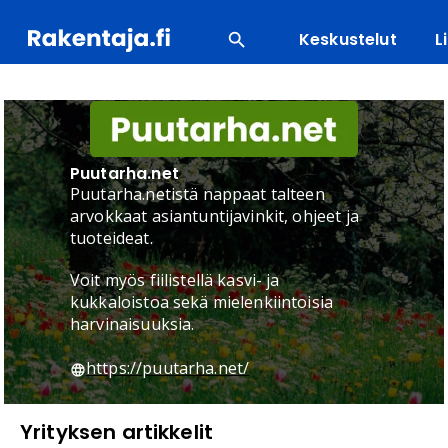
Keskustelut
L
SUOSITUIMMAT
ENERGIA
LVI
MATERIAALI
Puutarha.net
Puutarha.netistä nappaat talteen
arvokkaat asiantuntijavinkit, ohjeet ja
tuoteideat.
Voit myös fiilistellä kasvi- ja
kukkaloistoa sekä mielenkiintoisia
harvinaisuuksia.
https://puutarha.net/
Yrityksen artikkelit