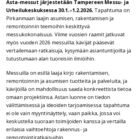
Asta-messut järjestetään Tampereen Messu- ja
Urheilukeskuksessa 30.1.–1.2.2026.
Tapahtuma on
Pirkanmaan laajin asumisen, rakentamisen ja
remontoinnin teemoihin keskittyvä
messukokonaisuus. Viime vuosien raamit jatkuvat
myös vuoden 2026 messuilla: kävijät pääsevät
vertailemaan ratkaisuja, kysymään asiantuntijoilta ja
tutustumaan alan tuoreisiin ilmiöihin.
Messuilla on esillä laaja kirjo rakentamisen,
remontoinnin ja asumisen tuotteita ja palveluita, ja
kävijöillä on mahdollisuus saada konkreettista tietoa
omaan projektiinsa. Astan luonne on tiedon
välittämisessä ja ideoiden tarjoamisessa: tapahtuma
ei ole vain myyntinäyttely, vaan paikka, jossa voi
keskustella suoraan toimijoiden kanssa ja vertailla
erilaisia vaihtoehtoja rakennus- ja
remontointiratkaisuihin.