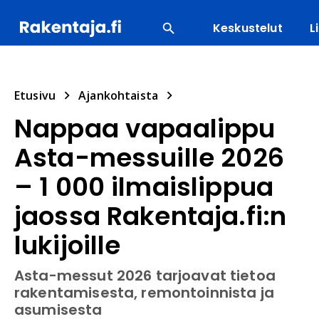
Keskustelut
L
SUOSITUIMMAT
ENERGIA
LVI
MATERIAALI
Etusivu
Ajankohtaista
Nappaa vapaalippu
Asta-messuille 2026
– 1 000 ilmaislippua
jaossa Rakentaja.fi:n
lukijoille
Asta-messut 2026 tarjoavat tietoa
rakentamisesta, remontoinnista ja
asumisesta