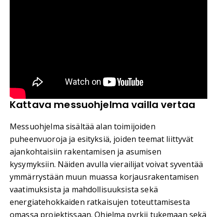
Kattava messuohjelma vailla vertaa
Messuohjelma sisältää alan toimijoiden
puheenvuoroja ja esityksiä, joiden teemat liittyvät
ajankohtaisiin rakentamisen ja asumisen
kysymyksiin. Näiden avulla vierailijat voivat syventää
ymmärrystään muun muassa korjausrakentamisen
vaatimuksista ja mahdollisuuksista sekä
energiatehokkaiden ratkaisujen toteuttamisesta
omassa projektissaan. Ohjelma pyrkii tukemaan sekä