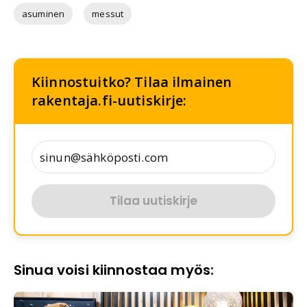
asuminen
messut
Kiinnostuitko? Tilaa ilmainen
rakentaja.fi-uutiskirje:
Tilaa uutiskirje
Sinua voisi kiinnostaa myös: