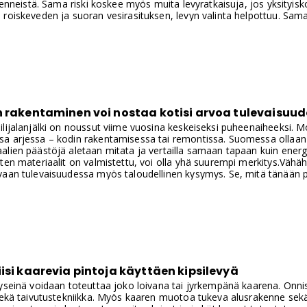
vienneistä. Sama riski koskee myös muita levyratkaisuja, jos yksityi
roiskeveden ja suoran vesirasituksen, levyn valinta helpottuu. Samal
loin korjaus onnistuu, joskus yllättävän pienellä paikalla.
n rakentaminen voi nostaa kotisi arvoa tulevaisuu
lijalanjälki on noussut viime vuosina keskeiseksi puheenaiheeksi. M
a arjessa – kodin rakentamisessa tai remontissa. Suomessa ollaan si
lien päästöjä aletaan mitata ja vertailla samaan tapaan kuin energiat
ten materiaalit on valmistettu, voi olla yhä suurempi merkitys.Vähäh
aan tulevaisuudessa myös taloudellinen kysymys. Se, mitä tänään pi
kuluttua olla kilpailuetu, ja jopa tekijä, joka vaikuttaa kodin arvo
isi kaarevia pintoja käyttäen kipsilevyä
yseinä voidaan toteuttaa joko loivana tai jyrkempänä kaarena. Onni
sekä taivutustekniikka. Myös kaaren muotoa tukeva alusrakenne sekä