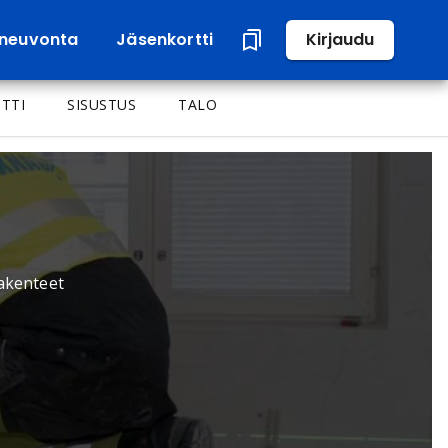
neuvonta
Jäsenkortti
Kirjaudu
TTI
SISUSTUS
TALO
rakenteet