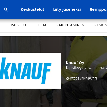
Keskustelut
Liity jäseneksi
Remppa
T
PALVELUT
PIHA
RAKENTAMINEN
REMON
Knauf Oy
Kipsilevyt ja väliseinä
https://knauf.fi