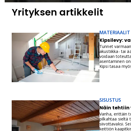
Yrityksen artikkelit
MATERIAALIT
Kipsilevy: va
Tunnet varmaan n
akustiikka- tai ä
voidaan toteutta
asentaminen on 
Kipsi tasaa myös
yleisimmistä rak
ääneneristyksess
kipsilevy riittää
rakenteissa, pal
tulee selvittää,
tehtävään saneer
SISUSTUS
erikoiskovan levy
Näin tehtiin
Vanha, erittäin t
pilkahtaa sieltä
siivottavaksi. Se
keittiön kaapitk