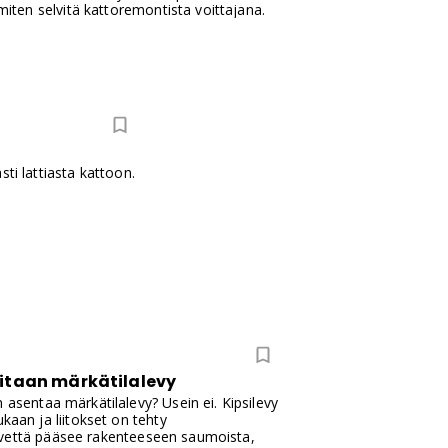
miten selvitä kattoremontista voittajana.
ti lattiasta kattoon.
arvitaan märkätilalevy
 asentaa märkätilalevy? Usein ei. Kipsilevy
kaan ja liitokset on tehty
ttä vettä pääsee rakenteeseen saumoista,