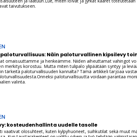
saisuuteen ja laatuun.Lue, miten loivat ja jyrkät kaaret toteutetaa
avat taivutukseen.
EN
a paloturvallisuus: Näin paloturvallinen kipsilevy toi
vat omaisuuttamme ja henkeämme. Niiden aiheuttamat vahingot voivat
en merkitys korostuu. Mutta miten tulipalo ylipäätään syntyy ja levi
niin tärkeitä paloturvallisuuden kannalta? Tämä artikkeli tarjoaa vast
oturvallisuudesta.Onneksi paloturvallisuutta voidaan parantaa monin 
lien valinta.
EN
y: kosteudenhallinta uudelle tasolle
i vaativat olosuhteet, kuten kylpyhuoneet, suihkutilat sekä muut mär
sa. Kun taustarakenteet on valittu oikein ja työ tehdään valmistaja