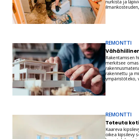
nurkista ja läpi
ilmankosteuden, 
kastumaan ja mil
REMONTTI
Vähähiiline
Rakentamisen hii
merkitsee omass
rakennusmateriaa
rakennettu ja mi
ympäristöteko, v
muutaman vuoden 
REMONTTI
Toteuta koti
Kaareva kipsilev
oikea kipsilevy 