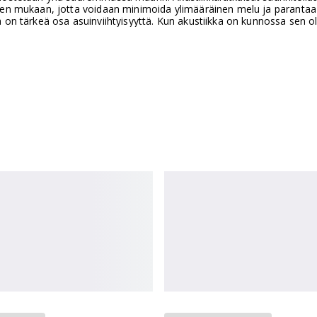
sen mukaan, jotta voidaan minimoida ylimääräinen melu ja parantaa 
a on tärkeä osa asuinviihtyisyyttä. Kun akustiikka on kunnossa sen