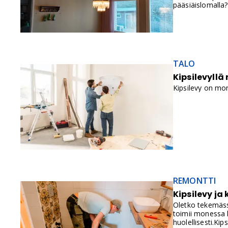
pääsiäislomalla?
TALO
Kipsilevyllä
Kipsilevy on mon
REMONTTI
Kipsilevy ja
Oletko tekemässä
toimii monessa k
huolellisesti.Ki