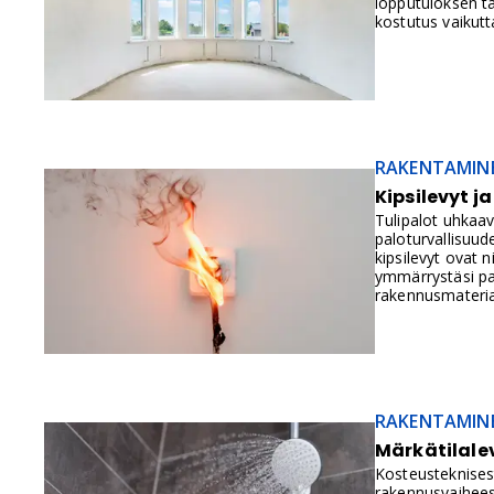
lopputuloksen ta
kostutus vaikutt
RAKENTAMIN
Kipsilevyt j
Tulipalot uhkaa
paloturvallisuud
kipsilevyt ovat 
ymmärrystäsi pal
rakennusmateriaa
RAKENTAMIN
Märkätilalev
Kosteusteknisest
rakennusvaihees