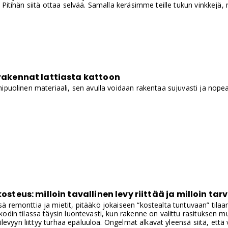
 Pitihän siitä ottaa selvää. Samalla keräsimme teille tukun vinkkejä, 
 rakennat lattiasta kattoon
ipuolinen materiaali, sen avulla voidaan rakentaa sujuvasti ja nopeas
 kosteus: milloin tavallinen levy riittää ja milloin t
 remonttia ja mietit, pitääkö jokaiseen “kostealta tuntuvaan” tilaan
odin tilassa täysin luontevasti, kun rakenne on valittu rasituksen mu
psilevyyn liittyy turhaa epäluuloa. Ongelmat alkavat yleensä siitä, e