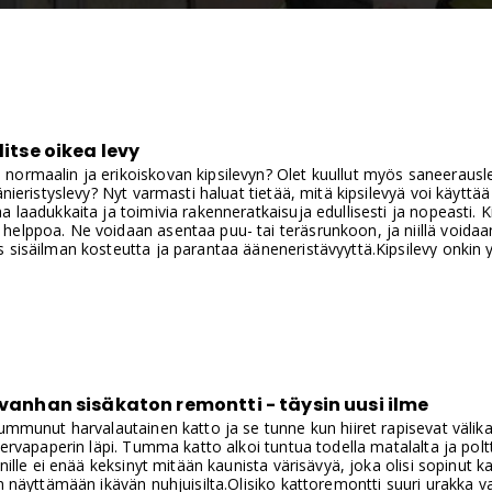
litse oikea levy
ormaalin ja erikoiskovan kipsilevyn? Olet kuullut myös saneerausle
änieristyslevy? Nyt varmasti haluat tietää, mitä kipsilevyä voi käyttä
a laadukkaita ja toimivia rakenneratkaisuja edullisesti ja nopeasti. K
helppoa. Ne voidaan asentaa puu- tai teräsrunkoon, ja niillä voida
 sisäilman kosteutta ja parantaa ääneneristävyyttä.Kipsilevy onkin
ennuslevyistä. Sitä käytetään sisäseinissä, katoissa, lattiarakentei
ä ja joissakin ratkaisuissa myös tuulensuojana. Oikea levy valitaa
 moniin kuiviin sisätiloihin, mutta kaikkiin rakenteisiin se ei sovi. Märkä
osuojauksessa ja ulkoseinän tuulensuojassa tarvitaan levyltä erilais
 tuleeko levy seinään vai kattoon, kuivaan vai kosteaan tilaan, uudi
aukseen.Tässä artikkelissa käymme läpi yleisimmät kipsilevyt ja nii
n, lattiakipsilevyn, märkätilalevyt, saneerauslevyn, tuulensuojakipsil
 vanhan sisäkaton remontti - täysin uusi ilme
ummunut harvalautainen katto ja se tunne kun hiiret rapisevat välikatol
 tervapaperin läpi. Tumma katto alkoi tuntua todella matalalta ja poltt
inille ei enää keksinyt mitään kaunista värisävyä, joka olisi sopinut 
in näyttämään ikävän nuhjuisilta.Olisiko kattoremontti suuri urakka v