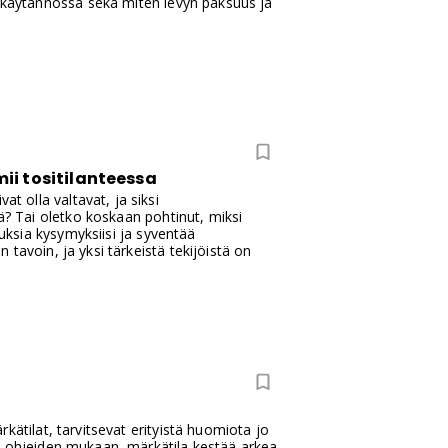
n käytännössä sekä miten levyn paksuus ja
mii tositilanteessa
 olla valtavat, ja siksi
ää? Tai oletko koskaan pohtinut, miksi
auksia kysymyksiisi ja syventää
tavoin, ja yksi tärkeistä tekijöistä on
kätilat, tarvitsevat erityistä huomiota jo
n ohjeiden mukaan, märkätila kestää arkea