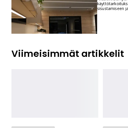
käyttötarkoituk
sisustamiseen j
Viimeisimmät artikkelit