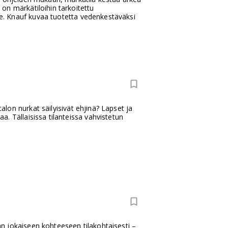
on märkätiloihin tarkoitettu
lle. Knauf kuvaa tuotetta vedenkestäväksi
talon nurkat säilyisivät ehjinä? Lapset ja
. Tällaisissa tilanteissa vahvistetun
n jokaiseen kohteeseen tilakohtaisesti –