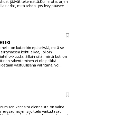
skohdat jäävät tekemättä.Kun erotat arjen
la tiedät, mitä tehdä, jos levy pääsee
dessa
onelle on kuitenkin epäselvää, mitä se
irtymässä kohti aikaa, jolloin
ehokkuutta. Silloin sillä, mistä koti on
iilinen rakentaminen ei ole pelkkä
detään vastuullisena valintana, voi
on.
stumisen kannalta olennaista on valita
 levysaumojen sijoittelu vaikuttavat