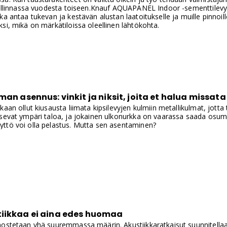
hallinnassa vuodesta toiseen.Knauf AQUAPANEL Indoor -sementtilevy 
ka antaa tukevan ja kestävän alustan laatoitukselle ja muille pinnoi
si, mikä on märkätiloissa oleellinen lähtökohta.
man asennus: vinkit ja niksit, joita et halua missata
aan ollut kiusausta liimata kipsilevyjen kulmiin metallikulmat, jotta 
sevat ympäri taloa, ja jokainen ulkonurkka on vaarassa saada osumaa
ttö voi olla pelastus. Mutta sen asentaminen?
iikkaa ei aina edes huomaa
nostetaan yhä suuremmassa määrin. Akustiikkaratkaisut suunnitellaa