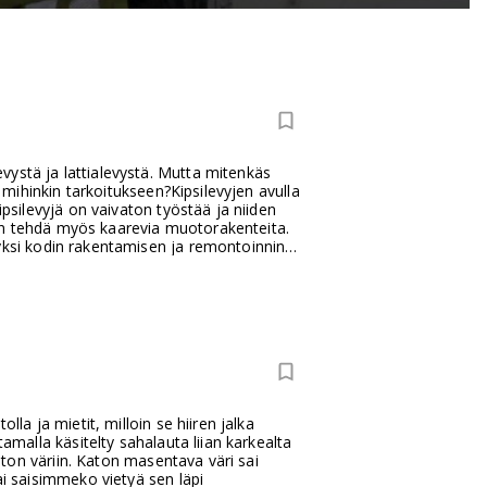
vystä ja lattialevystä. Mutta mitenkäs
ä mihinkin tarkoitukseen?Kipsilevyjen avulla
ipsilevyjä on vaivaton työstää ja niiden
an tehdä myös kaarevia muotorakenteita.
 yksi kodin rakentamisen ja remontoinnin
ssa, saneerauksissa, palosuojauksessa,
n aina käyttökohteen mukaan.Tavallinen
tiloissa, lattioissa, ääntä eristävissä
ia ominaisuuksia. Siksi ennen ostamista
srakentamiseen vai vanhan pinnan päälle
den käyttökohteet: normaalin kipsilevyn,
evyn sekä palo-, ääni- ja akustiikkalevyt.
la ja mietit, milloin se hiiren jalka
amalla käsitelty sahalauta liian karkealta
katon väriin. Katon masentava väri sai
ai saisimmeko vietyä sen läpi