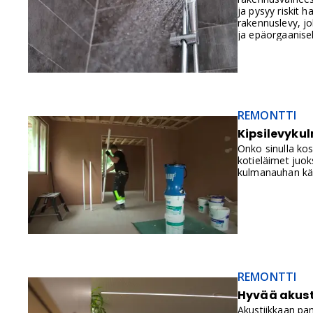
ja pysyy riskit 
rakennuslevy, jo
ja epäorgaanisek
REMONTTI
Kipsilevykul
Onko sinulla kosk
kotieläimet juok
kulmanauhan käy
REMONTTI
Hyvää akust
Akustiikkaan pa