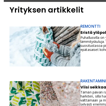
Yrityksen artikkelit
REMONTTI
Eristä yläpo
Puhallusvilla o
lämmityskuluja. 
suositustasoa pi
epätasaiset kohda
RAKENTAMIN
Viisi seikka
Tämän päivän rak
harkiten, sillä 
välttämään ja ma
selvästi enemmä