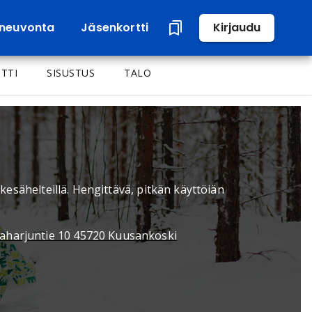
neuvonta
Jäsenkortti
Kirjaudu
TTI
SISUSTUS
TALO
 kesähelteillä. Hengittävä, pitkän käyttöiän
jaharjuntie 10 45720 Kuusankoski