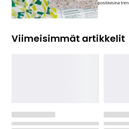
positiivisina tr
yhteen viisi sei
Viimeisimmät artikkelit