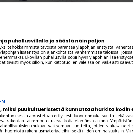
hja puhallusvillalla ja säästä näin paljon
n yksi tehokkaimmista tavoista parantaa yläpohjan eristystä, vähen
Yläpohjan lisäeristys on ajankohtaista vanhemmissa taloissa, joissa 
enemmäksi. Ekovillan puhallusvilla sopii hyvin yläpohjan lisäeristyks
t tiiviisti myös silloin, kun kattotuolien väleissä on vaikeasti saavut
EN
a, miksi puukuitueristettä kannattaa harkita kodin 
entamisessa arvostetaan erityisesti luonnonmukaisuutta sekä vastuul
harva rakentaa tai remontoi useaa kotia elämänsä aikana. Ympäristö
hdollisuuksien mukaan valitsemaan tuotteita, joiden raaka-aineet ov
n huomiota rakennusmateriaaleihin sekä niiden ominaisuuksiin. Vii