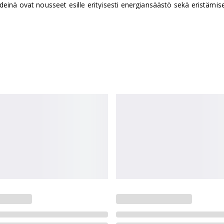
endeinä ovat nousseet esille erityisesti energiansäästö sekä eristämi
kkaa, miksi puukuitueristettä kannattaa harkita tosissaan eristysvaiht