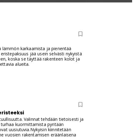
tää lämmön karkaamista ja pienentää
eristepaksuus jää usein selvästi nykyistä
een, koska se täyttää rakenteen kolot ja
ettavia alueita.
eristeeksi
lisuutta. Valinnat tehdään tietoisesti ja
n turhaa kuormittamista pyritään
at uusiutuvia.Nykyisin kiinnitetään
me vuosien rakentamisen eräänlaisena