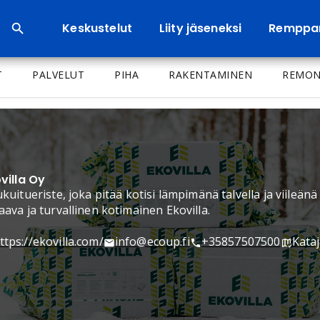
Keskustelut
Liity jäseneksi
Remppa
T
PALVELUT
PIHA
RAKENTAMINEN
REMON
villa Oy
kuitueriste, joka pitää kotisi lämpimänä talvella ja viileänä
ava ja turvallinen kotimainen Ekovilla.
ttps://ekovilla.com/
info@ecoup.fi
+35857507500
Kata