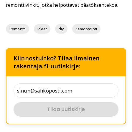
remonttivinkit, jotka helpottavat päätöksentekoa.
Remontti
ideat
diy
remontointi
Kiinnostuitko? Tilaa ilmainen
rakentaja.fi-uutiskirje:
Tilaa uutiskirje