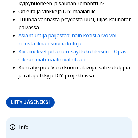
kylpyhuoneen ja saunan remonttiin?
Ohjeita ja vinkkejä DIY-maalarille
Tuunaa vanhasta pöydästä uusi, uljas kaunotar
päivässä
Asiantuntija paljastaa: näin kotisi arvo voi
nousta ilman suuria kuluja
Kiviainekset pihan eri käyttökohteisiin – Opas
oikean materiaalin valintaan
Kierrätyspuu: Varo kuormalavoja, sähkötolppia
ja ratapölkkyjä DIY-projekteissa
LIITY JÄSENEKSI
Info