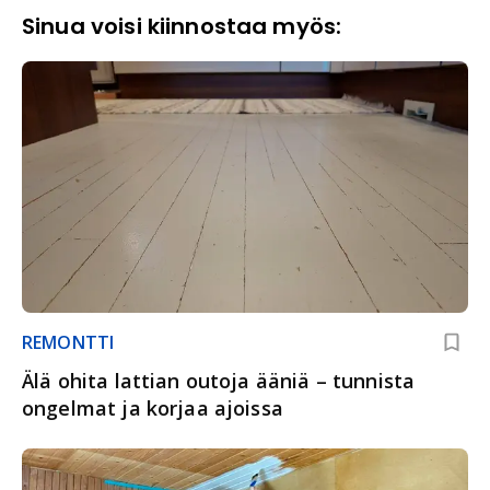
Sinua voisi kiinnostaa myös:
REMONTTI
Älä ohita lattian outoja ääniä – tunnista
ongelmat ja korjaa ajoissa