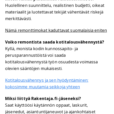
Huolellinen suunnittelu, realistinen budjetti, oikeat
materiaalit ja luotettavat tekijät vähentävät riskejä
merkittävästi.
Nämä remonttimokat kaduttavat suomalaisia eniten
Voiko remontista saada kotitalousvähennystä?
Kyllä, monista kodin kunnossapito- ja
perusparannustöistä voi saada
kotitalousvähennystä työn osuudesta voimassa
olevien sääntöjen mukaisesti.
Kotitalousvähennys ja sen hyödyntäminen:
kokosimme muutamia seikkoja yhteen
Miksi liittyä Rakentaja.fi-jäseneksi?
Saat käyttöösi käytännön oppaat, laskurit,
jäsenedut, asiantuntijaneuvot ja ajankohtaiset