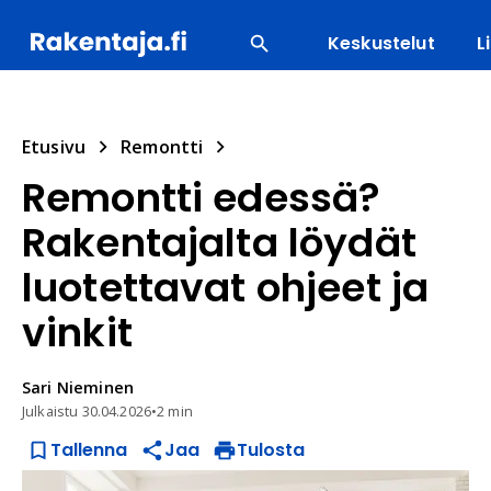
Keskustelut
L
SUOSITUIMMAT
ENERGIA
LVI
MATERIAALI
Etusivu
Remontti
Remontti edessä?
Rakentajalta löydät
luotettavat ohjeet ja
vinkit
Sari
Nieminen
Julkaistu
30.04.2026
•
2 min
Tallenna
Jaa
Tulosta