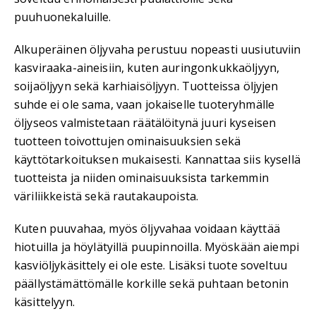
puuhuonekaluille.
Alkuperäinen öljyvaha perustuu nopeasti uusiutuviin
kasviraaka-aineisiin, kuten auringonkukkaöljyyn,
soijaöljyyn sekä karhiaisöljyyn. Tuotteissa öljyjen
suhde ei ole sama, vaan jokaiselle tuoteryhmälle
öljyseos valmistetaan räätälöitynä juuri kyseisen
tuotteen toivottujen ominaisuuksien sekä
käyttötarkoituksen mukaisesti. Kannattaa siis kysellä
tuotteista ja niiden ominaisuuksista tarkemmin
väriliikkeistä sekä rautakaupoista.
Kuten puuvahaa, myös öljyvahaa voidaan käyttää
hiotuilla ja höylätyillä puupinnoilla. Myöskään aiempi
kasviöljykäsittely ei ole este. Lisäksi tuote soveltuu
päällystämättömälle korkille sekä puhtaan betonin
käsittelyyn.