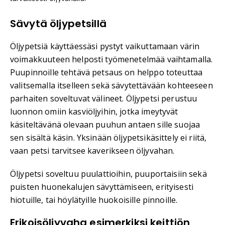
Sävytä öljypetsillä
Öljypetsiä käyttäessäsi pystyt vaikuttamaan värin
voimakkuuteen helposti työmenetelmää vaihtamalla.
Puupinnoille tehtävä petsaus on helppo toteuttaa
valitsemalla itselleen sekä sävytettävään kohteeseen
parhaiten soveltuvat välineet. Öljypetsi perustuu
luonnon omiin kasviöljyihin, jotka imeytyvät
käsiteltävänä olevaan puuhun antaen sille suojaa
sen sisältä käsin. Yksinään öljypetsikäsittely ei riitä,
vaan petsi tarvitsee kaverikseen öljyvahan.
Öljypetsi soveltuu puulattioihin, puuportaisiin sekä
puisten huonekalujen sävyttämiseen, erityisesti
hiotuille, tai höylätyille huokoisille pinnoille.
Erikoisöljyvaha esimerkiksi keittiön