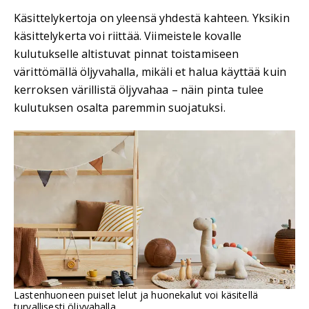
Käsittelykertoja on yleensä yhdestä kahteen. Yksikin
käsittelykerta voi riittää. Viimeistele kovalle
kulutukselle altistuvat pinnat toistamiseen
värittömällä öljyvahalla, mikäli et halua käyttää kuin
kerroksen värillistä öljyvahaa – näin pinta tulee
kulutuksen osalta paremmin suojatuksi.
Lastenhuoneen puiset lelut ja huonekalut voi käsitellä
turvallisesti öljyvahalla.