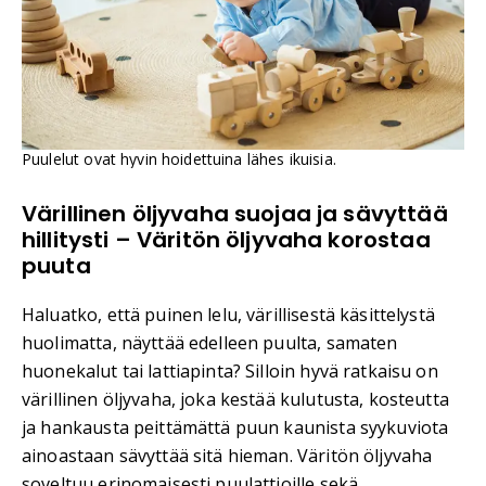
Puulelut ovat hyvin hoidettuina lähes ikuisia.
Värillinen öljyvaha suojaa ja sävyttää
hillitysti – Väritön öljyvaha korostaa
puuta
Haluatko, että puinen lelu, värillisestä käsittelystä
huolimatta, näyttää edelleen puulta, samaten
huonekalut tai lattiapinta? Silloin hyvä ratkaisu on
värillinen öljyvaha, joka kestää kulutusta, kosteutta
ja hankausta peittämättä puun kaunista syykuviota
ainoastaan sävyttää sitä hieman. Väritön öljyvaha
soveltuu erinomaisesti puulattioille sekä