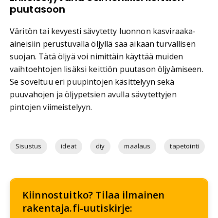
puutasoon
Väritön tai kevyesti sävytetty luonnon kasviraaka-
aineisiin perustuvalla öljyllä saa aikaan turvallisen
suojan. Tätä öljyä voi nimittäin käyttää muiden
vaihtoehtojen lisäksi keittiön puutason öljyämiseen.
Se soveltuu eri puupintojen käsittelyyn sekä
puuvahojen ja öljypetsien avulla sävytettyjen
pintojen viimeistelyyn.
Sisustus
ideat
diy
maalaus
tapetointi
Kiinnostuitko? Tilaa ilmainen
rakentaja.fi-uutiskirje: