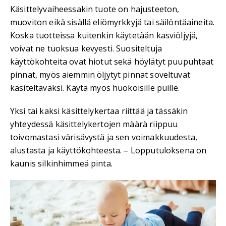
Käsittelyvaiheessakin tuote on hajusteeton,
muoviton eikä sisällä eliömyrkkyjä tai säilöntäaineita.
Koska tuotteissa kuitenkin käytetään kasviöljyjä,
voivat ne tuoksua kevyesti. Suositeltuja
käyttökohteita ovat hiotut sekä höylätyt puupuhtaat
pinnat, myös aiemmin öljytyt pinnat soveltuvat
käsiteltäväksi. Käytä myös huokoisille puille.
Yksi tai kaksi käsittelykertaa riittää ja tässäkin
yhteydessä käsittelykertojen määrä riippuu
toivomastasi värisävystä ja sen voimakkuudesta,
alustasta ja käyttökohteesta. – Lopputuloksena on
kaunis silkinhimmeä pinta.