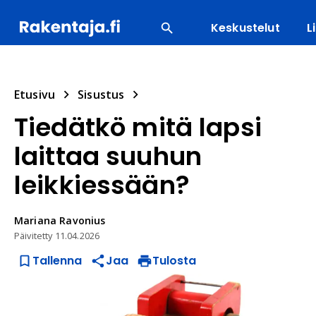
Keskustelut
L
SUOSITUIMMAT
ENERGIA
LVI
MATERIAALI
Etusivu
Sisustus
Tiedätkö mitä lapsi
laittaa suuhun
leikkiessään?
Mariana
Ravonius
Päivitetty
11.04.2026
Tallenna
Jaa
Tulosta