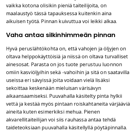
vaikka kotona olisikin pieniä taiteilijoita, on
maalaustyö tässä tapauksessa kuitenkin aina
aikuisen työtä. Pinnan kuivuttua voi leikki alkaa.
Vaha antaa silkinhimmeän pinnan
Hyvä peruslähtökohta on, että vahojen ja öljyjen on
oltava helppokäyttöisiä ja niissä on oltava turvalliset
ainesosat. Parasta on jos tuote perustuu luonnon
omiin kasviöljyihin sekä -vahoihin ja sitä on saatavilla
useissa eri sävyissä joita voidaan vielä lisäksi
sekoittaa keskenään mieluisan värisävyn
aikaansaamiseksi. Puuvahalla käsitelty pinta hylkii
vettä ja kestää myös pintaan roiskahtaneita värjääviä
aineita kuten esimerkiksi mehua. Pienen
akvarellitaiteilijan voi siis rauhassa antaa tehdä
taideteoksiaan puuvahalla käsitellyllä pöytäpinnalla.