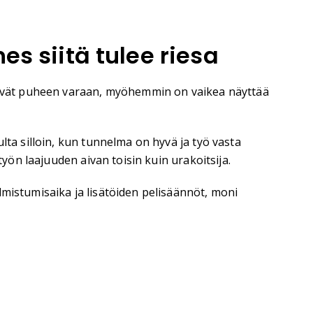
s siitä tulee riesa
jäävät puheen varaan, myöhemmin on vaikea näyttää
lta silloin, kun tunnelma on hyvä ja työ vasta
työn laajuuden aivan toisin kuin urakoitsija.
lmistumisaika ja lisätöiden pelisäännöt, moni