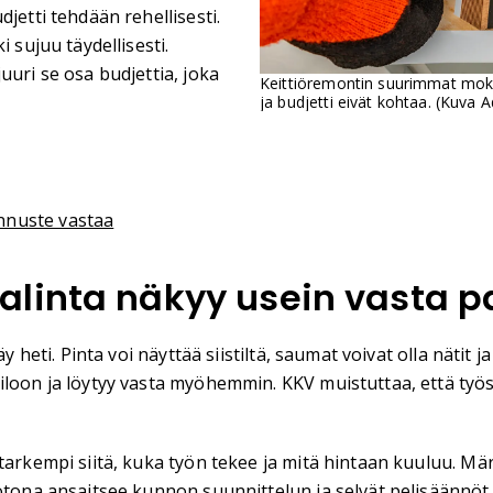
jetti tehdään rehellisesti.
 sujuu täydellisesti.
uuri se osa budjettia, joka
Keittiöremontin suurimmat moka
ja budjetti eivät kohtaa. (Kuva 
nnuste vastaa
alinta näkyy usein vasta
y heti. Pinta voi näyttää siistiltä, saumat voivat olla nätit j
oon ja löytyy vasta myöhemmin. KKV muistuttaa, että työssä 
 tarkempi siitä, kuka työn tekee ja mitä hintaan kuuluu. M
kotona ansaitsee kunnon suunnittelun ja selvät pelisäännöt,