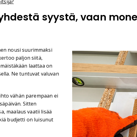
itsija?
ä yhdestä syystä, vaan mon
inen nousi suurimmaksi
ertoo paljon siitä,
immäistäkään laattaa on
sella. Ne tuntuvat valuvan
 vaihto vähän parempaan ei
säpäivän. Sitten
, maalaus vaatii lisää
iä budjetti on luisunut