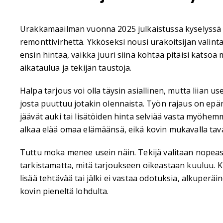
Urakkamaailman vuonna 2025 julkaistussa kyselyssä n
remonttivirhettä. Ykköseksi nousi urakoitsijan valinta
ensin hintaa, vaikka juuri siinä kohtaa pitäisi katsoa 
aikataulua ja tekijän taustoja.
Halpa tarjous voi olla täysin asiallinen, mutta liian u
josta puuttuu jotakin olennaista. Työn rajaus on epä
jäävät auki tai lisätöiden hinta selviää vasta myöhemm
alkaa elää omaa elämäänsä, eikä kovin mukavalla tava
Tuttu moka menee usein näin. Tekijä valitaan nopeast
tarkistamatta, mitä tarjoukseen oikeastaan kuuluu. 
lisää tehtävää tai jälki ei vastaa odotuksia, alkuperä
kovin pieneltä lohdulta.