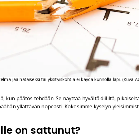
lma jää hätäiseksi tai yksityiskohtia ei käydä kunnolla läpi. (Kuva 
kun päätös tehdään. Se näyttää hyvältä diililtä, pikaiselta 
päähän yllättävän nopeasti. Kokosimme kyselyn yleisimmistä
lle on sattunut?