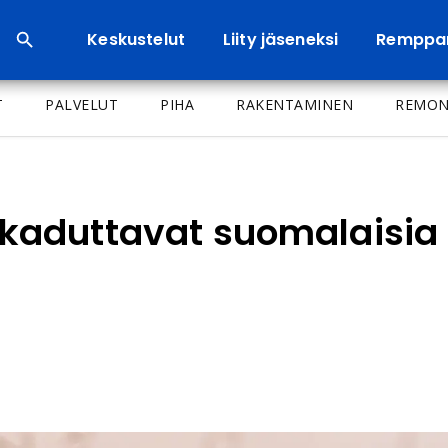
Keskustelut
Liity jäseneksi
Remppa
T
PALVELUT
PIHA
RAKENTAMINEN
REMON
aduttavat suomalaisia 