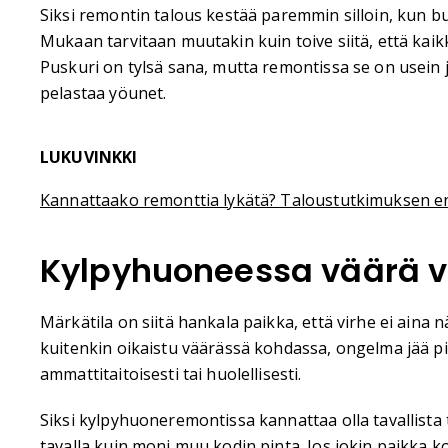
Siksi remontin talous kestää paremmin silloin, kun bud
Mukaan tarvitaan muutakin kuin toive siitä, että kaikki
Puskuri on tylsä sana, mutta remontissa se on usein j
pelastaa yöunet.
LUKUVINKKI
Kannattaako remonttia lykätä? Taloustutkimuksen e
Kylpyhuoneessa väärä v
Märkätila on siitä hankala paikka, että virhe ei aina nä
kuitenkin oikaistu väärässä kohdassa, ongelma jää piil
ammattitaitoisesti tai huolellisesti.
Siksi kylpyhuoneremontissa kannattaa olla tavallista
tavalla kuin moni muu kodin pinta. Jos jokin paikka 