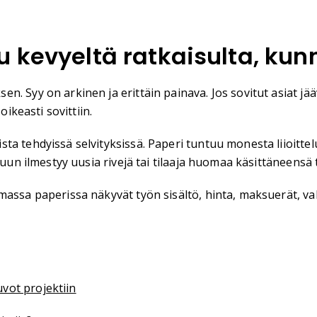
 kevyeltä ratkaisulta, kunne
en. Syy on arkinen ja erittäin painava. Jos sovitut asiat 
oikeasti sovittiin.
a tehdyissä selvityksissä. Paperi tuntuu monesta liioittelu
kuun ilmestyy uusia rivejä tai tilaaja huomaa käsittäneensä 
massa paperissa näkyvät työn sisältö, hinta, maksuerät, va
vot projektiin