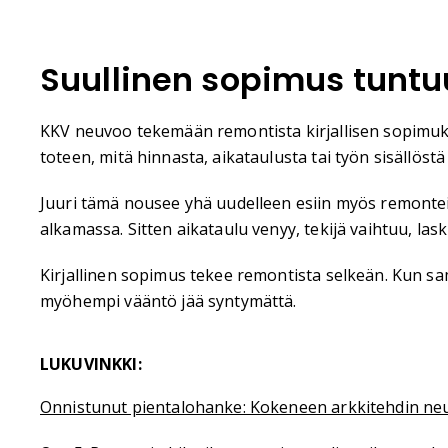
Suullinen sopimus tuntuu
KKV neuvoo tekemään remontista kirjallisen sopimuks
toteen, mitä hinnasta, aikataulusta tai työn sisällöstä 
Juuri tämä nousee yhä uudelleen esiin myös remonteist
alkamassa. Sitten aikataulu venyy, tekijä vaihtuu, las
Kirjallinen sopimus tekee remontista selkeän. Kun sa
myöhempi vääntö jää syntymättä.
LUKUVINKKI:
Onnistunut pientalohanke: Kokeneen arkkitehdin neu