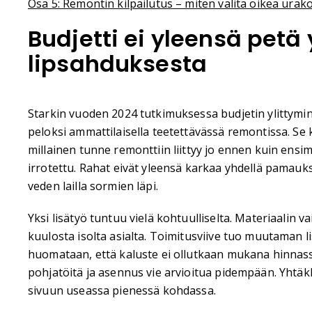
Osa 5: Remontin kilpailutus – miten valita oikea urako
Budjetti ei yleensä pet
lipsahduksesta
Starkin vuoden 2024 tutkimuksessa budjetin ylittym
peloksi ammattilaisella teetettävässä remontissa. Se k
millainen tunne remonttiin liittyy jo ennen kuin ens
irrotettu. Rahat eivät yleensä karkaa yhdellä pamauk
veden lailla sormien läpi.
Yksi lisätyö tuntuu vielä kohtuulliselta. Materiaalin
kuulosta isolta asialta. Toimitusviive tuo muutaman li
huomataan, että kaluste ei ollutkaan mukana hinnassa
pohjatöitä ja asennus vie arvioitua pidempään. Yhtäkk
sivuun useassa pienessä kohdassa.