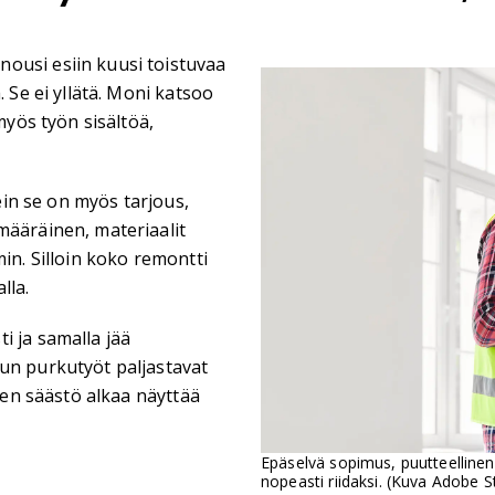
ousi esiin kuusi toistuvaa
. Se ei yllätä. Moni katsoo
myös työn sisältöä,
sein se on myös tarjous,
määräinen, materiaalit
in. Silloin koko remontti
lla.
i ja samalla jää
Kun purkutyöt paljastavat
inen säästö alkaa näyttää
Epäselvä sopimus, puutteellinen
nopeasti riidaksi. (Kuva Adobe S