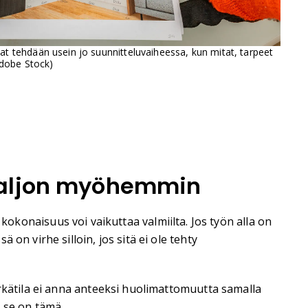
t tehdään usein jo suunnitteluvaiheessa, kun mitat, tarpeet
Adobe Stock)
 paljon myöhemmin
a kokonaisuus voi vaikuttaa valmiilta. Jos työn alla on
on virhe silloin, jos sitä ei ole tehty
ärkätila ei anna anteeksi huolimattomuutta samalla
 se on tämä.