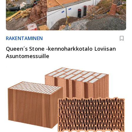
RAKENTAMINEN
Queen´s Stone -kennoharkkotalo Loviisan
Asuntomessuille