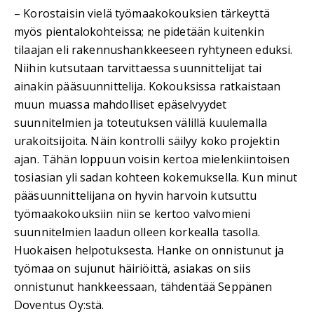
– Korostaisin vielä työmaakokouksien tärkeyttä
myös pientalokohteissa; ne pidetään kuitenkin
tilaajan eli rakennushankkeeseen ryhtyneen eduksi.
Niihin kutsutaan tarvittaessa suunnittelijat tai
ainakin pääsuunnittelija. Kokouksissa ratkaistaan
muun muassa mahdolliset epäselvyydet
suunnitelmien ja toteutuksen välillä kuulemalla
urakoitsijoita. Näin kontrolli säilyy koko projektin
ajan. Tähän loppuun voisin kertoa mielenkiintoisen
tosiasian yli sadan kohteen kokemuksella. Kun minut
pääsuunnittelijana on hyvin harvoin kutsuttu
työmaakokouksiin niin se kertoo valvomieni
suunnitelmien laadun olleen korkealla tasolla.
Huokaisen helpotuksesta. Hanke on onnistunut ja
työmaa on sujunut häiriöittä, asiakas on siis
onnistunut hankkeessaan, tähdentää Seppänen
Doventus Oy:stä.