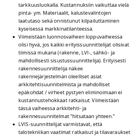
tarkkuusluokalla. Kustannuksiin vaikuttaa vielä
pinta- ym. Materiaalit, kalustevalintojen
laatutaso sekä onnistunut kilpailuttaminen
kyseisessä markkinatilanteessa.
Viimeistään luonnosvaiheen loppuvaiheessa
olisi hyvä, jos kaikki erityissuunnittelijat olisivat
tiimissä mukana (rakenne, LVI-, sähkö- ja
mahdollisesti sisustussuunnittelija). Erityisesti
rakennesuunnittelija näkee
rakennejärjestelmän oleelliset asiat
arkkitehtisuunnitelmista ja mahdolliset
epäkohdat / virheet pystyen eliminoimaan ei
kustannustehokkaat ratkaisut. Viimeistään
tässä vaiheessa arkkitehti- ja
rakennesuunnitelmat "hitsataan yhteen."
LVIS-suunnittelijat varmistavat, että
talotekniikan vaatimat ratkaisut ja tilavaraukset