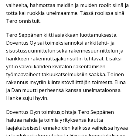
vaiheelta, hahmottaa meidän ja muiden roolit siinä ja
totta kai ruokkia unelmaamme. Tässä roolissa sinä
Tero onnistuit.
Tero Seppänen kiitti asiakkaan luottamuksesta.
Doventus Oy sai toimeksiannoksi arkkitehti- ja
sisustussuunnittelun sekä rakennesuunnittelun ja
hankkeen rakennuttajakonsultin tehtävät. Lisäksi
yhtiö valvoi kahden kivitalon rakentamisen
työmaavaiheet takuukatselmuksiin saakka. Toinen
rakennus myytiin kiinteistövälittäjän toimesta. Elina
ja Dan muutti perheensä kanssa unelmataloonsa.
Hanke sujui hyvin.
Doventus Oy:n toimitusjohtaja Tero Seppänen
haluaa nähdä ja toimia yrityksensä kautta
laajakatseisesti ennakoiden kaikissa vaiheissa hyvää
ja laadukasta lopputulosta. Hyvään lopputulokseen,