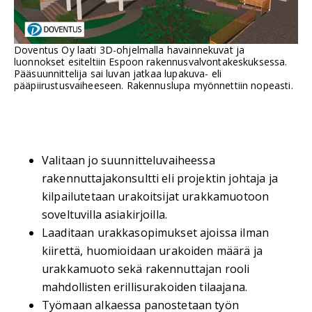
Doventus Oy laati 3D-ohjelmalla havainnekuvat ja
luonnokset esiteltiin Espoon rakennusvalvontakeskuksessa.
Pääsuunnittelija sai luvan jatkaa lupakuva- eli
pääpiirustusvaiheeseen. Rakennuslupa myönnettiin nopeasti.
Valitaan jo suunnitteluvaiheessa
rakennuttajakonsultti eli projektin johtaja ja
kilpailutetaan urakoitsijat urakkamuotoon
soveltuvilla asiakirjoilla.
Laaditaan urakkasopimukset ajoissa ilman
kiirettä, huomioidaan urakoiden määrä ja
urakkamuoto sekä rakennuttajan rooli
mahdollisten erillisurakoiden tilaajana.
Työmaan alkaessa panostetaan työn