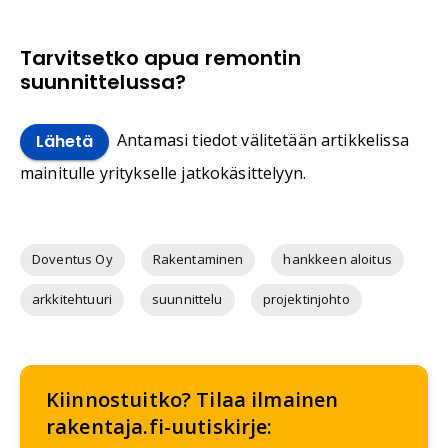
Tarvitsetko apua remontin
suunnittelussa?
Antamasi tiedot välitetään artikkelissa
Lähetä
mainitulle yritykselle jatkokäsittelyyn.
Doventus Oy
Rakentaminen
hankkeen aloitus
arkkitehtuuri
suunnittelu
projektinjohto
Kiinnostuitko? Tilaa ilmainen
rakentaja.fi-uutiskirje: