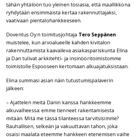
tähän yhtälöön tuo yleinen tosiasia, että maallikkona
ryhdytään ensimmäistä kertaa rakennuttajaksi,
vaativaan pientalohankkeeseen.
Doventus Oy:n toimitusjohtaja
Tero Seppänen
muistelee, kun arvoalueelle kahden kivitalon
rakennuttamista kaavaileva asiakaspariskunta Elina
ja Dan tulivat arkkitehti- ja insinööritoimistomme
toimistolle Espooseen kertomaan alkuajatuksistaan.
Elina summasi asian näin tutustumispalaverin
jälkeen:
– Ajattelen meitä Danin kanssa hankkeemme
alkuvaiheessa: emme tienneet rakentamisesta
mitään. Mitä me tässä tilanteessa tarvitsisimme?
Rauhallisen, selkeän ja vakuuttavan tahon, joka
osaisi maalata eteemme hankkeen etenemisen vaihe