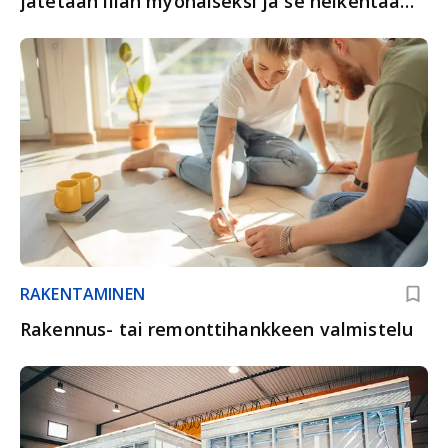
jätetään liian myöhäiseksi ja se heikentää
lopputulosta
RAKENTAMINEN
Rakennus- tai remonttihankkeen valmistelu