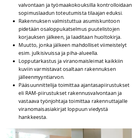
valvontaan ja työmaakokouksilla kontrolloidaan
sopimuslaadun toteutumista tilaajan eduksi.
Rakennuksen valmistuttua asumiskuntoon
pidetään osaloppukatselmus puutelistojen
korjauksen jälkeen, ja laaditaan huoltokirja.
Muutto, jonka jälkeen mahdolliset viimeistelyt
esim. julkisivuissa ja piha-alueella.
Lopputarkastus ja viranomaisleimat kaikkiin
kuviin varmistavat osaltaan rakennuksen
jälleenmyyntiarvon.
Pääsuunnittelija toimittaa ajantasapiirustukset
eli RAM-piirustukset rakennusvalvontaan ja
vastaava työnjohtaja toimittaa rakennuttajalle
viranomaisasiakirjat loppuun viedystä
hankkeesta.