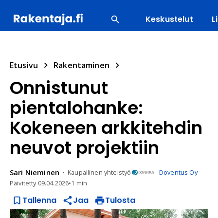
Keskustelut
L
SUOSITUIMMAT
ENERGIA
LVI
MATERIAALI
Etusivu
Rakentaminen
Onnistunut
pientalohanke:
Kokeneen arkkitehdin
neuvot projektiin
Sari
Nieminen
Kaupallinen yhteistyö
Doventus Oy
Päivitetty
09.04.2026
•
1 min
Tallenna
Jaa
Tulosta