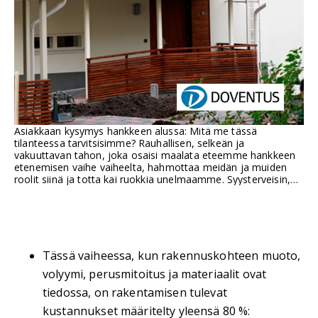
Asiakkaan kysymys hankkeen alussa: Mitä me tässä
tilanteessa tarvitsisimme? Rauhallisen, selkeän ja
vakuuttavan tahon, joka osaisi maalata eteemme hankkeen
etenemisen vaihe vaiheelta, hahmottaa meidän ja muiden
roolit siinä ja totta kai ruokkia unelmaamme. Syysterveisin,
miellyttävästä uudesta kotityöhuoneestani kattoikkunan alta.
Tässä vaiheessa, kun rakennuskohteen muoto,
volyymi, perusmitoitus ja materiaalit ovat
tiedossa, on rakentamisen tulevat
kustannukset määritelty yleensä 80 %: