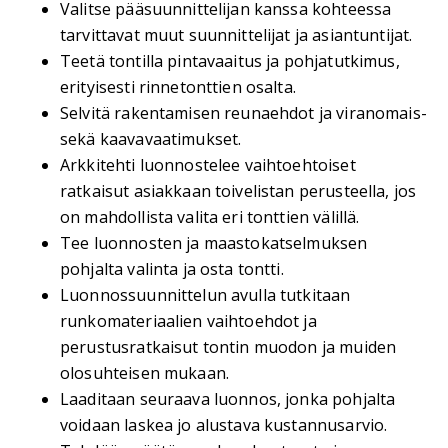
Valitse pääsuunnittelijan kanssa kohteessa
tarvittavat muut suunnittelijat ja asiantuntijat.
Teetä tontilla pintavaaitus ja pohjatutkimus,
erityisesti rinnetonttien osalta.
Selvitä rakentamisen reunaehdot ja viranomais-
sekä kaavavaatimukset.
Arkkitehti luonnostelee vaihtoehtoiset
ratkaisut asiakkaan toivelistan perusteella, jos
on mahdollista valita eri tonttien välillä.
Tee luonnosten ja maastokatselmuksen
pohjalta valinta ja osta tontti.
Luonnossuunnittelun avulla tutkitaan
runkomateriaalien vaihtoehdot ja
perustusratkaisut tontin muodon ja muiden
olosuhteisen mukaan.
Laaditaan seuraava luonnos, jonka pohjalta
voidaan laskea jo alustava kustannusarvio.