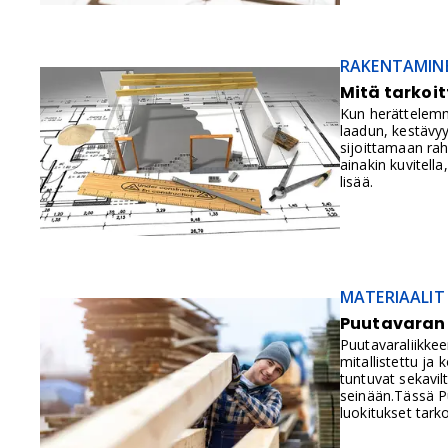
RAKENTAMIN
Mitä tarkoi
Kun herättelemm
laadun, kestäv
sijoittamaan ra
ainakin kuvitel
lisää.
MATERIAALIT
Puutavaran l
Puutavaraliikkee
mitallistettu ja
tuntuvat sekavil
seinään.Tässä P
luokitukset tark
eri luokitusta, 