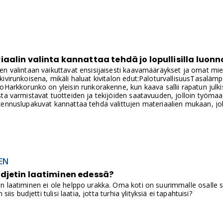
alin valinta kannattaa tehdä jo lopullisilla luonn
n valintaan vaikuttavat ensisijaisesti kaavamääräykset ja omat miel
ivirunkoisena, mikäli haluat kivitalon edut:PaloturvallisuusTasaläm
oHarkkorunko on yleisin runkorakenne, kun kaava sallii rapatun julk
ta varmistavat tuotteiden ja tekijöiden saatavuuden, jolloin työma
kennuslupakuvat kannattaa tehdä valittujen materiaalien mukaan, jo
nesuunnitelmat on hyvä ylimääräisten kustannusten välttämiseksi tee
ta. Näin työmaalla on ajoissa kaikki tarvittavat kuvat, joiden mukaa
nat on helppo aikatauluttaa.
EN
jetin laatiminen edessä?
n laatiminen ei ole helppo urakka. Oma koti on suurimmalle osalle s
 siis budjetti tulisi laatia, jotta turhia ylityksiä ei tapahtuisi?