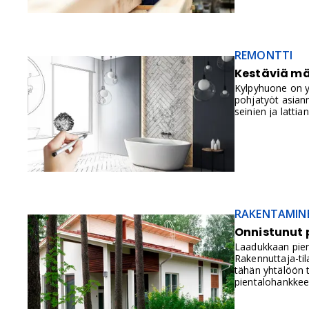
REMONTTI
Kestäviä mär
Kylpyhuone on yk
pohjatyöt asianm
seinien ja latti
RAKENTAMIN
Onnistunut 
Laadukkaan pien
Rakennuttaja-til
tähän yhtälöön t
pientalohankkee