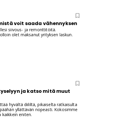
 mistä voit saada vähennyksen
esi siivous- ja remonttitöitä.
lloin olet maksanut yrityksen laskun.
yselyyn ja katso mitä muut
 hyvältä diililtä, pikaiselta ratkaisulta
aa päähän yllättävän nopeasti. Kokosimme
 kaikkein eniten.