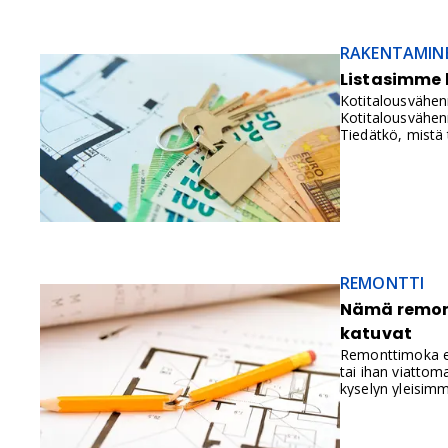
RAKENTAMIN
Listasimme 
Kotitalousvähenn
Kotitalousvähen
Tiedätkö, mistä 
REMONTTI
Nämä remont
katuvat
Remonttimoka ei 
tai ihan viattom
kyselyn yleisimm