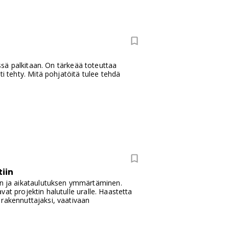
essä palkitaan. On tärkeää toteuttaa
ti tehty. Mitä pohjatöitä tulee tehdä
iin
n ja aikataulutuksen ymmärtäminen.
at projektin halutulle uralle. Haastetta
 rakennuttajaksi, vaativaan