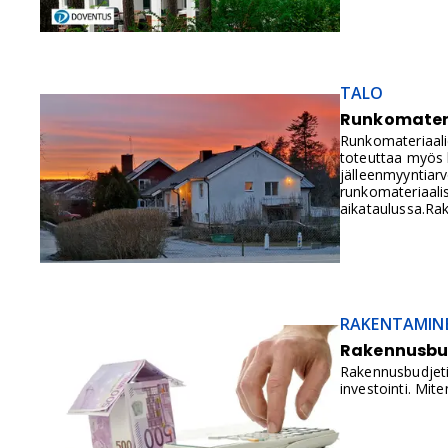
TALO
Runkomateria
Runkomateriaalie
toteuttaa myös k
jälleenmyyntiarv
runkomateriaalis
aikataulussa.Ra
parhaiten. Raken
rakenteiden osal
materiaalihankin
RAKENTAMIN
Rakennusbud
Rakennusbudjeti
investointi. Miten