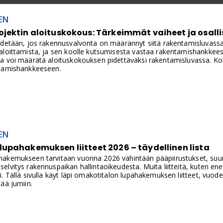
EN
ektin aloituskokous: Tärkeimmät vaiheet ja osallis
idetään, jos rakennusvalvonta on määrännyt siitä rakentamisluvass
aloittamista, ja sen koolle kutsumisesta vastaa rakentamishankke
a voi määrätä aloituskokouksen pidettäväksi rakentamisluvassa. Kok
ntamishankkeeseen.
EN
upahakemuksen liitteet 2026 – täydellinen lista
akemukseen tarvitaan vuonna 2026 vähintään pääpiirustukset, suunn
lvitys rakennuspaikan hallintaoikeudesta. Muita liitteitä, kuten ene
. Tällä sivulla käyt läpi omakotitalon lupahakemuksen liitteet, vuo
ää jumiin.