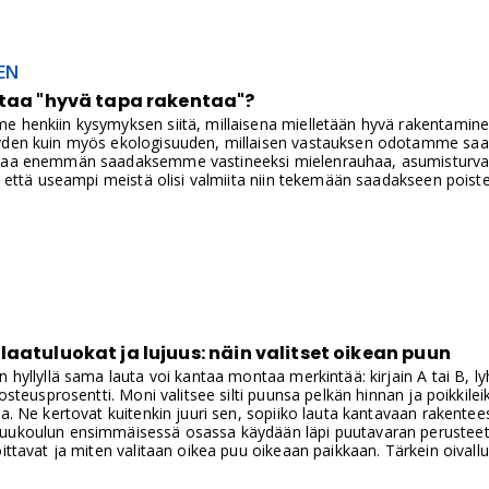
EN
ttaa "hyvä tapa rakentaa"?
e henkiin kysymyksen siitä, millaisena mielletään hyvä rakentamine
yyden kuin myös ekologisuuden, millaisen vastauksen odotamme sa
haa enemmän saadaksemme vastineeksi mielenrauhaa, asumisturval
la, että useampi meistä olisi valmiita niin tekemään saadakseen poi
aatuluokat ja lujuus: näin valitset oikean puun
n hyllyllä sama lauta voi kantaa montaa merkintää: kirjain A tai B, 
 kosteusprosentti. Moni valitsee silti puunsa pelkän hinnan ja poikkil
ta. Ne kertovat kuitenkin juuri sen, sopiiko lauta kantavaan rakente
uukoulun ensimmäisessä osassa käydään läpi puutavaran perusteet: 
oittavat ja miten valitaan oikea puu oikeaan paikkaan. Tärkein oivall
jotka menevät helposti sekaisin. Toinen kertoo, miltä puu näyttää, ja 