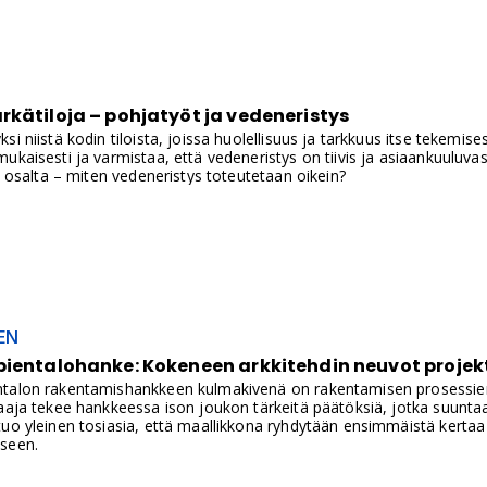
kätiloja – pohjatyöt ja vedeneristys
si niistä kodin tiloista, joissa huolellisuus ja tarkkuus itse tekemis
ukaisesti ja varmistaa, että vedeneristys on tiivis ja asiaankuuluvas
an osalta – miten vedeneristys toteutetaan oikein?
EN
pientalohanke: Kokeneen arkkitehdin neuvot projekt
talon rakentamishankkeen kulmakivenä on rakentamisen prosessie
aaja tekee hankkeessa ison joukon tärkeitä päätöksiä, jotka suuntaav
uo yleinen tosiasia, että maallikkona ryhdytään ensimmäistä kertaa
seen.