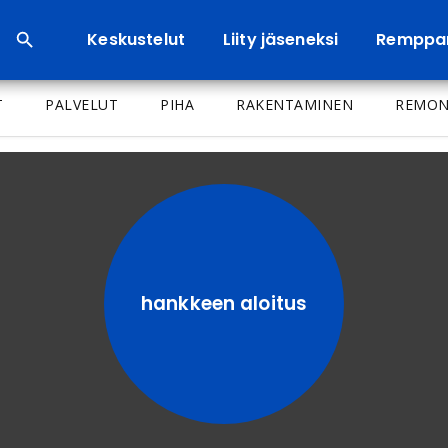
Keskustelut
Liity jäseneksi
Remppa
T
PALVELUT
PIHA
RAKENTAMINEN
REMON
hankkeen aloitus