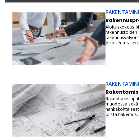
RAKENTAMIN
Rakennusproj
Aloituskokous p
rakennustöiden 
rakennusvalvont
jokaiseen rake
RAKENTAMIN
Rakentamisl
Rakentamislupah
muodossa sekä se
hankekohtaisesti
joista hakemus j