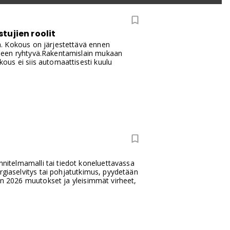
tujien roolit
a. Kokous on järjestettävä ennen
eseen ryhtyvä.Rakentamislain mukaan
ous ei siis automaattisesti kuulu
itelmamalli tai tiedot koneluettavassa
rgiaselvitys tai pohjatutkimus, pyydetään
den 2026 muutokset ja yleisimmät virheet,