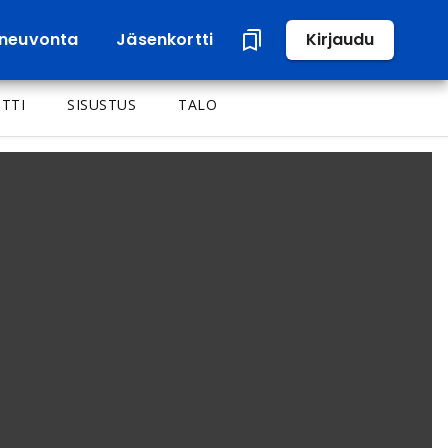
neuvonta
Jäsenkortti
Kirjaudu
TTI
SISUSTUS
TALO