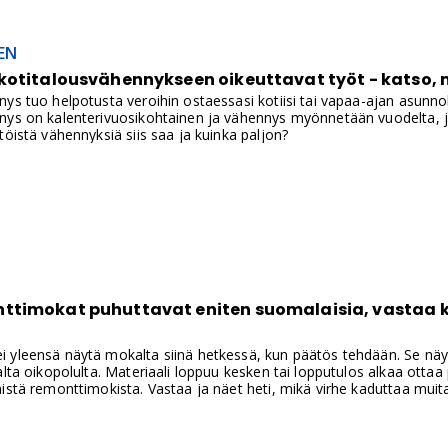
EN
kotitalousvähennykseen oikeuttavat työt - katso,
ys tuo helpotusta veroihin ostaessasi kotiisi tai vapaa-ajan asunnoll
nys on kalenterivuosikohtainen ja vähennys myönnetään vuodelta, jo
töistä vähennyksiä siis saa ja kuinka paljon?
timokat puhuttavat eniten suomalaisia, vastaa k
yleensä näytä mokalta siinä hetkessä, kun päätös tehdään. Se näyttää
alta oikopolulta. Materiaali loppuu kesken tai lopputulos alkaa ott
istä remonttimokista. Vastaa ja näet heti, mikä virhe kaduttaa muita