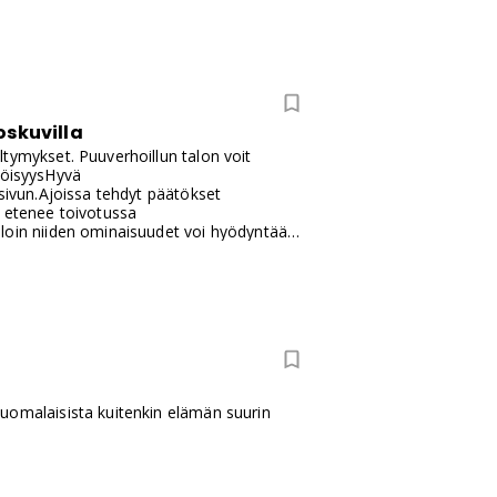
oskuvilla
tymykset. Puuverhoillun talon voit
pöisyysHyvä
isivun.Ajoissa tehdyt päätökset
a etenee toivotussa
lloin niiden ominaisuudet voi hyödyntää
ttää kerralla valmiiksi kaikkien
n työ etenee helposti ja
uomalaisista kuitenkin elämän suurin