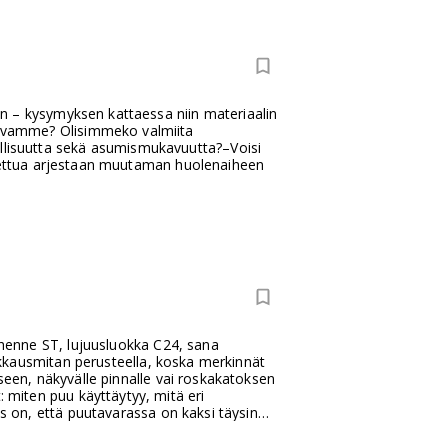
n – kysymyksen kattaessa niin materiaalin
avamme? Olisimmeko valmiita
lisuutta sekä asumismukavuutta?–Voisi
stettua arjestaan muutaman huolenaiheen
lyhenne ST, lujuusluokka C24, sana
eikkausmitan perusteella, koska merkinnät
eseen, näkyvälle pinnalle vai roskakatoksen
miten puu käyttäytyy, mitä eri
us on, että puutavarassa on kaksi täysin
toinen, kuinka paljon se kestää.