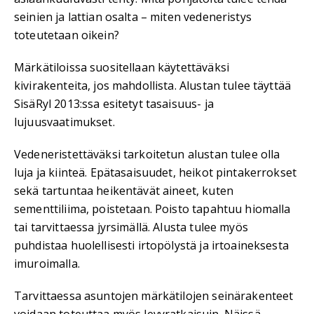
seinien ja lattian osalta – miten vedeneristys
toteutetaan oikein?
Märkätiloissa suositellaan käytettäväksi
kivirakenteita, jos mahdollista. Alustan tulee täyttää
SisäRyl 2013:ssa esitetyt tasaisuus- ja
lujuusvaatimukset.
Vedeneristettäväksi tarkoitetun alustan tulee olla
luja ja kiinteä. Epätasaisuudet, heikot pintakerrokset
sekä tartuntaa heikentävät aineet, kuten
sementtiliima, poistetaan. Poisto tapahtuu hiomalla
tai tarvittaessa jyrsimällä. Alusta tulee myös
puhdistaa huolellisesti irtopölystä ja irtoaineksesta
imuroimalla.
Tarvittaessa asuntojen märkätilojen seinärakenteet
voidaan toteuttaa myös levyratkaisuin. Näissä