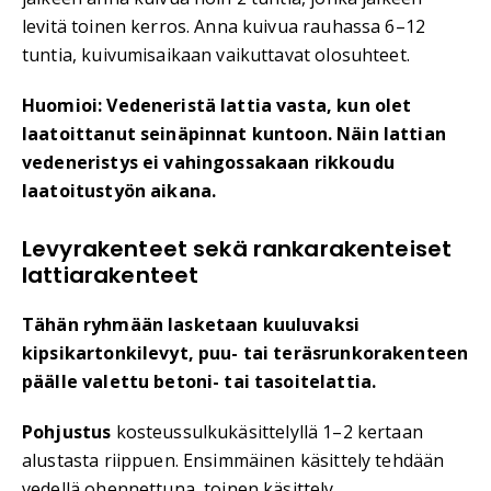
levitä toinen kerros. Anna kuivua rauhassa 6–12
tuntia, kuivumisaikaan vaikuttavat olosuhteet.
Huomioi: Vedeneristä lattia vasta, kun olet
laatoittanut seinäpinnat kuntoon. Näin lattian
vedeneristys ei vahingossakaan rikkoudu
laatoitustyön aikana.
Levyrakenteet sekä rankarakenteiset
lattiarakenteet
Tähän ryhmään lasketaan kuuluvaksi
kipsikartonkilevyt, puu- tai teräsrunkorakenteen
päälle valettu betoni- tai tasoitelattia.
Pohjustus
kosteussulkukäsittelyllä 1–2 kertaan
alustasta riippuen. Ensimmäinen käsittely tehdään
vedellä ohennettuna, toinen käsittely