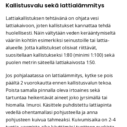
Kallistusvalu sekä lattialämmitys
Lattiakallistuksen tehtävänä on ohjata vesi
lattiakaivoon, joten kallistukset kannattaa tehdä
huolellisesti. Näin vältytään veden kerääntymiseltä
vääriin kohtiin esimerkiksi seinustoille tai lattia-
alueelle. Jotta kallistukset olisivat riittävät,
suositellaan kallistukseksi 1:80 (minimi 1:100) sekä
puolen metrin säteellä lattiakaivosta 1:50.
Jos pohjalaatassa on lattialämmitys, kytke se pois
päältä 2 vuorokautta ennen kallistusvalun tekoa.
Poista samalla pinnalla oleva irtoaines sekä
tartuntaa heikentävät aineet joko jyrsimällä tai
hiomalla. Imuroi. Käsittele puhdistettu lattiapinta
vedellä ohentamallasi pohjusteella ja anna
pohjusteen kuivua tahmeaksi. Kuivumisaika on 2-4
tuntia, varmista aika käyttämäsi tuotteen purkista.