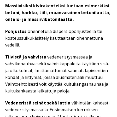
Massiivisiksi kivirakenteiksi luetaan esimerkiksi
betoni, harkko, tiili, maanvarainen betonilaatta,
ontelo- ja massiivibetonilaatta.
Pohjustus
ohennetulla dispersiopohjusteella tai
kosteussulkukäsittely kauttaaltaan ohennettuna
vedellä.
Tiivistä ja vahvista
vedeneristysmassaa ja
vahvikenauhaa sekä valmiskappaleita käyttäen sisä-
ja ulkokulmat, limittämättömät saumat, läpivientien
kohdat ja liittymät, joissa alusmateriaali muuttuu.
Vaihtoehtoisesti voit käyttää kuitukangasnauhaa ja
kuitukankaasta leikattuja paloja.
Vedeneristä seinät sekä lattia
vähintään kahdesti
vedeneristysmassalla. Ensimmäisen kerroksen
jälkeen anna kuivua noin 2 tuntia, jonka jälkeen