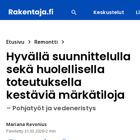
Keskustelut
L
SUOSITUIMMAT
ENERGIA
LVI
MATERIAALI
Etusivu
Remontti
Hyvällä suunnittelulla
sekä huolellisella
toteutuksella
kestäviä märkätiloja
– Pohjatyöt ja vedeneristys
Mariana
Ravonius
Päivitetty
31.03.2026
•
2 min