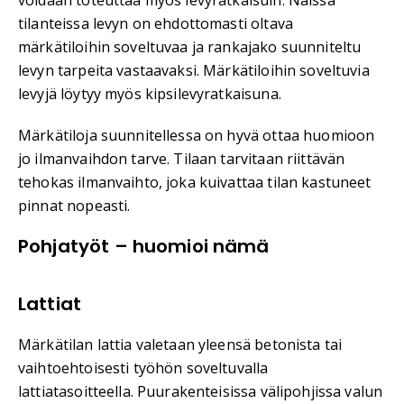
tilanteissa levyn on ehdottomasti oltava
märkätiloihin soveltuvaa ja rankajako suunniteltu
levyn tarpeita vastaavaksi. Märkätiloihin soveltuvia
levyjä löytyy myös kipsilevyratkaisuna.
Märkätiloja suunnitellessa on hyvä ottaa huomioon
jo ilmanvaihdon tarve. Tilaan tarvitaan riittävän
tehokas ilmanvaihto, joka kuivattaa tilan kastuneet
pinnat nopeasti.
Pohjatyöt – huomioi nämä
Lattiat
Märkätilan lattia valetaan yleensä betonista tai
vaihtoehtoisesti työhön soveltuvalla
lattiatasoitteella. Puurakenteisissa välipohjissa valun