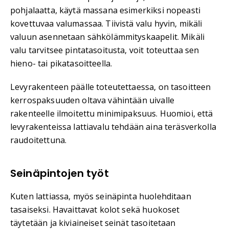
pohjalaatta, käytä massana esimerkiksi nopeasti
kovettuvaa valumassaa. Tiivistä valu hyvin, mikäli
valuun asennetaan sähkölämmityskaapelit. Mikäli
valu tarvitsee pintatasoitusta, voit toteuttaa sen
hieno- tai pikatasoitteella.
Levyrakenteen päälle toteutettaessa, on tasoitteen
kerrospaksuuden oltava vähintään uivalle
rakenteelle ilmoitettu minimipaksuus. Huomioi, että
levyrakenteissa lattiavalu tehdään aina teräsverkolla
raudoitettuna.
Seinäpintojen työt
Kuten lattiassa, myös seinäpinta huolehditaan
tasaiseksi. Havaittavat kolot sekä huokoset
täytetään ja kiviaineiset seinät tasoitetaan