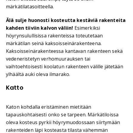
märkätilatasoitteella.
Älä sulje huonosti kosteutta kestäviä rakenteita
kahden tiiviin kalvon väliin!
Esimerkiksi
höyrynsulullisissa rakenteissa toteutetaan
märkätilan seinä kaksoisseinärakenteena.
Kaksoisseinärakenteessa kantavan rakenteen sekä
vedeneristetyn verhomuurauksen tai
vaihtoehtoisesti koolatun rakenteen välille jätetään
ylhäältä auki oleva ilmarako.
Katto
Katon kohdalla eristäminen mietitään
tapauskohtaisesti onko se tarpeen. Märkätiloissa
oleva kosteus pyrkii höyrymuodossaan siirtymään
rakenteiden läpi kosteasta tilasta vähemmän