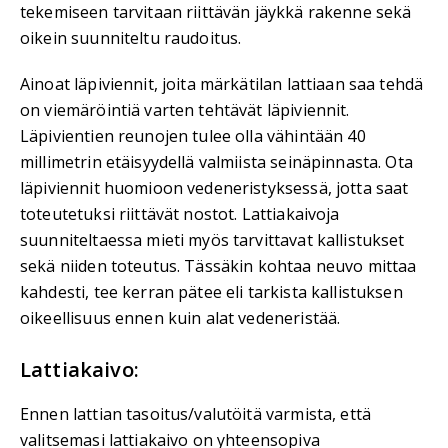
tekemiseen tarvitaan riittävän jäykkä rakenne sekä
oikein suunniteltu raudoitus.
Ainoat läpiviennit, joita märkätilan lattiaan saa tehdä
on viemäröintiä varten tehtävät läpiviennit.
Läpivientien reunojen tulee olla vähintään 40
millimetrin etäisyydellä valmiista seinäpinnasta. Ota
läpiviennit huomioon vedeneristyksessä, jotta saat
toteutetuksi riittävät nostot. Lattiakaivoja
suunniteltaessa mieti myös tarvittavat kallistukset
sekä niiden toteutus. Tässäkin kohtaa neuvo mittaa
kahdesti, tee kerran pätee eli tarkista kallistuksen
oikeellisuus ennen kuin alat vedeneristää.
Lattiakaivo:
Ennen lattian tasoitus/valutöitä varmista, että
valitsemasi lattiakaivo on yhteensopiva