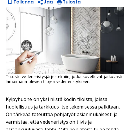
Tallenna
Jaa
Tulosta
Tutustu vedeneristysjärjestelmiin, jotka soveltuvat jatkuvasti
lämpimänä olevien tilojen vedeneristykseen.
Kylpyhuone on yksi niistä kodin tiloista, joissa
huolellisuus ja tarkkuus itse tekemisessä palkitaan.
On tärkeää toteuttaa pohjatyöt asianmukaisesti ja
varmistaa, että vedeneristys on tiivis ja
asiaankuuluvasti tehty. Mitä pohjatöitä tulee tehdä