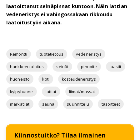
laatoittanut seinäpinnat kuntoon. Näin lattian
vedeneristys ei vahingossakaan rikkoudu
laatoitustyön aikana.
Remontti
tuotetietous
vedeneristys
hankkeen aloitus
seinät
pinnoite
laastit
huoneisto
koti
kosteudeneristys
kylpyhuone
lattiat
liimat/massat
märkätilat
sauna
suunnittelu
tasoitteet
Kiinnostuitko? Tilaa ilmainen