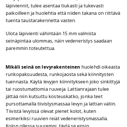
läpiviennit, tulee asentaa tiukasti ja tukevasti
paikoilleen ja huolehtia että niiden takana on riittävä
tuenta taustarakennetta vasten.
Ulota läpivienti vähintään 15 mm valmista
seinäpintaa ulommas, näin vedeneristys saadaan
paremmin toteutettua.
Mikäli seinä on levyrakenteinen
huolehdi oikeasta
runkopaksuudesta, runkojaosta sekä kiinnitysten
tuennasta. Käytä levyjen kiinnitykseen joko sinkittyjä
tai ruostumattomia ruuveja. Lattianrajaan tulee
jättää niin kutsuttu kosteuskatko, jonka teet
pursottamalla tiivistysmassaa levyn ja lattian väliin.
Tiivistä levyissä olevat pienet kolot, kuten
esimerkiksi ruuvien reiät vedeneristysmassalla.
Kolon ollessa suurempi, täytä se ensin