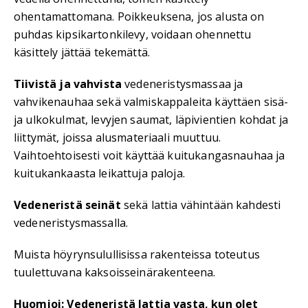
ohentamattomana. Poikkeuksena, jos alusta on
puhdas kipsikartonkilevy, voidaan ohennettu
käsittely jättää tekemättä.
Tiivistä ja vahvista
vedeneristysmassaa ja
vahvikenauhaa sekä valmiskappaleita käyttäen sisä-
ja ulkokulmat, levyjen saumat, läpivientien kohdat ja
liittymät, joissa alusmateriaali muuttuu.
Vaihtoehtoisesti voit käyttää kuitukangasnauhaa ja
kuitukankaasta leikattuja paloja.
Vedeneristä seinät
sekä lattia vähintään kahdesti
vedeneristysmassalla.
Muista höyrynsulullisissa rakenteissa toteutus
tuulettuvana kaksoisseinärakenteena.
Huomioi: Vedeneristä lattia vasta, kun olet