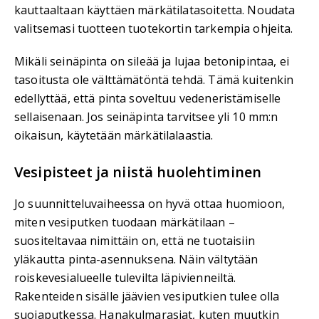
kauttaaltaan käyttäen märkätilatasoitetta. Noudata
valitsemasi tuotteen tuotekortin tarkempia ohjeita.
Mikäli seinäpinta on sileää ja lujaa betonipintaa, ei
tasoitusta ole välttämätöntä tehdä. Tämä kuitenkin
edellyttää, että pinta soveltuu vedeneristämiselle
sellaisenaan. Jos seinäpinta tarvitsee yli 10 mm:n
oikaisun, käytetään märkätilalaastia.
Vesipisteet ja niistä huolehtiminen
Jo suunnitteluvaiheessa on hyvä ottaa huomioon,
miten vesiputken tuodaan märkätilaan –
suositeltavaa nimittäin on, että ne tuotaisiin
yläkautta pinta-asennuksena. Näin vältytään
roiskevesialueelle tulevilta läpivienneiltä.
Rakenteiden sisälle jäävien vesiputkien tulee olla
suojaputkessa. Hanakulmarasiat, kuten muutkin