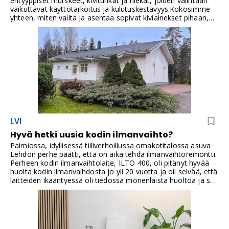
erityyppiset murskeet, kivituhkat ja hiekat, joiden valintaan
vaikuttavat käyttötarkoitus ja kulutuskestävyys.Kokosimme
yhteen, miten valita ja asentaa sopivat kiviainekset pihaan,
ajoteille ja oleskelualueille.
LVI
Hyvä hetki uusia kodin ilmanvaihto?
Paimiossa, idyllisessä tiiliverhoillussa omakotitalossa asuva
Lehdon perhe päätti, että on aika tehdä ilmanvaihtoremontti.
Perheen kodin ilmanvaihtolaite, ILTO 400, oli pitänyt hyvää
huolta kodin ilmanvaihdosta jo yli 20 vuotta ja oli selvää, että
laitteiden ikääntyessä oli tiedossa monenlaista huoltoa ja sen
myötä huoltokuluja. Nyt oli siis hyvä hetki uusia kodin
ilmanvaihto. Mikä uudeksi ratkaisuksi tulisi?