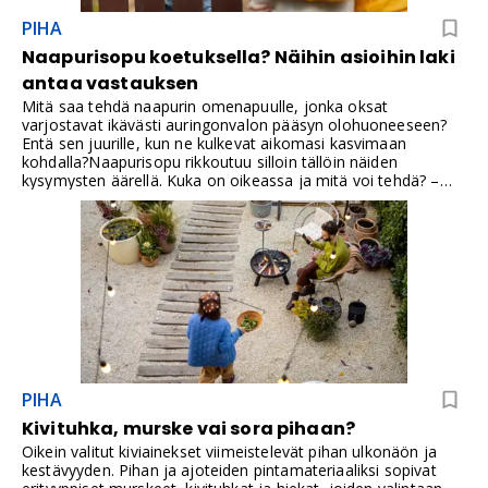
PIHA
Naapurisopu koetuksella? Näihin asioihin laki
antaa vastauksen
Mitä saa tehdä naapurin omenapuulle, jonka oksat
varjostavat ikävästi auringonvalon pääsyn olohuoneeseen?
Entä sen juurille, kun ne kulkevat aikomasi kasvimaan
kohdalla?Naapurisopu rikkoutuu silloin tällöin näiden
kysymysten äärellä. Kuka on oikeassa ja mitä voi tehdä? –
Toisaalta on niin, että vaikka noudattaa lakia ja on sinänsä
oikeassa, naapurisopu voi rikkoontua siitä huolimatta. Usein
onkin paras vaihtoehto luopua joistakin oikeuksista kuin
saada naapurista vihamies!Vuonna 1920 on annettu laki
eräistä naapuruussuhteista. Laki on iästään huolimatta
relevantti moniin tämänkin päivän ongelmiin. –Toki monesta
muustakin laista löytyy säännöksiä, jotka voivat säätää
asiasta.
PIHA
Kivituhka, murske vai sora pihaan?
Oikein valitut kiviainekset viimeistelevät pihan ulkonäön ja
kestävyyden. Pihan ja ajoteiden pintamateriaaliksi sopivat