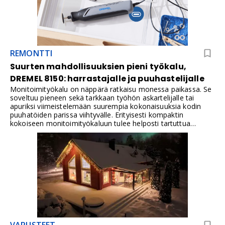
REMONTTI
Suurten mahdollisuuksien pieni työkalu,
DREMEL 8150: harrastajalle ja puuhastelijalle
Monitoimityökalu on näppärä ratkaisu monessa paikassa. Se
soveltuu pieneen sekä tarkkaan työhön askartelijalle tai
apuriksi viimeistelemään suurempia kokonaisuuksia kodin
puuhatöiden parissa viihtyvälle. Erityisesti kompaktin
kokoiseen monitoimityökaluun tulee helposti tartuttua
päivittäin.DREMEL 8150 monitoimityökalulla kaiverrat,
leikkaat, hiot ja teroitat sekä viimeistelet pienet askareet
helposti. Olisiko tässä sinulle työväline kesäharrastuksien
pariin?
VARUSTEET