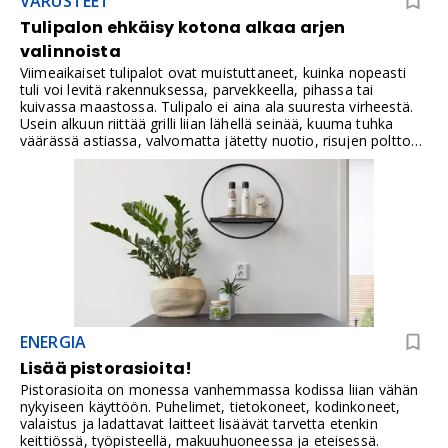
VARUSTEET
millaisia innovaatioita sen historiaan liittyy.Mitä innovaatioita
IDOn historia ja tulevaisuus pitää sisällään unohtamatta
Tulipalon ehkäisy kotona alkaa arjen
myös palautella mieliin kylpyhuoneiden värimaailmojen
valinnoista
trendien eri aikakausia.
Viimeaikaiset tulipalot ovat muistuttaneet, kuinka nopeasti
tuli voi levitä rakennuksessa, parvekkeella, pihassa tai
kuivassa maastossa. Tulipalo ei aina ala suuresta virheestä.
Usein alkuun riittää grilli liian lähellä seinää, kuuma tuhka
väärässä astiassa, valvomatta jätetty nuotio, risujen poltto
kuivalla säällä tai viallinen sähkölaite.Kaikkia onnettomuuksia
ei voi estää, mutta kodin ja mökin paloturvallisuuteen voi
vaikuttaa yllättävän paljon omalla toiminnalla. Erityisesti
keväällä ja kesällä riskit korostuvat, kun pihoilla grillataan,
lämmitetään saunoja, poltetaan risuja, käytetään
sähkölaitteita ulkona ja vietetään aikaa mökeillä, joissa
paloturvallisuus voi olla arkea harvemmin mielessä.Tulipalon
ehkäisy ei tarkoita, että kotona tai mökillä pitäisi elää varoen
kaikkea. Se tarkoittaa ennen kaikkea sitä, että tuli, sähkö,
tuhka ja palavat materiaalit pidetään erillään toisistaan silloin,
kun sillä on merkitystä. Muistathan, että rakennuksen
ENERGIA
omistaja tai haltija vastaa nuohouksesta sekä tulisijojen ja
hormien turvallisesta kunnosta.
Lisää pistorasioita!
Pistorasioita on monessa vanhemmassa kodissa liian vähän
nykyiseen käyttöön. Puhelimet, tietokoneet, kodinkoneet,
valaistus ja ladattavat laitteet lisäävät tarvetta etenkin
keittiössä, työpisteellä, makuuhuoneessa ja eteisessä.