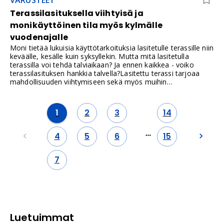
Terassilasituksella viihtyisä ja
monikäyttöinen tila myös kylmälle
vuodenajalle
Moni tietää lukuisia käyttötarkoituksia lasitetulle terassille niin
keväälle, kesälle kuin syksyllekin. Mutta mitä lasitetulla
terassilla voi tehdä talviaikaan? Ja ennen kaikkea - voiko
terassilasituksen hankkia talvella?Lasitettu terassi tarjoaa
mahdollisuuden viihtymiseen sekä myös muihin
käyttötapoihin myös talviseen aikaan.Tässä sinulle muutama
idea inspiraatioksi – löytyisikö joukosta jotain, mitä voisit
toteuttaa?
1
2
3
14
4
5
6
15
7
Luetuimmat