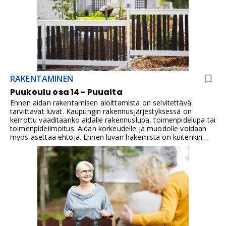
RAKENTAMINEN
Puukoulu osa 14 - Puuaita
Ennen aidan rakentamisen aloittamista on selvitettävä
tarvittavat luvat. Kaupungin rakennusjärjestyksessä on
kerrottu vaaditaanko aidalle rakennuslupa, toimenpidelupa tai
toimenpideilmoitus. Aidan korkeudelle ja muodolle voidaan
myös asettaa ehtoja. Ennen luvan hakemista on kuitenkin
aidan suunnitelmat oltava valmiina.