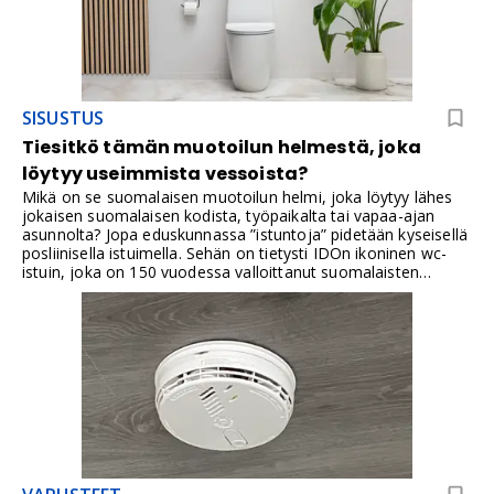
SISUSTUS
Tiesitkö tämän muotoilun helmestä, joka
löytyy useimmista vessoista?
Mikä on se suomalaisen muotoilun helmi, joka löytyy lähes
jokaisen suomalaisen kodista, työpaikalta tai vapaa-ajan
asunnolta? Jopa eduskunnassa ”istuntoja” pidetään kyseisellä
posliinisella istuimella. Sehän on tietysti IDOn ikoninen wc-
istuin, joka on 150 vuodessa valloittanut suomalaisten
sydämet ja saniteettitilat.IDO WC-istuin on yksi suomalaisen
kodin arkisimmista mutta samalla tunnetuimmista
kylpyhuonetuotteista. Se löytyy kodeista, mökeiltä,
työpaikoilta ja julkisista wc-tiloista, usein niin itsestään
selvänä osana tilaa, ettei sen historiaa tule ajatelleeksi.IDOn
saniteettiposliinin juuret ulottuvat Helsingin Arabianrantaan,
jossa Arabian keramiikkatehtaalla aloitettiin saniteettiposliinin
valmistus jo vuonna 1874. Sittemmin tuotanto siirtyi
Tammisaareen, jossa valmistetaan edelleen
saniteettiposliinia. Tässä artikkelissa käydään läpi, miten IDO
wc-istuin kehittyi suomalaisen kylpyhuoneen klassikoksi ja