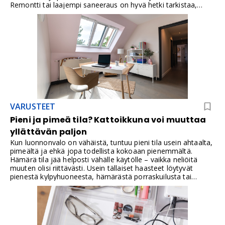
Remontti tai laajempi saneeraus on hyvä hetki tarkistaa,
missä pistorasioita oikeasti tarvitaan ja voiko niitä lisätä
siististi ilman näkyviä jatkojohtoja.Pistorasioita on aina liian
vähän ja ne ovat väärissä paikoissa. Saga- Jussi- ja
Impressivo-kalustesarjoista löytyy sopivat pistorasiat uppo-
ja pinta-asennukseen, jopa nurkkaan.Pistorasian runkoon
integroidut lapsisuojat varmistavat kosketussuojauksen
silloinkin, kun pintaosat on poistettu.Uppokalusteet ovat
yleisin tapa asentaa sillä lopputulos on siisti, mutta
pintakalusteita käyttämällä voidaan asennustyö tehdä
kustannustehokkaammin. Uppokalusteiden
peitelevyvalikoima antaa paljon mahdollisuuksia ottaa
VARUSTEET
huomioon sisustuksen vaatimukset.Tutustu tästä Impressivo-
sarjan peitelevyvalikoimaan.
Pieni ja pimeä tila? Kattoikkuna voi muuttaa
yllättävän paljon
Kun luonnonvalo on vähäistä, tuntuu pieni tila usein ahtaalta,
pimeältä ja ehkä jopa todellista kokoaan pienemmältä.
Hämärä tila jää helposti vähälle käytölle – vaikka neliöitä
muuten olisi riittävästi. Usein tällaiset haasteet löytyvät
pienestä kylpyhuoneesta, hämärästä porraskuilusta tai
yläkerran aulatilasta. Näissä tiloissa on usein myös
ongelmana se, että perinteistä ikkunaa ei saa tilaan
asennettua kovinkaan helposti.