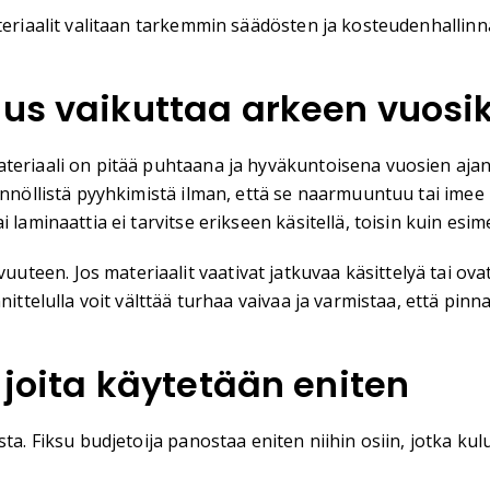
ateriaalit valitaan tarkemmin säädösten ja kosteudenhallin
uus vaikuttaa arkeen vuosi
eriaali on pitää puhtaana ja hyväkuntoisena vuosien ajan. 
ännöllistä pyyhkimistä ilman, että se naarmuuntuu tai imee 
laminaattia ei tarvitse erikseen käsitellä, toisin kuin esime
en. Jos materiaalit vaativat jatkuvaa käsittelyä tai ovat 
ittelulla voit välttää turhaa vaivaa ja varmistaa, että pinn
 joita käytetään eniten
ta. Fiksu budjetoija panostaa eniten niihin osiin, jotka kulu