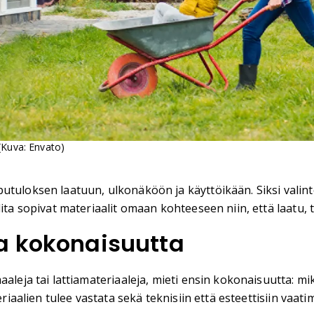
(Kuva: Envato)
utuloksen laatuun, ulkonäköön ja käyttöikään. Siksi valint
ita sopivat materiaalit omaan kohteeseen niin, että laatu, t
a kokonaisuutta
aleja tai lattiamateriaaleja, mieti ensin kokonaisuutta: mik
riaalien tulee vastata sekä teknisiin että esteettisiin vaati