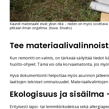
Kauniit materiaalit eivät yksin riitä – niiden on myös sovittava
pitkään ilman ongelmia. (Kuva: Envato)
Tee materiaalivalinnois
Kun remontti on valmis, on tärkeää säilyttää tiedot kä
huolto-ohjeet. Tämä voi olla korvaamatonta, jos myöh
Hyvä dokumentointi helpottaa myös asunnon jälleenmyy
laattojen tekniset ominaisuudet. Materiaalivalintojen
Ekologisuus ja sisäilm
Erityisesti lapsi- tai lemmikkikodeissa sekä allergia