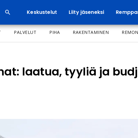
Keskustelut
Liity jäseneksi
Remppa
T
PALVELUT
PIHA
RAKENTAMINEN
REMON
nat: laatua, tyyliä ja bu