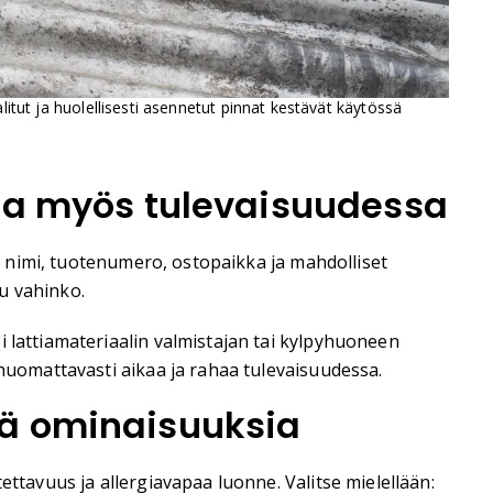
valitut ja huolellisesti asennetut pinnat kestävät käytössä
taa myös tulevaisuudessa
an nimi, tuotenumero, ostopaikka ja mahdolliset
u vahinko.
i lattiamateriaalin valmistajan tai kylpyhuoneen
 huomattavasti aikaa ja rahaa tulevaisuudessa.
iä ominaisuuksia
ettavuus ja allergiavapaa luonne. Valitse mielellään: