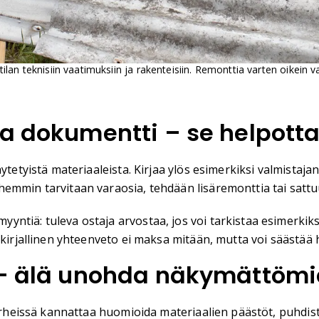
 tilan teknisiin vaatimuksiin ja rakenteisiin. Remonttia varten oikein 
ta dokumentti – se helpot
ytetyistä materiaaleista. Kirjaa ylös esimerkiksi valmistaj
emmin tarvitaan varaosia, tehdään lisäremonttia tai sattu
ntiä: tuleva ostaja arvostaa, jos voi tarkistaa esimerkiks
 kirjallinen yhteenveto ei maksa mitään, mutta voi säästää
a – älä unohda näkymättöm
perheissä kannattaa huomioida materiaalien päästöt, puhdist