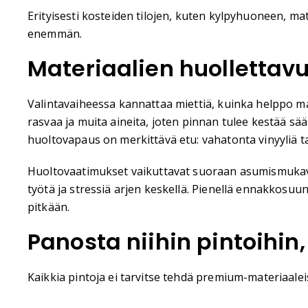
Erityisesti kosteiden tilojen, kuten kylpyhuoneen, m
enemmän.
Materiaalien huollettav
Valintavaiheessa kannattaa miettiä, kuinka helppo mat
rasvaa ja muita aineita, joten pinnan tulee kestää sä
huoltovapaus on merkittävä etu: vahatonta vinyyliä tai 
Huoltovaatimukset vaikuttavat suoraan asumismukavuute
työtä ja stressiä arjen keskellä. Pienellä ennakkosuunn
pitkään.
Panosta niihin pintoihin,
Kaikkia pintoja ei tarvitse tehdä premium-materiaaleis