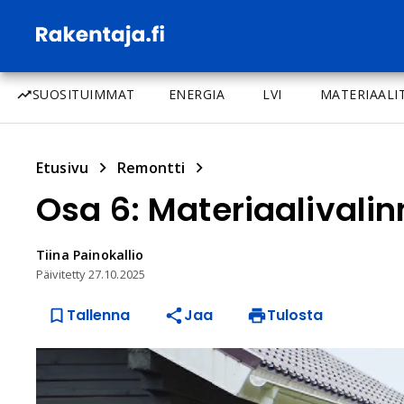
SUOSITUIMMAT
ENERGIA
LVI
MATERIAALI
Etusivu
Remontti
Osa 6: Materiaalivalin
Tiina
Painokallio
Päivitetty
27.10.2025
Tallenna
Jaa
Tulosta