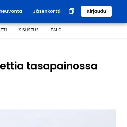
neuvonta
Jäsenkortti
Kirjaudu
TTI
SISUSTUS
TALO
djettia tasapainossa