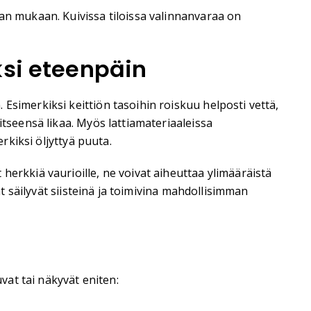
nan mukaan. Kuivissa tiloissa valinnanvaraa on
ksi eteenpäin
Esimerkiksi keittiön tasoihin roiskuu helposti vettä,
itseensä likaa. Myös lattiamateriaaleissa
rkiksi öljyttyä puuta.
herkkiä vaurioille, ne voivat aiheuttaa ylimääräistä
at säilyvät siisteinä ja toimivina mahdollisimman
vat tai näkyvät eniten: