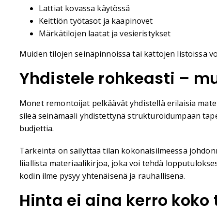
Lattiat kovassa käytössä
Keittiön työtasot ja kaapinovet
Märkätilojen laatat ja vesieristykset
Muiden tilojen seinäpinnoissa tai kattojen listoissa vo
Yhdistele rohkeasti – m
Monet remontoijat pelkäävät yhdistellä erilaisia mater
sileä seinämaali yhdistettynä strukturoidumpaan tape
budjettia.
Tärkeintä on säilyttää tilan kokonaisilmeessä johdonm
liiallista materiaalikirjoa, joka voi tehdä lopputul
kodin ilme pysyy yhtenäisenä ja rauhallisena.
Hinta ei aina kerro koko 