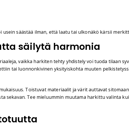
i usein säästää ilman, että laatu tai ulkonäkö kärsii merkitt
utta säilytä harmonia
iaaleja, vaikka harkiten tehty yhdistely voi tuoda tilaan syv
ttiin tai luonnonkivinen yksityiskohta muuten pelkistetys
ukaisuus. Toistuvat materiaalit ja värit auttavat sitomaan 
oksesta sekavan. Tee mieluummin muutama harkittu valinta k
totuutta