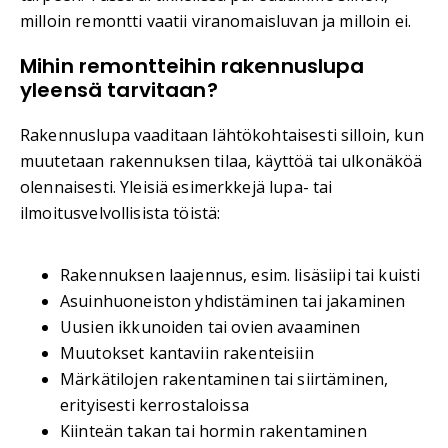
milloin remontti vaatii viranomaisluvan ja milloin ei.
Mihin remontteihin rakennuslupa
yleensä tarvitaan?
Rakennuslupa vaaditaan lähtökohtaisesti silloin, kun
muutetaan rakennuksen tilaa, käyttöä tai ulkonäköä
olennaisesti. Yleisiä esimerkkejä lupa- tai
ilmoitusvelvollisista töistä:
Rakennuksen laajennus, esim. lisäsiipi tai kuisti
Asuinhuoneiston yhdistäminen tai jakaminen
Uusien ikkunoiden tai ovien avaaminen
Muutokset kantaviin rakenteisiin
Märkätilojen rakentaminen tai siirtäminen,
erityisesti kerrostaloissa
Kiinteän takan tai hormin rakentaminen