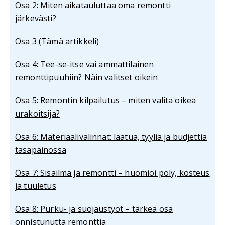
Osa 2: Miten aikatauluttaa oma remontti
järkevästi?
Osa 3 (Tämä artikkeli)
Osa 4: Tee-se-itse vai ammattilainen
remonttipuuhiin? Näin valitset oikein
Osa 5: Remontin kilpailutus – miten valita oikea
urakoitsija?
Osa 6: Materiaalivalinnat: laatua, tyyliä ja budjettia
tasapainossa
Osa 7: Sisäilma ja remontti – huomioi pöly, kosteus
ja tuuletus
Osa 8: Purku- ja suojaustyöt – tärkeä osa
onnistunutta remonttia