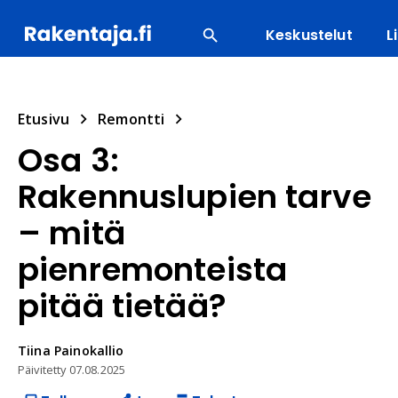
Keskustelut
L
SUOSITUIMMAT
ENERGIA
LVI
MATERIAALI
Etusivu
Remontti
Osa 3:
Rakennuslupien tarve
– mitä
pienremonteista
pitää tietää?
Tiina
Painokallio
Päivitetty
07.08.2025