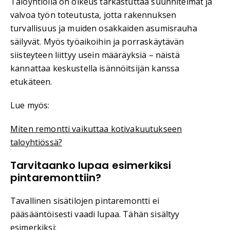
Taloyhtiöllä on oikeus tarkastuttaa suunnitelmat ja
valvoa työn toteutusta, jotta rakennuksen
turvallisuus ja muiden osakkaiden asumisrauha
säilyvät. Myös työaikoihin ja porraskäytävän
siisteyteen liittyy usein määräyksiä – näistä
kannattaa keskustella isännöitsijän kanssa
etukäteen.
Lue myös:
Miten remontti vaikuttaa kotivakuutukseen
taloyhtiössä?
Tarvitaanko lupaa esimerkiksi
pintaremonttiin?
Tavallinen sisätilojen pintaremontti ei
pääsääntöisesti vaadi lupaa. Tähän sisältyy
esimerkiksi: