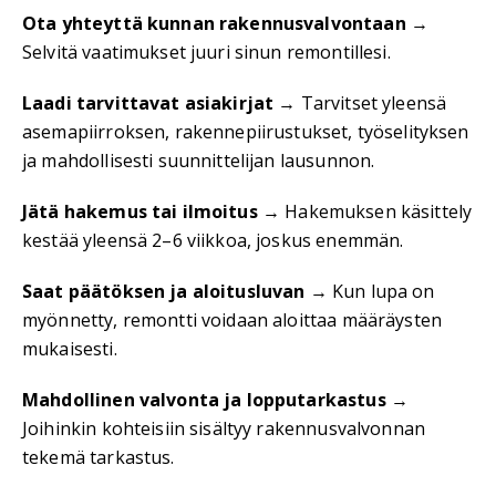
Ota yhteyttä kunnan rakennusvalvontaan
→
Selvitä vaatimukset juuri sinun remontillesi.
Laadi tarvittavat asiakirjat
→ Tarvitset yleensä
asemapiirroksen, rakennepiirustukset, työselityksen
ja mahdollisesti suunnittelijan lausunnon.
Jätä hakemus tai ilmoitus
→ Hakemuksen käsittely
kestää yleensä 2–6 viikkoa, joskus enemmän.
Saat päätöksen ja aloitusluvan
→ Kun lupa on
myönnetty, remontti voidaan aloittaa määräysten
mukaisesti.
Mahdollinen valvonta ja lopputarkastus
→
Joihinkin kohteisiin sisältyy rakennusvalvonnan
tekemä tarkastus.