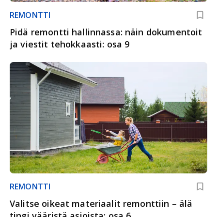
REMONTTI
Pidä remontti hallinnassa: näin dokumentoit
ja viestit tehokkaasti: osa 9
REMONTTI
Valitse oikeat materiaalit remonttiin – älä
tingi vääristä asioista: osa 6