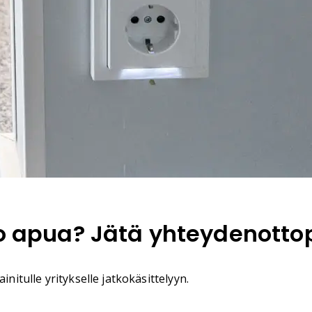
ko apua? Jätä yhteydenotto
initulle yritykselle jatkokäsittelyyn.