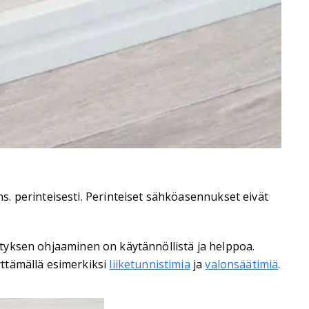
. perinteisesti. Perinteiset sähköasennukset eivät
ityksen ohjaaminen on käytännöllistä ja helppoa.
ttämällä esimerkiksi
liiketunnistimia
ja
valonsäätimiä
.