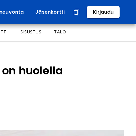
neuvonta
Jäsenkortti
Kirjaudu
TTI
SISUSTUS
TALO
on huolella