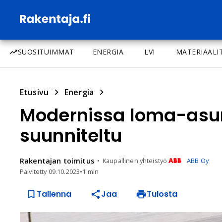
SUOSITUIMMAT
ENERGIA
LVI
MATERIAALI
Etusivu
Energia
Modernissa loma-asun
suunniteltu
Rakentajan
toimitus
Kaupallinen yhteistyö
ABB Oy
Päivitetty
09.10.2023
•
1 min
Tallenna
Jaa
Tulosta