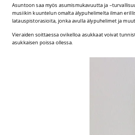
Asuntoon saa myös asumismukavuutta ja –turvallisuut
musiikin kuuntelun omalta älypuhelimelta ilman erillis
latauspistorasioita, jonka avulla älypuhelimet ja muut 
Vieraiden soittaessa ovikelloa asukkaat voivat tunnis
asukkaisen poissa ollessa.