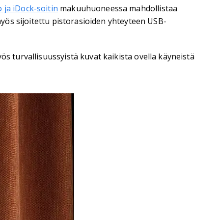
o ja iDock-soitin
makuuhuoneessa mahdollistaa
 myös sijoitettu pistorasioiden yhteyteen USB-
ös turvallisuussyistä kuvat kaikista ovella käyneistä