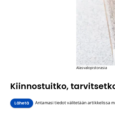
Alasvalopistorasia
Kiinnostuitko, tarvitset
Antamasi tiedot välitetään artikkelissa ma
Lähetä