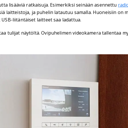
ta lisääviä ratkaisuja. Esimerkiksi seinään asennettu
radi
iä laitteistoja, ja puhelin latautuu samalla. Huoneisiin on
USB-liitäntäiset laitteet saa ladattua.
taa tulijat näytöltä. Ovipuhelimen videokamera tallentaa my