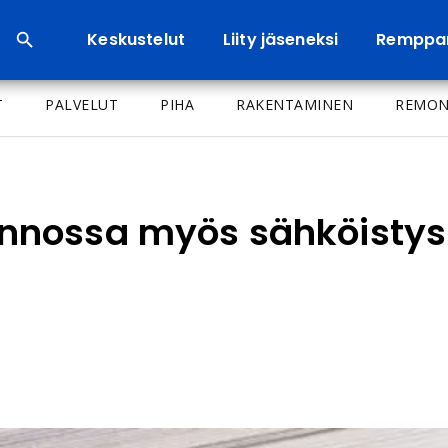
Keskustelut
Liity jäseneksi
Remppa
T
PALVELUT
PIHA
RAKENTAMINEN
REMON
nossa myös sähköistys 