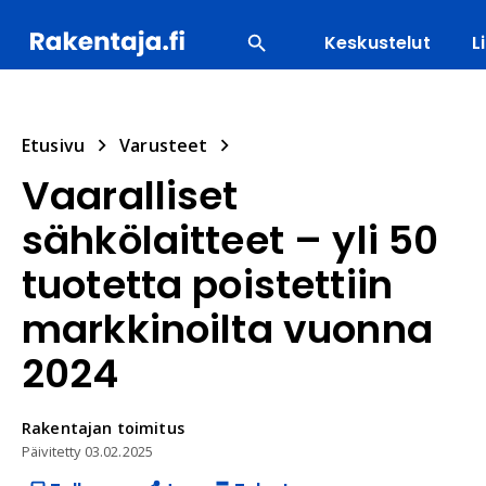
Keskustelut
L
SUOSITUIMMAT
ENERGIA
LVI
MATERIAALI
Etusivu
Varusteet
Vaaralliset
sähkölaitteet – yli 50
tuotetta poistettiin
markkinoilta vuonna
2024
Rakentajan
toimitus
Päivitetty
03.02.2025