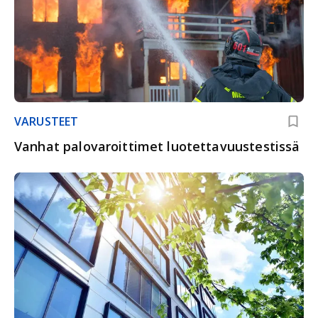
VARUSTEET
Vanhat palovaroittimet luotettavuustestissä