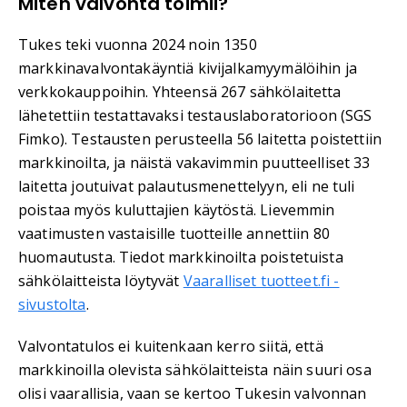
Miten valvonta toimii?
Tukes teki vuonna 2024 noin 1350
markkinavalvontakäyntiä kivijalkamyymälöihin ja
verkkokauppoihin. Yhteensä 267 sähkölaitetta
lähetettiin testattavaksi testauslaboratorioon (SGS
Fimko). Testausten perusteella 56 laitetta poistettiin
markkinoilta, ja näistä vakavimmin puutteelliset 33
laitetta joutuivat palautusmenettelyyn, eli ne tuli
poistaa myös kuluttajien käytöstä. Lievemmin
vaatimusten vastaisille tuotteille annettiin 80
huomautusta. Tiedot markkinoilta poistetuista
sähkölaitteista löytyvät
Vaaralliset tuotteet.fi -
sivustolta
.
Valvontatulos ei kuitenkaan kerro siitä, että
markkinoilla olevista sähkölaitteista näin suuri osa
olisi vaarallisia, vaan se kertoo Tukesin valvonnan