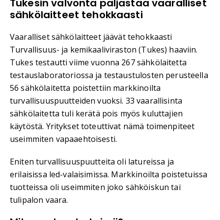
Tukesin valvonta paljastaa vaaralliset
sähkölaitteet tehokkaasti
Vaaralliset sähkölaitteet jäävät tehokkaasti
Turvallisuus- ja kemikaaliviraston (Tukes) haaviin.
Tukes testautti viime vuonna 267 sähkölaitetta
testauslaboratoriossa ja testaustulosten perusteella
56 sähkölaitetta poistettiin markkinoilta
turvallisuuspuutteiden vuoksi. 33 vaarallisinta
sähkölaitetta tuli kerätä pois myös kuluttajien
käytöstä. Yritykset toteuttivat nämä toimenpiteet
useimmiten vapaaehtoisesti.
Eniten turvallisuuspuutteita oli latureissa ja
erilaisissa led-valaisimissa. Markkinoilta poistetuissa
tuotteissa oli useimmiten joko sähköiskun tai
tulipalon vaara.