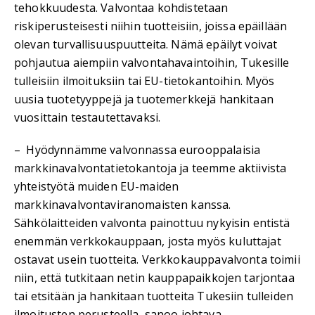
tehokkuudesta. Valvontaa kohdistetaan
riskiperusteisesti niihin tuotteisiin, joissa epäillään
olevan turvallisuuspuutteita. Nämä epäilyt voivat
pohjautua aiempiin valvontahavaintoihin, Tukesille
tulleisiin ilmoituksiin tai EU-tietokantoihin. Myös
uusia tuotetyyppejä ja tuotemerkkejä hankitaan
vuosittain testautettavaksi.
– Hyödynnämme valvonnassa eurooppalaisia
markkinavalvontatietokantoja ja teemme aktiivista
yhteistyötä muiden EU-maiden
markkinavalvontaviranomaisten kanssa.
Sähkölaitteiden valvonta painottuu nykyisin entistä
enemmän verkkokauppaan, josta myös kuluttajat
ostavat usein tuotteita. Verkkokauppavalvonta toimii
niin, että tutkitaan netin kauppapaikkojen tarjontaa
tai etsitään ja hankitaan tuotteita Tukesiin tulleiden
ilmoitusten perusteella, sanoo johtava