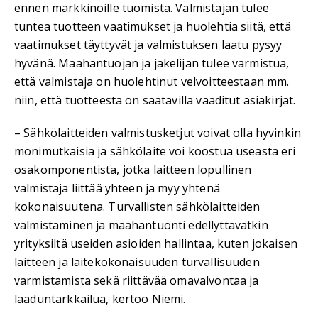
ennen markkinoille tuomista. Valmistajan tulee
tuntea tuotteen vaatimukset ja huolehtia siitä, että
vaatimukset täyttyvät ja valmistuksen laatu pysyy
hyvänä. Maahantuojan ja jakelijan tulee varmistua,
että valmistaja on huolehtinut velvoitteestaan mm.
niin, että tuotteesta on saatavilla vaaditut asiakirjat.
– Sähkölaitteiden valmistusketjut voivat olla hyvinkin
monimutkaisia ja sähkölaite voi koostua useasta eri
osakomponentista, jotka laitteen lopullinen
valmistaja liittää yhteen ja myy yhtenä
kokonaisuutena. Turvallisten sähkölaitteiden
valmistaminen ja maahantuonti edellyttävätkin
yrityksiltä useiden asioiden hallintaa, kuten jokaisen
laitteen ja laitekokonaisuuden turvallisuuden
varmistamista sekä riittävää omavalvontaa ja
laaduntarkkailua, kertoo Niemi.