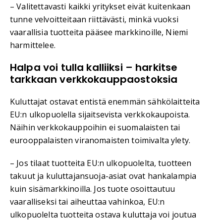
– Valitettavasti kaikki yritykset eivät kuitenkaan
tunne velvoitteitaan riittävästi, minkä vuoksi
vaarallisia tuotteita pääsee markkinoille, Niemi
harmittelee.
Halpa voi tulla kalliiksi – harkitse
tarkkaan verkkokauppaostoksia
Kuluttajat ostavat entistä enemmän sähkölaitteita
EU:n ulkopuolella sijaitsevista verkkokaupoista.
Näihin verkkokauppoihin ei suomalaisten tai
eurooppalaisten viranomaisten toimivalta ylety.
– Jos tilaat tuotteita EU:n ulkopuolelta, tuotteen
takuut ja kuluttajansuoja-asiat ovat hankalampia
kuin sisämarkkinoilla. Jos tuote osoittautuu
vaaralliseksi tai aiheuttaa vahinkoa, EU:n
ulkopuolelta tuotteita ostava kuluttaja voi joutua