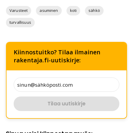
Varusteet
asuminen
koti
sähkö
turvallisuus
Kiinnostuitko? Tilaa ilmainen
rakentaja.fi-uutiskirje:
Tilaa uutiskirje