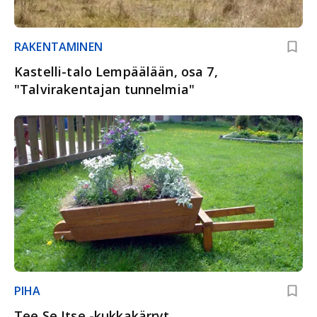
RAKENTAMINEN
Kastelli-talo Lempäälään, osa 7,
"Talvirakentajan tunnelmia"
PIHA
Tee Se Itse -kukkakärryt