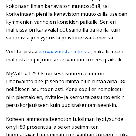
kokonaan ilman kanaviston muutostöitä, tai
korkeintaan pienillä kanaviston muutoksilla useiden
kymmenien vanhojen koneiden paikalle. Sen eri
malleissa on kanavalähdöt samoilla paikoilla kuin
vanhoissa jo myynnistä poistuneissa koneissa.
Voit tarkistaa
korvaavuustaulukosta
, mikä koneen
malleista sopii juuri sinun vanhan koneesi paikalle
MyVallox 125 CFi on keskisuuren asunnon
ilmanvaihtolaite ja sen toiminta-alue riittää aina 180
neliöiseen asuntoon asti. Kone sopii erinomaisesti
niin pientalojen, rivitalo- ja kerrostaloasuntojenkin
peruskorjaukseen kuin uudisrakentamiseenkin.
Koneen lämmöntalteenoton tuloilman hyötysuhde
on yli 80 prosenttia ja se on useimmiten
huomattavasti enemmän kuin vanhan koneen, jonka