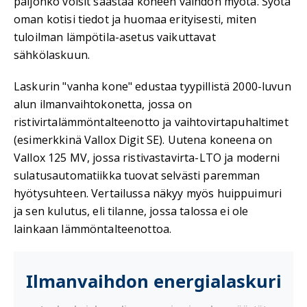
paljonko voisit säästää koneen vaihdon myötä. Syötä
oman kotisi tiedot ja huomaa erityisesti, miten
tuloilman lämpötila-asetus vaikuttavat
sähkölaskuun.
Laskurin "vanha kone" edustaa tyypillistä 2000-luvun
alun ilmanvaihtokonetta, jossa on
ristivirtalämmöntalteenotto ja vaihtovirtapuhaltimet
(esimerkkinä Vallox Digit SE). Uutena koneena on
Vallox 125 MV, jossa ristivastavirta-LTO ja moderni
sulatusautomatiikka tuovat selvästi paremman
hyötysuhteen. Vertailussa näkyy myös huippuimuri
ja sen kulutus, eli tilanne, jossa talossa ei ole
lainkaan lämmöntalteenottoa.