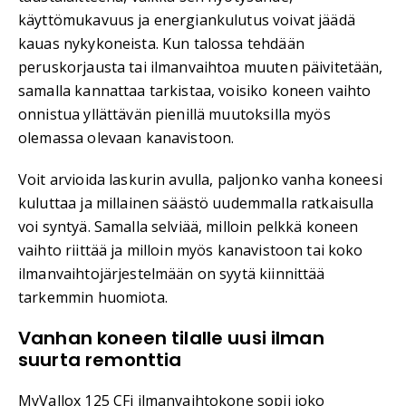
käyttömukavuus ja energiankulutus voivat jäädä
kauas nykykoneista. Kun talossa tehdään
peruskorjausta tai ilmanvaihtoa muuten päivitetään,
samalla kannattaa tarkistaa, voisiko koneen vaihto
onnistua yllättävän pienillä muutoksilla myös
olemassa olevaan kanavistoon.
Voit arvioida laskurin avulla, paljonko vanha koneesi
kuluttaa ja millainen säästö uudemmalla ratkaisulla
voi syntyä. Samalla selviää, milloin pelkkä koneen
vaihto riittää ja milloin myös kanavistoon tai koko
ilmanvaihtojärjestelmään on syytä kiinnittää
tarkemmin huomiota.
Vanhan koneen tilalle uusi ilman
suurta remonttia
MyVallox 125 CFi ilmanvaihtokone sopii joko