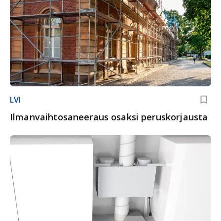
LVI
Ilmanvaihtosaneeraus osaksi peruskorjausta