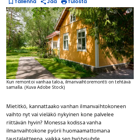
Tallenna
Jaa
Tulosta
Kun remontoi vanhaa taloa, ilmanvaihtoremontti on tehtävä
samalla. (Kuva Adobe Stock)
Mietitkö, kannattaako vanhan ilmanvaihtokoneen
vaihto nyt vai vieläkö nykyinen kone palvelee
riittävän hyvin? Monessa kodissa vanha
ilmanvaihtokone pyörii huomaamattomana
taustalaitteena, vaikka sen hyötysuhde,