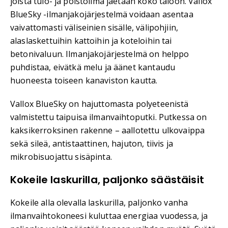
joista tulo- ja poistoilma jaetaan koko taloon. Vallox
BlueSky -ilmanjakojärjestelmä voidaan asentaa
vaivattomasti väliseinien sisälle, välipohjiin,
alaslaskettuihin kattoihin ja koteloihin tai
betonivaluun. Ilmanjakojärjestelmä on helppo
puhdistaa, eivätkä melu ja äänet kantaudu
huoneesta toiseen kanaviston kautta.
Vallox BlueSky on hajuttomasta polyeteenistä
valmistettu taipuisa ilmanvaihtoputki. Putkessa on
kaksikerroksinen rakenne – aallotettu ulkovaippa
sekä sileä, antistaattinen, hajuton, tiivis ja
mikrobisuojattu sisäpinta.
Kokeile laskurilla, paljonko säästäisit
Kokeile alla olevalla laskurilla, paljonko vanha
ilmanvaihtokoneesi kuluttaa energiaa vuodessa, ja