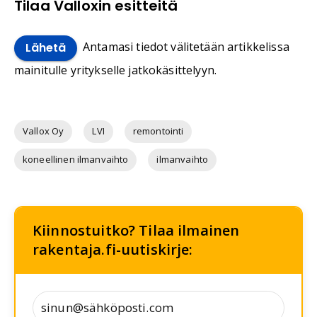
Tilaa Valloxin esitteitä
Antamasi tiedot välitetään artikkelissa
Lähetä
mainitulle yritykselle jatkokäsittelyyn.
Vallox Oy
LVI
remontointi
koneellinen ilmanvaihto
ilmanvaihto
Kiinnostuitko? Tilaa ilmainen
rakentaja.fi-uutiskirje: