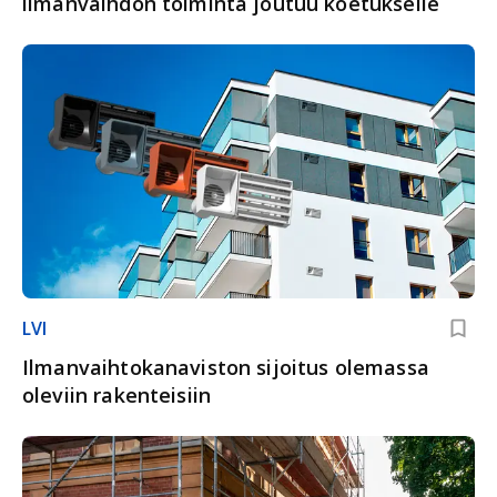
ilmanvaihdon toiminta joutuu koetukselle
LVI
Ilmanvaihtokanaviston sijoitus olemassa
oleviin rakenteisiin