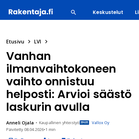
Keskustelut
L
SUOSITUIMMAT
ENERGIA
LVI
MATERIAALI
Etusivu
LVI
Vanhan
ilmanvaihtokoneen
vaihto onnistuu
helposti: Arvioi säästö
laskurin avulla
Anneli
Ojala
Kaupallinen yhteistyö
Vallox Oy
Päivitetty
08.04.2026
•
1 min