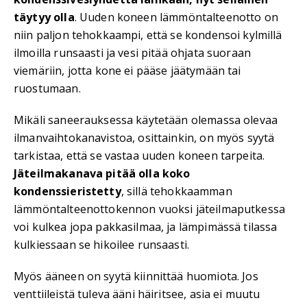
täytyy olla
. Uuden koneen lämmöntalteenotto on
niin paljon tehokkaampi, että se kondensoi kylmillä
ilmoilla runsaasti ja vesi pitää ohjata suoraan
viemäriin, jotta kone ei pääse jäätymään tai
ruostumaan.
Mikäli saneerauksessa käytetään olemassa olevaa
ilmanvaihtokanavistoa, osittainkin, on myös syytä
tarkistaa, että se vastaa uuden koneen tarpeita.
Jäteilmakanava pitää olla koko
kondenssieristetty
, sillä tehokkaamman
lämmöntalteenottokennon vuoksi jäteilmaputkessa
voi kulkea jopa pakkasilmaa, ja lämpimässä tilassa
kulkiessaan se hikoilee runsaasti.
Myös ääneen on syytä kiinnittää huomiota. Jos
venttiileistä tuleva ääni häiritsee, asia ei muutu