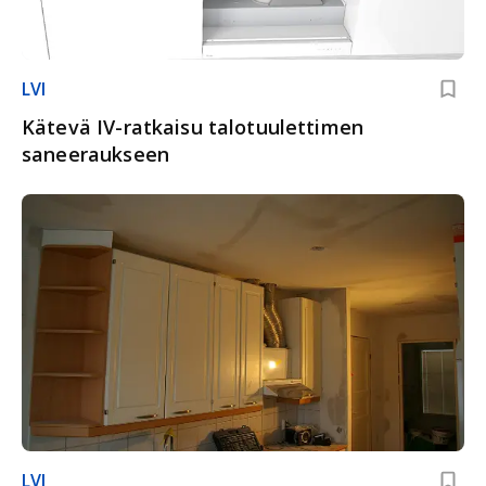
LVI
Kätevä IV-ratkaisu talotuulettimen
saneeraukseen
LVI