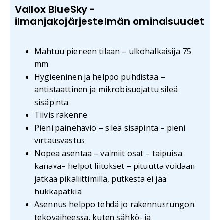
Vallox BlueSky -
ilmanjakojärjestelmän ominaisuudet
Mahtuu pieneen tilaan – ulkohalkaisija 75
mm
Hygieeninen ja helppo puhdistaa –
antistaattinen ja mikrobisuojattu sileä
sisäpinta
Tiivis rakenne
Pieni painehäviö – sileä sisäpinta – pieni
virtausvastus
Nopea asentaa – valmiit osat – taipuisa
kanava– helpot liitokset – pituutta voidaan
jatkaa pikaliittimillä, putkesta ei jää
hukkapätkiä
Asennus helppo tehdä jo rakennusrungon
tekovaiheessa, kuten sähkö- ja