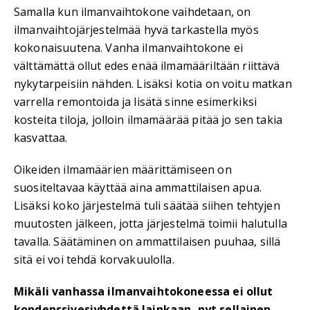
Samalla kun ilmanvaihtokone vaihdetaan, on
ilmanvaihtojärjestelmää hyvä tarkastella myös
kokonaisuutena. Vanha ilmanvaihtokone ei
välttämättä ollut edes enää ilmamääriltään riittävä
nykytarpeisiin nähden. Lisäksi kotia on voitu matkan
varrella remontoida ja lisätä sinne esimerkiksi
kosteita tiloja, jolloin ilmamäärää pitää jo sen takia
kasvattaa.
Oikeiden ilmamäärien määrittämiseen on
suositeltavaa käyttää aina ammattilaisen apua.
Lisäksi koko järjestelmä tuli säätää siihen tehtyjen
muutosten jälkeen, jotta järjestelmä toimii halutulla
tavalla. Säätäminen on ammattilaisen puuhaa, sillä
sitä ei voi tehdä korvakuulolla.
Mikäli vanhassa ilmanvaihtokoneessa ei ollut
kondenssivesiyhdettä lainkaan, nyt sellainen