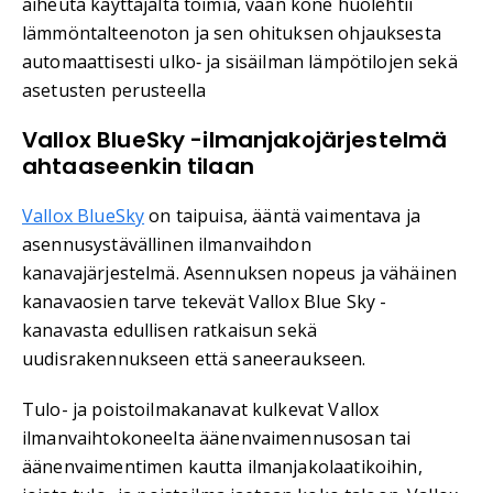
aiheuta käyttäjältä toimia, vaan kone huolehtii
lämmöntalteenoton ja sen ohituksen ohjauksesta
automaattisesti ulko‑ ja sisäilman lämpötilojen sekä
asetusten perusteella
Vallox BlueSky -ilmanjakojärjestelmä
ahtaaseenkin tilaan
Vallox BlueSky
on taipuisa, ääntä vaimentava ja
asennusystävällinen ilmanvaihdon
kanavajärjestelmä. Asennuksen nopeus ja vähäinen
kanavaosien tarve tekevät Vallox Blue Sky -
kanavasta edullisen ratkaisun sekä
uudisrakennukseen että saneeraukseen.
Tulo- ja poistoilmakanavat kulkevat Vallox
ilmanvaihtokoneelta äänenvaimennusosan tai
äänenvaimentimen kautta ilmanjakolaatikoihin,