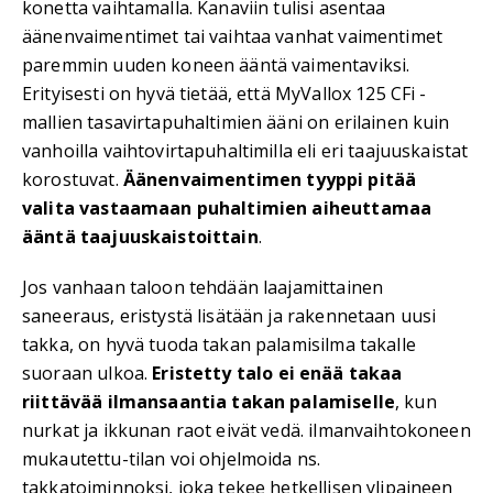
konetta vaihtamalla. Kanaviin tulisi asentaa
äänenvaimentimet tai vaihtaa vanhat vaimentimet
paremmin uuden koneen ääntä vaimentaviksi.
Erityisesti on hyvä tietää, että MyVallox 125 CFi -
mallien tasavirtapuhaltimien ääni on erilainen kuin
vanhoilla vaihtovirtapuhaltimilla eli eri taajuuskaistat
korostuvat.
Äänenvaimentimen tyyppi pitää
valita vastaamaan puhaltimien aiheuttamaa
ääntä taajuuskaistoittain
.
Jos vanhaan taloon tehdään laajamittainen
saneeraus, eristystä lisätään ja rakennetaan uusi
takka, on hyvä tuoda takan palamisilma takalle
suoraan ulkoa.
Eristetty talo ei enää takaa
riittävää ilmansaantia takan palamiselle
, kun
nurkat ja ikkunan raot eivät vedä. ilmanvaihtokoneen
mukautettu-tilan voi ohjelmoida ns.
takkatoiminnoksi, joka tekee hetkellisen ylipaineen