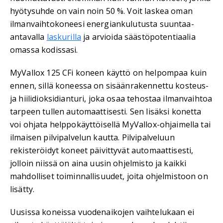
hyötysuhde on vain noin 50 %. Voit laskea oman
ilmanvaihtokoneesi energiankulutusta suuntaa-
antavalla
laskurilla
ja arvioida säästöpotentiaalia
omassa kodissasi.
MyVallox 125 CFi koneen käyttö on helpompaa kuin
ennen, sillä koneessa on sisäänrakennettu kosteus-
ja hiilidioksidianturi, joka osaa tehostaa ilmanvaihtoa
tarpeen tullen automaattisesti. Sen lisäksi konetta
voi ohjata helppokäyttöisellä MyVallox-ohjaimella tai
ilmaisen pilvipalvelun kautta. Pilvipalveluun
rekisteröidyt koneet päivittyvät automaattisesti,
jolloin niissä on aina uusin ohjelmisto ja kaikki
mahdolliset toiminnallisuudet, joita ohjelmistoon on
lisätty.
Uusissa koneissa vuodenaikojen vaihtelukaan ei