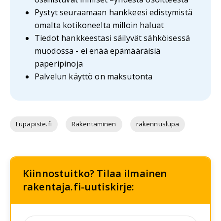
Pystyt seuraamaan hankkeesi edistymistä
omalta kotikoneelta milloin haluat
Tiedot hankkeestasi säilyvät sähköisessä
muodossa - ei enää epämääräisiä
paperipinoja
Palvelun käyttö on maksutonta
Lupapiste.fi
Rakentaminen
rakennuslupa
Kiinnostuitko? Tilaa ilmainen
rakentaja.fi-uutiskirje: