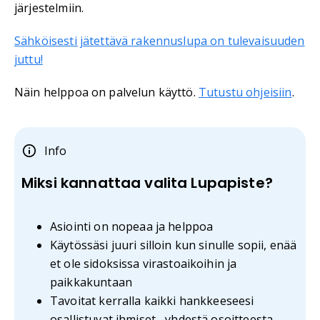
järjestelmiin.
Sähköisesti jätettävä rakennuslupa on tulevaisuuden
juttu!
Näin helppoa on palvelun käyttö.
Tutustu ohjeisiin
.
Info
Miksi kannattaa valita Lupapiste?
Asiointi on nopeaa ja helppoa
Käytössäsi juuri silloin kun sinulle sopii, enää
et ole sidoksissa virastoaikoihin ja
paikkakuntaan
Tavoitat kerralla kaikki hankkeeseesi
osallistuvat ihmiset –yhdestä osoitteesta