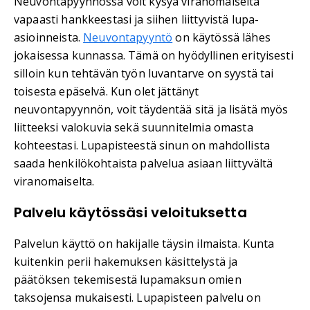
Neuvontapyynnössä voit kysyä viranomaiselta
vapaasti hankkeestasi ja siihen liittyvistä lupa-
asioinneista.
Neuvontapyyntö
on käytössä lähes
jokaisessa kunnassa. Tämä on hyödyllinen erityisesti
silloin kun tehtävän työn luvantarve on syystä tai
toisesta epäselvä. Kun olet jättänyt
neuvontapyynnön, voit täydentää sitä ja lisätä myös
liitteeksi valokuvia sekä suunnitelmia omasta
kohteestasi. Lupapisteestä sinun on mahdollista
saada henkilökohtaista palvelua asiaan liittyvältä
viranomaiselta.
Palvelu käytössäsi veloituksetta
Palvelun käyttö on hakijalle täysin ilmaista. Kunta
kuitenkin perii hakemuksen käsittelystä ja
päätöksen tekemisestä lupamaksun omien
taksojensa mukaisesti. Lupapisteen palvelu on