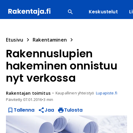
Keskustelut
L
SUOSITUIMMAT
ENERGIA
LVI
MATERIAALI
Etusivu
Rakentaminen
Rakennuslupien
hakeminen onnistuu
nyt verkossa
Rakentajan
toimitus
Kaupallinen yhteistyö
Lupapiste.fi
Päivitetty
07.01.2016
•
3 min
Tallenna
Jaa
Tulosta