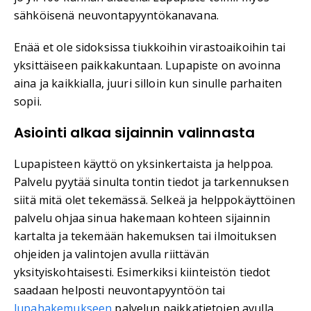
sähköisenä neuvontapyyntökanavana.
Enää et ole sidoksissa tiukkoihin virastoaikoihin tai
yksittäiseen paikkakuntaan. Lupapiste on avoinna
aina ja kaikkialla, juuri silloin kun sinulle parhaiten
sopii.
Asiointi alkaa sijainnin valinnasta
Lupapisteen käyttö on yksinkertaista ja helppoa.
Palvelu pyytää sinulta tontin tiedot ja tarkennuksen
siitä mitä olet tekemässä. Selkeä ja helppokäyttöinen
palvelu ohjaa sinua hakemaan kohteen sijainnin
kartalta ja tekemään hakemuksen tai ilmoituksen
ohjeiden ja valintojen avulla riittävän
yksityiskohtaisesti. Esimerkiksi kiinteistön tiedot
saadaan helposti neuvontapyyntöön tai
lupahakemukseen
palvelun paikkatietojen avulla.