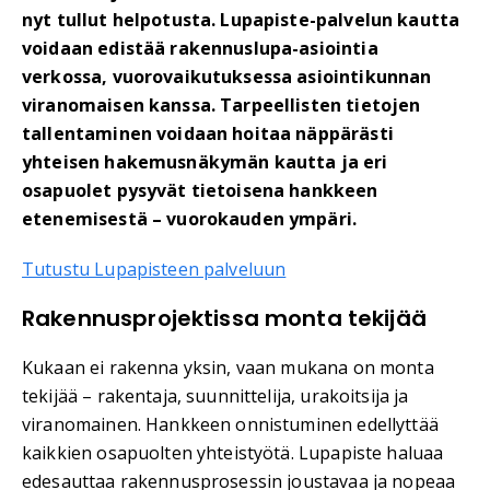
nyt tullut helpotusta. Lupapiste-palvelun kautta
voidaan edistää rakennuslupa-asiointia
verkossa, vuorovaikutuksessa asiointikunnan
viranomaisen kanssa. Tarpeellisten tietojen
tallentaminen voidaan hoitaa näppärästi
yhteisen hakemusnäkymän kautta ja eri
osapuolet pysyvät tietoisena hankkeen
etenemisestä – vuorokauden ympäri.
Tutustu Lupapisteen palveluun
Rakennusprojektissa monta tekijää
Kukaan ei rakenna yksin, vaan mukana on monta
tekijää – rakentaja, suunnittelija, urakoitsija ja
viranomainen. Hankkeen onnistuminen edellyttää
kaikkien osapuolten yhteistyötä. Lupapiste haluaa
edesauttaa rakennusprosessin joustavaa ja nopeaa