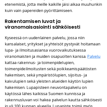
etenemistä, jotta meille kaikille jäisi aikaa muuhunkin
kuin vain papereiden pyörittämiseen.
Rakentamisen luvat ja
viranomaisasiointi sähköisesti
Kyseessä on uudenlainen palvelu, jossa niin
kansalaiset, yritykset ja yhteisöt pystyvät hoitamaan
lupa- ja ilmoitusasiansa vuorovaikutuksessa
viranomaisten ja muiden osapuolten kanssa.
Palvelu
kattaa rakennus- ja toimenpidelupien,
toimenpideilmoitusten sekä poikkeamispäätösten
hakemisen, sekä ympäristölupien, sijoitus- ja
kaivulupien sekä yleisten alueiden käytön lupien
hakemisen. Lupapisteen neuvontapalvelu on
käytössä lähes kaikissa Suomen kunnissa ja
rakennusluvan voi hakea palvelun kautta sähköisesti
jo yli 100 kunnan alueella. Lupapiste toimii myös