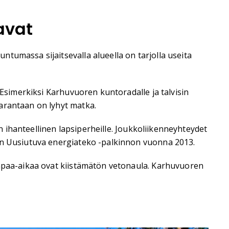
avat
tumassa sijaitsevalla alueella on tarjolla useita
 Esimerkiksi Karhuvuoren kuntoradalle ja talvisin
arantaan on lyhyt matka.
in ihanteellinen lapsiperheille. Joukkoliikenneyhteydet
van Uusiutuva energiateko -palkinnon vuonna 2013.
vapaa-aikaa ovat kiistämätön vetonaula. Karhuvuoren