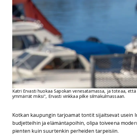
Katri Ervasti huokaa Sapokan venesatamassa, ja toteaa, että m
ymmärrät miksi", Ervasti vinkkaa pilke silmäkulmassaan.
Kotkan kaupungin tarjoamat tontit sijaitsevat usein l
budjetteihin ja elämäntapoihin, olipa toiveena modern
pienten kuin suurtenkin perheiden tarpeisiin.