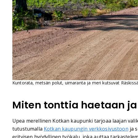
Kuntorata, metsän polut, uimaranta ja meri kutsuvat Räskissä 
Miten tonttia haetaan j
Upea merellinen Kotkan kaupunki tarjoaa laajan valik
tutustumalla
Kotkan kaupungin verkkosivustoon
ja 
erityisen hyödyllinen työkalu, joka auttaa tarkastele