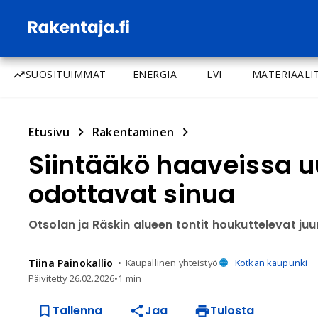
SUOSITUIMMAT
ENERGIA
LVI
MATERIAALI
Etusivu
Rakentaminen
Siintääkö haaveissa uu
odottavat sinua
Otsolan ja Räskin alueen tontit houkuttelevat juur
Tiina
Painokallio
Kaupallinen yhteistyö
Kotkan kaupunki
Päivitetty
26.02.2026
•
1 min
Tallenna
Jaa
Tulosta