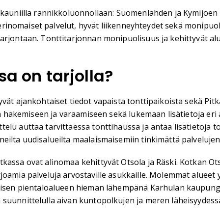
kauniilla rannikkoluonnollaan: Suomenlahden ja Kymijoen lähe
a erinomaiset palvelut, hyvät liikenneyhteydet sekä monipuo
tarjontaan. Tonttitarjonnan monipuolisuus ja kehittyvät a
sa on tarjolla?
vät ajankohtaiset tiedot vapaista tonttipaikoista sekä Pitk
tin hakemiseen ja varaamiseen sekä lukemaan lisätietoja eri
lu auttaa tarvittaessa tonttihaussa ja antaa lisätietoja to
eilta uudisalueilta maalaismaisemiin tinkimättä palvelujen
kassa ovat alinomaa kehittyvät Otsola ja Räski. Kotkan Ots
oamia palveluja arvostaville asukkaille. Molemmat alueet y
nteisen pientaloalueen hieman lähempänä Karhulan kaupu
a suunnittelulla aivan kuntopolkujen ja meren läheisyyde