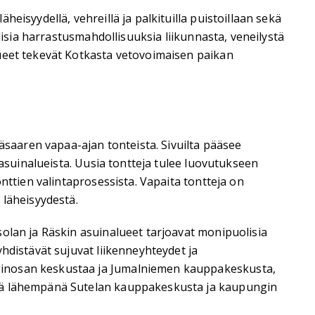
isyydellä, vehreillä ja palkituilla puistoillaan sekä
lisia harrastusmahdollisuuksia liikunnasta, veneilystä
lueet tekevät Kotkasta vetovoimaisen paikan
äsaaren vapaa-ajan tonteista. Sivuilta pääsee
 asuinalueista. Uusia tontteja tulee luovutukseen
nttien valintaprosessista. Vapaita tontteja on
 läheisyydestä.
olan ja Räskin asuinalueet tarjoavat monipuolisia
hdistävät sujuvat liikenneyhteydet ja
nginosan keskustaa ja Jumalniemen kauppakeskusta,
ssä lähempänä Sutelan kauppakeskusta ja kaupungin