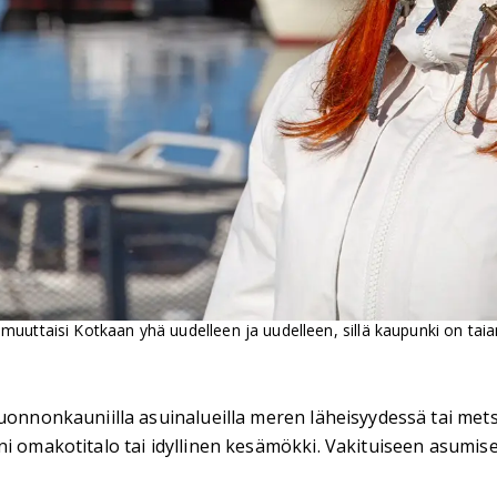
uuttaisi Kotkaan yhä uudelleen ja uudelleen, sillä kaupunki on taia
uonnonkauniilla asuinalueilla meren läheisyydessä tai mets
i omakotitalo tai idyllinen kesämökki. Vakituiseen asumiseen