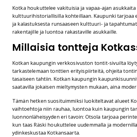
Kotka houkuttelee vakituisia ja vapaa-ajan asukkaita 
kulttuurihistoriallisilla kohteillaan. Kaupunki tarjoa
ja kalastuksesta runsaaseen kulttuuri- ja tapahtuma
rakentajille ja luontoa rakastaville asukkaille.
Millaisia tontteja Kotkas
Kotkan kaupungin verkkosivuston tontit-sivuilta löyty
tarkastelemaan tonttien erityispiirteitä, ohjeita ton
tasaiseen tahtiin. Kotkan kaupungin kaupunkisuunnitte
saatavilla jokaisen mieltymysten mukaan, aina modern
Tämän hetken suosituimmiksi luokiteltavat alueet Kot
vaihtoehtoja niin rauhaa, luontoa kuin kaupungin tarj
luonnonläheisyyden eri tavoin: Otsola tarjoaa peri
kun taas Räski houkuttelee uudemmalla ja modernill
ydinkeskustaa Kotkansaarta.