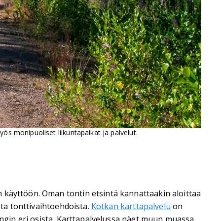
ös monipuoliset liikuntapaikat ja palvelut.
 käyttöön. Oman tontin etsintä kannattaakin aloittaa
ista tonttivaihtoehdoista.
Kotkan karttapalvelu
on
pungin eri osista. Karttapalvelussa näet muun muassa