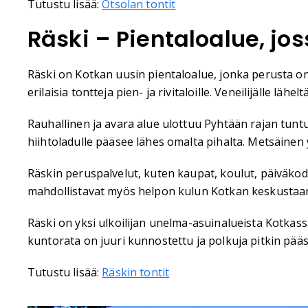
Tutustu lisää:
Otsolan tontit
Räski – Pientaloalue, jo
Räski on Kotkan uusin pientaloalue, jonka perusta on
erilaisia tontteja pien- ja rivitaloille. Veneilijälle lä
Rauhallinen ja avara alue ulottuu Pyhtään rajan tuntu
hiihtoladulle pääsee lähes omalta pihalta. Metsäine
Räskin peruspalvelut, kuten kaupat, koulut, päiväkodit
mahdollistavat myös helpon kulun Kotkan keskustaan.
Räski on yksi ulkoilijan unelma-asuinalueista Kotkas
kuntorata on juuri kunnostettu ja polkuja pitkin pää
Tutustu lisää:
Räskin tontit