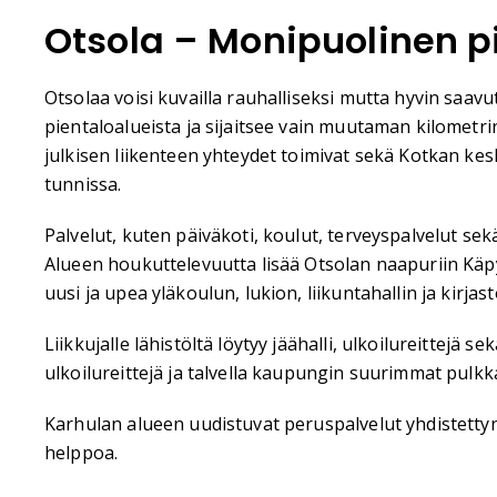
Otsola – Monipuolinen p
Otsolaa voisi kuvailla rauhalliseksi mutta hyvin saavu
pientaloalueista ja sijaitsee vain muutaman kilomet
julkisen liikenteen yhteydet toimivat sekä Kotkan k
tunnissa.
Palvelut, kuten päiväkoti, koulut, terveyspalvelut sek
Alueen houkuttelevuutta lisää Otsolan naapuriin Käp
uusi ja upea yläkoulun, lukion, liikuntahallin ja kirja
Liikkujalle lähistöltä löytyy jäähalli, ulkoilureittejä
ulkoilureittejä ja talvella kaupungin suurimmat pulk
Karhulan alueen uudistuvat peruspalvelut yhdistetty
helppoa.