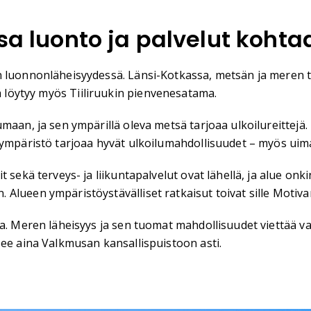
ssa luonto ja palvelut kohta
 luonnonläheisyydessä. Länsi-Kotkassa, metsän ja meren tun
heltä löytyy myös Tiiliruukin pienvenesatama.
maan, ja sen ympärillä oleva metsä tarjoaa ulkoilureittejä.
n ympäristö tarjoaa hyvät ulkoilumahdollisuudet – myös uim
 sekä terveys- ja liikuntapalvelut ovat lähellä, ja alue onk
 Alueen ympäristöystävälliset ratkaisut toivat sille Moti
sa. Meren läheisyys ja sen tuomat mahdollisuudet viettää 
see aina Valkmusan kansallispuistoon asti.