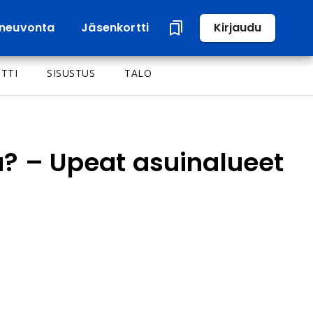
neuvonta
Jäsenkortti
Kirjaudu
TTI
SISUSTUS
TALO
sa? – Upeat asuinalueet