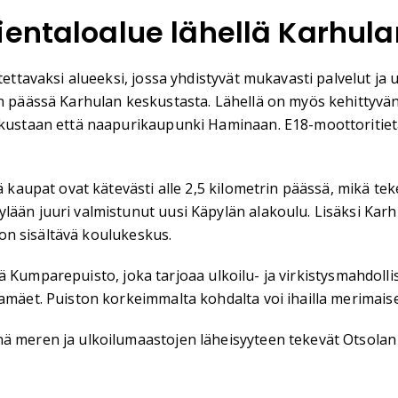
ientaloalue lähellä Karhul
tettavaksi alueeksi, jossa yhdistyvät mukavasti palvelut ja 
rin päässä Karhulan keskustasta. Lähellä on myös kehittyv
eskustaan että naapurikaupunki Haminaan. E18-moottoritiet
ä kaupat ovat kätevästi alle 2,5 kilometrin päässä, mikä tek
ylään juuri valmistunut uusi Käpylän alakoulu. Lisäksi K
ston sisältävä koulukeskus.
 sekä Kumparepuisto, joka tarjoaa ulkoilu- ja virkistysmahdo
kamäet. Puiston korkeimmalta kohdalta voi ihailla merimais
nä meren ja ulkoilumaastojen läheisyyteen tekevät Otsolan