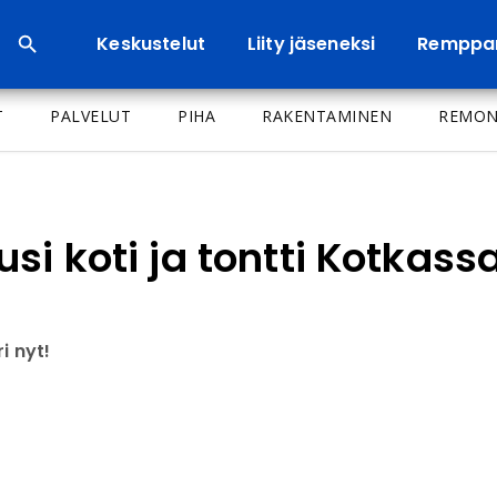
Keskustelut
Liity jäseneksi
Remppa
T
PALVELUT
PIHA
RAKENTAMINEN
REMON
si koti ja tontti Kotkas
i nyt!