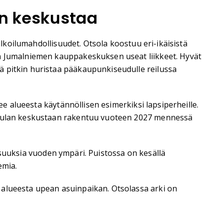
an keskustaa
ulkoilumahdollisuudet. Otsola koostuu eri-ikäisistä
än Jumalniemen kauppakeskuksen useat liikkeet. Hyvät
ä pitkin huristaa pääkaupunkiseudulle reilussa
ee alueesta käytännöllisen esimerkiksi lapsiperheille.
arhulan keskustaan rakentuu vuoteen 2027 mennessä
llisuuksia vuoden ympäri. Puistossa on kesällä
emia.
 alueesta upean asuinpaikan. Otsolassa arki on