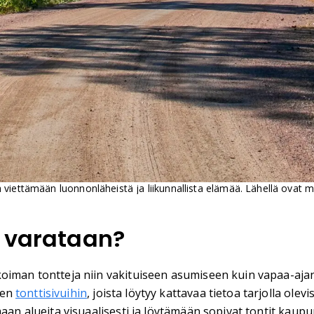
viettämään luonnonläheistä ja liikunnallista elämää. Lähellä ovat my
a varataan?
oiman tontteja niin vakituiseen asumiseen kuin vapaa-ajan
sen
tonttisivuihin
, joista löytyy kattavaa tietoa tarjolla olev
maan alueita visuaalisesti ja löytämään sopivat tontit kau