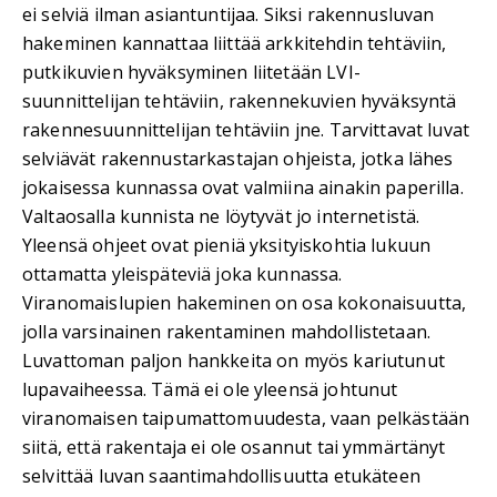
ei selviä ilman asiantuntijaa. Siksi rakennusluvan
hakeminen kannattaa liittää arkkitehdin tehtäviin,
putkikuvien hyväksyminen liitetään LVI-
suunnittelijan tehtäviin, rakennekuvien hyväksyntä
rakennesuunnittelijan tehtäviin jne. Tarvittavat luvat
selviävät rakennustarkastajan ohjeista, jotka lähes
jokaisessa kunnassa ovat valmiina ainakin paperilla.
Valtaosalla kunnista ne löytyvät jo internetistä.
Yleensä ohjeet ovat pieniä yksityiskohtia lukuun
ottamatta yleispäteviä joka kunnassa.
Viranomaislupien hakeminen on osa kokonaisuutta,
jolla varsinainen rakentaminen mahdollistetaan.
Luvattoman paljon hankkeita on myös kariutunut
lupavaiheessa. Tämä ei ole yleensä johtunut
viranomaisen taipumattomuudesta, vaan pelkästään
siitä, että rakentaja ei ole osannut tai ymmärtänyt
selvittää luvan saantimahdollisuutta etukäteen