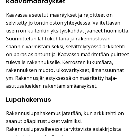
Kaavamääräykset
Kaavassa asetetut määräykset ja rajoitteet on
selvitetty jo tontin oston yhteydessä. Valitettavan
usein on kuitenkin yksityiskohdat jääneet huomiotta.
Suunnittelun lähtökohtana ja rakennusluvan
saannin varmistamiseksi, selvittelytyössä arkkitehti
on paras asiantuntija. Kaavassa määritetään puitteet
tulevalle rakennukselle. Kerrosten lukumäärä,
rakennuksen muoto, ulkoväritykset, ilmansuunnat
ym. Rakennusjärjestyksessä on määritetty haja-
asutusalueiden rakentamismääräykset.
Lupahakemus
Rakennuslupahakemus jätetään, kun arkkitehti on
saanut pääpiirustukset valmiiksi.
Rakennuslupavaiheessa tarvittavista asiakirjoista