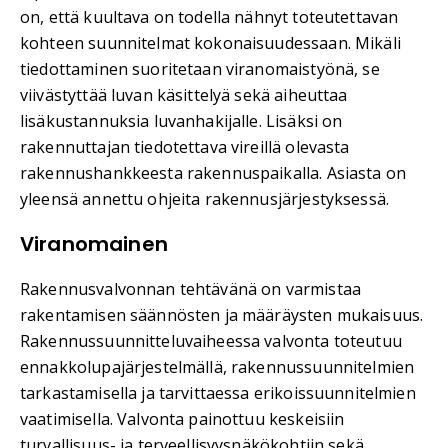
on, että kuultava on todella nähnyt toteutettavan
kohteen suunnitelmat kokonaisuudessaan. Mikäli
tiedottaminen suoritetaan viranomaistyönä, se
viivästyttää luvan käsittelyä sekä aiheuttaa
lisäkustannuksia luvanhakijalle. Lisäksi on
rakennuttajan tiedotettava vireillä olevasta
rakennushankkeesta rakennuspaikalla. Asiasta on
yleensä annettu ohjeita rakennusjärjestyksessä.
Viranomainen
Rakennusvalvonnan tehtävänä on varmistaa
rakentamisen säännösten ja määräysten mukaisuus.
Rakennussuunnitteluvaiheessa valvonta toteutuu
ennakkolupajärjestelmällä, rakennussuunnitelmien
tarkastamisella ja tarvittaessa erikoissuunnitelmien
vaatimisella. Valvonta painottuu keskeisiin
turvallisuus- ja terveellisyysnäkökohtiin sekä