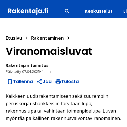
Keskustelut
L
SUOSITUIMMAT
ENERGIA
LVI
MATERIAALI
Etusivu
Rakentaminen
Viranomaisluvat
Rakentajan
toimitus
Päivitetty
07.04.2025
•
4 min
Tallenna
Jaa
Tulosta
Kaikkeen uudisrakentamiseen sekä suurempiin
peruskorjaushankkeisiin tarvitaan lupa;
rakennuslupa tai vähintään toimenpidelupa. Luvan
myöntää paikallinen rakennusvalvontaviranomainen.