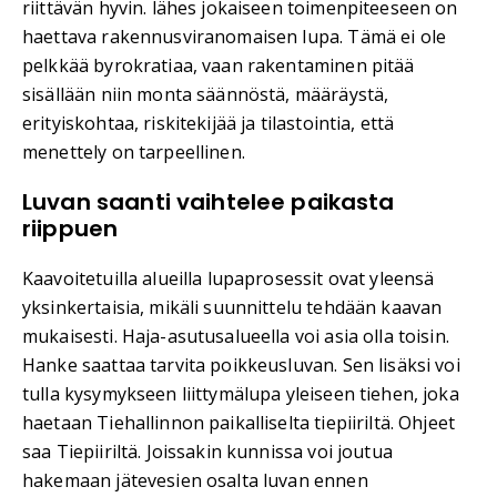
riittävän hyvin. lähes jokaiseen toimenpiteeseen on
haettava rakennusviranomaisen lupa. Tämä ei ole
pelkkää byrokratiaa, vaan rakentaminen pitää
sisällään niin monta säännöstä, määräystä,
erityiskohtaa, riskitekijää ja tilastointia, että
menettely on tarpeellinen.
Luvan saanti vaihtelee paikasta
riippuen
Kaavoitetuilla alueilla lupaprosessit ovat yleensä
yksinkertaisia, mikäli suunnittelu tehdään kaavan
mukaisesti. Haja-asutusalueella voi asia olla toisin.
Hanke saattaa tarvita poikkeusluvan. Sen lisäksi voi
tulla kysymykseen liittymälupa yleiseen tiehen, joka
haetaan Tiehallinnon paikalliselta tiepiiriltä. Ohjeet
saa Tiepiiriltä. Joissakin kunnissa voi joutua
hakemaan jätevesien osalta luvan ennen