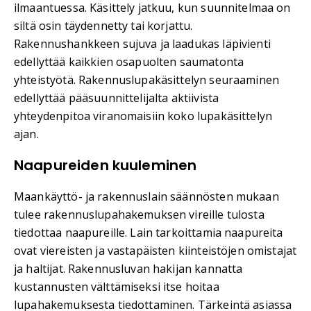
ilmaantuessa. Käsittely jatkuu, kun suunnitelmaa on
siltä osin täydennetty tai korjattu.
Rakennushankkeen sujuva ja laadukas läpivienti
edellyttää kaikkien osapuolten saumatonta
yhteistyötä. Rakennuslupakäsittelyn seuraaminen
edellyttää pääsuunnittelijalta aktiivista
yhteydenpitoa viranomaisiin koko lupakäsittelyn
ajan.
Naapureiden kuuleminen
Maankäyttö- ja rakennuslain säännösten mukaan
tulee rakennuslupahakemuksen vireille tulosta
tiedottaa naapureille. Lain tarkoittamia naapureita
ovat viereisten ja vastapäisten kiinteistöjen omistajat
ja haltijat. Rakennusluvan hakijan kannatta
kustannusten välttämiseksi itse hoitaa
lupahakemuksesta tiedottaminen. Tärkeintä asiassa