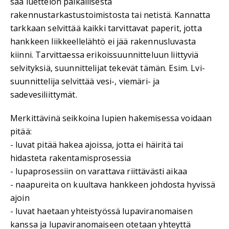
saa luettelon paikallisesta
rakennustarkastustoimistosta tai netistä. Kannatta
tarkkaan selvittää kaikki tarvittavat paperit, jotta
hankkeen liikkeellelähtö ei jää rakennusluvasta
kiinni. Tarvittaessa erikoissuunnitteluun liittyviä
selvityksiä, suunnittelijat tekevät tämän. Esim. Lvi-
suunnittelija selvittää vesi-, viemäri- ja
sadevesiliittymät.
Merkittävinä seikkoina lupien hakemisessa voidaan
pitää:
- luvat pitää hakea ajoissa, jotta ei häiritä tai
hidasteta rakentamisprosessia
- lupaprosessiin on varattava riittävästi aikaa
- naapureita on kuultava hankkeen johdosta hyvissä
ajoin
- luvat haetaan yhteistyössä lupaviranomaisen
kanssa ja lupaviranomaiseen otetaan yhteyttä