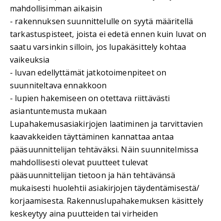
mahdollisimman aikaisin
- rakennuksen suunnittelulle on syytä määritellä
tarkastuspisteet, joista ei edetä ennen kuin luvat on
saatu varsinkin silloin, jos lupakäsittely kohtaa
vaikeuksia
- luvan edellyttämät jatkotoimenpiteet on
suunniteltava ennakkoon
- lupien hakemiseen on otettava riittävästi
asiantuntemusta mukaan
Lupahakemusasiakirjojen laatiminen ja tarvittavien
kaavakkeiden täyttäminen kannattaa antaa
pääsuunnittelijan tehtäväksi. Näin suunnitelmissa
mahdollisesti olevat puutteet tulevat
pääsuunnittelijan tietoon ja hän tehtävänsä
mukaisesti huolehtii asiakirjojen täydentämisestä/
korjaamisesta. Rakennuslupahakemuksen käsittely
keskeytyy aina puutteiden tai virheiden