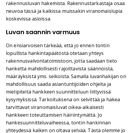
rakennusluvan hakemista. Rakennustarkastaja osaa
neuvoa tässä ja kaikissa muissakin viranomaislupia
koskevissa asioissa.
Luvan saannin varmuus
On ensiarvoisen tärkeää, että jo ennen tontin
lopullista hankintapäätöstä otetaan yhteys
rakennusvalvontatoimistoon, jotta saadaan tieto
hanketta mahdollisesti rajoittavista säännöistä,
määräyksistä yms. seikoista. Samalla luvanhakijan on
mahdollisuus saada asiantuntijoiden ohjeita ja
mielipiteitä hankkeen suunnitteluun liittyvissä
kysymyksissä. Tarkoituksena on selvittää ja hakea
tarvittavat viranomaisluvat oikea-aikaisesti
hankkeen toteuttamisen häiriintymättä. Jo
hankesuunnitteluvaiheessa, tontin hankinnan
yhteydessä kaiken on oltava selvää. Tästä olemme jo