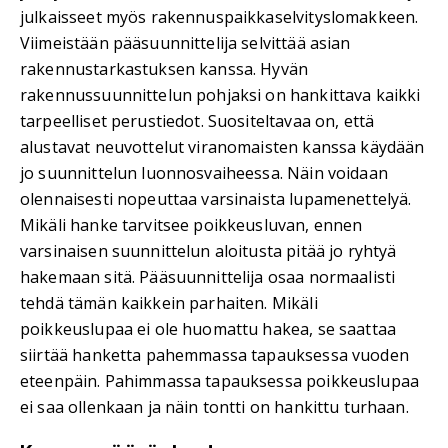
julkaisseet myös rakennuspaikkaselvityslomakkeen.
Viimeistään pääsuunnittelija selvittää asian
rakennustarkastuksen kanssa. Hyvän
rakennussuunnittelun pohjaksi on hankittava kaikki
tarpeelliset perustiedot. Suositeltavaa on, että
alustavat neuvottelut viranomaisten kanssa käydään
jo suunnittelun luonnosvaiheessa. Näin voidaan
olennaisesti nopeuttaa varsinaista lupamenettelyä.
Mikäli hanke tarvitsee poikkeusluvan, ennen
varsinaisen suunnittelun aloitusta pitää jo ryhtyä
hakemaan sitä. Pääsuunnittelija osaa normaalisti
tehdä tämän kaikkein parhaiten. Mikäli
poikkeuslupaa ei ole huomattu hakea, se saattaa
siirtää hanketta pahemmassa tapauksessa vuoden
eteenpäin. Pahimmassa tapauksessa poikkeuslupaa
ei saa ollenkaan ja näin tontti on hankittu turhaan.