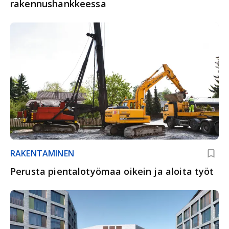
rakennushankkeessa
RAKENTAMINEN
Perusta pientalotyömaa oikein ja aloita työt