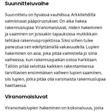
Suunnitteluvaihe
Suunnittelu on hyvässä vauhdissa. Arkkitehdiltä
valmistuvat pääpiirustukset. On aika hakea
rakennuslupaa. Viranomaisluvat, niiden hakeminen
ja saaminen on joissakin tapauksissa mutkikkain
tehtävä rakennusprojektissa. Siksi siihen tulee
paneutua sen edellyttämällä vakavuudella. Lupien
hakeminen on asia, joka pitää valmistella jo siinä
vaiheessa, kun rakennuspaikan ostoa harkitaan.
Tällöin pitää selvittää kaikkien rakentamisessa
tarvittavien ensimmäisen vaiheen lupien saaminen,
siis lupien, jotka pitää olla varsinaista rakennuslupaa
haettaessa.
Viranomaisluvat
Viranomaislupien hakeminen on kokonaisuus, josta