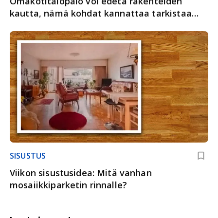
Omakotitalopalo voi edetä rakenteiden
kautta, nämä kohdat kannattaa tarkistaa
ajoissa
SISUSTUS
Viikon sisustusidea: Mitä vanhan
mosaiikkiparketin rinnalle?