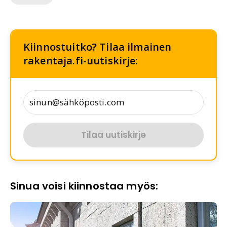
Kiinnostuitko? Tilaa ilmainen
rakentaja.fi-uutiskirje:
Tilaa uutiskirje
Sinua voisi kiinnostaa myös: