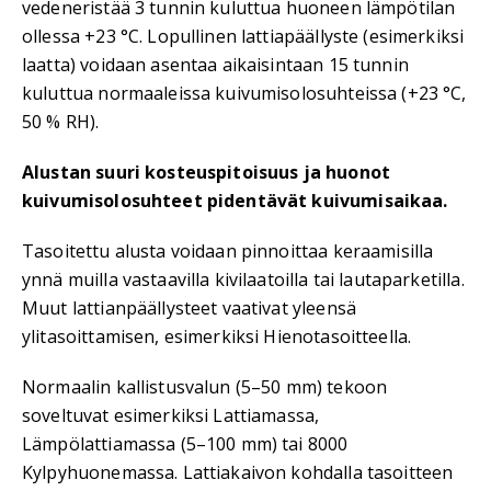
vedeneristää 3 tunnin kuluttua huoneen lämpötilan
ollessa +23 °C. Lopullinen lattiapäällyste (esimerkiksi
laatta) voidaan asentaa aikaisintaan 15 tunnin
kuluttua normaaleissa kuivumisolosuhteissa (+23 °C,
50 % RH).
Alustan suuri kosteuspitoisuus ja huonot
kuivumisolosuhteet pidentävät kuivumisaikaa.
Tasoitettu alusta voidaan pinnoittaa keraamisilla
ynnä muilla vastaavilla kivilaatoilla tai lautaparketilla.
Muut lattianpäällysteet vaativat yleensä
ylitasoittamisen, esimerkiksi Hienotasoitteella.
Normaalin kallistusvalun (5–50 mm) tekoon
soveltuvat esimerkiksi Lattiamassa,
Lämpölattiamassa (5–100 mm) tai 8000
Kylpyhuonemassa. Lattiakaivon kohdalla tasoitteen