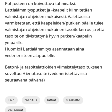
Pohjusteen on kuivuttava tahmeaksi.
Lattialämmitysputket ja -kaapelit kiinnitetään
valmistajan ohjeiden mukaisesti. Valettaessa
varmistetaan, että kaapeleiden/putkien päälle tulee
valmistajan ohjeiden mukainen tasoitekerros ja että
tasoite on tiivistettynä hyvin putken/kaapelin
ympärille.
Huomioi! Lattialämmitys asennetaan aina
vedeneristeen alapuolelle.
Betoni- ja tasoitelattioiden viimeistelytasoitukseen
soveltuu Hienotasoite (vedeneristettävissä
seuraavana päivänä).
Talo
tasoitus
lattiat
sisäkatto
väliseinät