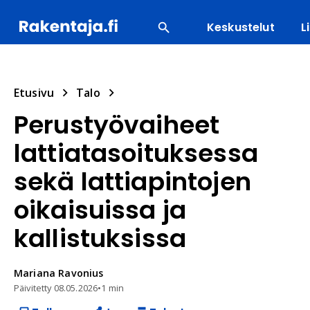
Keskustelut
L
SUOSITUIMMAT
ENERGIA
LVI
MATERIAALI
Etusivu
Talo
Perustyövaiheet
lattiatasoituksessa
sekä lattiapintojen
oikaisuissa ja
kallistuksissa
Mariana
Ravonius
Päivitetty
08.05.2026
•
1 min