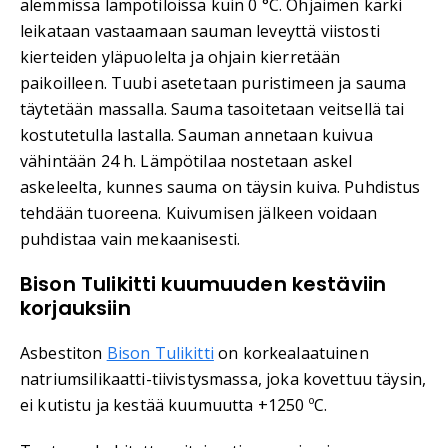
alemmissa lämpötiloissa kuin 0 °C. Ohjaimen kärki
leikataan vastaamaan sauman leveyttä viistosti
kierteiden yläpuolelta ja ohjain kierretään
paikoilleen. Tuubi asetetaan puristimeen ja sauma
täytetään massalla. Sauma tasoitetaan veitsellä tai
kostutetulla lastalla. Sauman annetaan kuivua
vähintään 24 h. Lämpötilaa nostetaan askel
askeleelta, kunnes sauma on täysin kuiva. Puhdistus
tehdään tuoreena. Kuivumisen jälkeen voidaan
puhdistaa vain mekaanisesti.
Bison Tulikitti kuumuuden kestäviin
korjauksiin
Asbestiton
Bison Tulikitti
on korkealaatuinen
natriumsilikaatti-tiivistysmassa, joka kovettuu täysin,
ei kutistu ja kestää kuumuutta +1250 ºC.