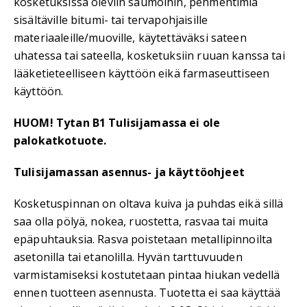
kosketuksissa oleviin saumoihin, pehmentimiä
sisältäville bitumi- tai tervapohjaisille
materiaaleille/muoville, käytettäväksi sateen
uhatessa tai sateella, kosketuksiin ruuan kanssa tai
lääketieteelliseen käyttöön eikä farmaseuttiseen
käyttöön.
HUOM! Tytan B1 Tulisijamassa ei ole
palokatkotuote.
Tulisijamassan asennus- ja käyttöohjeet
Kosketuspinnan on oltava kuiva ja puhdas eikä sillä
saa olla pölyä, nokea, ruostetta, rasvaa tai muita
epäpuhtauksia. Rasva poistetaan metallipinnoilta
asetonilla tai etanolilla. Hyvän tarttuvuuden
varmistamiseksi kostutetaan pintaa hiukan vedellä
ennen tuotteen asennusta. Tuotetta ei saa käyttää