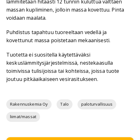
lämmitetään hitaasti 12 tunnin kuluttua välttäen
massan kupliminen, jolloin massa kovettuu. Pinta
voidaan maalata.
Puhdistus tapahtuu tuoreeltaan vedellä ja
kovettunut massa poistetaan mekaanisesti.
Tuotetta ei suositella käytettäväksi
keskuslämmitysjärjestelmissä, nestekaasulla
toimivissa tulisijoissa tai kohteissa, joissa tuote
joutuu pitkäaikaiseen vesirasitukseen.
Rakennuskemia Oy
Talo
paloturvallisuus
liimat/massat