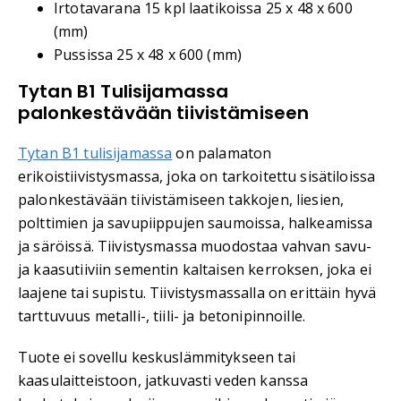
Irtotavarana 15 kpl laatikoissa 25 x 48 x 600
(mm)
Pussissa 25 x 48 x 600 (mm)
Tytan B1 Tulisijamassa
palonkestävään tiivistämiseen
Tytan B1 tulisijamassa
on palamaton
erikoistiivistysmassa, joka on tarkoitettu sisätiloissa
palonkestävään tiivistämiseen takkojen, liesien,
polttimien ja savupiippujen saumoissa, halkeamissa
ja säröissä. Tiivistysmassa muodostaa vahvan savu-
ja kaasutiiviin sementin kaltaisen kerroksen, joka ei
laajene tai supistu. Tiivistysmassalla on erittäin hyvä
tarttuvuus metalli-, tiili- ja betonipinnoille.
Tuote ei sovellu keskuslämmitykseen tai
kaasulaitteistoon, jatkuvasti veden kanssa