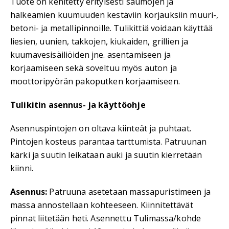
Tuote on kehitetty erityisesti saumojen ja
halkeamien kuumuuden kestäviin korjauksiin muuri-,
betoni- ja metallipinnoille. Tulikittiä voidaan käyttää
liesien, uunien, takkojen, kiukaiden, grillien ja
kuumavesisäiliöiden jne. asentamiseen ja
korjaamiseen sekä soveltuu myös auton ja
moottoripyörän pakoputken korjaamiseen.
Tulikitin asennus- ja käyttöohje
Asennuspintojen on oltava kiinteät ja puhtaat.
Pintojen kosteus parantaa tarttumista. Patruunan
kärki ja suutin leikataan auki ja suutin kierretään
kiinni.
Asennus:
Patruuna asetetaan massapuristimeen ja
massa annostellaan kohteeseen. Kiinnitettävät
pinnat liitetään heti. Asennettu Tulimassa/kohde