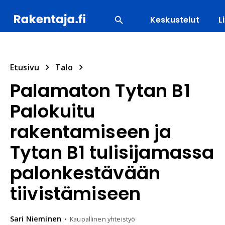
Keskustelut
L
SUOSITUIMMAT
ENERGIA
LVI
MATERIAALI
Etusivu
Talo
Palamaton Tytan B1
Palokuitu
rakentamiseen ja
Tytan B1 tulisijamassa
palonkestävään
tiivistämiseen
Sari
Nieminen
Kaupallinen yhteistyö