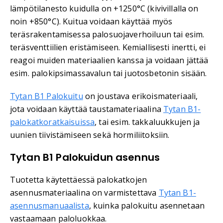
lämpötilanesto kuidulla on +1250°C (kivivillalla on
noin +850°C). Kuitua voidaan käyttää myös
teräsrakentamisessa palosuojaverhoiluun tai esim.
teräsventtiilien eristämiseen. Kemiallisesti inertti, ei
reagoi muiden materiaalien kanssa ja voidaan jättää
esim. palokipsimassavalun tai juotosbetonin sisään.
Tytan B1 Palokuitu
on joustava erikoismateriaali,
jota voidaan käyttää taustamateriaalina
Tytan B1-
palokatkoratkaisuissa
, tai esim. takkaluukkujen ja
uunien tiivistämiseen sekä hormiliitoksiin.
Tytan B1 Palokuidun asennus
Tuotetta käytettäessä palokatkojen
asennusmateriaalina on varmistettava
Tytan B1-
asennusmanuaalista
, kuinka palokuitu asennetaan
vastaamaan paloluokkaa.