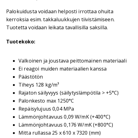
Palokuidusta voidaan helposti irrottaa ohuita
kerroksia esim. takkaluukkujen tiivistämiseen.
Tuotetta voidaan leikata tavallisilla saksilla.
Tuotekoko:
Valkoinen ja joustava peittomainen materiaali
Ei reagoi muiden materiaalien kanssa
Päästötön
Tiheys 128 kg/m³
Rajaton säilyvyys (säilytyslämpötila > +5°C)
Palonkesto max 1250°C
Repäisylujuus 0,04 MPa
Lämmönjohtavuus 0,09 W/mK (+400°C)
Lämmönjohtavuus 0,176 W/mK (+800°C)
Mitta rullassa 25 x 610 x 7320 (mm)