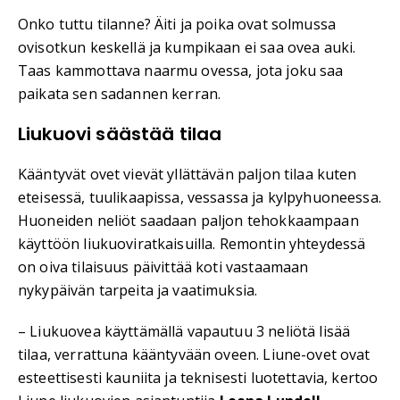
Onko tuttu tilanne? Äiti ja poika ovat solmussa
ovisotkun keskellä ja kumpikaan ei saa ovea auki.
Taas kammottava naarmu ovessa, jota joku saa
paikata sen sadannen kerran.
Liukuovi säästää tilaa
Kääntyvät ovet vievät yllättävän paljon tilaa kuten
eteisessä, tuulikaapissa, vessassa ja kylpyhuoneessa.
Huoneiden neliöt saadaan paljon tehokkaampaan
käyttöön liukuoviratkaisuilla. Remontin yhteydessä
on oiva tilaisuus päivittää koti vastaamaan
nykypäivän tarpeita ja vaatimuksia.
– Liukuovea käyttämällä vapautuu 3 neliötä lisää
tilaa, verrattuna kääntyvään oveen. Liune-ovet ovat
esteettisesti kauniita ja teknisesti luotettavia, kertoo