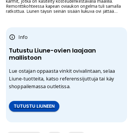
karmit, jotka on käsitelty kosteudenkestävällä maalilla.
Remonttikohteessa kapean oviaukon ongelma tuli samalla
ratkottua. Liunen täysin seinän sisään liukuva ovi jättää
minimissään 61 senttiä leveän kulkuaukon käyttöön.
Info
Tutustu Liune-ovien laajaan
mallistoon
Lue ostajan oppaasta vinkit ovivalintaan, selaa
Liune-tuotteita, katso referenssijuttuja tai käy
shoppailemassa outletissa.
TUTUSTU LIUNEEN