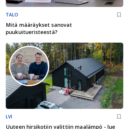
TALO
Mitä määräykset sanovat
puukuitueristeestä?
LVI
Uuteen hirsikotiin valittiin maalämpö - lue