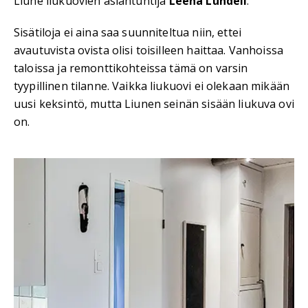
Liune liukuovien asiantuntija
Leena Lundell
.
Sisätiloja ei aina saa suunniteltua niin, ettei
avautuvista ovista olisi toisilleen haittaa. Vanhoissa
taloissa ja remonttikohteissa tämä on varsin
tyypillinen tilanne. Vaikka liukuovi ei olekaan mikään
uusi keksintö, mutta Liunen seinän sisään liukuva ovi
on.