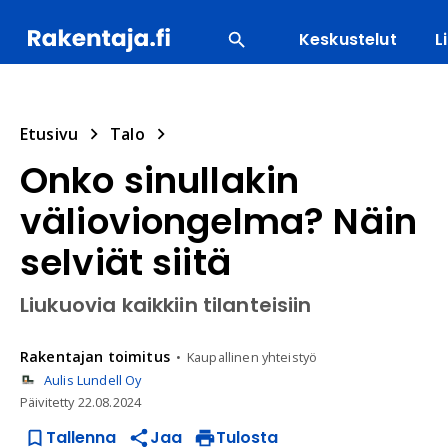
Keskustelut
L
SUOSITUIMMAT
ENERGIA
LVI
MATERIAALI
Etusivu
Talo
Onko sinullakin
välioviongelma? Näin
selviät siitä
Liukuovia kaikkiin tilanteisiin
Rakentajan
toimitus
Kaupallinen yhteistyö
Aulis Lundell Oy
Päivitetty
22.08.2024
Tallenna
Jaa
Tulosta