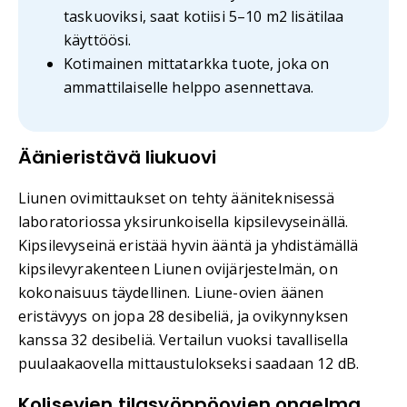
taskuoviksi, saat kotiisi 5–10 m2 lisätilaa
käyttöösi.
Kotimainen mittatarkka tuote, joka on
ammattilaiselle helppo asennettava.
Äänieristävä liukuovi
Liunen ovimittaukset on tehty ääniteknisessä
laboratoriossa yksirunkoisella kipsilevyseinällä.
Kipsilevyseinä eristää hyvin ääntä ja yhdistämällä
kipsilevyrakenteen Liunen ovijärjestelmän, on
kokonaisuus täydellinen. Liune-ovien äänen
eristävyys on jopa 28 desibeliä, ja ovikynnyksen
kanssa 32 desibeliä. Vertailun vuoksi tavallisella
puulaakaovella mittaustulokseksi saadaan 12 dB.
Kolisevien tilasyöppöovien ongelma