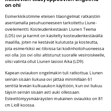
on ohi
Esimerkkikotimme eteisen tilaongelmat ratkaistiin
asentamalla pesuhuoneeseen tarkoitettu Liune-
ovielementti. Kosteudenkestävän Liunen Teema
(LD5) ovi ja karmit on käsitelty kosteudenkestävällä
maalilla, joten ne kestävät kulutusta ja kosteutta,
jota esimerkiksi wc-tiloissa tai kodinhoitohuoneessa
voi olla. Jos ovi olisi altistunut suoralle vesiroiskeelle,
olisi valinta ollut Liunen lasiovi Aika (LD9).
Kapean oviaukon ongelmakin tuli ratkottua. Liunen
seinän sisään liukuva ovi jättää minimillään 61
senttiä leveän kulkuaukon käyttöön, kun ovi liukuu
täysin seinän sisään asti auki ollessaan.
Esteettömyysmääräysten mukainen oviaukko on 81
cm Lio8 koossa.