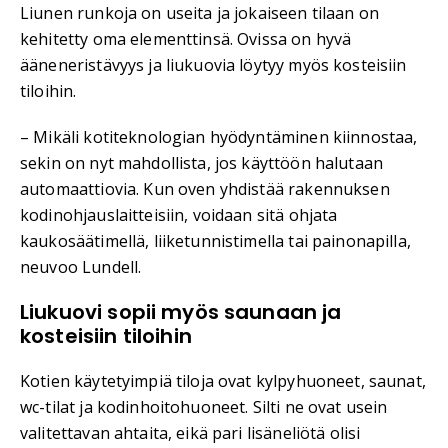
Liunen runkoja on useita ja jokaiseen tilaan on
kehitetty oma elementtinsä. Ovissa on hyvä
ääneneristävyys ja liukuovia löytyy myös kosteisiin
tiloihin.
– Mikäli kotiteknologian hyödyntäminen kiinnostaa,
sekin on nyt mahdollista, jos käyttöön halutaan
automaattiovia. Kun oven yhdistää rakennuksen
kodinohjauslaitteisiin, voidaan sitä ohjata
kaukosäätimellä, liiketunnistimella tai painonapilla,
neuvoo Lundell.
Liukuovi sopii myös saunaan ja
kosteisiin tiloihin
Kotien käytetyimpiä tiloja ovat kylpyhuoneet, saunat,
wc-tilat ja kodinhoitohuoneet. Silti ne ovat usein
valitettavan ahtaita, eikä pari lisäneliötä olisi