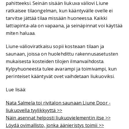
pahitteeksi. Seinän sisään liukuva väliovi Liune
ratkaisee tilaongelman, kun kääntyvälle ovelle ei
tarvitse jättää tilaa missään huoneessa. Kaikki
lattiapinta-ala on vapaana, ja seinäpinnat voi käyttää
miten haluaa.
Liune-välioviratkaisu sopii kosteaan tilaan ja
saunaan, joissa on huolehdittu rakennusasetusten
mukaisesta kosteiden tilojen ilmanvaihdosta.
Kylpyhuoneesta tulee avarampi ja toimivampi, kun
perinteiset kääntyvät ovet vaihdetaan liukuoviksi.
Lue lisää:
Nata Salmela toi rivitalon saunaan Liune Door -
liukuovella tyylikkyyttä >>
Näin asennat helposti liukuovielementin itse >>
Löydä ovimallisto, jonka äänieristys toimii >>