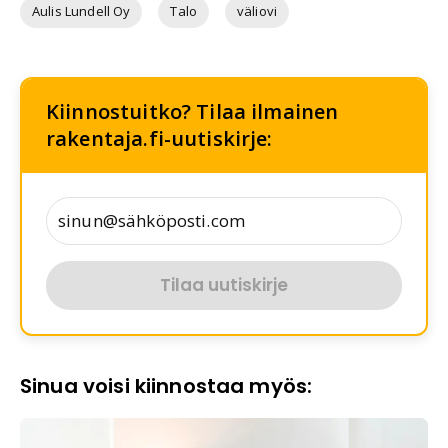
Aulis Lundell Oy
Talo
väliovi
Kiinnostuitko? Tilaa ilmainen
rakentaja.fi-uutiskirje:
Tilaa uutiskirje
Sinua voisi kiinnostaa myös: