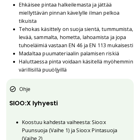
Ehkäisee pintaa halkeilemasta ja jättää
miellyttävän pinnan kävelylle ilman pelkoa
tikuista
Tehokas käsittely on suoja sientä, tummumista,
levää, sammalta, hometta, lahoamista ja jopa
tuhoeläimiä vastaan EN 46 ja EN 113 mukaisesti
Madaltaa puumateriaalin palamisen riskiä
Haluttaessa pinta voidaan käsitellä myöhemmin
värillisillä puuöljyillä
Ohje
SIOO:X lyhyesti
Koostuu kahdesta vaiheesta: Sioo:x
Puunsuoja (Vaihe 1) ja Sioo:x Pintasuoja
(Vaihe 2)