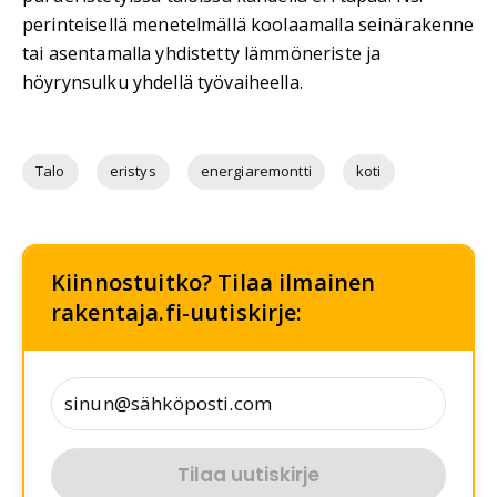
perinteisellä menetelmällä koolaamalla seinärakenne
tai asentamalla yhdistetty lämmöneriste ja
höyrynsulku yhdellä työvaiheella.
Talo
eristys
energiaremontti
koti
Kiinnostuitko? Tilaa ilmainen
rakentaja.fi-uutiskirje:
Tilaa uutiskirje