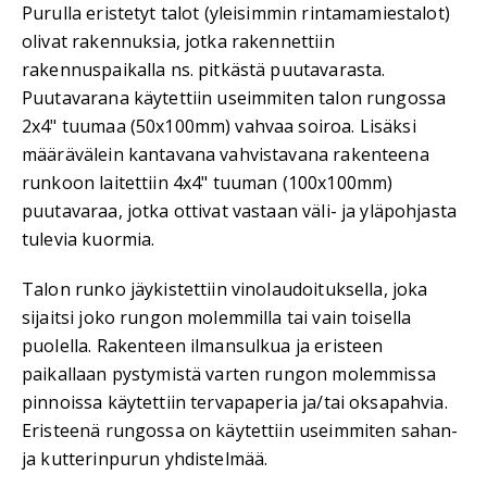
Purulla eristetyt talot (yleisimmin rintamamiestalot)
olivat rakennuksia, jotka rakennettiin
rakennuspaikalla ns. pitkästä puutavarasta.
Puutavarana käytettiin useimmiten talon rungossa
2x4" tuumaa (50x100mm) vahvaa soiroa. Lisäksi
määrävälein kantavana vahvistavana rakenteena
runkoon laitettiin 4x4" tuuman (100x100mm)
puutavaraa, jotka ottivat vastaan väli- ja yläpohjasta
tulevia kuormia.
Talon runko jäykistettiin vinolaudoituksella, joka
sijaitsi joko rungon molemmilla tai vain toisella
puolella. Rakenteen ilmansulkua ja eristeen
paikallaan pystymistä varten rungon molemmissa
pinnoissa käytettiin tervapaperia ja/tai oksapahvia.
Eristeenä rungossa on käytettiin useimmiten sahan-
ja kutterinpurun yhdistelmää.