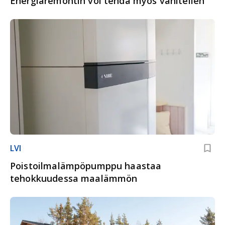
Energiaremontin voi tehdä myös vähitellen
LVI
Poistoilmalämpöpumppu haastaa
tehokkuudessa maalämmön