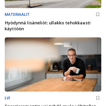
MATERIAALIT
Hyödynnä lisäneliöt: ullakko tehokkaasti
käyttöön
LVI