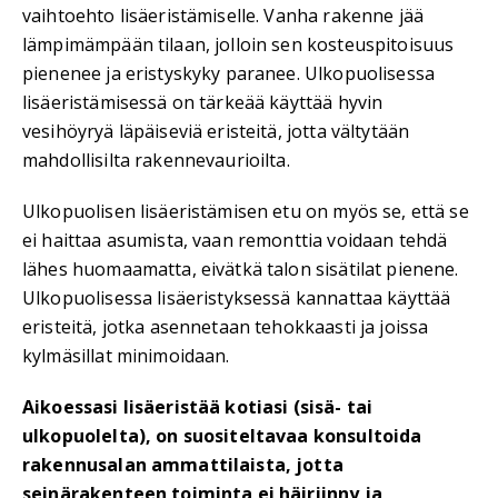
vaihtoehto lisäeristämiselle. Vanha rakenne jää
lämpimämpään tilaan, jolloin sen kosteuspitoisuus
pienenee ja eristyskyky paranee. Ulkopuolisessa
lisäeristämisessä on tärkeää käyttää hyvin
vesihöyryä läpäiseviä eristeitä, jotta vältytään
mahdollisilta rakennevaurioilta.
Ulkopuolisen lisäeristämisen etu on myös se, että se
ei haittaa asumista, vaan remonttia voidaan tehdä
lähes huomaamatta, eivätkä talon sisätilat pienene.
Ulkopuolisessa lisäeristyksessä kannattaa käyttää
eristeitä, jotka asennetaan tehokkaasti ja joissa
kylmäsillat minimoidaan.
Aikoessasi lisäeristää kotiasi (sisä- tai
ulkopuolelta), on suositeltavaa konsultoida
rakennusalan ammattilaista, jotta
seinärakenteen toiminta ei häiriinny ja