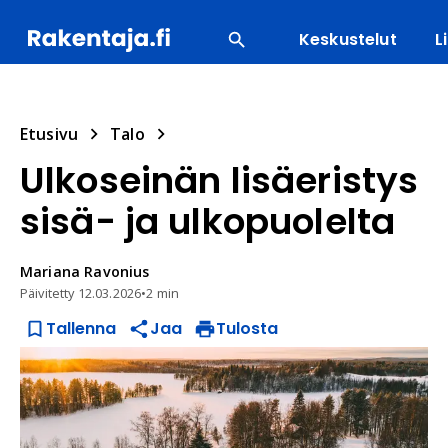
Keskustelut
L
SUOSITUIMMAT
ENERGIA
LVI
MATERIAALI
Etusivu
Talo
Ulkoseinän lisäeristys
sisä- ja ulkopuolelta
Mariana
Ravonius
Päivitetty
12.03.2026
•
2 min
Tallenna
Jaa
Tulosta