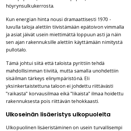
höyrynsulkukerrosta.
Kun energian hinta nousi dramaattisesti 1970 -
luvulla taloja alettiin tiivistämään epätoivon vimmalla
ja asiat jäivät usein miettimättä loppuun asti ja näin
sen ajan rakennuksille alettiin käyttämään nimitystä
pullotalo.
Tämä johtui siitä että taloista pyrittiin tehdä
mahdollisimman tiiviitä, mutta samalla unohdettiin
sisäilman tärkeys elinympäristönä. Eli
yksinkertaistettuna taloon ei johdettu riittävästi
"raikasta" korvausilmaa eikä "likaista" ilmaa hoidettu
rakennuksesta pois riittävän tehokkaasti.
Ulkoseinän lisäeristys ulkopuolelta
Ulkopuolinen lisäeristäminen on usein turvallisempi