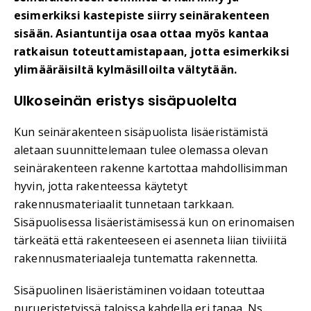
esimerkiksi kastepiste siirry seinärakenteen
sisään. Asiantuntija osaa ottaa myös kantaa
ratkaisun toteuttamistapaan, jotta esimerkiksi
ylimääräisiltä kylmäsilloilta vältytään.
Ulkoseinän eristys sisäpuolelta
Kun seinärakenteen sisäpuolista lisäeristämistä
aletaan suunnittelemaan tulee olemassa olevan
seinärakenteen rakenne kartottaa mahdollisimman
hyvin, jotta rakenteessa käytetyt
rakennusmateriaalit tunnetaan tarkkaan.
Sisäpuolisessa lisäeristämisessä kun on erinomaisen
tärkeätä että rakenteeseen ei asenneta liian tiiviiitä
rakennusmateriaaleja tuntematta rakennetta.
Sisäpuolinen lisäeristäminen voidaan toteuttaa
purueristetyissä taloissa kahdella eri tapaa. Ns.