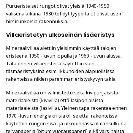
Purueristeiset rungot olivat yleisiä 1940-1950
välisenä aikana. 1930 tehdyt tyyppitalot olivat usein
hirsirunkoisia rakennuksia.
Villaeristetyn ulkoseinän lisäeristys
Mineraalivillaa alettiin yleisimmin käyttää talojen
eristeenä 1950 -luvun lopulla ja 1960 -luvun alussa.
Tätä ennen villaeristeitä käytettiin vain
täsmäeristyksinä esim. ikkunoiden alapuolisissa
rakenteissa niiden paremman eristyskyvyn takia.
Mineraalivillaa on valmistettu sekä kivipohjaisista
materiaaleista (kivivilla) että lasipohjaisista
materiaaleista (lasivilla). Yleinen tapa rakentaa ennen
1970 -luvun energiakriisiä oli se että, rakenteissa
käytettiin rungon sisä- ja ulkopinnassa ilmansulkuna
tervapaperia (bitumivuorauspaperi) eikä varsinaista