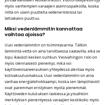
johtaa kalliiseen vesivahinkoon. Vuotoriskejä esiintyy
myös vanhempien varaajien asennuspaikoilla, koska
niillä on usein puutteita vedeneristeissä tai
lattiakaivo puuttuu.
Miksi vedenlämmitin kannattaa
vaihtaa ajoissa?
Uusi vedenlämmitin on toimintavarma. Tällöin
lämmintä vettä on aina tarvittaessa saatavilla, eikä se
lopu ikävästi kesken suihkun. Vesivahingon riski on
myös olennaisesti pienempi, mikä voi
käyttövesisaneerauksen yhteydessä alentaa myös
kotivakuutusmaksua. Uusi vedenlämmitin on aina
vanhaa energiatehokkaampi, koska sen lämpöhäviöt
ovat paremman eristyksen myötä pienemmät.
Käyttöveden kulutuksen laskiessa ja yösähkön
merkityksen pienentyessä varaajien keskikoko myös