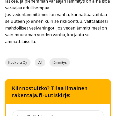
laskee, ja pienemmän varaajan lämmitys on aina isoa
varaajaa edullisempaa.
Jos vedenlämmittimesi on vanha, kannattaa vaihtaa
se uuteen jo ennen kuin se rikkoontuu, välttääksesi
mahdolliset vesivahingot. Jos vedenlämmittimesi on
vain muutaman vuoden vanha, korjauta se
ammattilaisella.
Kaukora Oy
LVI
lämmitys
Kiinnostuitko? Tilaa ilmainen
rakentaja.fi-uutiskirje: