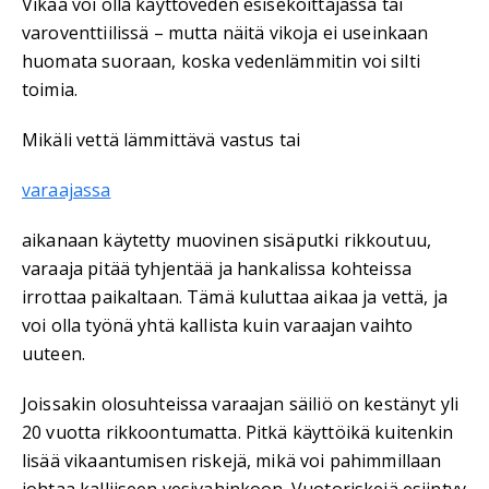
Vikaa voi olla käyttöveden esisekoittajassa tai
varoventtiilissä – mutta näitä vikoja ei useinkaan
huomata suoraan, koska vedenlämmitin voi silti
toimia.
Mikäli vettä lämmittävä vastus tai
varaajassa
aikanaan käytetty muovinen sisäputki rikkoutuu,
varaaja pitää tyhjentää ja hankalissa kohteissa
irrottaa paikaltaan. Tämä kuluttaa aikaa ja vettä, ja
voi olla työnä yhtä kallista kuin varaajan vaihto
uuteen.
Joissakin olosuhteissa varaajan säiliö on kestänyt yli
20 vuotta rikkoontumatta. Pitkä käyttöikä kuitenkin
lisää vikaantumisen riskejä, mikä voi pahimmillaan