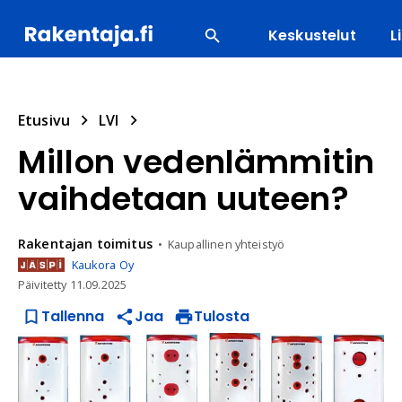
Keskustelut
L
SUOSITUIMMAT
ENERGIA
LVI
MATERIAALI
Etusivu
LVI
Millon vedenlämmitin
vaihdetaan uuteen?
Rakentajan
toimitus
Kaupallinen yhteistyö
Kaukora Oy
Päivitetty
11.09.2025
Tallenna
Jaa
Tulosta