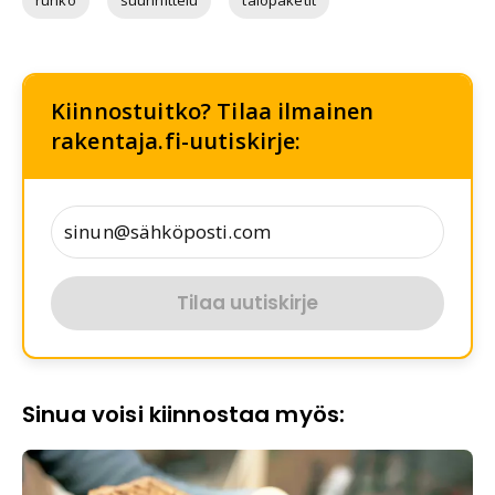
runko
suunnittelu
talopaketit
Kiinnostuitko? Tilaa ilmainen
rakentaja.fi-uutiskirje:
Tilaa uutiskirje
Sinua voisi kiinnostaa myös: