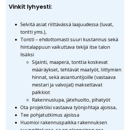
Vinkit lyhyesti:
Selvitä asiat riittävässä laajuudessa (luvat,
tontti yms.),
Tontti – ehdottomasti suuri kustannus sekä
hintalappuun vaikuttava tekijä itse talon
lisäksi
Sijainti, maaperä, tonttia koskevat
määräykset, tehtävät maatyöt, liittymien
hinnat, sekä asiantuntijoille (vastaava
mestari ja valvojat) maksettavat
palkkiot
Rakennuslupa, jätehuolto, pihatyöt
Ota projektiisi vastaava työnjohtaja ajoissa,
Tee pohjatutkimus ajoissa
Huomioi rakennuspaikka rakennuksen
suunnittelussa, se on olennainen osa