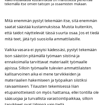
tekemällä itse omien taitojen ja osaamisten mukaan.
Mitä enemmän pystyt tekemään itse, sitä enemmän
saatat säästää kustannuksissa. Muista kuitenkin,
että taidot näyttelevät tässä suurta osaa. Jos et tiedä
mitä teet, jätä työ suosiolla ammattilaisille.
Vaikka vasara ei pysyisi kädessäsi, pystyt tekemään
ison säästön pitämällä työmaan siistinä ja
ennakoimalla tarvittavat materiaalit työmaalle
ajoissa. Silloin työmaalle tulevien ammattilaisten
kallisarvoinen aika ei mene tarvikkeiden ja
materiaalien hakemiseen ja työpaikan siistiksi
raivaamiseen. Tilausten tekemisessä liian
etupainotteisesti on myös haittansa, ellei tontilla ole
sääsuojaa ja turvallista varastointipaikkaa, silloin
tarvikkeet ovat lähinnä vain tiellä.