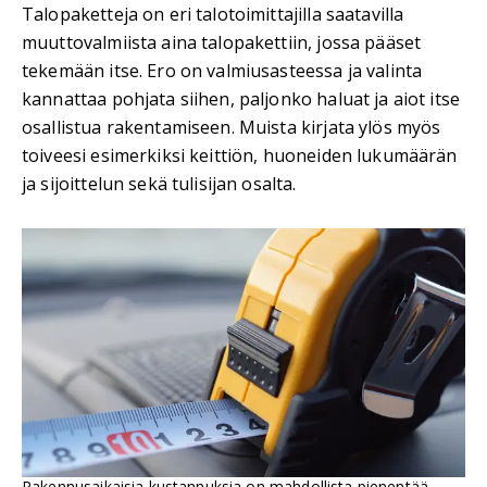
Talopaketteja on eri talotoimittajilla saatavilla
muuttovalmiista aina talopakettiin, jossa pääset
tekemään itse. Ero on valmiusasteessa ja valinta
kannattaa pohjata siihen, paljonko haluat ja aiot itse
osallistua rakentamiseen. Muista kirjata ylös myös
toiveesi esimerkiksi keittiön, huoneiden lukumäärän
ja sijoittelun sekä tulisijan osalta.
Rakennusaikaisia kustannuksia on mahdollista pienentää