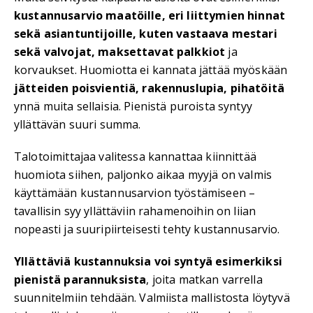
kustannusarvio maatöille, eri liittymien hinnat
sekä asiantuntijoille, kuten vastaava mestari
sekä valvojat, maksettavat palkkiot
ja
korvaukset. Huomiotta ei kannata jättää myöskään
jätteiden poisvientiä, rakennuslupia, pihatöitä
ynnä muita sellaisia. Pienistä puroista syntyy
yllättävän suuri summa.
Talotoimittajaa valitessa kannattaa kiinnittää
huomiota siihen, paljonko aikaa myyjä on valmis
käyttämään kustannusarvion työstämiseen –
tavallisin syy yllättäviin rahamenoihin on liian
nopeasti ja suuripiirteisesti tehty kustannusarvio.
Yllättäviä kustannuksia voi syntyä esimerkiksi
pienistä parannuksista
, joita matkan varrella
suunnitelmiin tehdään. Valmiista mallistosta löytyvä