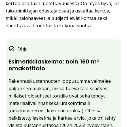
kertoo osaltaan luotettavuudesta. On myös hyvä, jos
talotoimittajan edustaja osaa ja uskaltaa kertoa,
mikäli talohaaveet ja budjetti eivät kohtaa sekä
ehdottaa vaihtoehtoista kokonaisuutta.
Ohje
Esimerkkilaskelma: noin 160 m²
omakotitalo
Rakennuskustannusten loppusumma vaihtelee
paljon sen mukaan, missä tuleva talo sijaitsee,
millaiset olosuhteet tontilla ovat sekä tehdyt
materiaalivalinnat sekä urakointimalli
(omatoiminen vs. kokonaisurakka). Ohessa
pelkistetty laskelma ja karkea arvio, joka on tehty
yleistä kustannustasoa (2024-2025) hyödyntäen.