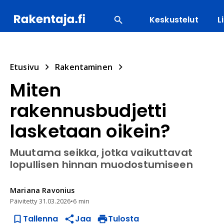
Keskustelut
L
SUOSITUIMMAT
ENERGIA
LVI
MATERIAALI
Etusivu
Rakentaminen
Miten
rakennusbudjetti
lasketaan oikein?
Muutama seikka, jotka vaikuttavat
lopullisen hinnan muodostumiseen
Mariana
Ravonius
Päivitetty
31.03.2026
•
6 min
Tallenna
Jaa
Tulosta