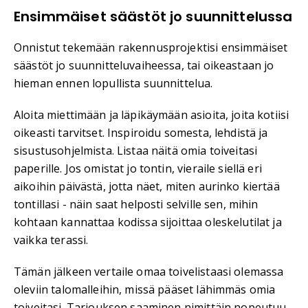
Ensimmäiset säästöt jo suunnittelussa
Onnistut tekemään rakennusprojektisi ensimmäiset
säästöt jo suunnitteluvaiheessa, tai oikeastaan jo
hieman ennen lopullista suunnittelua.
Aloita miettimään ja läpikäymään asioita, joita kotiisi
oikeasti tarvitset. Inspiroidu somesta, lehdistä ja
sisustusohjelmista. Listaa näitä omia toiveitasi
paperille. Jos omistat jo tontin, vieraile siellä eri
aikoihin päivästä, jotta näet, miten aurinko kiertää
tontillasi - näin saat helposti selville sen, mihin
kohtaan kannattaa kodissa sijoittaa oleskelutilat ja
vaikka terassi.
Tämän jälkeen vertaile omaa toivelistaasi olemassa
oleviin talomalleihin, missä pääset lähimmäs omia
toiveitasi. Tarjouksen saaminen nimittäin nopeutuu