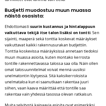
Budjetti muodostuu muun muassa
näistä osasista:
Ehdottomasti
suurin kustannus ja hintalappuun
vaikuttava tekijä itse talon lisäksi on tontti
. Sen
sijainti, maaperä sekä tonttia koskevat määräykset
vaikuttavat kaikki rakennusurakan budjettiin.
Tonttia koskevissa määräyksissä annetaan tiedoksi
muun muassa asioita, kuten montako kerrosta
tontille rakennettavassa talossa saa olla. Näin ollen
omat talosuunnitelmat voivat mennä uusiksi
unelmatontin löytyessä. Sitä kaksikerroksista
unelmataloa kun ei saanutkaan rakentaa juuri
siihen, vaan kaava määrittää että tontille saa
rakentaa vain yhdessä tasossa olevan ratkaisun.
Muita selvitystä kaipaavia asioita ovat esimerkiksi