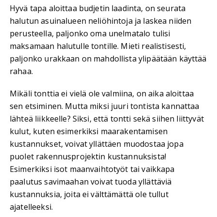
Hyvä tapa aloittaa budjetin laadinta, on seurata
halutun asuinalueen neliöhintoja ja laskea niiden
perusteella, paljonko oma unelmatalo tulisi
maksamaan halutulle tontille. Mieti realistisesti,
paljonko urakkaan on mahdollista ylipäätään käyttää
rahaa.
Mikäli tonttia ei vielä ole valmiina, on aika aloittaa
sen etsiminen. Mutta miksi juuri tontista kannattaa
lähteä liikkeelle? Siksi, että tontti sekä siihen liittyvät
kulut, kuten esimerkiksi maarakentamisen
kustannukset, voivat yllättäen muodostaa jopa
puolet rakennusprojektin kustannuksista!
Esimerkiksi isot maanvaihtotyöt tai vaikkapa
paalutus savimaahan voivat tuoda yllättäviä
kustannuksia, joita ei välttämättä ole tullut
ajatelleeksi.