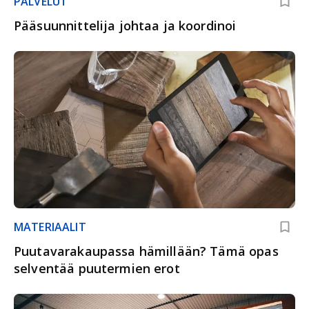
PALVELUT
Pääsuunnittelija johtaa ja koordinoi
MATERIAALIT
Puutavarakaupassa hämillään? Tämä opas
selventää puutermien erot