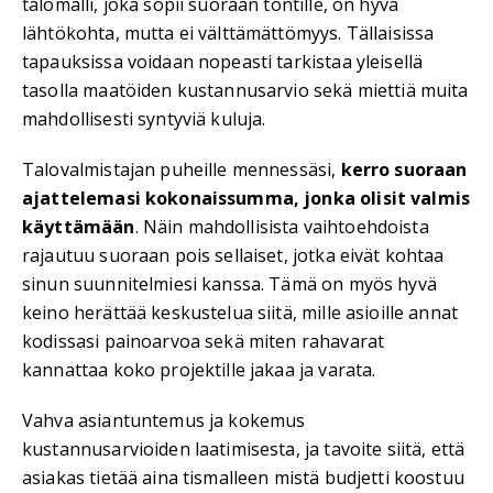
talomalli, joka sopii suoraan tontille, on hyvä
lähtökohta, mutta ei välttämättömyys. Tällaisissa
tapauksissa voidaan nopeasti tarkistaa yleisellä
tasolla maatöiden kustannusarvio sekä miettiä muita
mahdollisesti syntyviä kuluja.
Talovalmistajan puheille mennessäsi,
kerro suoraan
ajattelemasi kokonaissumma, jonka olisit valmis
käyttämään
. Näin mahdollisista vaihtoehdoista
rajautuu suoraan pois sellaiset, jotka eivät kohtaa
sinun suunnitelmiesi kanssa. Tämä on myös hyvä
keino herättää keskustelua siitä, mille asioille annat
kodissasi painoarvoa sekä miten rahavarat
kannattaa koko projektille jakaa ja varata.
Vahva asiantuntemus ja kokemus
kustannusarvioiden laatimisesta, ja tavoite siitä, että
asiakas tietää aina tismalleen mistä budjetti koostuu