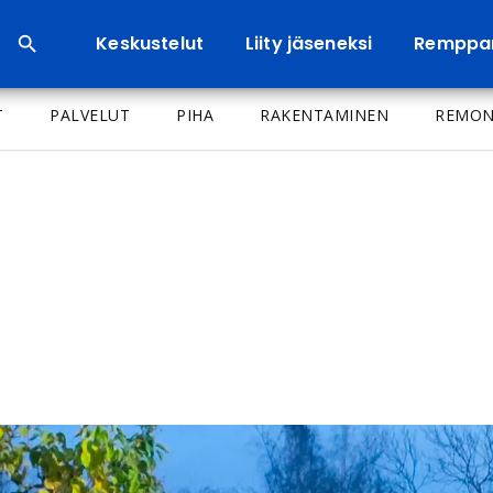
Keskustelut
Liity jäseneksi
Remppa
T
PALVELUT
PIHA
RAKENTAMINEN
REMON