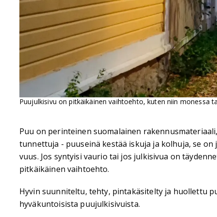
Puujulkisivu on pitkäikäinen vaihtoehto, kuten niin monessa
Puu on perinteinen suomalainen rakennusmateriaali, j
tunnettuja - puuseinä kestää iskuja ja kolhuja, se on jou
vuus. Jos syntyisi vaurio tai jos julkisivua on täydenn
pitkäikäinen vaihtoehto.
Hyvin suunniteltu, tehty, pintakäsitelty ja huollettu
hyväkuntoisista puujulkisivuista.