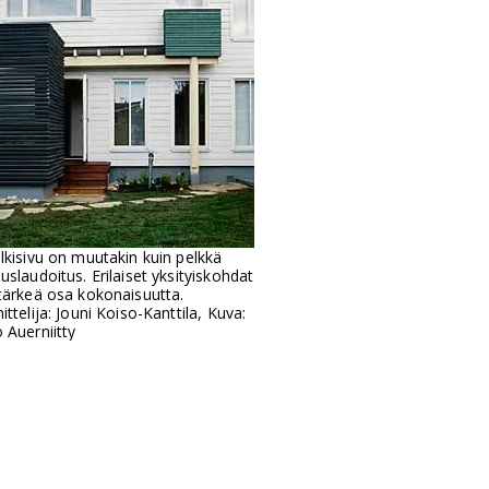
lkisivu on muutakin kuin pelkkä
uslaudoitus. Erilaiset yksityiskohdat
tärkeä osa kokonaisuutta.
ittelija: Jouni Koiso-Kanttila, Kuva:
 Auerniitty