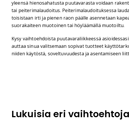
yleensä hienosahatusta puutavarasta voidaan rakent
tai peiterimalaudoitus. Peiterimalaudoituksessa laud
toisistaan irti ja pienen raon päälle asennetaan kapea
suorakaiteen muotoinen tai höyläämällä muotoiltu.
Kysy vaihtoehdoista puutavaraliikkeessä asioidessas
auttaa sinua valitsemaan sopivat tuotteet käyttötar
niiden käytöstä, soveltuvuudesta ja asentamiseen liitt
Lukuisia eri vaihtoehtoj