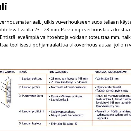
li
overhousmateriaali. Julkisivuverhoukseen suositellaan käyt
ihtelevat välillä 23 - 28 mm. Paksumpi verhouslauta kest
Entistä leveämpiä vaihtoehtoja voidaan toteuttaa mm. halka
ttää teollisesti pohjamaalattua ulkoverhouslautaa, jolloin 