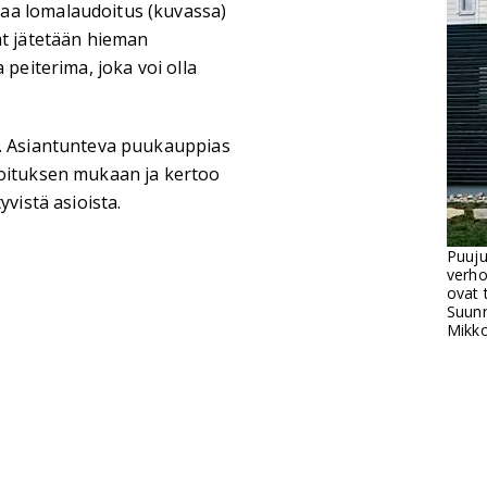
aa lomalaudoitus (kuvassa)
at jätetään hieman
 peiterima, joka voi olla
i. Asiantunteva puukauppias
koituksen mukaan ja kertoo
yvistä asioista.
Puuju
verho
ovat 
Suunn
Mikko
a