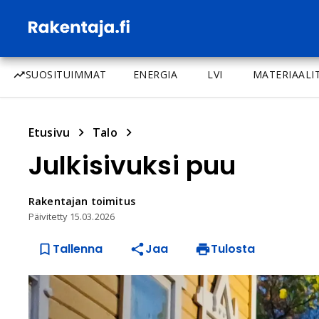
SUOSITUIMMAT
ENERGIA
LVI
MATERIAALI
Etusivu
Talo
Julkisivuksi puu
Rakentajan
toimitus
Päivitetty
15.03.2026
Tallenna
Jaa
Tulosta