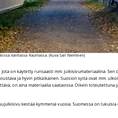
 talossa Vanhassa Raumassa. (Kuva Sari Nieminen)
ota on käytetty runsaasti mm. julkisivumateriaalina. Sen o
stava ja hyvin pitkäikäinen. Suo­sion syitä ovat mm. ul­ko­nä­k
ettävä, on aina materiaalia saatavissa. Oikein toteutettuna 
 puujulkisivu kestää kymmeniä vuosia. Suomessa on lukuisia 