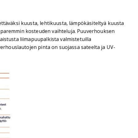
ettäväksi kuusta, lehtikuusta, lämpökäsiteltyä kuusta
ää paremmin kosteuden vaihteluja. Puuverhouksen
istusta liimapuupalkista valmistetuilla
verhouslautojen pinta on suojassa sateelta ja UV-