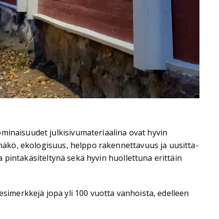
minaisuudet julkisivumateriaalina ovat hyvin
ö, eko­lo­gi­suus, help­po ra­ken­net­ta­vuus ja uusi­tta­
ja pintakäsiteltynä sekä hyvin huollettuna erittäin
esimerkkejä jopa yli 100 vuotta vanhoista, edelleen