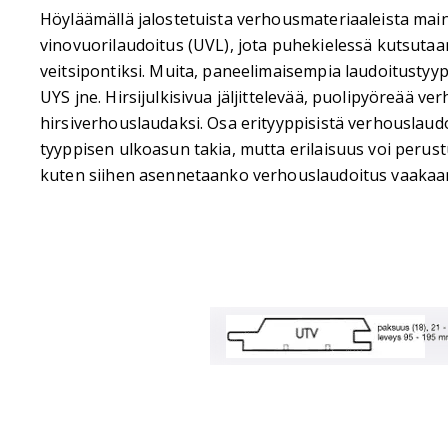
Höyläämällä jalostetuista verhousmateriaaleista mai
vinovuorilaudoitus (UVL), jota puhekielessä kutsutaan
veitsipontiksi. Muita, paneelimaisempia laudoitustyy
UYS jne. Hirsijulkisivua jäljittelevää, puolipyöreää v
hirsiverhouslaudaksi. Osa erityyppisistä verhouslaudo
tyyppisen ulkoasun takia, mutta erilaisuus voi perus
kuten siihen asennetaanko verhouslaudoitus vaakaan