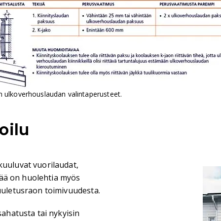
 ulkoverhouslaudan valintaperusteet.
oilu
kuuluvat vuorilaudat,
keää on huolehtia myös
tuuletusraon toimivuudesta.
sahatusta tai nykyisin