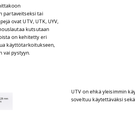
nittakoon
 partaveitseksi tai
ppejä ovat UTV, UTK, UYV,
erhouslautaa kutsutaan
ista on kehitetty eri
tua käyttötarkoitukseen,
 vai pystyyn.
UTV on ehkä yleisimmin käy
soveltuu käytettäväksi sekä