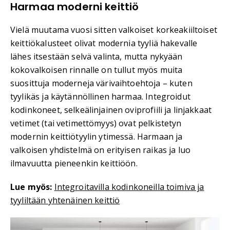
Harmaa moderni keittiö
Vielä muutama vuosi sitten valkoiset korkeakiiltoiset
keittiökalusteet olivat modernia tyyliä hakevalle
lähes itsestään selvä valinta, mutta nykyään
kokovalkoisen rinnalle on tullut myös muita
suosittuja moderneja värivaihtoehtoja – kuten
tyylikäs ja käytännöllinen harmaa. Integroidut
kodinkoneet, selkeälinjainen oviprofiili ja linjakkaat
vetimet (tai vetimettömyys) ovat pelkistetyn
modernin keittiötyylin ytimessä. Harmaan ja
valkoisen yhdistelmä on erityisen raikas ja luo
ilmavuutta pieneenkin keittiöön.
Lue myös:
Integroitavilla kodinkoneilla toimiva ja
tyyliltään yhtenäinen keittiö