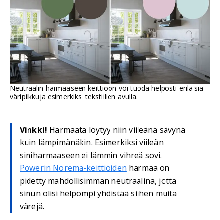
Neutraalin harmaaseen keittiöön voi tuoda helposti erilaisia
väripilkkuja esimerkiksi tekstiilien avulla.
Vinkki!
Harmaata löytyy niin viileänä sävynä
kuin lämpimänäkin. Esimerkiksi viileän
siniharmaaseen ei lämmin vihreä sovi.
Powerin Norema-keittiöiden
harmaa on
pidetty mahdollisimman neutraalina, jotta
sinun olisi helpompi yhdistää siihen muita
värejä.