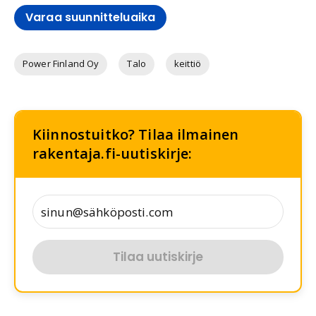
Varaa suunnitteluaika
Power Finland Oy
Talo
keittiö
Kiinnostuitko? Tilaa ilmainen
rakentaja.fi-uutiskirje:
Tilaa uutiskirje