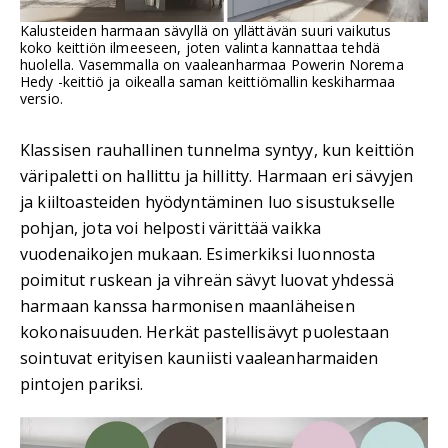
Kalusteiden harmaan sävyllä on yllättävän suuri vaikutus
koko keittiön ilmeeseen, joten valinta kannattaa tehdä
huolella. Vasemmalla on vaaleanharmaa Powerin Norema
Hedy -keittiö ja oikealla saman keittiömallin keskiharmaa
versio.
Klassisen rauhallinen tunnelma syntyy, kun keittiön
väripaletti on hallittu ja hillitty. Harmaan eri sävyjen
ja kiiltoasteiden hyödyntäminen luo sisustukselle
pohjan, jota voi helposti värittää vaikka
vuodenaikojen mukaan. Esimerkiksi luonnosta
poimitut ruskean ja vihreän sävyt luovat yhdessä
harmaan kanssa harmonisen maanläheisen
kokonaisuuden. Herkät pastellisävyt puolestaan
sointuvat erityisen kauniisti vaaleanharmaiden
pintojen pariksi.