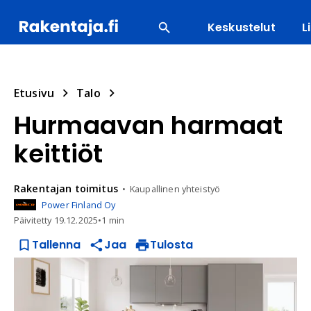
Keskustelut
L
SUOSITUIMMAT
ENERGIA
LVI
MATERIAALI
Etusivu
Talo
Hurmaavan harmaat
keittiöt
Rakentajan
toimitus
Kaupallinen yhteistyö
Power Finland Oy
Päivitetty
19.12.2025
•
1 min
Tallenna
Jaa
Tulosta