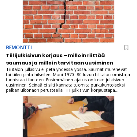
vähän iloa, jos siellä on tukala nukkua, hankala lukea ja
vaikea tuulettaa saunan tai hellepäivän jälkeen. Kattoikkuna
tuo valon suoraan katon lappeen läpi ja antaa lämpimälle
ilmalle luontevan poistoreitin silloin, kun ikkuna avataan
tuuletusta varten.
REMONTTI
Tiilijulkisivun korjaus – milloin riittää
saumaus ja milloin tarvitaan uusiminen
Tiilitalon julkisivu ei petä yhdessä yössä. Saumat murenevat
tai tiilen pinta hilseilee. Moni 1970–80-luvun tiilitalon omistaja
tunnistaa tilanteen. Ensimmäinen ajatus on koko julkisivun
uusiminen. Seinää ei silti kannata tuomita purkukuntoiseksi
pelkän ulkonäön perusteella. Tiilijulkisivun korjaustapa
valitaan rakenteen teknisen kunnon mukaan. Tiilijulkisivu on
lähtökohtaisesti pitkäikäinen rakenne. Ongelma ei
useimmiten piilee itse tiilissä, vaan siitä, miten kosteus
pääsee rakenteeseen ja mitä se siellä tekee. Kun vaurioihin
puututaan ajoissa ja korjaustapa valitaan oikein, sama
julkisivu voi palvella vielä vuosikymmeniä.