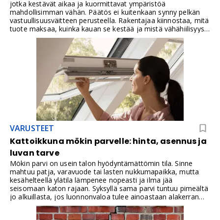
jotka kestävät aikaa ja kuormittavat ympäristöä
mahdollisimman vähän. Päätös ei kuitenkaan synny pelkän
vastuullisuusväitteen perusteella. Rakentajaa kiinnostaa, mitä
tuote maksaa, kuinka kauan se kestää ja mistä vähähiilisyys
voidaan oikeasti todentaa.
VARUSTEET
Kattoikkuna mökin parvelle: hinta, asennus ja
luvan tarve
Mökin parvi on usein talon hyödyntämättömin tila. Sinne
mahtuu patja, varavuode tai lasten nukkumapaikka, mutta
kesähelteellä ylätila lämpenee nopeasti ja ilma jää
seisomaan katon rajaan. Syksyllä sama parvi tuntuu pimeältä
jo alkuillasta, jos luonnonvaloa tulee ainoastaan alakerran
ikkunoista tai pienestä päätyikkunasta.Silloin kyse ei ole
sisustuspulmasta, vaan tilan käytettävyydestä. Parvesta on