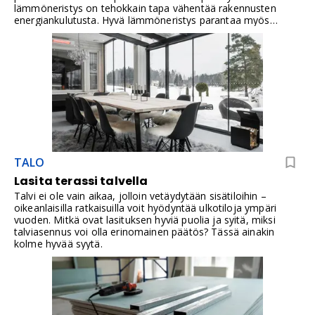
lämmöneristys on tehokkain tapa vähentää rakennusten
energiankulutusta. Hyvä lämmöneristys parantaa myös
sisäilmaa, vähentää hiilidioksidipäästöjä, nostaa rakennuksen
arvoa ja lisää rakennuksen käyttöikää. Lisäeristys on erittäin
hyvä investointi.
TALO
Lasita terassi talvella
Talvi ei ole vain aikaa, jolloin vetäydytään sisätiloihin –
oikeanlaisilla ratkaisuilla voit hyödyntää ulkotiloja ympäri
vuoden. Mitkä ovat lasituksen hyviä puolia ja syitä, miksi
talviasennus voi olla erinomainen päätös? Tässä ainakin
kolme hyvää syytä.