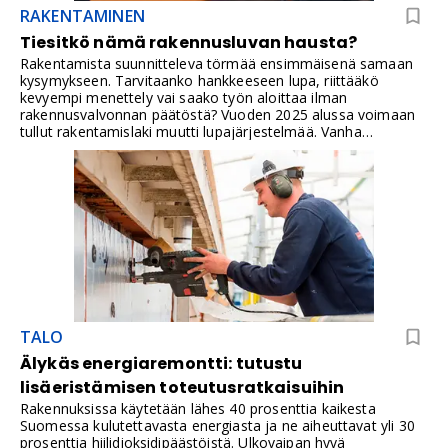
RAKENTAMINEN
Tiesitkö nämä rakennusluvan hausta?
Rakentamista suunnitteleva törmää ensimmäisenä samaan
kysymykseen. Tarvitaanko hankkeeseen lupa, riittääkö
kevyempi menettely vai saako työn aloittaa ilman
rakennusvalvonnan päätöstä? Vuoden 2025 alussa voimaan
tullut rakentamislaki muutti lupajärjestelmää. Vanha
rakennuslupa ja toimenpidelupa korvautuivat yhdellä
lupamuodolla, rakentamisluvalla. Vuoden 2026 alusta mukaan
tulivat myös rakentamisluvan käsittelyaikatakuu ja
tietomallimuotoiseen lupahakemiseen liittyvät
muutokset.Muutos ei tarkoita, että omalla tontilla voisi
rakentaa mitä tahansa. Kaava, rakennusjärjestys,
rantarakentamisen rajoitukset, suojelumääräykset,
paloturvallisuus, etäisyydet ja tekniset vaatimukset voivat
vaikuttaa hankkeeseen edelleen. Rakentajan tärkein tehtävä
on selvittää luvan tarve ennen suunnitteluun,
materiaalitilauksiin tai tonttikauppaan sitoutumista.
TALO
Älykäs energiaremontti: tutustu
lisäeristämisen toteutusratkaisuihin
Rakennuksissa käytetään lähes 40 prosenttia kaikesta
Suomessa kulutettavasta energiasta ja ne aiheuttavat yli 30
prosenttia hiilidioksidipäästöistä. Ulkovaipan hyvä