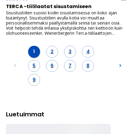
TERCA -tiililaatat sisustamiseen
Sisustustiilien suosio kodin sisustamisessa on koko ajan
lisääntynyt. Sisustustiilien avulla kotia voi muuttaa
persoonallisemmaksi päällystämällä seiniä tai seinän osia.
Voit helposti tehdä erilaisia yksityiskohtia niin keittiöön kuin
olohuoneeseenkin. Wienerbergerin Terca-tiililaattojen
valikoimassa on useita eri värejä ja ne on helppo asentaa
vaikka itse.
1
2
3
4
5
6
7
8
9
Luetuimmat