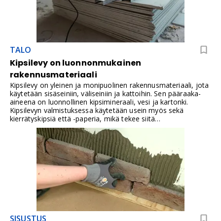
TALO
Kipsilevy on luonnonmukainen
rakennusmateriaali
Kipsilevy on yleinen ja monipuolinen rakennusmateriaali, jota
käytetään sisäseiniin, väliseiniin ja kattoihin. Sen pääraaka-
aineena on luonnollinen kipsimineraali, vesi ja kartonki.
Kipsilevyn valmistuksessa käytetään usein myös sekä
kierrätyskipsiä että -paperia, mikä tekee siitä
ympäristöystävällisen vaihtoehdon ja tukee kestävää
rakentamista.Levy on hajuton ja terveydelle vaaraton, kun
sitä käsitellään oikein.
SISUSTUS