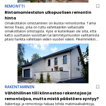
tehdään oikeilla materiaaleilla.
REMONTTI
Rintamamiestalon ulkopuolisen remontin
hinta
Omakotitalon omistaminen on ikuista remontointia. Tämä
lienee fraasi, joka on tuttu vähintäänkin valtaosalle
omakotitalon omistajista. Kyse ei kuitenkaan ole siitä, että
katto uusittaisiin vuosittain tai lämmitysmuodon vaihtamista
pitäisi harkita vähintään viiden vuoden välein. Pikemminkin
kyse on siitä, että kiinteistösi omistajana saat päättää siitä,
miltä kotisi näyttää ja miten se toimii. Välttämättömiä
korjauksia kuitenkin tulee ja niihin kannattaa varautua ajoissa
– niin henkisesti kuin taloudellisestikin.Koska nykypäivän
trendinä on uudisrakentamisen volyymin hiljentyminen,
keskittyvät suomalaiset nyt kotiensa kunnostamiseen. Mutta,
mitä tämä maksaa ja missä järjestyksessä remontit tulisi
suorittaa? Entä mitkä ovat yleisimpiä virheitä, joita
korjauksissa yleensä tehdään?
RAKENTAMINEN
Vähähiilinen tiili kiinnostaa rakentajaa ja
remontoijaa, mutta mistä päästöero syntyy?
Rakentaja ja remontoija haluaa tehdä materiaalivalintoja,