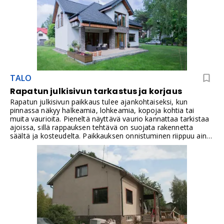
TALO
Rapatun julkisivun tarkastus ja korjaus
Rapatun julkisivun paikkaus tulee ajankohtaiseksi, kun
pinnassa näkyy halkeamia, lohkeamia, kopoja kohtia tai
muita vaurioita. Pieneltä näyttävä vaurio kannattaa tarkistaa
ajoissa, sillä rappauksen tehtävä on suojata rakennetta
säältä ja kosteudelta. Paikkauksen onnistuminen riippuu aina
vaurion laajuudesta, rappaustyypistä ja siitä, onko vaurion
syy selvitetty ennen korjausta.Vanha rappaus julkisivussa
saattaa vaatia korjausta ajan ja sääolosuhteiden
vaikutuksesta. Syitä rappauspinnan vaurioitumiselle voivat
olla esimerkiksi kosteus, pakkasrasitus, rakenteiden liikkeet
tai puutteellinen vedenohjaus julkisivulta. Tällöin on
arvioitava, pitääkö koko rappaus uusia vai riittääkö
paikallinen paikkaus. Entä miten onnistuu huoltomaalaus tai -
pinnoitus? Useissa tapauksissa rappausta on mahdollista
korjata paikallisesti, kun vaurioiden syy selvitetään ja korjaus