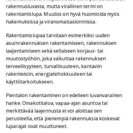
rakennusluvasta, mutta virallinen termi on
rakentamislupa. Muutos on hyvä huomioida myös
hakemuksissa ja viranomaisasioinnissa.
Rakentamislupaa tarvitaan esimerkiksi uuden
asuinrakennuksen rakentamiseen, rakennuksen
laajentamiseen sekä sellaiseen korjaus- tai
muutostyöhön, joka vaikuttaa rakennuksen
terveellisyyteen, turvallisuuteen, kantaviin
rakenteisiin, energiatehokkuuteen tai
käyttötarkoitukseen.
Pientalon rakentaminen on edelleen luvanvarainen
hanke. Omakotitaloa, vapaa-ajan asuntoa tai
merkittävää laajennusta ei voi aloittaa sen
perusteella, että pienempiä rakennuksia koskevat
luparajat ovat muuttuneet.