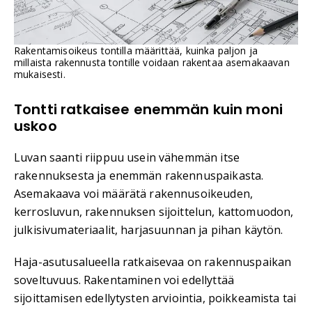
Rakentamisoikeus tontilla määrittää, kuinka paljon ja
millaista rakennusta tontille voidaan rakentaa asemakaavan
mukaisesti.
Tontti ratkaisee enemmän kuin moni
uskoo
Luvan saanti riippuu usein vähemmän itse
rakennuksesta ja enemmän rakennuspaikasta.
Asemakaava voi määrätä rakennusoikeuden,
kerrosluvun, rakennuksen sijoittelun, kattomuodon,
julkisivumateriaalit, harjasuunnan ja pihan käytön.
Haja-asutusalueella ratkaisevaa on rakennuspaikan
soveltuvuus. Rakentaminen voi edellyttää
sijoittamisen edellytysten arviointia, poikkeamista tai