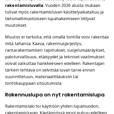
rakentamisluvalla
. Vuoden 2026 alusta mukaan
tulivat myös rakentamisluvan käsittelyaikatakuu ja
tietomallimuotoiseen lupahakemiseen liittyvät
muutokset.
Muutos ei tarkoita, että omalla tontilla voisi rakentaa
mitä tahansa. Kaava, rakennusjärjestys,
rantarakentamisen rajoitukset, suojelumääräykset,
paloturvallisuus, etäisyydet ja tekniset vaatimukset
voivat vaikuttaa hankkeeseen edelleen. Rakentajan
tärkein tehtävä on selvittää luvan tarve ennen
suunnitteluun, materiaalitilauksiin tai
tonttikauppaan sitoutumista.
Rakennuslupa on nyt rakentamislupa
Rakentamislaki toi käyttöön yhden lupamuodon,
rakentamisluvan. Käytännössä moni puhuu edelleen