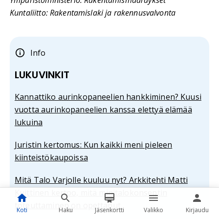
Kuntaliitto: Rakentamislaki ja rakennusvalvonta
Info
LUKUVINKIT
Kannattiko aurinkopaneelien hankkiminen? Kuusi
vuotta aurinkopaneelien kanssa elettyä elämää
lukuina
Juristin kertomus: Kun kaikki meni pieleen
kiinteistökaupoissa
Mitä Talo Varjolle kuuluu nyt? Arkkitehti Matti
Kuittinen kertoo, mitä minitalokonseptin
toteuttaminen on opettanut
Koti
Haku
Jäsenkortti
Valikko
Kirjaudu