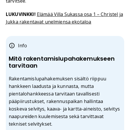
tarvitsee.
LUKUVINKKI!
Elämää Villa Sukassa osa 1 – Christel ja
Jukka rakentavat unelmiensa ekotaloa
Info
Mitä rakentamislupahakemukseen
tarvitaan
Rakentamislupahakemuksen sisältö riippuu
hankkeen laadusta ja kunnasta, mutta
pientalohankkeessa tarvitaan tavallisesti
pääpiirustukset, rakennuspaikan hallintaa
koskeva selvitys, kaava- ja kartta-aineisto, selvitys
naapureiden kuulemisesta sekä tarvittavat
tekniset selvitykset.