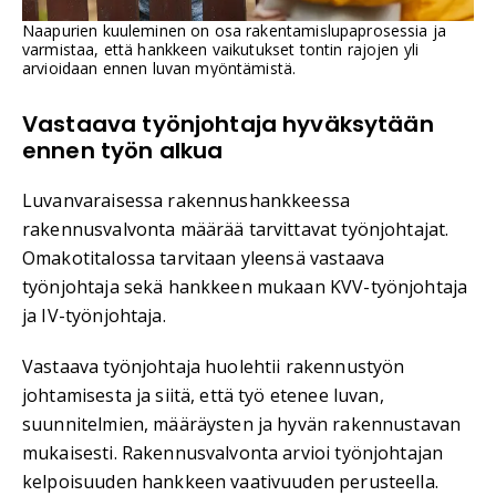
Naapurien kuuleminen on osa rakentamislupaprosessia ja
varmistaa, että hankkeen vaikutukset tontin rajojen yli
arvioidaan ennen luvan myöntämistä.
Vastaava työnjohtaja hyväksytään
ennen työn alkua
Luvanvaraisessa rakennushankkeessa
rakennusvalvonta määrää tarvittavat työnjohtajat.
Omakotitalossa tarvitaan yleensä vastaava
työnjohtaja sekä hankkeen mukaan KVV-työnjohtaja
ja IV-työnjohtaja.
Vastaava työnjohtaja huolehtii rakennustyön
johtamisesta ja siitä, että työ etenee luvan,
suunnitelmien, määräysten ja hyvän rakennustavan
mukaisesti. Rakennusvalvonta arvioi työnjohtajan
kelpoisuuden hankkeen vaativuuden perusteella.