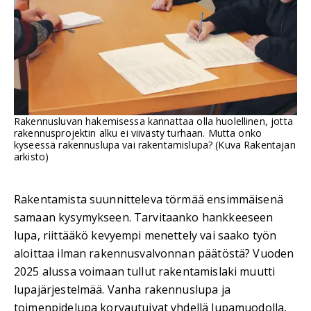
Rakennusluvan hakemisessa kannattaa olla huolellinen, jotta
rakennusprojektin alku ei viivästy turhaan. Mutta onko
kyseessä rakennuslupa vai rakentamislupa? (Kuva Rakentajan
arkisto)
Rakentamista suunnitteleva törmää ensimmäisenä
samaan kysymykseen. Tarvitaanko hankkeeseen
lupa, riittääkö kevyempi menettely vai saako työn
aloittaa ilman rakennusvalvonnan päätöstä? Vuoden
2025 alussa voimaan tullut rakentamislaki muutti
lupajärjestelmää. Vanha rakennuslupa ja
toimenpidelupa korvautuivat yhdellä lupamuodolla,