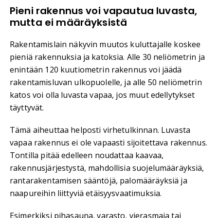
Pieni rakennus voi vapautua luvasta,
mutta ei määräyksistä
Rakentamislain näkyvin muutos kuluttajalle koskee
pieniä rakennuksia ja katoksia. Alle 30 neliömetrin ja
enintään 120 kuutiometrin rakennus voi jäädä
rakentamisluvan ulkopuolelle, ja alle 50 neliömetrin
katos voi olla luvasta vapaa, jos muut edellytykset
täyttyvät.
Tämä aiheuttaa helposti virhetulkinnan. Luvasta
vapaa rakennus ei ole vapaasti sijoitettava rakennus.
Tontilla pitää edelleen noudattaa kaavaa,
rakennusjärjestystä, mahdollisia suojelumääräyksiä,
rantarakentamisen sääntöjä, palomääräyksiä ja
naapureihin liittyviä etäisyysvaatimuksia.
Esimerkiksi pihasauna, varasto, vierasmaja tai