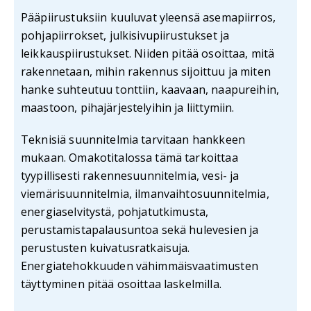
Pääpiirustuksiin kuuluvat yleensä asemapiirros,
pohjapiirrokset, julkisivupiirustukset ja
leikkauspiirustukset. Niiden pitää osoittaa, mitä
rakennetaan, mihin rakennus sijoittuu ja miten
hanke suhteutuu tonttiin, kaavaan, naapureihin,
maastoon, pihajärjestelyihin ja liittymiin.
Teknisiä suunnitelmia tarvitaan hankkeen
mukaan. Omakotitalossa tämä tarkoittaa
tyypillisesti rakennesuunnitelmia, vesi- ja
viemärisuunnitelmia, ilmanvaihtosuunnitelmia,
energiaselvitystä, pohjatutkimusta,
perustamistapalausuntoa sekä hulevesien ja
perustusten kuivatusratkaisuja.
Energiatehokkuuden vähimmäisvaatimusten
täyttyminen pitää osoittaa laskelmilla.