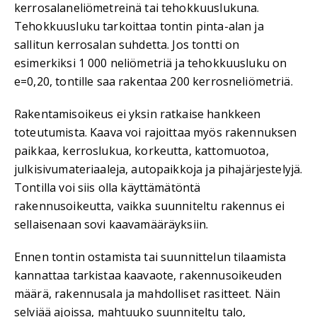
kerrosalaneliömetreinä tai tehokkuuslukuna.
Tehokkuusluku tarkoittaa tontin pinta-alan ja
sallitun kerrosalan suhdetta. Jos tontti on
esimerkiksi 1 000 neliömetriä ja tehokkuusluku on
e=0,20, tontille saa rakentaa 200 kerrosneliömetriä.
Rakentamisoikeus ei yksin ratkaise hankkeen
toteutumista. Kaava voi rajoittaa myös rakennuksen
paikkaa, kerroslukua, korkeutta, kattomuotoa,
julkisivumateriaaleja, autopaikkoja ja pihajärjestelyjä.
Tontilla voi siis olla käyttämätöntä
rakennusoikeutta, vaikka suunniteltu rakennus ei
sellaisenaan sovi kaavamääräyksiin.
Ennen tontin ostamista tai suunnittelun tilaamista
kannattaa tarkistaa kaavaote, rakennusoikeuden
määrä, rakennusala ja mahdolliset rasitteet. Näin
selviää ajoissa, mahtuuko suunniteltu talo,