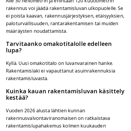
Alle 30 neliömetrin ja enintään 120 kuutiometrin
rakennus voi jäädä rakentamisluvan ulkopuolelle. Se
ei poista kaavan, rakennusjärjestyksen, etäisyyksien,
paloturvallisuuden, rantarakentamisen tai muiden
määräysten noudattamista.
Tarvitaanko omakotitalolle edelleen
lupa?
Kyllä. Uusi omakotitalo on luvanvarainen hanke.
Rakentamislaki ei vapauttanut asuinrakennuksia
rakentamisluvasta.
Kuinka kauan rakentamisluvan käsittely
kestää?
Vuoden 2026 alusta lähtien kunnan
rakennusvalvontaviranomaisen on ratkaistava
rakentamislupahakemus kolmen kuukauden