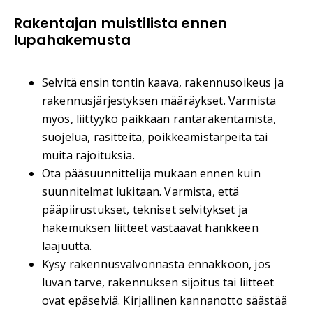
Rakentajan muistilista ennen
lupahakemusta
Selvitä ensin tontin kaava, rakennusoikeus ja
rakennusjärjestyksen määräykset. Varmista
myös, liittyykö paikkaan rantarakentamista,
suojelua, rasitteita, poikkeamistarpeita tai
muita rajoituksia.
Ota pääsuunnittelija mukaan ennen kuin
suunnitelmat lukitaan. Varmista, että
pääpiirustukset, tekniset selvitykset ja
hakemuksen liitteet vastaavat hankkeen
laajuutta.
Kysy rakennusvalvonnasta ennakkoon, jos
luvan tarve, rakennuksen sijoitus tai liitteet
ovat epäselviä. Kirjallinen kannanotto säästää