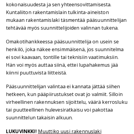
kokonaisuudesta ja sen yhteensovittamisesta.
Kuntaliiton rakentamislain tulkinta-aineiston
mukaan rakentamislaki täsmentää pääsuunnittelijan
tehtävää myös suunnittelijoiden valinnan tukena.
Omakotihankkeessa pääsuunnittelija on usein se
henkilö, joka näkee ensimmäisenä, jos suunnitelma
ei sovi kaavaan, tontille tai teknisiin vaatimuksiin.
Hän voi myös auttaa siinä, ettei lupahakemus jää
kiinni puuttuvista liitteistä.
Pääsuunnittelijan valintaa ei kannata jättää siihen
hetkeen, kun pääpiirustukset ovat jo valmiit. Silloin
virheellinen rakennuksen sijoittelu, väärä kerrosluku
tai puutteellinen hulevesiratkaisu voi pakottaa
suunnittelun takaisin alkuun.
LUKUVINKKI!
Muuttiko uusi rakennuslaki