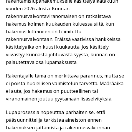
rakentamislupahakemukselle käsittelyaikatakuun
vuoden 2026 alusta. Kunnan
rakennusvalvontaviranomaisen on ratkaistava
hakemus kolmen kuukauden kuluessa siitä, kun
hakemus liitteineen on toimitettu
rakennusvalvontaan. Eräissä vaativissa hankkeissa
käsittelyaika on kuusi kuukautta. Jos käsittely
viivästyy kunnasta johtuvasta syystä, kunnan on
palautettava osa lupamaksusta.
Rakentajalle tämä on merkittävä parannus, mutta se
ei poista huolellisen valmistelun tarvetta. Määräaika
ei auta, jos hakemus on puutteellinen tai
viranomainen joutuu pyytämään lisäselvityksiä.
Lupaprosessia nopeuttaa parhaiten se, että
pääsuunnittelija tarkistaa aineiston ennen
hakemuksen jättämistä ja rakennusvalvonnan