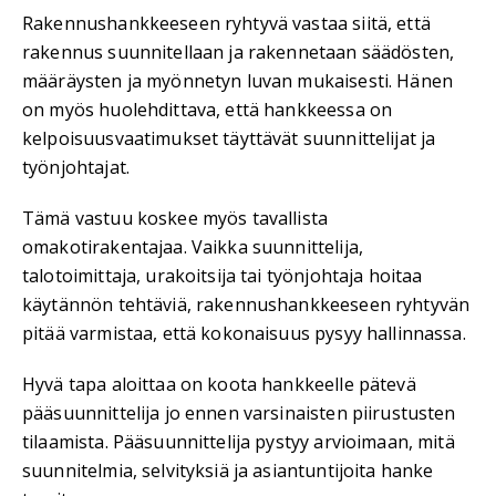
Rakennushankkeeseen ryhtyvä vastaa siitä, että
rakennus suunnitellaan ja rakennetaan säädösten,
määräysten ja myönnetyn luvan mukaisesti. Hänen
on myös huolehdittava, että hankkeessa on
kelpoisuusvaatimukset täyttävät suunnittelijat ja
työnjohtajat.
Tämä vastuu koskee myös tavallista
omakotirakentajaa. Vaikka suunnittelija,
talotoimittaja, urakoitsija tai työnjohtaja hoitaa
käytännön tehtäviä, rakennushankkeeseen ryhtyvän
pitää varmistaa, että kokonaisuus pysyy hallinnassa.
Hyvä tapa aloittaa on koota hankkeelle pätevä
pääsuunnittelija jo ennen varsinaisten piirustusten
tilaamista. Pääsuunnittelija pystyy arvioimaan, mitä
suunnitelmia, selvityksiä ja asiantuntijoita hanke