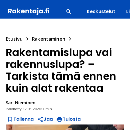
Keskustelut
L
SUOSITUIMMAT
ENERGIA
LVI
MATERIAALI
Etusivu
Rakentaminen
Rakentamislupa vai
rakennuslupa? –
Tarkista tämä ennen
kuin alat rakentaa
Sari
Nieminen
Päivitetty
12.05.2026
•
1 min
Tallenna
Jaa
Tulosta