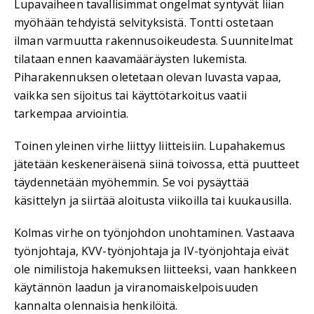
Lupavaiheen tavallisimmat ongelmat syntyvät liian
myöhään tehdyistä selvityksistä. Tontti ostetaan
ilman varmuutta rakennusoikeudesta. Suunnitelmat
tilataan ennen kaavamääräysten lukemista.
Piharakennuksen oletetaan olevan luvasta vapaa,
vaikka sen sijoitus tai käyttötarkoitus vaatii
tarkempaa arviointia.
Toinen yleinen virhe liittyy liitteisiin. Lupahakemus
jätetään keskeneräisenä siinä toivossa, että puutteet
täydennetään myöhemmin. Se voi pysäyttää
käsittelyn ja siirtää aloitusta viikoilla tai kuukausilla.
Kolmas virhe on työnjohdon unohtaminen. Vastaava
työnjohtaja, KVV-työnjohtaja ja IV-työnjohtaja eivät
ole nimilistoja hakemuksen liitteeksi, vaan hankkeen
käytännön laadun ja viranomaiskelpoisuuden
kannalta olennaisia henkilöitä.