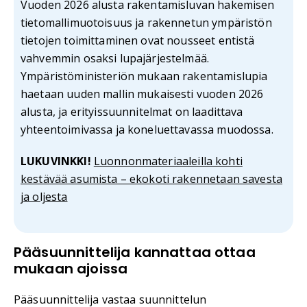
Vuoden 2026 alusta rakentamisluvan hakemisen
tietomallimuotoisuus ja rakennetun ympäristön
tietojen toimittaminen ovat nousseet entistä
vahvemmin osaksi lupajärjestelmää.
Ympäristöministeriön mukaan rakentamislupia
haetaan uuden mallin mukaisesti vuoden 2026
alusta, ja erityissuunnitelmat on laadittava
yhteentoimivassa ja koneluettavassa muodossa.
LUKUVINKKI!
Luonnonmateriaaleilla kohti
kestävää asumista – ekokoti rakennetaan savesta
ja oljesta
Pääsuunnittelija kannattaa ottaa
mukaan ajoissa
Pääsuunnittelija vastaa suunnittelun