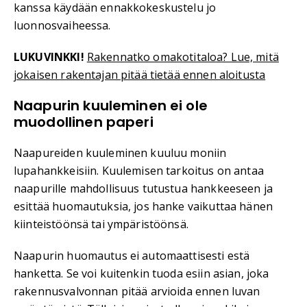
kanssa käydään ennakkokeskustelu jo
luonnosvaiheessa.
LUKUVINKKI!
Rakennatko omakotitaloa? Lue, mitä
jokaisen rakentajan pitää tietää ennen aloitusta
Naapurin kuuleminen ei ole
muodollinen paperi
Naapureiden kuuleminen kuuluu moniin
lupahankkeisiin. Kuulemisen tarkoitus on antaa
naapurille mahdollisuus tutustua hankkeeseen ja
esittää huomautuksia, jos hanke vaikuttaa hänen
kiinteistöönsä tai ympäristöönsä.
Naapurin huomautus ei automaattisesti estä
hanketta. Se voi kuitenkin tuoda esiin asian, joka
rakennusvalvonnan pitää arvioida ennen luvan