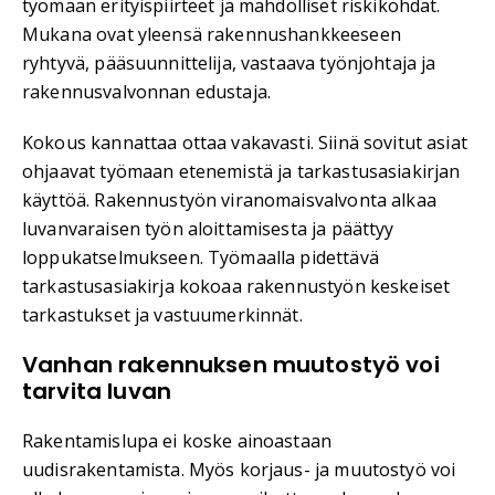
työmaan erityispiirteet ja mahdolliset riskikohdat.
Mukana ovat yleensä rakennushankkeeseen
ryhtyvä, pääsuunnittelija, vastaava työnjohtaja ja
rakennusvalvonnan edustaja.
Kokous kannattaa ottaa vakavasti. Siinä sovitut asiat
ohjaavat työmaan etenemistä ja tarkastusasiakirjan
käyttöä. Rakennustyön viranomaisvalvonta alkaa
luvanvaraisen työn aloittamisesta ja päättyy
loppukatselmukseen. Työmaalla pidettävä
tarkastusasiakirja kokoaa rakennustyön keskeiset
tarkastukset ja vastuumerkinnät.
Vanhan rakennuksen muutostyö voi
tarvita luvan
Rakentamislupa ei koske ainoastaan
uudisrakentamista. Myös korjaus- ja muutostyö voi