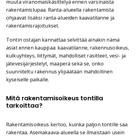
muuta viranomaiskäsittelyä ennen varsinaista
rakentamislupaa. Ranta-alueella rakentamista
ohjaavat lisäksi ranta-alueiden kaavatilanne ja
rakentamisrajoitukset.
Tontin ostajan kannattaa selvittää ainakin nämä
asiat ennen kauppaa: kaavatilanne, rakennusoikeus,
kulkuyhteys, liittymät, mahdolliset rasitteet, vesi- ja
jätevesijärjestelyt, maaperä sekä se, onko
suunniteltu rakennus ylipäätään mahdollinen
kyseiselle paikalle.
Mitä rakentamisoikeus tontilla
tarkoittaa?
Rakentamisoikeus kertoo, kuinka paljon tontille saa
rakentaa. Asemakaava-alueella se ilmaistaan usein