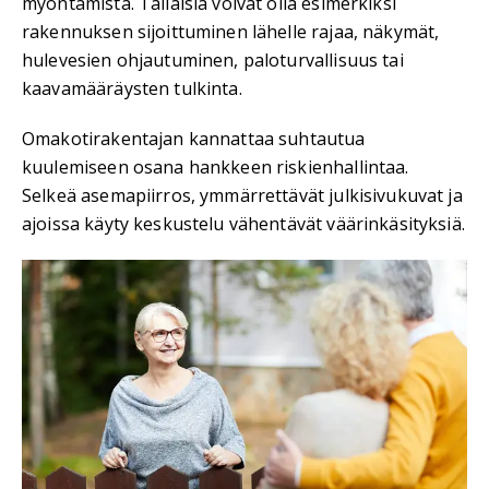
myöntämistä. Tällaisia voivat olla esimerkiksi
rakennuksen sijoittuminen lähelle rajaa, näkymät,
hulevesien ohjautuminen, paloturvallisuus tai
kaavamääräysten tulkinta.
Omakotirakentajan kannattaa suhtautua
kuulemiseen osana hankkeen riskienhallintaa.
Selkeä asemapiirros, ymmärrettävät julkisivukuvat ja
ajoissa käyty keskustelu vähentävät väärinkäsityksiä.