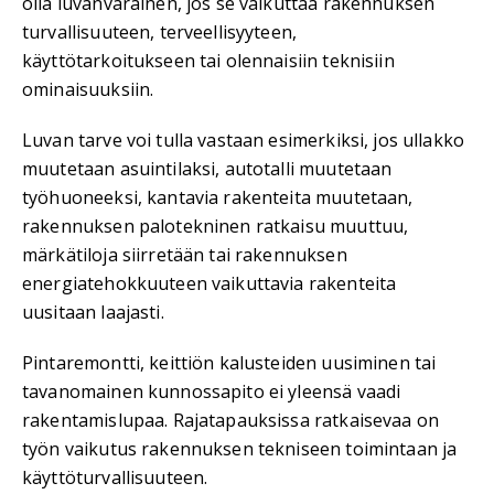
olla luvanvarainen, jos se vaikuttaa rakennuksen
turvallisuuteen, terveellisyyteen,
käyttötarkoitukseen tai olennaisiin teknisiin
ominaisuuksiin.
Luvan tarve voi tulla vastaan esimerkiksi, jos ullakko
muutetaan asuintilaksi, autotalli muutetaan
työhuoneeksi, kantavia rakenteita muutetaan,
rakennuksen palotekninen ratkaisu muuttuu,
märkätiloja siirretään tai rakennuksen
energiatehokkuuteen vaikuttavia rakenteita
uusitaan laajasti.
Pintaremontti, keittiön kalusteiden uusiminen tai
tavanomainen kunnossapito ei yleensä vaadi
rakentamislupaa. Rajatapauksissa ratkaisevaa on
työn vaikutus rakennuksen tekniseen toimintaan ja
käyttöturvallisuuteen.