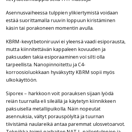
Asennusvaiheessa tulppien ylikiertymistä voidaan
estää suorittamalla ruuvin loppuun kiristäminen
käsin tai porakoneen momentin avulla.
KBRM-kevytbetoniruuvi ei yleensä vaadi esiporausta,
mutta kiinnitettävän kappaleen kovuuden ja
paksuuden takia esiporaaminen voi silti olla
tarpeellista. Nanopinnoitettu ja C4-
korroosioluokkaan hyväksytty KBRM sopii myös
ulkokäyttöön.
Siporex – harkkoon voit porauksen sijaan lyödä
reiän tuurnalla eli sileällä ja käytetyn kiinnikkeen
paksuisella metallipuikolla. Näin nopeutat
asennuksia, vältyt porauspölyltä ja tuurnan
tiivistämä naulareikä antaa paremmat ulosvetoarvot.
Tekniikka toimii parhaiten NAT L-nailontulppien ja