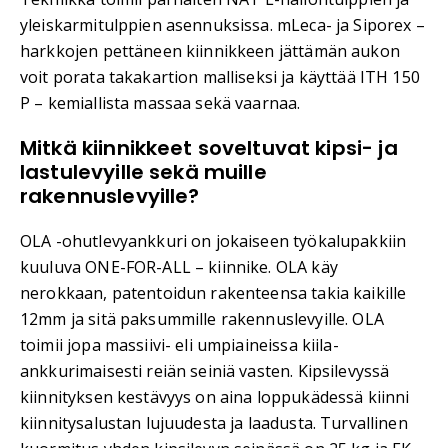
yleiskarmitulppien asennuksissa. mLeca- ja Siporex –
harkkojen pettäneen kiinnikkeen jättämän aukon
voit porata takakartion malliseksi ja käyttää ITH 150
P – kemiallista massaa sekä vaarnaa.
Mitkä kiinnikkeet soveltuvat kipsi- ja
lastulevyille sekä muille
rakennuslevyille?
OLA -ohutlevyankkuri on jokaiseen työkalupakkiin
kuuluva ONE-FOR-ALL – kiinnike. OLA käy
nerokkaan, patentoidun rakenteensa takia kaikille
12mm ja sitä paksummille rakennuslevyille. OLA
toimii jopa massiivi- eli umpiaineissa kiila-
ankkurimaisesti reiän seiniä vasten. Kipsilevyssä
kiinnityksen kestävyys on aina loppukädessä kiinni
kiinnitysalustan lujuudesta ja laadusta. Turvallinen