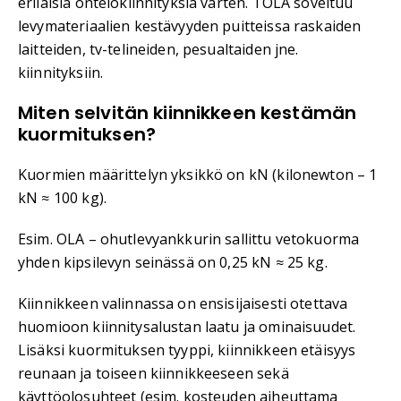
erilaisia ontelokiinnityksiä varten. TOLA soveltuu
levymateriaalien kestävyyden puitteissa raskaiden
laitteiden, tv-telineiden, pesualtaiden jne.
kiinnityksiin.
Miten selvitän kiinnikkeen kestämän
kuormituksen?
Kuormien määrittelyn yksikkö on kN (kilonewton – 1
kN ≈ 100 kg).
Esim. OLA – ohutlevyankkurin sallittu vetokuorma
yhden kipsilevyn seinässä on 0,25 kN ≈ 25 kg.
Kiinnikkeen valinnassa on ensisijaisesti otettava
huomioon kiinnitysalustan laatu ja ominaisuudet.
Lisäksi kuormituksen tyyppi, kiinnikkeen etäisyys
reunaan ja toiseen kiinnikkeeseen sekä
käyttöolosuhteet (esim. kosteuden aiheuttama