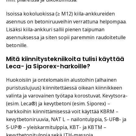
Isoissa kokoluokissa (≥ M12) kiila-ankkureiden
asennus on betoniruuveihin verrattuna helpompaa.
Lisäksi kiila-ankkuri sallii pienen taipuman
asennuksessa ja siten sopii paremmin raudoitetulle
betonille.
Mitä kiinnitystekniikoita tulisi käyttää
Leca- ja Siporex-harkoille?
Huokoisiin ja ontelomaisiin alustoihin (alhainen
puristuslujuus) kiinnitettäessä oikean kiinnikkeen
valinta ja varovainen työtapa korostuvat. Kevytsora-
(esim. Leca®) ja kevytbetoni (esim. Siporex) –
harkkoihin kiinnittämisessä voit käyttää KBRM –
kevytbetoniruuvia, NAT L – nailontulppia, S-UF®- ja
S-UP® – yleiskarmitulppia, KBT- ja KBTM –
kevytbetonitulppia sekä ITH-massoja.