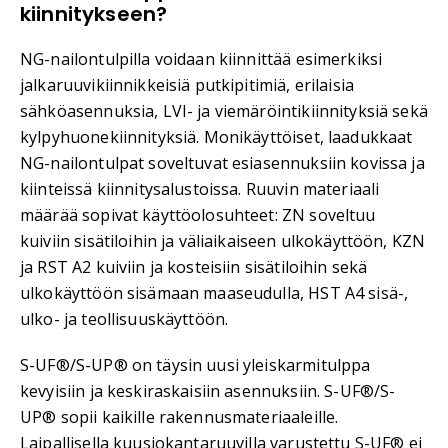
kiinnitykseen?
NG-nailontulpilla voidaan kiinnittää esimerkiksi
jalkaruuvikiinnikkeisiä putkipitimiä, erilaisia
sähköasennuksia, LVI- ja viemäröintikiinnityksiä sekä
kylpyhuonekiinnityksiä. Monikäyttöiset, laadukkaat
NG-nailontulpat soveltuvat esiasennuksiin kovissa ja
kiinteissä kiinnitysalustoissa. Ruuvin materiaali
määrää sopivat käyttöolosuhteet: ZN soveltuu
kuiviin sisätiloihin ja väliaikaiseen ulkokäyttöön, KZN
ja RST A2 kuiviin ja kosteisiin sisätiloihin sekä
ulkokäyttöön sisämaan maaseudulla, HST A4 sisä-,
ulko- ja teollisuuskäyttöön.
S-UF®/S-UP® on täysin uusi yleiskarmitulppa
kevyisiin ja keskiraskaisiin asennuksiin. S-UF®/S-
UP® sopii kaikille rakennusmateriaaleille.
Laipallisella kuusiokantaruuvilla varustettu S-UF® ei