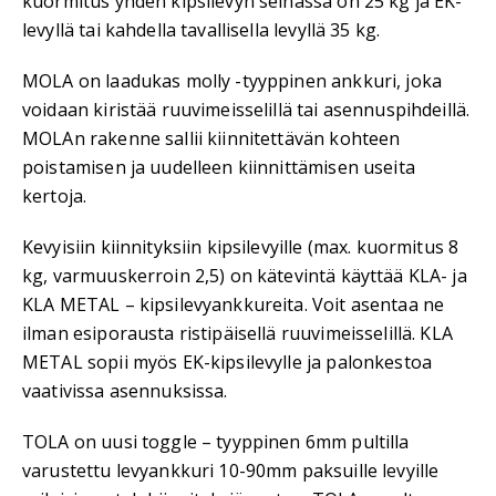
kuormitus yhden kipsilevyn seinässä on 25 kg ja EK-
levyllä tai kahdella tavallisella levyllä 35 kg.
MOLA on laadukas molly -tyyppinen ankkuri, joka
voidaan kiristää ruuvimeisselillä tai asennuspihdeillä.
MOLAn rakenne sallii kiinnitettävän kohteen
poistamisen ja uudelleen kiinnittämisen useita
kertoja.
Kevyisiin kiinnityksiin kipsilevyille (max. kuormitus 8
kg, varmuuskerroin 2,5) on kätevintä käyttää KLA- ja
KLA METAL – kipsilevyankkureita. Voit asentaa ne
ilman esiporausta ristipäisellä ruuvimeisselillä. KLA
METAL sopii myös EK-kipsilevylle ja palonkestoa
vaativissa asennuksissa.
TOLA on uusi toggle – tyyppinen 6mm pultilla
varustettu levyankkuri 10-90mm paksuille levyille