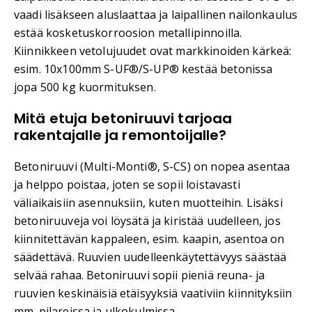
vaadi lisäkseen aluslaattaa ja laipallinen nailonkaulus
estää kosketuskorroosion metallipinnoilla.
Kiinnikkeen vetolujuudet ovat markkinoiden kärkeä:
esim. 10x100mm S-UF®/S-UP® kestää betonissa
jopa 500 kg kuormituksen.
Mitä etuja betoniruuvi tarjoaa
rakentajalle ja remontoijalle?
Betoniruuvi (Multi-Monti®, S-CS) on nopea asentaa
ja helppo poistaa, joten se sopii loistavasti
väliaikaisiin asennuksiin, kuten muotteihin. Lisäksi
betoniruuveja voi löysätä ja kiristää uudelleen, jos
kiinnitettävän kappaleen, esim. kaapin, asentoa on
säädettävä. Ruuvien uudelleenkäytettävyys säästää
selvää rahaa. Betoniruuvi sopii pieniä reuna- ja
ruuvien keskinäisiä etäisyyksiä vaativiin kiinnityksiin
mm. pilareissa ja ulkokulmissa.