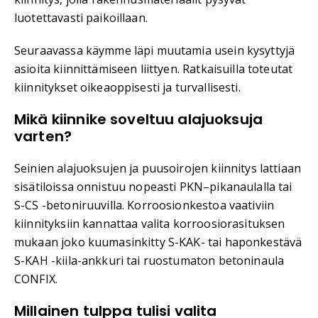
luotettavasti paikoillaan.
Seuraavassa käymme läpi muutamia usein kysyttyjä
asioita kiinnittämiseen liittyen. Ratkaisuilla toteutat
kiinnitykset oikeaoppisesti ja turvallisesti.
Mikä kiinnike soveltuu alajuoksuja
varten?
Seinien alajuoksujen ja puusoirojen kiinnitys lattiaan
sisätiloissa onnistuu nopeasti PKN–pikanaulalla tai
S-CS -betoniruuvilla. Korroosionkestoa vaativiin
kiinnityksiin kannattaa valita korroosiorasituksen
mukaan joko kuumasinkitty S-KAK- tai haponkestävä
S-KAH -kiila-ankkuri tai ruostumaton betoninaula
CONFIX.
Millainen tulppa tulisi valita