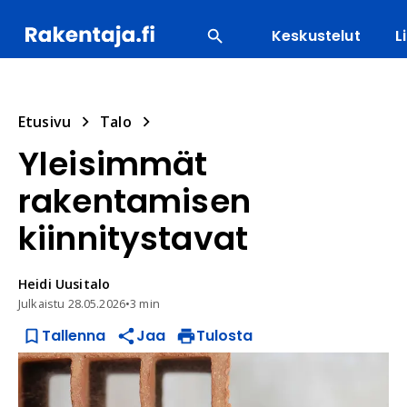
Keskustelut
L
SUOSITUIMMAT
ENERGIA
LVI
MATERIAALI
Etusivu
Talo
Yleisimmät
rakentamisen
kiinnitystavat
Heidi
Uusitalo
Julkaistu
28.05.2026
•
3 min
Tallenna
Jaa
Tulosta