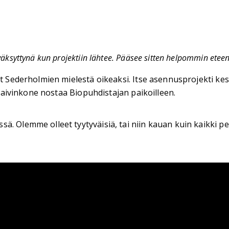
väksyttynä kun projektiin lähtee. Pääsee sitten helpommin etee
nut Sederholmien mielestä oikeaksi. Itse asennusprojekti k
ä kaivinkone nostaa Biopuhdistajan paikoilleen.
ä. Olemme olleet tyytyväisiä, tai niin kauan kuin kaikki pela