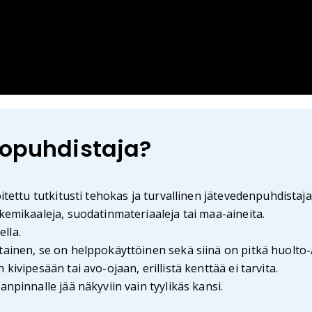
Biopuhdistaja?
itettu tutkitusti tehokas ja turvallinen jätevedenpuhdistaja
kemikaaleja, suodatinmateriaaleja tai maa-aineita.
lla.
ainen, se on helppokäyttöinen sekä siinä on pitkä huolto-/
ivipesään tai avo-ojaan, erillistä kenttää ei tarvita.
npinnalle jää näkyviin vain tyylikäs kansi.