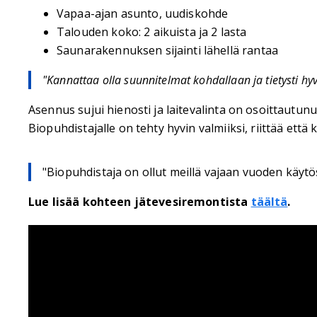
Vapaa-ajan asunto, uudiskohde
Talouden koko: 2 aikuista ja 2 lasta
Saunarakennuksen sijainti lähellä rantaa
"Kannattaa olla suunnitelmat kohdallaan ja tietysti hy
Asennus sujui hienosti ja laitevalinta on osoittautu
Biopuhdistajalle on tehty hyvin valmiiksi, riittää ett
"Biopuhdistaja on ollut meillä vajaan vuoden käytöss
Lue lisää kohteen jätevesiremontista
täältä
.