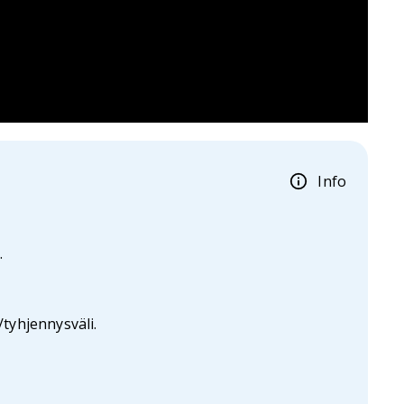
Info
.
tyhjennysväli.