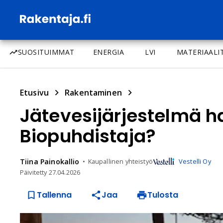
SUOSITUIMMAT
ENERGIA
LVI
MATERIAALI
Etusivu
Rakentaminen
Jätevesijärjestelmä har
Biopuhdistaja?
Tiina
Painokallio
Kaupallinen yhteistyö
Vestelli Oy
Päivitetty
27.04.2026
Tallenna
Jaa
Tulosta