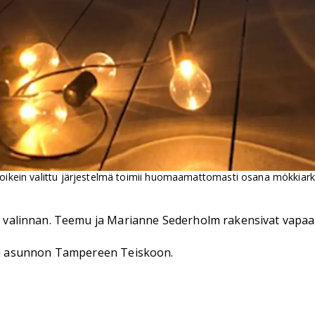
– oikein valittu järjestelmä toimii huomaamattomasti osana mökkiar
teen valinnan. Teemu ja Marianne Sederholm rakensivat va
an asunnon Tampereen Teiskoon.