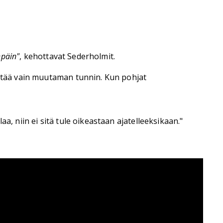
npäin"
, kehottavat Sederholmit.
estää vain muutaman tunnin. Kun pohjat
a, niin ei sitä tule oikeastaan ajatelleeksikaan."