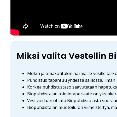
Miksi valita Vestellin 
Mökin ja omakotitalon harmaille vesille tarko
Puhdistus tapahtuu yhdessä säiliössä, ilman 
Korkea puhdistustaso saavutetaan hapetukse
Biopuhdistajan toimintaperiaate on yksinkert
Vesi voidaan ohjata Biopuhdistajasta suoraan k
Biopuhdistajan muotoilu on viimeisteltyä, maa