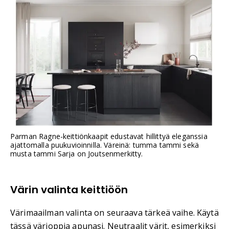
Parman Ragne-keittiönkaapit edustavat hillittyä eleganssia
ajattomalla puukuvioinnilla. Väreinä: tumma tammi sekä
musta tammi Sarja on Joutsenmerkitty.
Värin valinta keittiöön
Värimaailman valinta on seuraava tärkeä vaihe. Käytä
tässä värioppia apunasi. Neutraalit värit, esimerkiksi