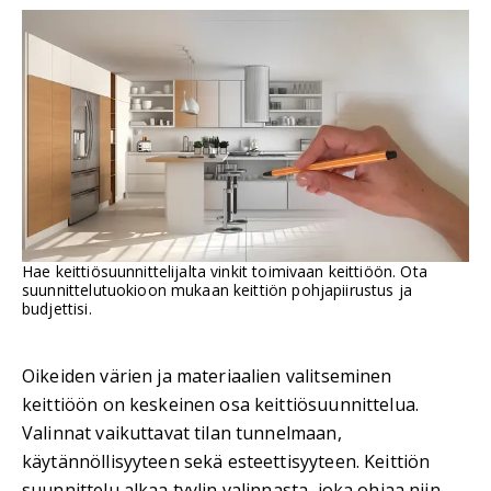
Hae keittiösuunnittelijalta vinkit toimivaan keittiöön. Ota
suunnittelutuokioon mukaan keittiön pohjapiirustus ja
budjettisi.
Oikeiden värien ja materiaalien valitseminen
keittiöön on keskeinen osa keittiösuunnittelua.
Valinnat vaikuttavat tilan tunnelmaan,
käytännöllisyyteen sekä esteettisyyteen. Keittiön
suunnittelu alkaa tyylin valinnasta, joka ohjaa niin