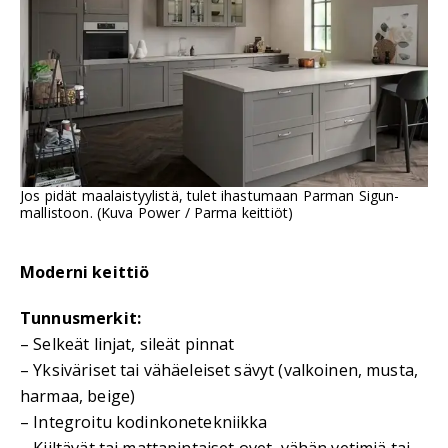
Jos pidät maalaistyylistä, tulet ihastumaan Parman Sigun-
mallistoon. (Kuva Power / Parma keittiöt)
Moderni keittiö
Tunnusmerkit:
– Selkeät linjat, sileät pinnat
– Yksiväriset tai vähäeleiset sävyt (valkoinen, musta,
harmaa, beige)
– Integroitu kodinkonetekniikka