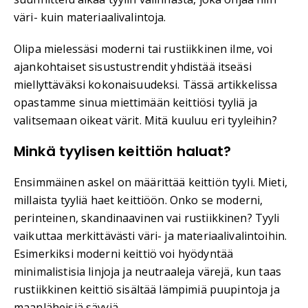
väri- kuin materiaalivalintoja.
Olipa mielessäsi moderni tai rustiikkinen ilme, voi
ajankohtaiset sisustustrendit yhdistää itseäsi
miellyttäväksi kokonaisuudeksi. Tässä artikkelissa
opastamme sinua miettimään keittiösi tyyliä ja
valitsemaan oikeat värit. Mitä kuuluu eri tyyleihin?
Minkä tyylisen keittiön haluat?
Ensimmäinen askel on määrittää keittiön tyyli. Mieti,
millaista tyyliä haet keittiöön. Onko se moderni,
perinteinen, skandinaavinen vai rustiikkinen? Tyyli
vaikuttaa merkittävästi väri- ja materiaalivalintoihin.
Esimerkiksi moderni keittiö voi hyödyntää
minimalistisia linjoja ja neutraaleja värejä, kun taas
rustiikkinen keittiö sisältää lämpimiä puupintoja ja
maanläheisiä sävyjä.