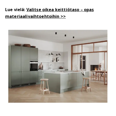
Lue vielä:
Valitse oikea keittiötaso – opas
materiaalivaihtoehtoihin >>