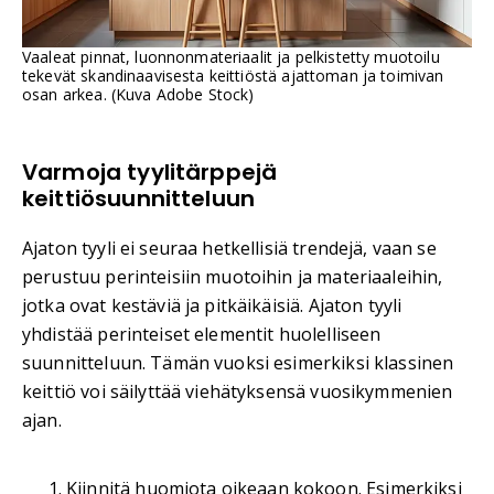
Vaaleat pinnat, luonnonmateriaalit ja pelkistetty muotoilu
tekevät skandinaavisesta keittiöstä ajattoman ja toimivan
osan arkea. (Kuva Adobe Stock)
Varmoja tyylitärppejä
keittiösuunnitteluun
Ajaton tyyli ei seuraa hetkellisiä trendejä, vaan se
perustuu perinteisiin muotoihin ja materiaaleihin,
jotka ovat kestäviä ja pitkäikäisiä. Ajaton tyyli
yhdistää perinteiset elementit huolelliseen
suunnitteluun. Tämän vuoksi esimerkiksi klassinen
keittiö voi säilyttää viehätyksensä vuosikymmenien
ajan.
Kiinnitä huomiota oikeaan kokoon. Esimerkiksi