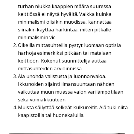
turhan niukka kaappien määrä suuressa
keittiössä ei näytä hyvältä. Vaikka kuinka
minimalismi olisikin muodissa, kannattaa
siinäkin käyttää harkintaa, miten pitkälle
minimalismin vie.
Oikeilla mittasuhteilla pystyt luomaan optisia
harhoja esimerkiksi pitkään tai matalaan
keittiöön. Kokenut suunnittelija auttaa
mittasuhteiden arvioinnissa.
Älä unohda valistusta ja luonnonvaloa.
Ikkunoiden sijainti ilmansuuntaan nähden
vaikuttaa muun muassa valon värilämpötilaan
sekä voimakkuuteen.
Muista säilyttää selkeät kulkureitit. Älä tuki niitä
kaapistoilla tai huonekaluilla.