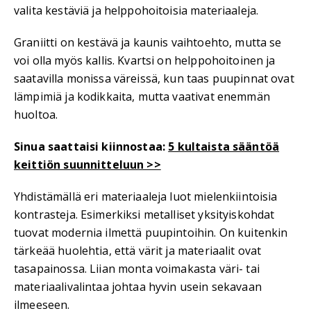
valita kestäviä ja helppohoitoisia materiaaleja.
Graniitti on kestävä ja kaunis vaihtoehto, mutta se
voi olla myös kallis. Kvartsi on helppohoitoinen ja
saatavilla monissa väreissä, kun taas puupinnat ovat
lämpimiä ja kodikkaita, mutta vaativat enemmän
huoltoa.
Sinua saattaisi kiinnostaa:
5 kultaista sääntöä
keittiön suunnitteluun >>
Yhdistämällä eri materiaaleja luot mielenkiintoisia
kontrasteja. Esimerkiksi metalliset yksityiskohdat
tuovat modernia ilmettä puupintoihin. On kuitenkin
tärkeää huolehtia, että värit ja materiaalit ovat
tasapainossa. Liian monta voimakasta väri- tai
materiaalivalintaa johtaa hyvin usein sekavaan
ilmeeseen.