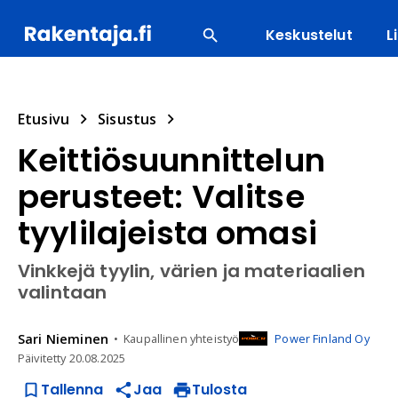
Keskustelut
L
SUOSITUIMMAT
ENERGIA
LVI
MATERIAALI
Etusivu
Sisustus
Keittiösuunnittelun
perusteet: Valitse
tyylilajeista omasi
Vinkkejä tyylin, värien ja materiaalien
valintaan
Sari
Nieminen
Kaupallinen yhteistyö
Power Finland Oy
Päivitetty
20.08.2025
Tallenna
Jaa
Tulosta