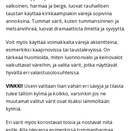
valkoinen, harmaa ja beige, luovat rauhallisen
taustan käyttää kirkkaampiakin värejä sopivina
annoksina. Tummat värit, kuten tummansininen ja
metsänvihreä, luovat dramaattista ilmettä ja syvyyttä.
Voit myös käyttää voimakkaita värejä aksentteina,
esimerkiksi kaapinovissa tai taustalevyissä. On
tärkeää huomioida, miten luonnonvalo ja keinovalot
vaikuttavat väreihin, ja valita värit, jotka näyttävät
hyvältä eri valaistusolosuhteissa.
VINKKI!
Usein valitaan liian vähän eri sävyjä ja tilasta
tulee tällöin kylmä ja kolkko, varsinkin jos ne
muutamat valitut värit ovat lisäksi lämmöltään
kylmiä.
Eri värit myös korostavat toisia ja nostavat niitä
esille. Alla olevassa esimerkissä tummanharmaa