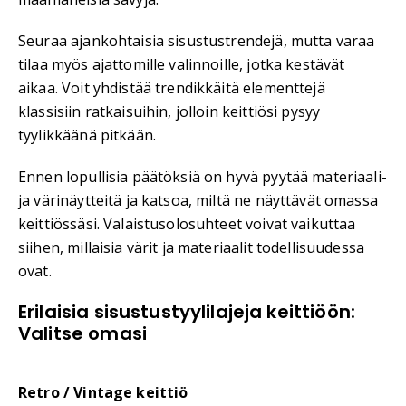
Seuraa ajankohtaisia sisustustrendejä, mutta varaa
tilaa myös ajattomille valinnoille, jotka kestävät
aikaa. Voit yhdistää trendikkäitä elementtejä
klassisiin ratkaisuihin, jolloin keittiösi pysyy
tyylikkäänä pitkään.
Ennen lopullisia päätöksiä on hyvä pyytää materiaali-
ja värinäytteitä ja katsoa, miltä ne näyttävät omassa
keittiössäsi. Valaistusolosuhteet voivat vaikuttaa
siihen, millaisia värit ja materiaalit todellisuudessa
ovat.
Erilaisia sisustustyylilajeja keittiöön:
Valitse omasi
Retro / Vintage keittiö