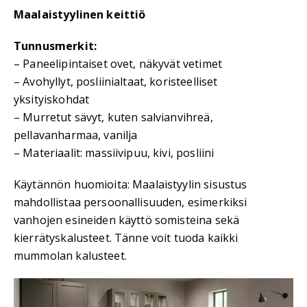
Maalaistyylinen keittiö
Tunnusmerkit:
– Paneelipintaiset ovet, näkyvät vetimet
– Avohyllyt, posliinialtaat, koristeelliset
yksityiskohdat
– Murretut sävyt, kuten salvianvihreä,
pellavanharmaa, vanilja
– Materiaalit: massiivipuu, kivi, posliini
Käytännön huomioita: Maalaistyylin sisustus
mahdollistaa persoonallisuuden, esimerkiksi
vanhojen esineiden käyttö somisteina sekä
kierrätyskalusteet. Tänne voit tuoda kaikki
mummolan kalusteet.