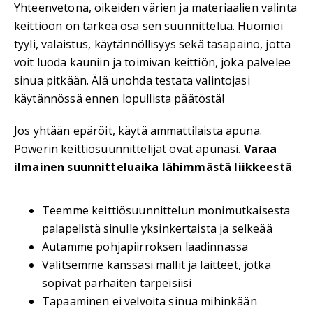
Yhteenvetona, oikeiden värien ja materiaalien valinta
keittiöön on tärkeä osa sen suunnittelua. Huomioi
tyyli, valaistus, käytännöllisyys sekä tasapaino, jotta
voit luoda kauniin ja toimivan keittiön, joka palvelee
sinua pitkään. Älä unohda testata valintojasi
käytännössä ennen lopullista päätöstä!
Jos yhtään epäröit, käytä ammattilaista apuna.
Powerin keittiösuunnittelijat ovat apunasi.
Varaa
ilmainen suunnitteluaika lähimmästä liikkeestä
.
Teemme keittiösuunnittelun monimutkaisesta
palapelistä sinulle yksinkertaista ja selkeää
Autamme pohjapiirroksen laadinnassa
Valitsemme kanssasi mallit ja laitteet, jotka
sopivat parhaiten tarpeisiisi
Tapaaminen ei velvoita sinua mihinkään