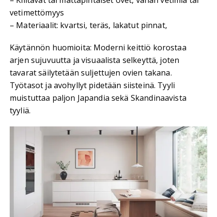
– Kiiltävät tai mattapintaiset ovet, vähän vetimiä tai
vetimettömyys
– Materiaalit: kvartsi, teräs, lakatut pinnat,
Käytännön huomioita: Moderni keittiö korostaa
arjen sujuvuutta ja visuaalista selkeyttä, joten
tavarat säilytetään suljettujen ovien takana.
Työtasot ja avohyllyt pidetään siisteinä. Tyyli
muistuttaa paljon Japandia sekä Skandinaavista
tyyliä.