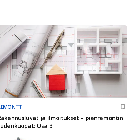
REMONTTI
Rakennusluvat ja ilmoitukset – pienremontin
sudenkuopat: Osa 3