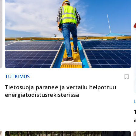
TUTKIMUS
Tietosuoja paranee ja vertailu helpottuu
energiatodistus­rekisterissä
L