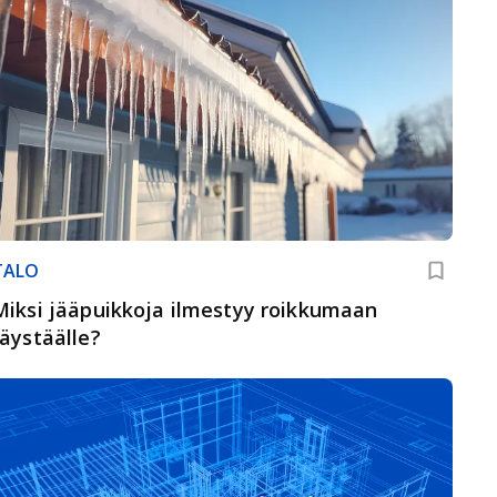
TALO
Miksi jääpuikkoja ilmestyy roikkumaan
räystäälle?