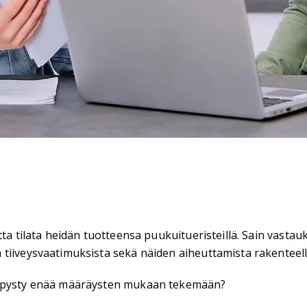
ta tilata heidän tuotteensa puukuitueristeillä. Sain vastauk
tiiveysvaatimuksista sekä näiden aiheuttamista rakenteell
ta pysty enää määräysten mukaan tekemään?