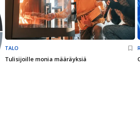
TALO
Tulisijoille monia määräyksiä