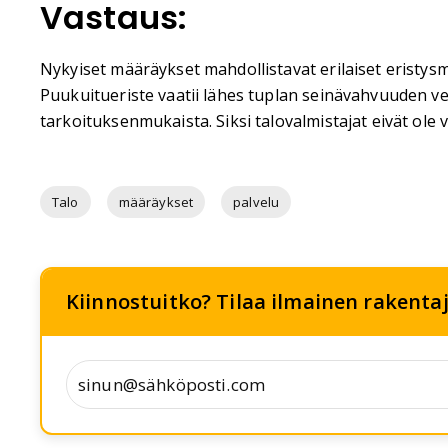
Vastaus:
Nykyiset määräykset mahdollistavat erilaiset eristys
Puukuitueriste vaatii lähes tuplan seinävahvuuden ver
tarkoituksenmukaista. Siksi talovalmistajat eivät ole 
Talo
määräykset
palvelu
Kiinnostuitko? Tilaa ilmainen rakentaja