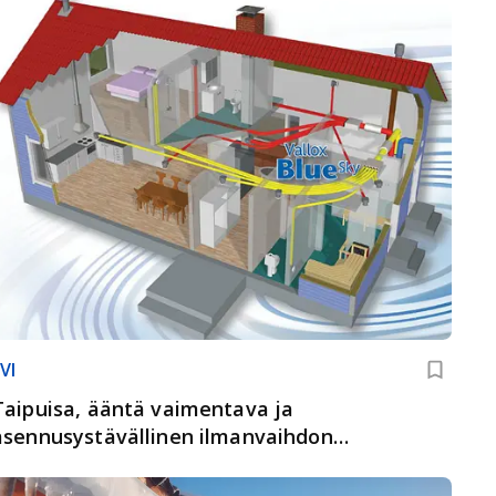
VI
Taipuisa, ääntä vaimentava ja
asennusystävällinen ilmanvaihdon
kanavajärjestelmä Vallox Blue Sky