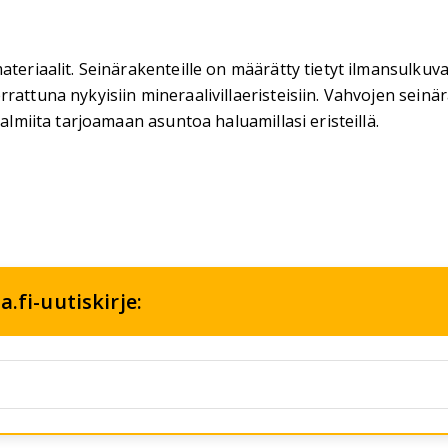
materiaalit. Seinärakenteille on määrätty tietyt ilmansulk
rattuna nykyisiin mineraalivillaeristeisiin. Vahvojen seinär
valmiita tarjoamaan asuntoa haluamillasi eristeillä.
.fi-uutiskirje: