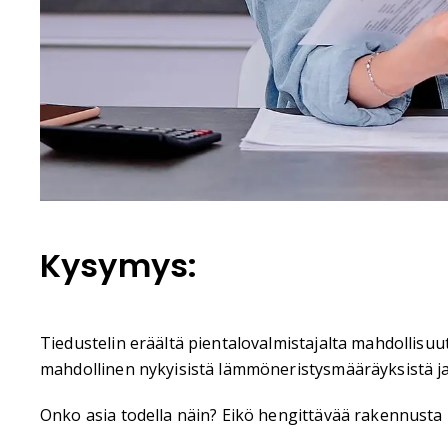
Kysymys:
Tiedustelin eräältä pientalovalmistajalta mahdollisuut
mahdollinen nykyisistä lämmöneristysmääräyksistä ja 
Onko asia todella näin? Eikö hengittävää rakennus