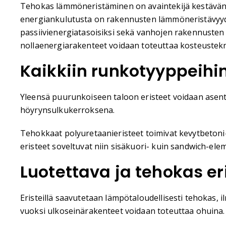
Tehokas lämmöneristäminen on avaintekijä kestävän
energiankulutusta on rakennusten lämmöneristävyyde
passiivienergiatasoisiksi sekä vanhojen rakennusten 
nollaenergiarakenteet voidaan toteuttaa kosteusteknis
Kaikkiin runkotyyppeihi
Yleensä puurunkoiseen taloon eristeet voidaan asenta
höyrynsulkukerroksena.
Tehokkaat polyuretaanieristeet toimivat kevytbetoni
eristeet soveltuvat niin sisäkuori- kuin sandwich-ele
Luotettava ja tehokas er
Eristeillä saavutetaan lämpötaloudellisesti tehokas,
vuoksi ulkoseinärakenteet voidaan toteuttaa ohuina