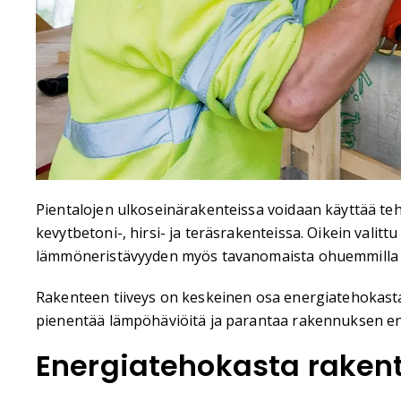
Pientalojen ulkoseinärakenteissa voidaan käyttää teho
kevytbetoni-, hirsi- ja teräsrakenteissa. Oikein valit
lämmöneristävyyden myös tavanomaista ohuemmilla er
Rakenteen tiiveys on keskeinen osa energiatehokasta u
pienentää lämpöhäviöitä ja parantaa rakennuksen ener
Energiatehokasta raken