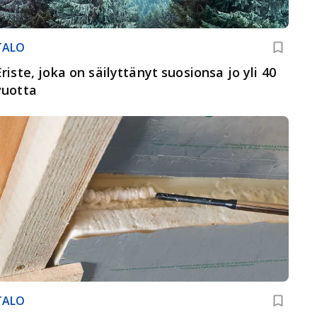
TALO
Eriste, joka on säilyttänyt suosionsa jo yli 40
vuotta
TALO