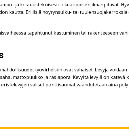
lämpö- ja kosteusteknisesti oikeaoppisen ilmanpitävät. Hy
on kautta. Erillisiä höyrynsulku- tai tuulensuojakerroksia 
amisvaiheessa tapahtunut kastuminen tai rakenteeseen vahi
s
hdollisuudet työvirheisiin ovat vähäiset. Levyjä voidaan le
aha, mattopuukko ja rasiapora. Kevyitä levyjä on kätevä käsi
 eristelevyjen väliset ponttisaumat vaahdotetaan aina poly