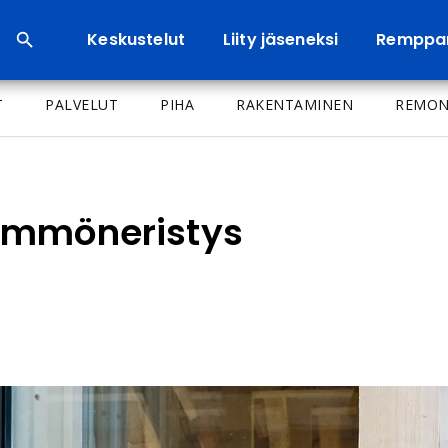
Keskustelut
Liity jäseneksi
Remppa
T
PALVELUT
PIHA
RAKENTAMINEN
REMON
ämmöneristys