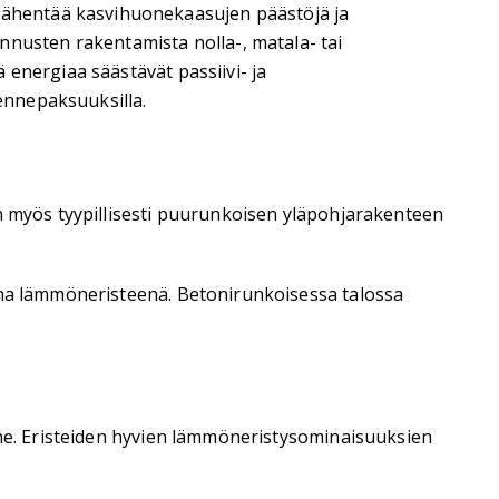
vähentää kasvihuonekaasujen päästöjä ja
usten rakentamista nolla-, matala- tai
 energiaa säästävät passiivi- ja
kennepaksuuksilla.
än myös tyypillisesti puurunkoisen yläpohjarakenteen
sena lämmöneristeenä. Betonirunkoisessa talossa
nne. Eristeiden hyvien lämmöneristysominaisuuksien