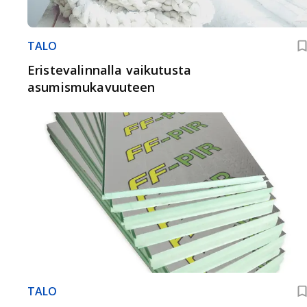
TALO
Eristevalinnalla vaikutusta
asumismukavuuteen
TALO