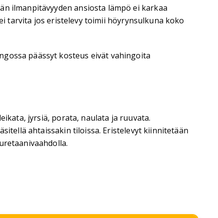
vän ilmanpitävyyden ansiosta lämpö ei karkaa
ei tarvita jos eristelevy toimii höyrynsulkuna koko
ngossa päässyt kosteus eivät vahingoita
ikata, jyrsiä, porata, naulata ja ruuvata.
tellä ahtaissakin tiloissa. Eristelevyt kiinnitetään
uretaanivaahdolla.