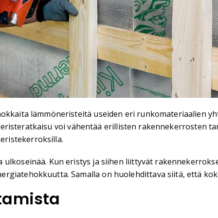
kkaita lämmöneristeitä useiden eri runkomateriaalien yhtey
tu eristeratkaisu voi vähentää erillisten rakennekerrosten 
istekerroksilla.
lkoseinää. Kun eristys ja siihen liittyvät rakennekerrokse
giatehokkuutta. Samalla on huolehdittava siitä, että koko
tamista