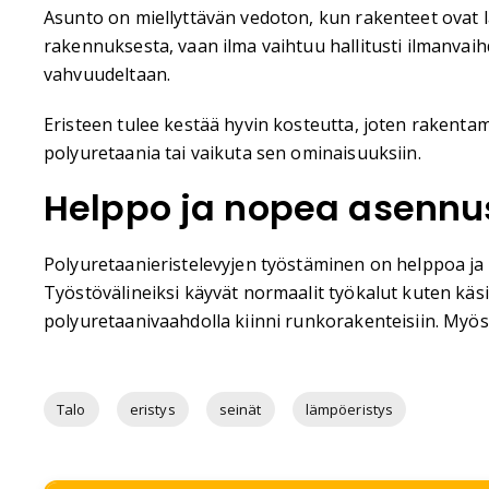
Asunto on miellyttävän vedoton, kun rakenteet ovat 
rakennuksesta, vaan ilma vaihtuu hallitusti ilmanvaihd
vahvuudeltaan.
Eristeen tulee kestää hyvin kosteutta, joten rakent
polyuretaania tai vaikuta sen ominaisuuksiin.
Helppo ja nopea asennu
Polyuretaanieristelevyjen työstäminen on helppoa ja ma
Työstövälineiksi käyvät normaalit työkalut kuten käsis
polyuretaanivaahdolla kiinni runkorakenteisiin. Myös
Talo
eristys
seinät
lämpöeristys