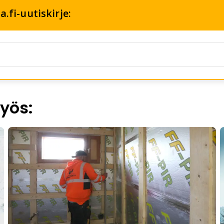
.fi-uutiskirje:
yös: