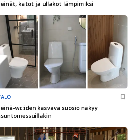
Seinät, katot ja ullakot lämpimiksi
TALO
Seinä-wc:iden kasvava suosio näkyy
asuntomessuillakin