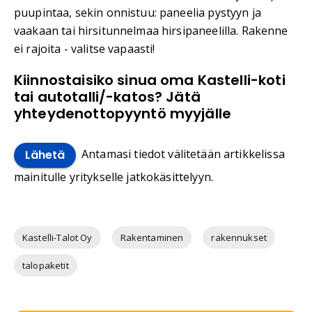
puupintaa, sekin onnistuu: paneelia pystyyn ja
vaakaan tai hirsitunnelmaa hirsipaneelilla. Rakenne
ei rajoita - valitse vapaasti!
Kiinnostaisiko sinua oma Kastelli-koti
tai autotalli/-katos? Jätä
yhteydenottopyyntö myyjälle
Antamasi tiedot välitetään artikkelissa
Lähetä
mainitulle yritykselle jatkokäsittelyyn.
Kastelli-Talot Oy
Rakentaminen
rakennukset
talopaketit