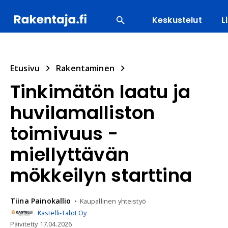
Keskustelut
L
SUOSITUIMMAT
ENERGIA
LVI
MATERIAALI
Etusivu
Rakentaminen
Tinkimätön laatu ja
huvilamalliston
toimivuus -
miellyttävän
mökkeilyn starttina
Tiina
Painokallio
Kaupallinen yhteistyö
Kastelli-Talot Oy
Päivitetty
17.04.2026