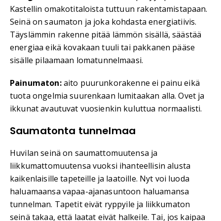
Kastellin omakotitaloista tuttuun rakentamistapaan.
Seinä on saumaton ja joka kohdasta energiatiivis.
Täyslämmin rakenne pitää lämmön sisällä, säästää
energiaa eikä kovakaan tuuli tai pakkanen pääse
sisälle pilaamaan lomatunnelmaasi.
Painumaton:
aito puurunkorakenne ei painu eikä
tuota ongelmia suurenkaan lumitaakan alla. Ovet ja
ikkunat avautuvat vuosienkin kuluttua normaalisti.
Saumatonta tunnelmaa
Huvilan seinä on saumattomuutensa ja
liikkumattomuutensa vuoksi ihanteellisin alusta
kaikenlaisille tapeteille ja laatoille. Nyt voi luoda
haluamaansa vapaa-ajanasuntoon haluamansa
tunnelman. Tapetit eivät ryppyile ja liikkumaton
seinä takaa, että laatat eivät halkeile. Tai, jos kaipaa