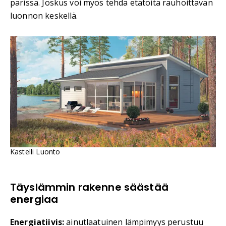
parissa. Joskus voi myös tehdä etätöitä rauhoittavan
luonnon keskellä.
Kastelli Luonto
Täyslämmin rakenne säästää
energiaa
Energiatiivis:
ainutlaatuinen lämpimyys perustuu