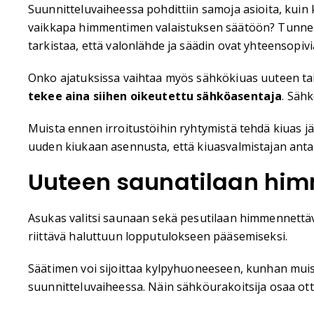
Suunnitteluvaiheessa pohdittiin samoja asioita, kuin 
vaikkapa himmentimen valaistuksen säätöön? Tunnelma
tarkistaa, että valonlähde ja säädin ovat yhteensopiv
Onko ajatuksissa vaihtaa myös sähkökiuas uuteen tai 
tekee aina siihen oikeutettu sähköasentaja
. Säh
Muista ennen irroitustöihin ryhtymistä tehdä kiuas j
uuden kiukaan asennusta, että kiuasvalmistajan antam
Uuteen saunatilaan him
Asukas valitsi saunaan sekä pesutilaan himmennettävä
riittävä haluttuun lopputulokseen pääsemiseksi.
Säätimen voi sijoittaa kylpyhuoneeseen, kunhan muis
suunnitteluvaiheessa. Näin sähköurakoitsija osaa ott