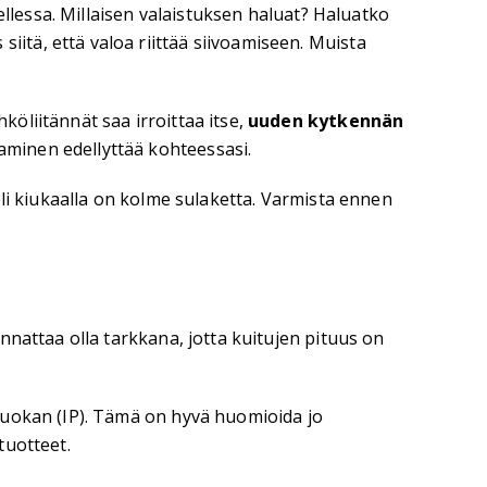
ellessa. Millaisen valaistuksen haluat? Haluatko
tä, että valoa riittää siivoamiseen. Muista
öliitännät saa irroittaa itse,
uuden kytkennän
aminen edellyttää kohteessasi.
eli kiukaalla on kolme sulaketta. Varmista ennen
nattaa olla tarkkana, jotta kuitujen pituus on
luokan (IP). Tämä on hyvä huomioida jo
tuotteet.