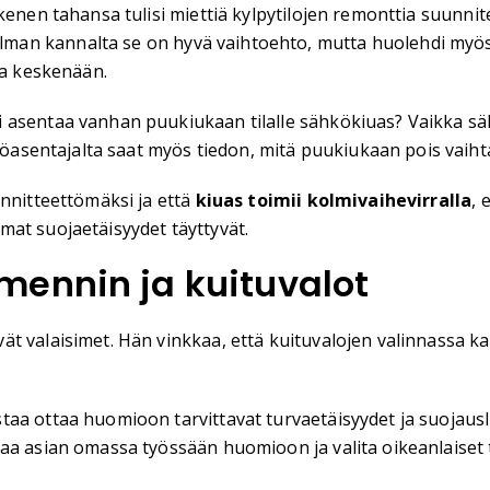
kenen tahansa tulisi miettiä kylpytilojen remonttia suunnit
n kannalta se on hyvä vaihtoehto, mutta huolehdi myös sii
ia keskenään.
asentaa vanhan puukiukaan tilalle sähkökiuas? Vaikka sähk
köasentajalta saat myös tiedon, mitä puukiukaan pois vaiht
ännitteettömäksi ja että
kiuas toimii kolmivaihevirralla
, 
at suojaetäisyydet täyttyvät.
mennin ja kuituvalot
t valaisimet. Hän vinkkaa, että kuituvalojen valinnassa kan
taa ottaa huomioon tarvittavat turvaetäisyydet ja suojaus
aa asian omassa työssään huomioon ja valita oikeanlaiset 