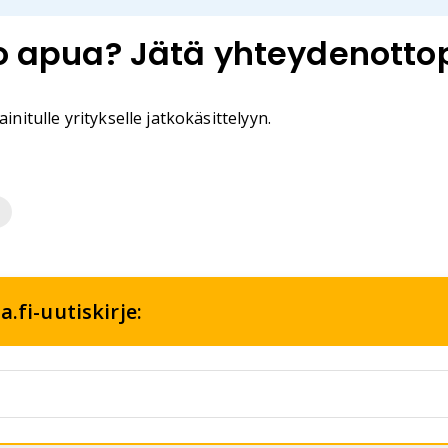
ko apua? Jätä yhteydenotto
initulle yritykselle jatkokäsittelyyn.
s
.fi-uutiskirje: