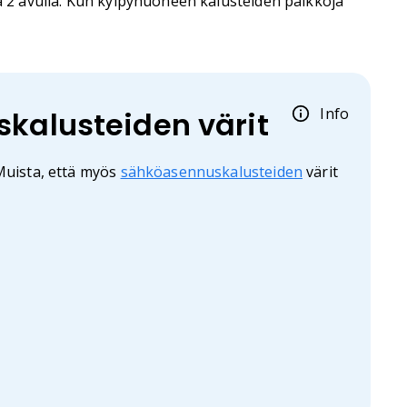
ja 2 avulla. Kun kylpyhuoneen kalusteiden paikkoja
Info
skalusteiden värit
 Muista, että myös
sähköasennuskalusteiden
värit