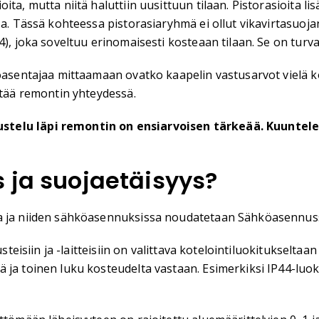
ita, mutta niitä haluttiin uusittuun tilaan. Pistorasioita l
sa. Tässä kohteessa pistorasiaryhmä ei ollut vikavirtasuojan
, joka soveltuu erinomaisesti kosteaan tilaan. Se on turvall
köasentajaa mittaamaan ovatko kaapelin vastusarvot vielä 
ttää remontin yhteydessä.
stelu läpi remontin on ensiarvoisen tärkeää. Kuuntele
 ja suojaetäisyys?
ia ja niiden sähköasennuksissa noudatetaan Sähköasennus
steisiin ja -laitteisiin on valittava kotelointiluokitukseltaa
a toinen luku kosteudelta vastaan. Esimerkiksi IP44-luokite