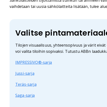
Sähkölaitteiden sijoittamista suihkun tai ammeen väli
vaihdetaan tai uusia sähkölaitteita lisätään, tulee a
Valitse pintamateriaal
Tilojen visuaalisuus, yhteensopivuus ja värit eivät
voi valita tiloihin sopivaksi. Tutustu ABBn laadukk
IMPRESSIVO®-sarja
Jussi-sarja
Teräs-sarja
Saga-sarja