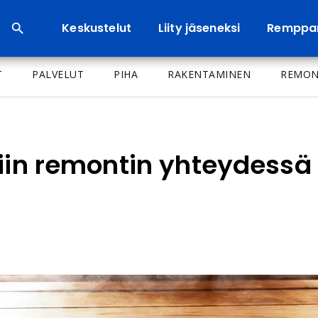
Keskustelut
Liity jäseneksi
Remppa
T
PALVELUT
PIHA
RAKENTAMINEN
REMON
tiin remontin yhteydess