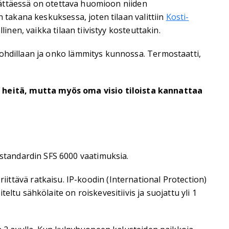
isättäessä on otettava huomioon niiden
 takana keskuksessa, joten tilaan valittiin
Kosti-
inen, vaikka tilaan tiivistyy kosteuttakin.
kohdillaan ja onko lämmitys kunnossa. Termostaatti,
 heitä, mutta myös oma visio tiloista kannattaa
standardin SFS 6000 vaatimuksia.
n riittävä ratkaisu. IP-koodin (International Protection)
ltu sähkölaite on roiskevesitiivis ja suojattu yli 1