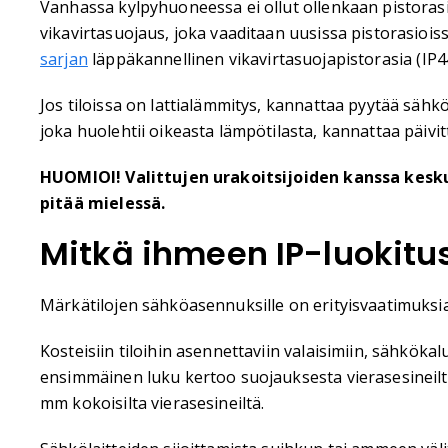
Vanhassa kylpyhuoneessa ei ollut ollenkaan pistorasio
vikavirtasuojaus, joka vaaditaan uusissa pistorasiois
sarjan
läppäkannellinen vikavirtasuojapistorasia (IP44)
Jos tiloissa on lattialämmitys, kannattaa pyytää säh
joka huolehtii oikeasta lämpötilasta, kannattaa päivi
HUOMIOI! Valittujen urakoitsijoiden kanssa kesku
pitää mielessä.
Mitkä ihmeen IP-luokitus
Märkätilojen sähköasennuksille on erityisvaatimuks
Kosteisiin tiloihin asennettaviin valaisimiin, sähkökalu
ensimmäinen luku kertoo suojauksesta vierasesineiltä j
mm kokoisilta vierasesineiltä.