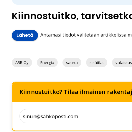
Kiinnostuitko, tarvitset
Antamasi tiedot välitetään artikkelissa ma
Lähetä
ABB Oy
Energia
sauna
sisätilat
valaistu
Kiinnostuitko? Tilaa ilmainen rakentaja