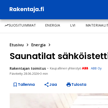
SUOSITUIMMAT
ENERGIA
LVI
MATERIAALI
Etusivu
Energia
Saunatilat sähköistet
Rakentajan
toimitus
Kaupallinen yhteistyö
ABB Oy
Päivitetty
28.06.2026
•
3 min
Tallenna
Jaa
Tulosta