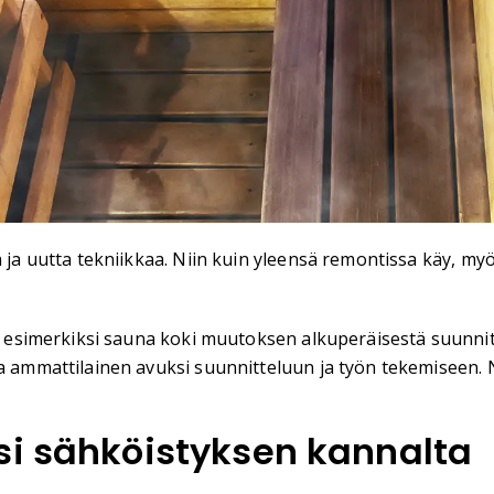
ä ja uutta tekniikkaa. Niin kuin yleensä remontissa käy, my
tta esimerkiksi sauna koki muutoksen alkuperäisestä suunni
aa ammattilainen avuksi suunnitteluun ja työn tekemiseen. 
si sähköistyksen kannalta