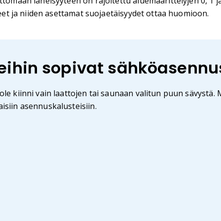
ttömään läheisyyteen on rajoitettu aluemäärittelyjen 0, 1 
lueet ja niiden asettamat suojaetäisyydet ottaa huomioon.
eihin sopivat sähköasennu
 ole kiinni vain laattojen tai saunaan valitun puun sävystä.
aisiin asennuskalusteisiin.