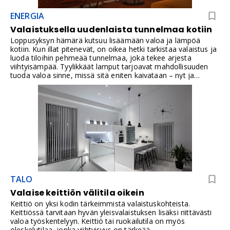
ENERGIA
Valaistuksella uudenlaista tunnelmaa kotiin
Loppusyksyn hämärä kutsuu lisäämään valoa ja lämpöä
kotiin. Kun illat pitenevät, on oikea hetki tarkistaa valaistus ja
luoda tiloihin pehmeää tunnelmaa, joka tekee arjesta
viihtyisämpää. Tyylikkäät lamput tarjoavat mahdollisuuden
tuoda valoa sinne, missä sitä eniten kaivataan – nyt ja
tulevan kevään kirkkaisiin päiviin. Hyvin suunniteltu valaistus
luo kodin, jossa on hyvä olla vuodenajasta toiseen.
TALO
Valaise keittiön välitila oikein
Keittiö on yksi kodin tärkeimmistä valaistuskohteista.
Keittiössä tarvitaan hyvän yleisvalaistuksen lisäksi riittävästi
valoa työskentelyyn. Keittiö tai ruokailutila on myös
oleskelutilaa, jonka viihtyisyys on tärkeää.