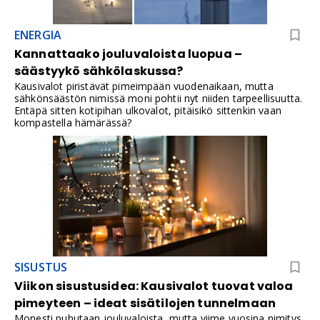
ENERGIA
Kannattaako jouluvaloista luopua –
säästyykö sähkölaskussa?
Kausivalot piristävät pimeimpään vuodenaikaan, mutta
sähkönsäästön nimissä moni pohtii nyt niiden tarpeellisuutta.
Entäpä sitten kotipihan ulkovalot, pitäisikö sittenkin vaan
kompastella hämärässä?
SISUSTUS
Viikon sisustusidea: Kausivalot tuovat valoa
pimeyteen – ideat sisätilojen tunnelmaan
Monesti puhutaan jouluvaloista, mutta viime vuosina nimitys