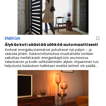
ENERGIA
Älykäs koti säästää sähköä automaattisesti
Korkeat energiakustannukset puhuttavat nyt paljon – ja
säästää pitäisi. Kulutustottumuksia muuttamalla voidaan
vaikuttaa merkittävästi energiankäyttöön asumisessa.
Valaistuksen ja kodin sähkölaitteiden älykäs ohjaaminen tuo
helpotusta kulutuksen hallintaan eivätkä laitteet ole päällä
turhaan. Päivittäminen älykodiksi onnistuu nopeasti
älylamppujen vaihdolla ja älypistorasioilla, jotka
mahdollistavat valaistuksen ja piensähkölaitteiden
ohjaamisen sovelluksella tai älykaiuttimen äänikomennoilla.