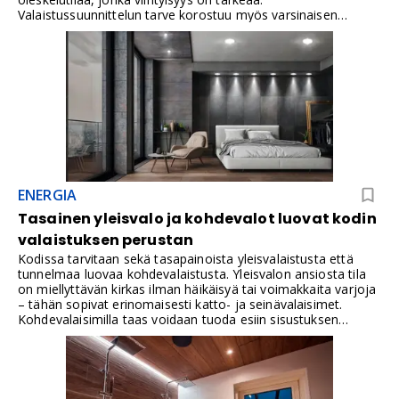
Valaistussuunnittelun tarve korostuu myös varsinaisen
keittiön ulkopuolelle, kun kyseessä ovat avoimet ja yhdistetyt
tilat. Valaistuksen suunnittelussa on otettava huomioon kaikki
tilan käytännön toimet ja valaistuksen mahdolliset
haittavaikutukset kuten häikäisyt ja heijastukset.
ENERGIA
Tasainen yleisvalo ja kohdevalot luovat kodin
valaistuksen perustan
Kodissa tarvitaan sekä tasapainoista yleisvalaistusta että
tunnelmaa luovaa kohdevalaistusta. Yleisvalon ansiosta tila
on miellyttävän kirkas ilman häikäisyä tai voimakkaita varjoja
– tähän sopivat erinomaisesti katto- ja seinävalaisimet.
Kohdevalaisimilla taas voidaan tuoda esiin sisustuksen
yksityiskohtia, kuten tauluja tai huonekaluja, ja luoda
huoneeseen syvyyttä sekä kodikasta tunnelmaa. Yhdistämällä
nämä valaistuksen peruselementit omaan tyyliisi saat juuri
sellaisen valaistuksen, joka tekee kodistasi sekä toimivan
että viihtyisän.