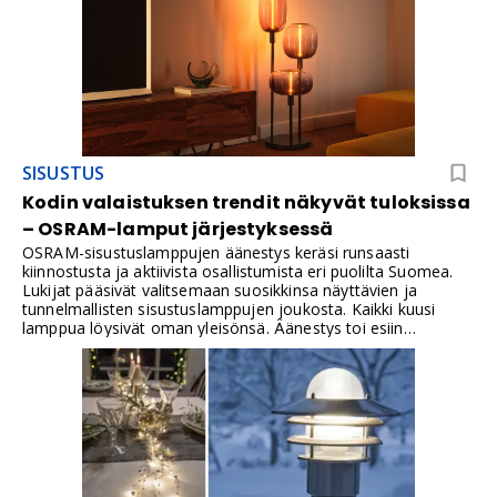
SISUSTUS
Kodin valaistuksen trendit näkyvät tuloksissa
– OSRAM-lamput järjestyksessä
OSRAM-sisustuslamppujen äänestys keräsi runsaasti
kiinnostusta ja aktiivista osallistumista eri puolilta Suomea.
Lukijat pääsivät valitsemaan suosikkinsa näyttävien ja
tunnelmallisten sisustuslamppujen joukosta. Kaikki kuusi
lamppua löysivät oman yleisönsä. Äänestys toi esiin
valaistuksen monipuolisen roolin kodin sisustuksessa. Kiitos
kaikille osallistujille.