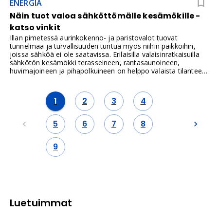
ENERGIA
Näin tuot valoa sähköttömälle kesämökille -
katso vinkit
Illan pimetessä aurinkokenno- ja paristovalot tuovat
tunnelmaa ja turvallisuuden tuntua myös niihin paikkoihin,
joissa sähköä ei ole saatavissa. Erilaisilla valaisinratkaisuilla
sähkötön kesämökki terasseineen, rantasaunoineen,
huvimajoineen ja pihapolkuineen on helppo valaista tilanteen
ja tarpeen mukaan.
1
2
3
4
5
6
7
8
9
Luetuimmat