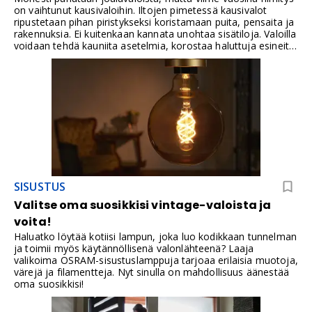
on vaihtunut kausivaloihin. Iltojen pimetessä kausivalot
ripustetaan pihan piristykseksi koristamaan puita, pensaita ja
rakennuksia. Ei kuitenkaan kannata unohtaa sisätiloja. Valoilla
voidaan tehdä kauniita asetelmia, korostaa haluttuja esineitä
ja luoda tunnelmallinen valaistus. Kokosimme muutaman
idean, joista toivottavasti löydät kotiisi sopivat vaihtoehdot.
SISUSTUS
Valitse oma suosikkisi vintage-valoista ja
voita!
Haluatko löytää kotiisi lampun, joka luo kodikkaan tunnelman
ja toimii myös käytännöllisenä valonlähteenä? Laaja
valikoima OSRAM-sisustuslamppuja tarjoaa erilaisia muotoja,
värejä ja filamentteja. Nyt sinulla on mahdollisuus äänestää
oma suosikkisi!