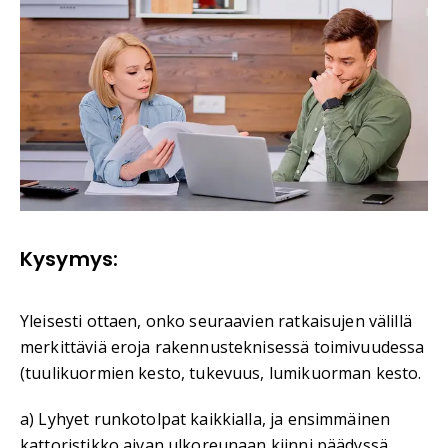
Kysymys:
Yleisesti ottaen, onko seuraavien ratkaisujen välillä
merkittäviä eroja rakennusteknisessä toimivuudessa
(tuulikuormien kesto, tukevuus, lumikuorman kesto.
a) Lyhyet runkotolpat kaikkialla, ja ensimmäinen
kattoristikko aivan ulkoreunaan kiinni päädyssä