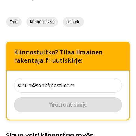
Talo
lämpöeristys
palvelu
Kiinnostuitko? Tilaa ilmainen
rakentaja.fi-uutiskirje:
Tilaa uutiskirje
Sinua voisi kiinnostaa myös: