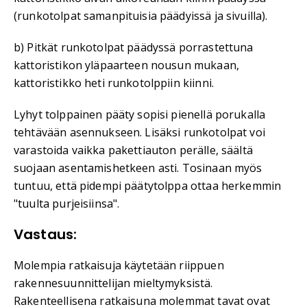
(runkotolpat samanpituisia päädyissä ja sivuilla).
b) Pitkät runkotolpat päädyssä porrastettuna
kattoristikon yläpaarteen nousun mukaan,
kattoristikko heti runkotolppiin kiinni.
Lyhyt tolppainen pääty sopisi pienellä porukalla
tehtävään asennukseen. Lisäksi runkotolpat voi
varastoida vaikka pakettiauton perälle, säältä
suojaan asentamishetkeen asti. Tosinaan myös
tuntuu, että pidempi päätytolppa ottaa herkemmin
"tuulta purjeisiinsa".
Vastaus:
Molempia ratkaisuja käytetään riippuen
rakennesuunnittelijan mieltymyksistä.
Rakenteellisena ratkaisuna molemmat tavat ovat