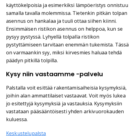
käyttökelpoisia ja esimerkiksi lämpöeristys onnistuu
samalla tavalla molemmissa. Tietenkin pitkän tolpan
asennus on hankalaa ja tuuli ottaa siihen kiinni.
Ensimmäisen ristikon asennus on helppoa, kun se
pysyy pystyssä. Lyhyellä tolpalla ristikon
pystyttämiseen tarvitaan enemmän tukemista. Tässä
on varmaankin syy, miksi kirvesmies haluaa tehdä
päädyn pitkillä tolpilla.
Kysy niin vastaamme -palvelu
Palstalla voit esittää rakentamisaiheisia kysymyksiä,
joihin alan ammattilaiset vastaavat. Voit myös lukea
jo esitettyjä kysymyksiä ja vastauksia. Kysymyksiin
vastataan pääsääntöisesti yhden arkivuorokauden
kuluessa.
Keskustelupalsta