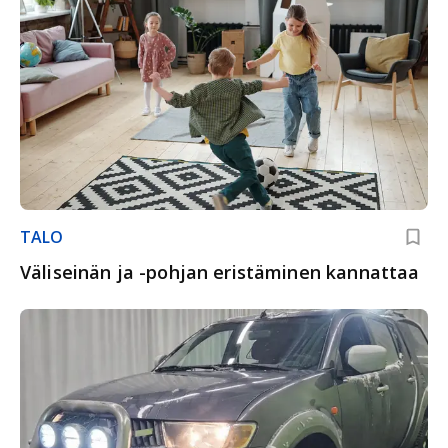
TALO
Väliseinän ja -pohjan eristäminen kannattaa