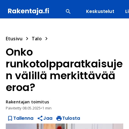
Keskustelut
L
SUOSITUIMMAT
ENERGIA
LVI
MATERIAALI
Etusivu
Talo
Onko
runkotolpparatkaisuje
n välillä merkittävää
eroa?
Rakentajan
toimitus
Päivitetty
08.05.2025
•
1 min
Tallenna
Jaa
Tulosta