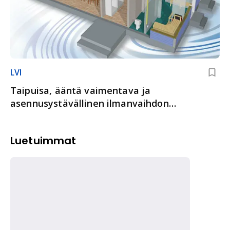
LVI
Taipuisa, ääntä vaimentava ja
asennusystävällinen ilmanvaihdon
kanavajärjestelmä Vallox Blue Sky
Luetuimmat