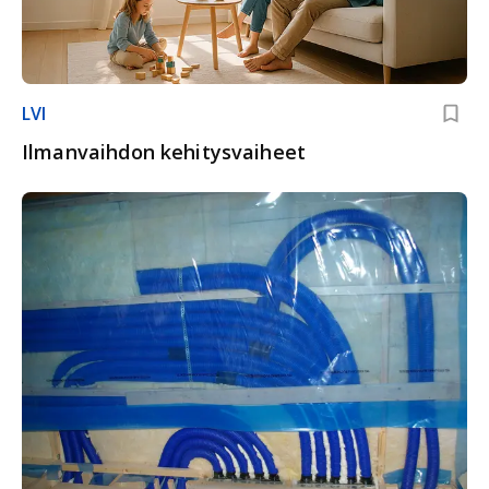
LVI
Ilmanvaihdon kehitysvaiheet