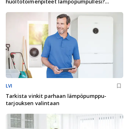
huoltotoimenpiteet lämpöpumpullesi?
Tutustu ohjeisiin tästä
LVI
Tarkista vinkit parhaan lämpöpumppu­
tarjouksen valintaan