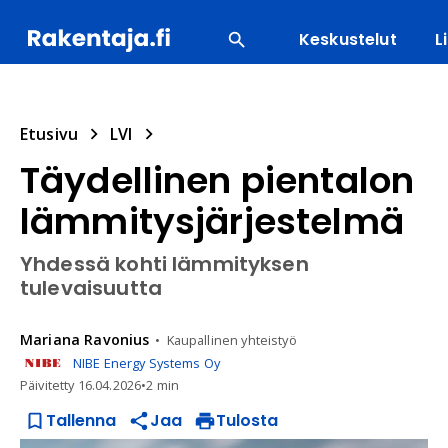
Keskustelut
L
SUOSITUIMMAT
ENERGIA
LVI
MATERIAALI
Etusivu
LVI
Täydellinen pientalon
lämmitysjärjestelmä
Yhdessä kohti lämmityksen
tulevaisuutta
Mariana
Ravonius
Kaupallinen yhteistyö
NIBE Energy Systems Oy
Päivitetty
16.04.2026
•
2 min
Tallenna
Jaa
Tulosta