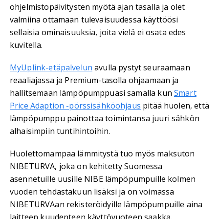
ohjelmistopäivitysten myötä ajan tasalla ja olet
valmiina ottamaan tulevaisuudessa käyttöösi
sellaisia ominaisuuksia, joita vielä ei osata edes
kuvitella.
MyUplink-etäpalvelun
avulla pystyt seuraamaan
reaaliajassa ja Premium-tasolla ohjaamaan ja
hallitsemaan lämpöpumppuasi samalla kun
Smart
Price Adaption -pörssisähköohjaus
pitää huolen, että
lämpöpumppu painottaa toimintansa juuri sähkön
alhaisimpiin tuntihintoihin.
Huolettomampaa lämmitystä tuo myös maksuton
NIBETURVA, joka on kehitetty Suomessa
asennetuille uusille NIBE lämpöpumpuille kolmen
vuoden tehdastakuun lisäksi ja on voimassa
NIBETURVAan rekisteröidyille lämpöpumpuille aina
laitteen kuudenteen käyttövuoteen saakka.