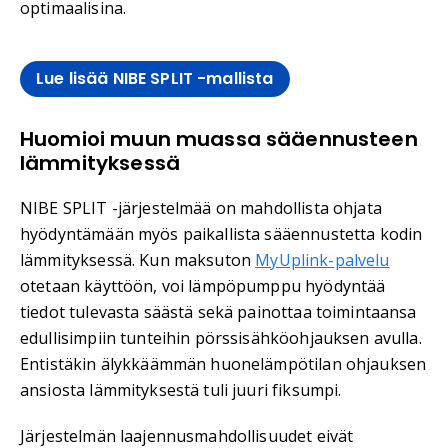
optimaalisina.
Lue lisää NIBE SPLIT -mallista
Huomioi muun muassa sääennusteen
lämmityksessä
NIBE SPLIT -järjestelmää on mahdollista ohjata
hyödyntämään myös paikallista sääennustetta kodin
lämmityksessä. Kun maksuton
MyUplink-palvelu
otetaan käyttöön, voi lämpöpumppu hyödyntää
tiedot tulevasta säästä sekä painottaa toimintaansa
edullisimpiin tunteihin pörssisähköohjauksen avulla.
Entistäkin älykkäämmän huonelämpötilan ohjauksen
ansiosta lämmityksestä tuli juuri fiksumpi.
Järjestelmän laajennusmahdollisuudet eivät